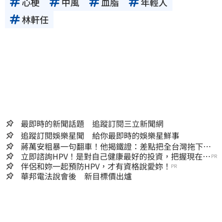
心梗
中風
血脂
年輕人
林軒任
最即時的新聞話題 追蹤訂閱三立新聞網
追蹤訂閱娛樂星聞 給你最即時的娛樂星鮮事
蔣萬安粗暴一句翻車！他揭鐵證：差點把全台灣拖下水
哪時道歉
立即諮詢HPV！是對自己健康最好的投資，把握現在不
PR
嫌晚！
伴侶和妳一起預防HPV，才有資格說愛妳！
PR
華邦電法說會後 新目標價出爐