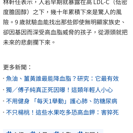
林軒任表示，人若早期就暴露在高 LDL-C（低密
度膽固醇）之下，幾十年累積下來是驚人的風
險。9 歲就驗血能找出那些即使無明顯家族史、
卻因基因而深受高血脂威脅的孩子，從源頭就把
未來的悲劇攔下來。
更多新聞：
魚油、薑黃誰最能降血脂？研究：它最有效
獨／傅子純真正死因曝！這類年輕人小心
不用健身 「每天1舉動」護心肺、防糖尿病
不只楊桃！這些水果吃多恐高血鉀：害猝死