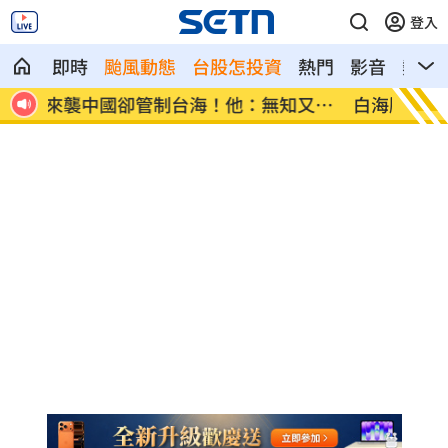
登入
即時
颱風動態
台股怎投資
熱門
影音
熱搜
又無
白海豚橫掃沖繩！4萬戶停電、多人受傷
白海豚
完」