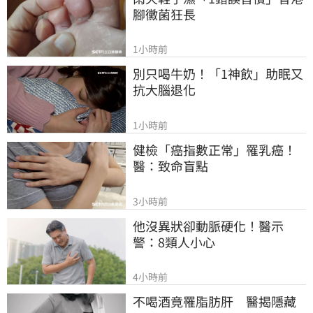
腳黴菌狂長
1小時前
別只喝牛奶！「1神飲」助眠又
抗大腦退化
1小時前
健檢「癌指數正常」罹乳癌！
醫：致命盲點
3小時前
他沒異狀卻動脈硬化！醫示
警：8類人小心
4小時前
不喝酒竟罹脂肪肝　醫揭隱藏