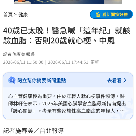
首頁
健康
看新聞換好禮
40歲已太晚！醫急喊「這年紀」就該
驗血脂：否則20歲就心梗、中風
記者 施春美 報導
2026/06/11 11:50:00
2026/06/11 17:44:51
更新
阿立幫你摘要新聞重點
去看看
心血管健康極為重要。由於年輕人就心梗事件頻傳，醫
師林軒任表示，2026年美國心臟學會血脂最新指南提出
「護心關鍵」。考量有些家族性高血脂症的年輕人，常
因小時血脂值就過高，所以20~30歲就心梗或腦中風。
該指南強烈建議，所有9～11歲、過去沒驗過血脂的孩
記者施春美／台北報導
子，都應該接受一次普查。