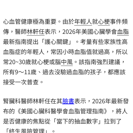
心血管健康極為重要。由於
年輕人
就
心梗
事件頻
傳，醫師
林軒任
表示，2026年美國心臟學會
血脂
最新指南提出「護心關鍵」。考量有些家族性高
血脂症的年輕人，常因小時血脂值就過高，所以
常20~30歲就心梗或腦
中風
。該指南強烈建議，
所有9～11歲、過去沒驗過血脂的孩子，都應該
接受一次普查。
腎臟科醫師林軒任在其
臉書
表示，2026年最新發
布的《美國心臟科醫學會血脂管理指南》，將人
是否健康的焦點從「當下的抽血數字」拉到了
「終生風險管理」。