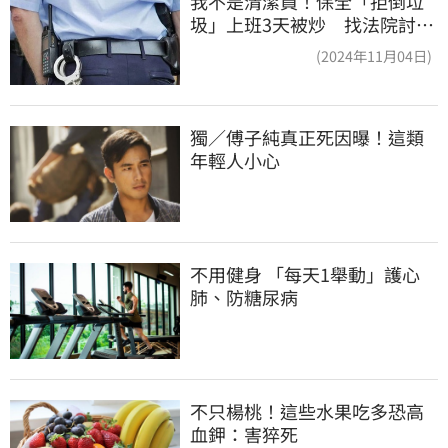
我不是清潔員！保全「拒倒垃
圾」上班3天被炒 找法院討公
道結果出爐
(2024年11月04日)
獨／傅子純真正死因曝！這類
年輕人小心
不用健身 「每天1舉動」護心
肺、防糖尿病
不只楊桃！這些水果吃多恐高
血鉀：害猝死