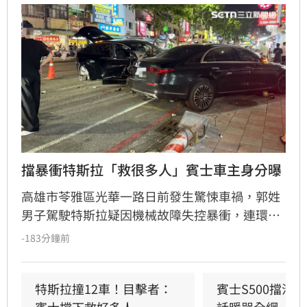
擋暴衝特斯拉「救很多人」賓士車主身分曝
高雄市苓雅區光華一路日前發生驚悚車禍，郭姓
男子駕駛特斯拉疑因機械故障失控暴衝，連環撞
擊12輛汽機車及單車，所幸僅造成3人輕傷。肇
-183分鐘前
事車輛最終撞上停放路邊的賓士車才停下，避免
衝入熱鬧的光華夜市。該名賓士車主身分隨後曝
光，竟是擁有1.4萬粉絲的網紅「超級土豆粉」，
特斯拉撞12車！目擊者：
賓士S500擋浩