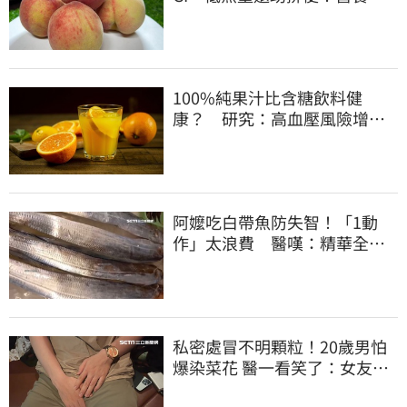
曝黃金攝取量
100%純果汁比含糖飲料健
康？ 研究：高血壓風險增
35%
阿嬤吃白帶魚防失智！「1動
作」太浪費 醫嘆：精華全沒
了
私密處冒不明顆粒！20歲男怕
爆染菜花 醫一看笑了：女友常
誤會