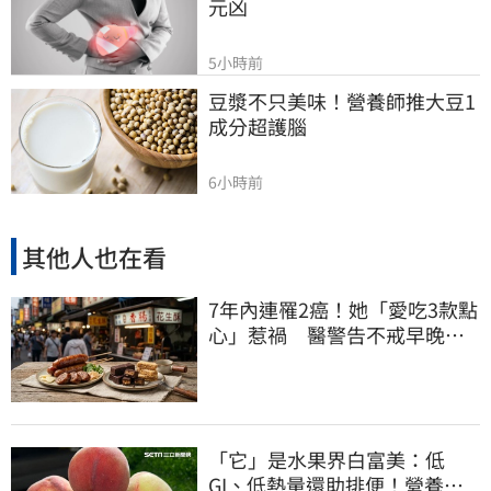
元凶
5小時前
豆漿不只美味！營養師推大豆1
成分超護腦
6小時前
其他人也在看
7年內連罹2癌！她「愛吃3款點
心」惹禍 醫警告不戒早晚有
肝癌
「它」是水果界白富美：低
GI、低熱量還助排便！營養師