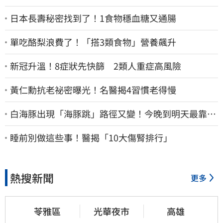
日本長壽秘密找到了！1食物穩血糖又通腸
單吃酪梨浪費了！「搭3類食物」營養飆升
新冠升溫！8症狀先快篩 2類人重症高風險
黃仁勳抗老祕密曝光！名醫揭4習慣老得慢
白海豚出現「海豚跳」路徑又變！今晚到明天最靠
近 風雨搖滾區曝光
睡前別做這些事！醫揭「10大傷腎排行」
熱搜新聞
更多
苓雅區
光華夜市
高雄