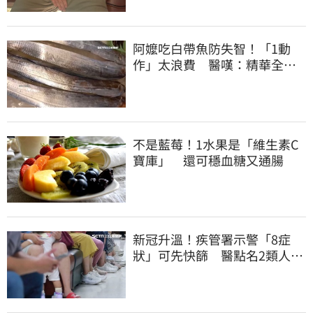
阿嬤吃白帶魚防失智！「1動
作」太浪費 醫嘆：精華全沒
了
不是藍莓！1水果是「維生素C
寶庫」 還可穩血糖又通腸
新冠升溫！疾管署示警「8症
狀」可先快篩 醫點名2類人重
症高風險