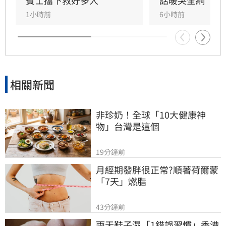
同時也是嘉義知名甜甜圈店老闆。
賓士擋下救好多人
話暖哭全網
1小時前
6小時前
相關新聞
非珍奶！全球「10大健康神
物」台灣是這個
19分鐘前
月經期發胖很正常?順著荷爾蒙
「7天」燃脂
43分鐘前
雨天鞋子濕「1錯誤習慣」香港