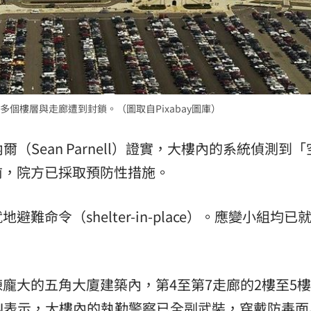
:00
11:00
個樓層與走廊遭到封鎖。（圖取自Pixabay圖庫）
（Sean Parnell）證實，大樓內的系統偵測到
前，院方已採取預防性措施。
命令（shelter-in-place）。應變小組均已
。
龐大的五角大廈建築內，第4至第7走廊的2樓至5
N表示，大樓內的執勤警察已全副武裝，穿戴防毒面