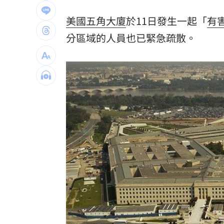
夏莉絲遭爆餵幼童過期食品 沈伯洋說
美國
五角大廈
於11日發生一起「
有
緯創股利二度順延！證期局：將查疏失
分區域的人員也已緊急疏散。
學者扯偽造監委自傳 總統府打臉了
17:
疑俄影子油輪阿曼外海漏油 油污威脅
台灣彩券開獎直播中
20:31
LIVE三立+24小時直播
15:27
三立iNEWS新聞台線上直播
18:00
市場到酒場料理！可果美蕃茄醬創無限
父親節送會拉筋的按摩椅 爸爸「筋歡喜
油品食安事件引關注 挑選保健食品要注