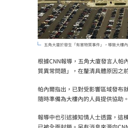
罕病博士彭士齊 輪椅上的生命覺醒！
11
酷澎「爸氣父親節」國際官方品牌齊聚
五角大廈於發生「有害物質事件」，導致大樓內多
根據CNN報導，五角大廈發言人帕內爾
質異常問題」，在釐清具體原因之
帕內爾指出，已對受影響區域發布就地避難
隨時準備為大樓內的人員提供協助
報導中也引述據知情人士透露，這棟
已被全面封鎖。另有消息來源向CN