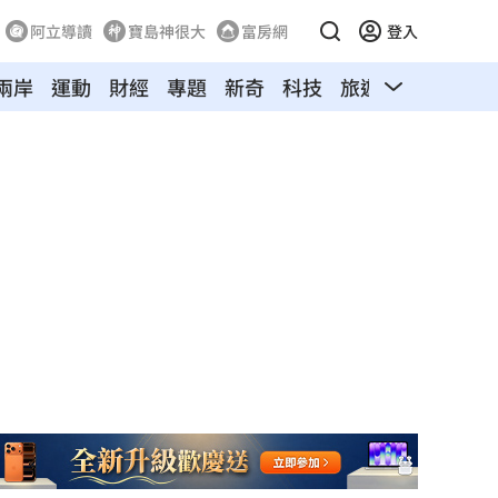
阿立導讀
寶島神很大
富房網
登入
兩岸
運動
財經
專題
新奇
科技
旅遊
汽車
寵物