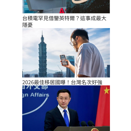
台積電罕見借鑒英特爾？這事成最大
隱憂
2026最佳移居國曝！台灣名次好強