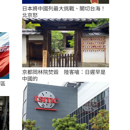
日本將中國列最大挑戰、關切台海！
北京怒
京都岡林院焚毀　陸客嗆：日遲早是
中國的
地區