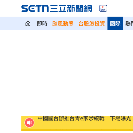
即時
颱風動態
台股怎投資
國際
熱
明星女律詐慈濟10.6億元！被揭：家底
關節危機！醫籲完整配方才有關鍵守護
反制跨國鎮壓 學者：在地協力應提高
驚傳弊案！60名銀行員涉嫌收受百萬回
中國國台辦推台青e家涉統戰 下場曝光
高橋文哉首來台 &TEAM成員K錄影喊