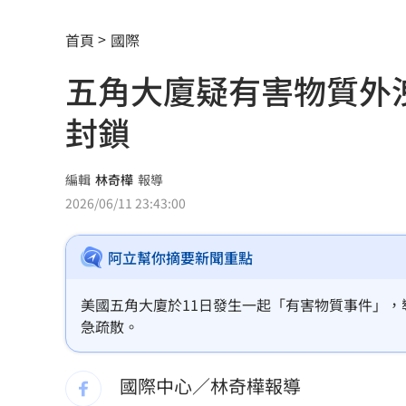
股民心碎！外資狠殺7金融「這檔最慘」
首頁
國際
割頸受害少年名公開！家屬捐500萬獎學
五角大廈疑有害物質外
老婦遭看護餵食「加熱狗糧」 慘冤死
封鎖
夏莉絲幼兒園爆餵孩童「發黑食材」照
新／大雷雨開炸5地！15縣市豪大雨特報
編輯
林奇樺
報導
2026/06/11 23:43:00
工作太忙上腹痛沒食慾 竟罹癌王4期轉
阿立幫你摘要新聞重點
川湖賺逾11股本！ 逆勢衝上萬金
17:33
白海豚攪局！離島船班最新異動一次看
美國五角大廈於11日發生一起「有害物質事件」
急疏散。
台南人最愛壽司排行榜曝光：6款都是它
國際中心／林奇樺報導
SanDisk財報亮眼卻崩跌 3大原因一次