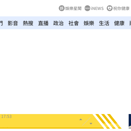
娛樂星聞
iNEWS
祝你健康
門
影音
熱搜
直播
政治
社會
娛樂
生活
健康
雄厚
18:00
力
18:00
罪刑
17:57
扣
17:54
17:53
話台粉
17:53