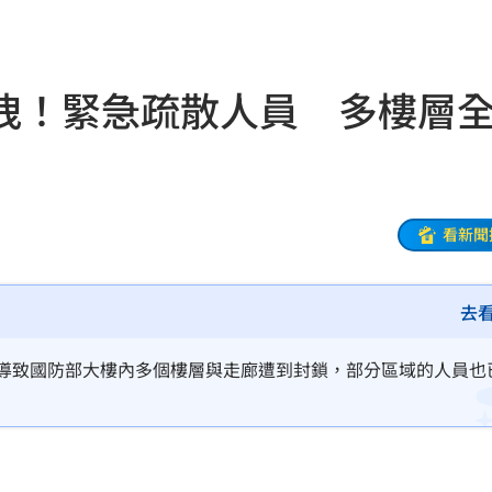
17:46
金
17:45
洩！緊急疏散人員 多樓層
家中
17:44
片曝
17:40
17:39
看新聞
移
17:36
去
17:29
，導致國防部大樓內多個樓層與走廊遭到封鎖，部分區域的人員也
！
17:27
看懂
17:27