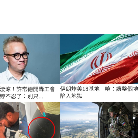
伊朗炸美18基地　嗆：讓整個
淒涼！許常德開轟工會
陷入地獄
婷不忍了：別只...