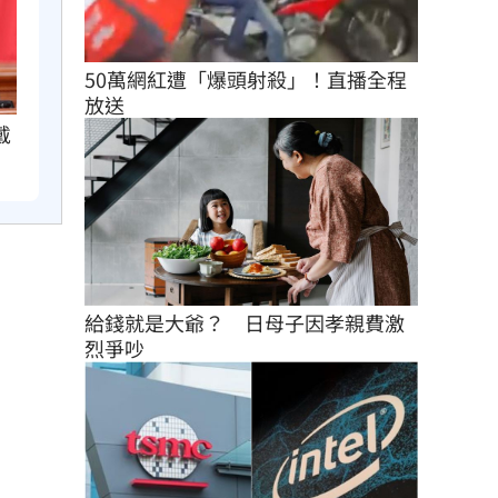
50萬網紅遭「爆頭射殺」！直播全程
放送
戴
給錢就是大爺？　日母子因孝親費激
烈爭吵