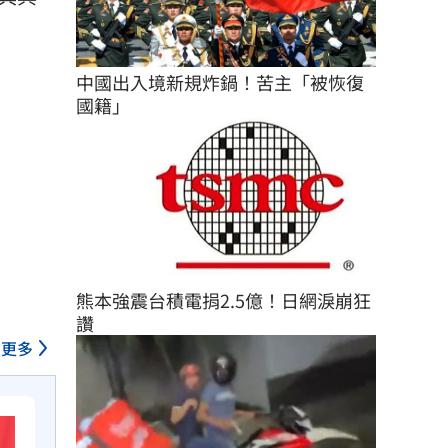
中國出入境新規炸鍋！苦主「被恢復
國籍」
熊本強震台積電捐2.5億！日網淚崩狂
讚
更多