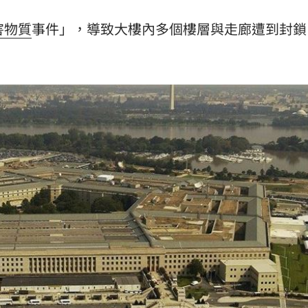
話了
17:26
害物質
事件」，導致大樓內多個樓層與走廊遭到封鎖
17:26
25
生態
17:25
可能
12:00
」
18:00
意
13:00