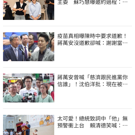
主委 蘇巧慧曝邀約過程：她
一口答應
疫苗真相曝陳時中要求道歉！
蔣萬安沒道歉卻喊：謝謝當時
的「他們」
蔣萬安曾喊「慈濟跟民進黨你
信誰」！沈伯洋批：現在被發
現是胡扯
太可愛！總統致詞中「他」無
預警衝上台 賴清德笑喊：卸
任再交棒給你