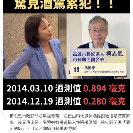
柯志恩市政顧問名單被發現一名崑山科大退休馮姓副教授是酒駕累
犯，後又傳出另一名葉姓教授曾捲入性騷擾傳聞，挨批顧問團「藏
污納垢」。（圖／翻攝自蔡秉璁臉書）