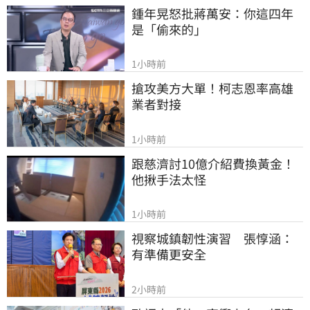
鍾年晃怒批蔣萬安：你這四年
是「偷來的」
1小時前
搶攻美方大單！柯志恩率高雄
業者對接
1小時前
跟慈濟討10億介紹費換黃金！
他揪手法太怪
1小時前
視察城鎮韌性演習　張惇涵：
有準備更安全
2小時前