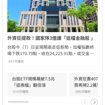
外資狂提款！國家隊3億護「這檔金融股 」
台股今（7）日呈現開高走低態勢，加權指數終
場下跌170.79點，收在24,225.91點，成交金額
逾8,192億元。金融股華南金（2880）雖淪為外
-457分鐘前
資提款機，遭連9日賣超，但獲八大官股銀行進
場護盤，單日買超7,617張，成功支撐股價抗
跌，終場微漲0.79%收44.4元。根據玩股網統
台股ETF規模飆破7.5兆　
外資狂賣407億
計，官股券商今日買超前十大個股，除華南金
「這兩檔」翻倍漲
買再掃2.2萬張
外，還包括聯電、群創、第一金等，顯示國家隊
-414分鐘前
-398分鐘前
積極進場布局。提醒投資人，股市波動頻繁，投
資決策應審慎評估風險，並自行承擔投資結果。