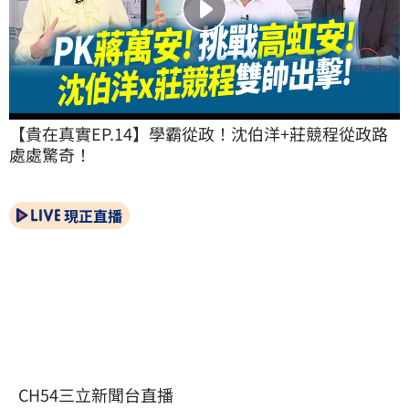
【貴在真實EP.14】學霸從政！沈伯洋+莊競程從政路
處處驚奇！
現正直播
CH54三立新聞台直播