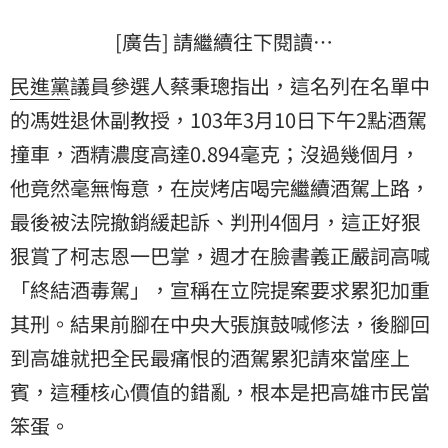
[廣告] 請繼續往下閱讀…
民進黨
議員參選人蔡秉璁指出，這名列在名單中
的馮姓退休副教授，103年3月10日下午2點酒駕
撞車，酒精濃度高達0.894毫克；沒過幾個月，
他竟然毫無悔意，在炭烤店喝完繼續酒駕上路，
最後被法院撤銷緩起訴、判刑4個月，這正好狠
狠賞了柯志恩一巴掌，週才在臉書義正嚴詞高喊
「終結酒毒駕」，宣稱在立院提案要求累犯加重
其刑。結果前腳在中央大張旗鼓喊修法，後腳回
到高雄就把全民最痛恨的酒駕累犯請來當座上
賓，這種核心價值的錯亂，根本是把高雄市民當
笨蛋。