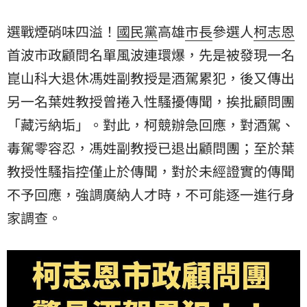
傳聞不予回應，同時強調廣納人才時，不可能逐一進行
身家調查。
選戰煙硝味四溢！
國民黨
高雄
市長
參選人
柯志恩
首波市政顧問名單風波連環爆，先是被發現一名
崑山科大
退休馮姓副教授是酒駕累犯，後又傳出
另一名葉姓教授曾捲入性騷擾傳聞，挨批顧問團
「藏污納垢」。對此，柯競辦急回應，對酒駕、
毒駕零容忍，馮姓副教授已退出顧問團；至於葉
教授性騷指控僅止於傳聞，對於未經證實的傳聞
不予回應，強調廣納人才時，不可能逐一進行身
家調查。