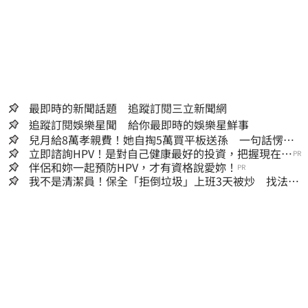
最即時的新聞話題 追蹤訂閱三立新聞網
追蹤訂閱娛樂星聞 給你最即時的娛樂星鮮事
兒月給8萬孝親費！她自掏5萬買平板送孫 一句話愣原
地「傷心不已」
立即諮詢HPV！是對自己健康最好的投資，把握現在不
PR
嫌晚！
伴侶和妳一起預防HPV，才有資格說愛妳！
PR
我不是清潔員！保全「拒倒垃圾」上班3天被炒 找法院
討公道結果出爐