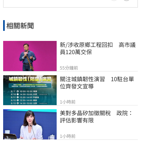
相關新聞
新/涉收原鄉工程回扣　高市議
員120萬交保
55分鐘前
關注城鎮韌性演習　10駐台單
位齊發文宣導
1小時前
美對多晶矽加徵關稅　政院：
評估影響有限
1小時前