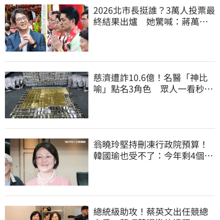
2026北市長挺誰？3萬人投票最
終結果出爐 她驚喊：蔣萬安
真該緊張了
慈濟遭詐10.6億！名醫「神比
喻」點名3角色 眾人一看秒懂
讚：好傳神
翁曉玲堅持刪凍行政院預算！
韓國瑜也受不了：今年剩4個月
你思考一下
總統級助攻！蔡英文出任競總