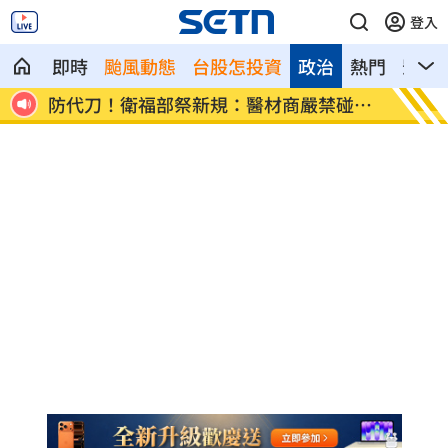
登入
即時
颱風動態
台股怎投資
政治
熱門
影音
片挨
防代刀！衛福部祭新規：醫材商嚴禁碰病
外資狂
人
」