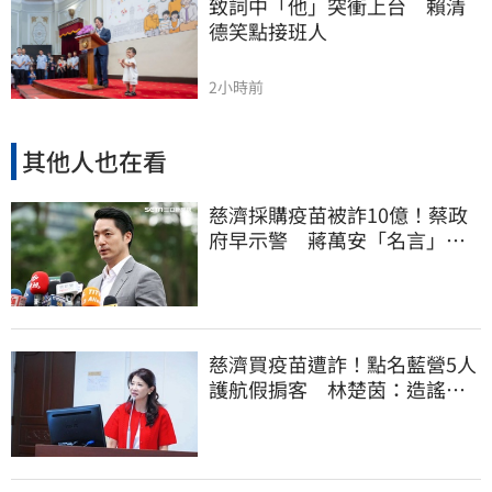
致詞中「他」突衝上台　賴清
德笑點接班人
2小時前
其他人也在看
慈濟採購疫苗被詐10億！蔡政
府早示警 蔣萬安「名言」翻
車被酸爆
慈濟買疫苗遭詐！點名藍營5人
護航假掮客 林楚茵：造謠政
客出來道歉