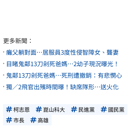
更多新聞：
癱父躺對面…居服員3度性侵智障女、聾妻
目睹鬼鄰13刀剁死爸媽…2幼子現況曝光！
鬼鄰13刀剁死爸媽…死刑遭撤銷：有悲憫心
獨／2飛官出殯時間曝！缺席隊形…送火化
柯志恩
崑山科大
民進黨
國民黨
市長
高雄