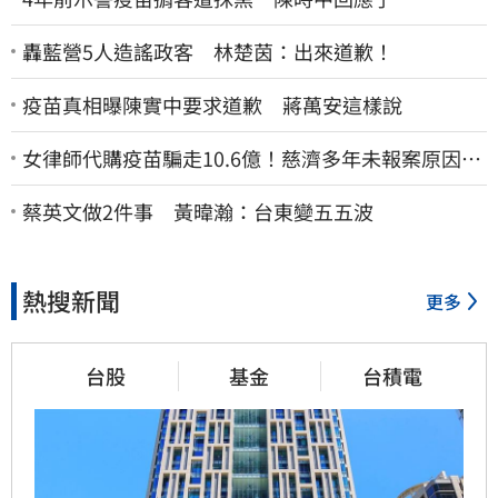
轟藍營5人造謠政客 林楚茵：出來道歉！
疫苗真相曝陳實中要求道歉 蔣萬安這樣說
女律師代購疫苗騙走10.6億！慈濟多年未報案原因
曝：檢警上門才知被騙
蔡英文做2件事 黃暐瀚：台東變五五波
熱搜新聞
更多
台股
基金
台積電