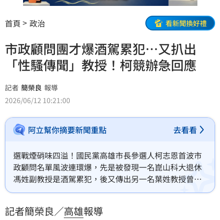
首頁
政治
看新聞換好禮
市政顧問團才爆酒駕累犯…又扒出
「性騷傳聞」教授！柯競辦急回應
記者
簡榮良
報導
2026/06/12 10:21:00
阿立幫你摘要新聞重點
去看看
選戰煙硝味四溢！國民黨高雄市長參選人柯志恩首波市
政顧問名單風波連環爆，先是被發現一名崑山科大退休
馮姓副教授是酒駕累犯，後又傳出另一名葉姓教授曾捲
入性騷擾傳聞，挨批顧問團「藏污納垢」。對此，柯競
辦回應，對酒駕、毒駕零容忍，馮姓副教授已退出顧問
記者簡榮良／
高雄
報導
團；至於葉教授性騷指控僅止於傳聞，對於未經證實的