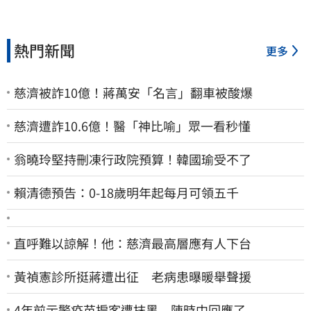
熱門新聞
更多
慈濟被詐10億！蔣萬安「名言」翻車被酸爆
慈濟遭詐10.6億！醫「神比喻」眾一看秒懂
翁曉玲堅持刪凍行政院預算！韓國瑜受不了
賴清德預告：0-18歲明年起每月可領五千
直呼難以諒解！他：慈濟最高層應有人下台
黃禎憲診所挺蔣遭出征 老病患曝暖舉聲援
4年前示警疫苗掮客遭抹黑 陳時中回應了