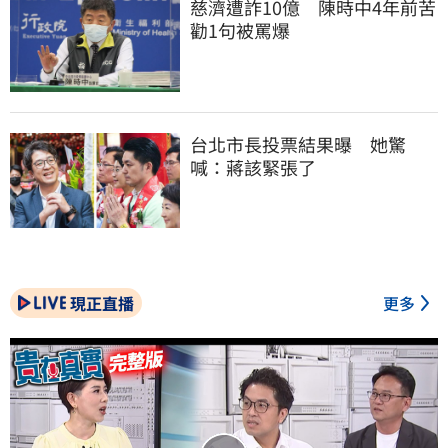
慈濟遭詐10億　陳時中4年前苦
勸1句被罵爆
台北市長投票結果曝　她驚
喊：蔣該緊張了
現正直播
更多