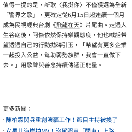
值得一提的是，新歌〈我挺你〉不僅獲選為全新
「警界之歌」，更確定從6月15日起連續一個月
成為民視經典台劇《
飛龍在天
》片尾曲。走過人
生谷底後，阿傑依然保持樂觀態度，他也喊話希
望透過自己的行動拋磚引玉，「希望有更多企業
一起投入公益，幫助弱勢族群，我會一直做下
去。」用歌聲與善念持續傳遞正能量。
更多新聞：
陳柏霖閃兵重創演藝工作！節目主持被換了
女星北海岸拍MV！沒駕照竟「開車」上路