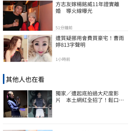
方志友嫁楊銘威11年證實離
婚　導火線曝光
51分鐘前
遭質疑挪用會費買豪宅！曹雨
婷813字聲明
1小時前
其他人也在看
獨家／遭起底拍過大尺度影
片 本土網紅全招了！鬆口下
海原因