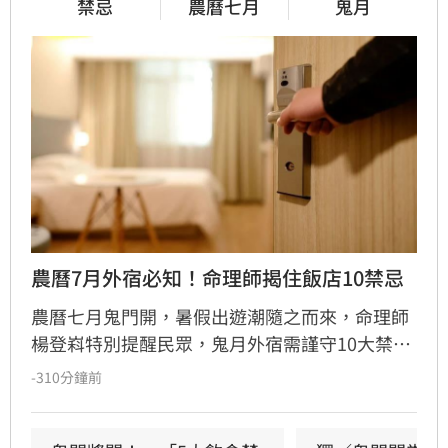
禁忌
農曆七月
鬼月
農曆7月外宿必知！命理師揭住飯店10禁忌
農曆七月鬼門開，暑假出遊潮隨之而來，命理師
楊登嵙特別提醒民眾，鬼月外宿需謹守10大禁
忌，以保旅途平安。關鍵重點包括：入住飯店時
-310分鐘前
務必先敲門、側身進入並先沖馬桶，避免選擇邊
間房型，睡覺時保留一盞小燈並將鞋尖朝外。此