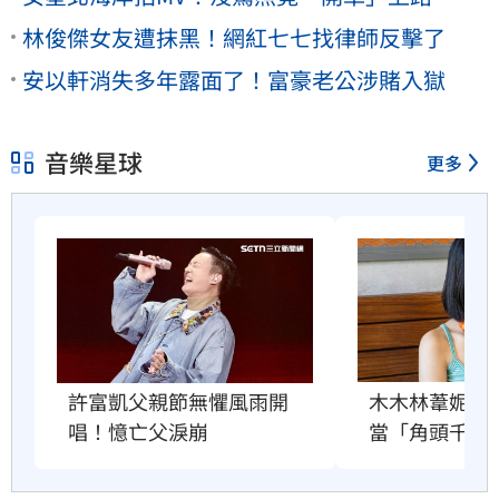
林俊傑女友遭抹黑！網紅七七找律師反擊了
安以軒消失多年露面了！富豪老公涉賭入獄
音樂星球
更多
許富凱父親節無懼風雨開
木木林葦妮2
唱！憶亡父淚崩
當「角頭千金