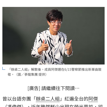
「辦桌二人組」解散後，成員阿傑選在6/15警察節推出新單曲致
敬。（圖／蔘龍集團 提供）
[廣告] 請繼續往下閱讀…
曾以台語夯團「
辦桌二人組
」紅遍全台的
阿傑
（馮偉傑），近年雖然鮮少出現在螢光幕前，卻