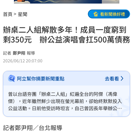
首頁
星聞
看新聞換好禮
辦桌二人組解散多年！成員一度窮到
剩350元 辦公益演唱會扛500萬債務
記者
鄭尹翔
報導
2026/06/12 20:07:00
阿立幫你摘要新聞重點
去看看
曾以台語夯團「辦桌二人組」紅遍全台的阿傑（馮偉
傑），近年雖然鮮少出現在螢光幕前，卻始終默默投入
公益活動。日前他受訪時坦言，自己曾因長年舉辦公益
演唱會而背負近500萬元債務，最困難的時候身上只剩
下幾千元，甚至一度窮到只剩350元，但他從未後悔自
記者鄭尹翔／台北報導
己的選擇，堅持把公益這條路走下去。