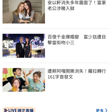
安以軒消失多年露面了！富豪
老公涉賭入獄
百億千金爆婚變　富少尪遭目
擊當街吻小三
遭蔡阿嘎開撕消失！蘿拉轉行
161字首發文
現正直播
更多