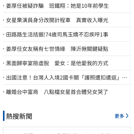
姜厚任被疑詐騙 班鐵翔：她是10年前學生
女星棄演員身分改開計程車 真實收入曝光
田路路生活拮据!74歲司馬玉嬌不忍疾呼1事
姜厚任女友稱有七世情緣 陳沂揪關鍵疑點
黑面歸寧宴險虛脫 愛女：是他愛我的方式
出國注意！台灣人入境2國卡關「護照遭扣遣返」
外交部證實了
離婚台中富商 八點檔女星首合體兒女哭了
熱搜新聞
更多