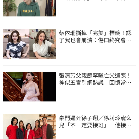
穿去日本被笑
蔡依珊撕掉「完美」標籤！認
了我也會崩潰：傷口終究會癒
合
張清芳父親節罕曬亡父遺照！
神似五官引網熱議 回憶當年
演出哭到不行
豪門逼死徐子翔／徐莉玲寵么
兒「不一定要接班」 他接手
家族事業