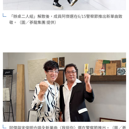
「辦桌二人組」解散後，成員阿傑選在6/15警察節推出新單曲致
敬。（圖／蔘龍集團 提供）
阿傑與宋俊明合唱全新單曲〈我挺你〉選在警察節推出。（圖／蔘