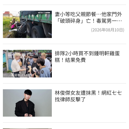
妻小等吃父親節餐⋯他家門外
「破頭碎身」亡！毒駕男一路
向南撞死人收押
(2026年08月10日)
排隊2小時買不到鍾明軒雞蛋
糕！結果免費
林俊傑女友遭抹黑！網紅七七
找律師反擊了