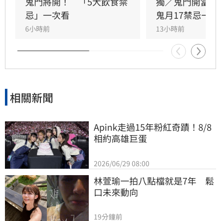
外，若發現房內聖經被翻開，切勿隨意蓋上，應
鬼門將開！　「5大飲食禁
獨／鬼門開當心
要求換房。這些民間習俗雖僅供參考，但對於旅
忌」一次看
鬼月17禁忌一次
遊安全與心理安定仍有幫助。提醒民眾暑假開心
6小時前
13小時前
出遊之餘，保持尊重與警覺，避開陰氣較重之
處，才能玩得盡興且安心，避免不必要的驚擾，
平安度過民俗月。
相關新聞
Apink走過15年粉紅奇蹟！8/8
相約高雄巨蛋
2026/06/29 08:00
林萱瑜一拍八點檔就是7年　鬆
口未來動向
19分鐘前