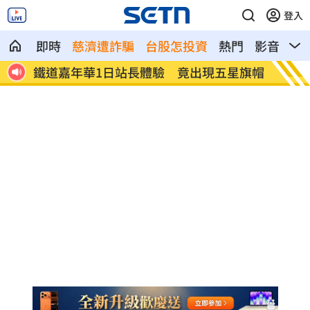
登入
即時
慈濟遭詐騙
台股怎投資
熱門
影音
熱
灣少
鐵道嘉年華1日站長體驗 竟出現五星旗帽
林萱瑜