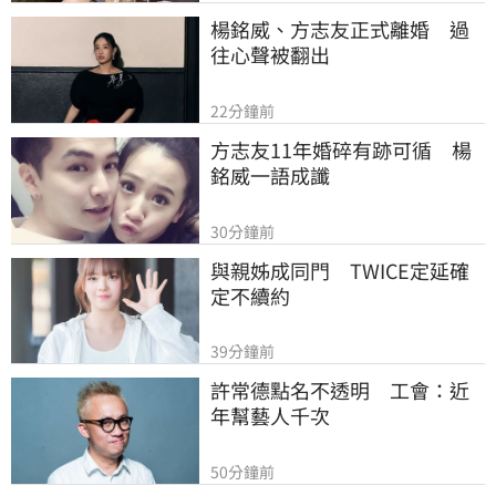
楊銘威、方志友正式離婚　過
往心聲被翻出
22分鐘前
方志友11年婚碎有跡可循　楊
銘威一語成讖
30分鐘前
與親姊成同門　TWICE定延確
定不續約
39分鐘前
許常德點名不透明　工會：近
年幫藝人千次
50分鐘前