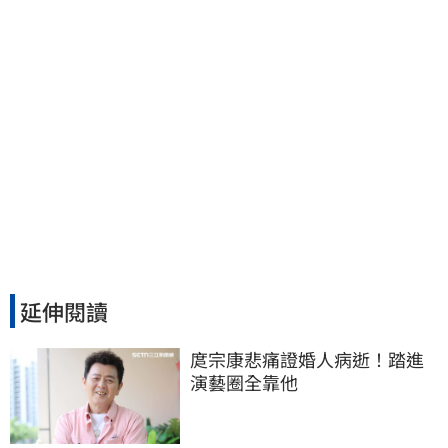
延伸閱讀
庹宗康悲痛證婚人病逝！踏進
演藝圈全靠他