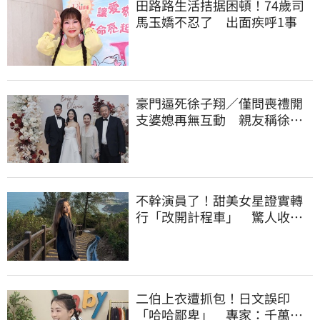
田路路生活拮据困頓！74歲司
馬玉嬌不忍了 出面疾呼1事
豪門逼死徐子翔／僅問喪禮開
支婆媳再無互動 親友稱徐莉
玲「冷血媽媽」
不幹演員了！甜美女星證實轉
行「改開計程車」 驚人收入
全說了
二伯上衣遭抓包！日文誤印
「哈哈鄙卑」 專家：千萬別