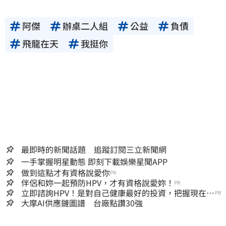
阿傑
辦桌二人組
公益
負債
飛龍在天
我挺你
最即時的新聞話題 追蹤訂閱三立新聞網
一手掌握明星動態 即刻下載娛樂星聞APP
做到這點才有資格說愛你
PR
伴侶和妳一起預防HPV，才有資格說愛妳！
PR
立即諮詢HPV！是對自己健康最好的投資，把握現在不
PR
嫌晚！
大摩AI供應鏈圖譜 台廠點讚30強