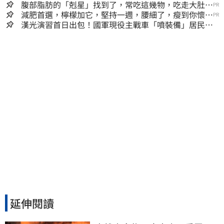
腹部脂肪的「剋星」找到了，常吃這幾物，吃走大肚
PR
囊，瘦出小蠻腰
減肥首選，檸檬加它，堅持一週，腰細了，瘦到你懷疑
PR
人生
漢光演習首日出包！國軍現役主戰車「噴裝備」居民撿
到零件…軍方說話了
延伸閱讀