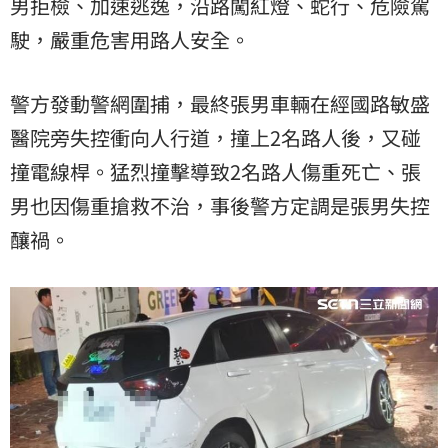
男拒檢、加速逃逸，沿路闖紅燈、蛇行、危險駕
駛，嚴重危害用路人安全。
警方發動警網圍捕，最終張男車輛在經國路敏盛
醫院旁失控衝向人行道，撞上2名路人後，又碰
撞電線桿。猛烈撞擊導致2名路人傷重死亡、張
男也因傷重搶救不治，事後警方定調是張男失控
釀禍。