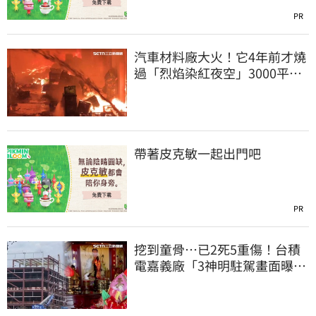
PR
汽車材料廠大火！它4年前才燒
過「烈焰染紅夜空」3000平方
公尺燒精光
帶著皮克敏一起出門吧
PR
挖到童骨…已2死5重傷！台積
電嘉義廠「3神明駐駕畫面曝
光」