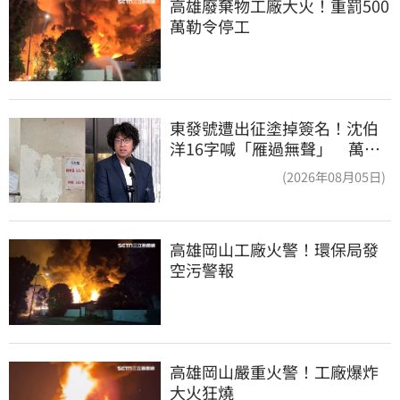
高雄廢棄物工廠大火！重罰500
萬勒令停工
東發號遭出征塗掉簽名！沈伯
洋16字喊「雁過無聲」 萬人
讚：這就是高度
(2026年08月05日)
高雄岡山工廠火警！環保局發
空污警報
高雄岡山嚴重火警！工廠爆炸
大火狂燒