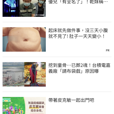
優兒「有全名了」！乾妹稱賠
償恐毀她未來
起床就先做件事，沒三天小腹
就不見了! 肚子一天天變小！
PR
挖到童骨…已葬2魂！台積電嘉
義廠「請布袋戲」原因曝
帶著皮克敏一起出門吧