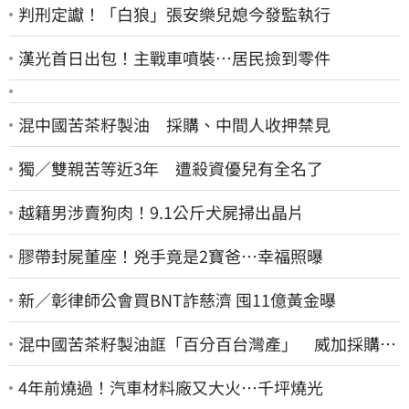
判刑定讞！「白狼」張安樂兒媳今發監執行
漢光首日出包！主戰車噴裝…居民撿到零件
混中國苦茶籽製油 採購、中間人收押禁見
獨／雙親苦等近3年 遭殺資優兒有全名了
越籍男涉賣狗肉！9.1公斤犬屍掃出晶片
膠帶封屍董座！兇手竟是2寶爸…幸福照曝
新／彰律師公會買BNT詐慈濟 囤11億黃金曝
混中國苦茶籽製油誆「百分百台灣產」 威加採購
員、中間人收押禁見
4年前燒過！汽車材料廠又大火…千坪燒光