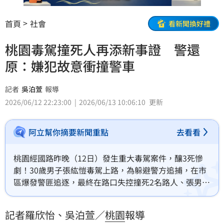
首頁
社會
看新聞換好禮
桃園毒駕撞死人再添新事證 警還
原：嫌犯故意衝撞警車
記者
吳泊萱
報導
2026/06/12 22:23:00
2026/06/13 10:06:10
更新
阿立幫你摘要新聞重點
去看看
桃園經國路昨晚（12日）發生重大毒駕案件，釀3死慘
劇！30歲男子張紘愷毒駕上路，為躲避警方追捕，在市
區爆發警匪追逐，最終在路口失控撞死2名路人、張男也
傷重不治。警方第一時間定調是張男失控釀禍，但隨著
關鍵行車紀錄器畫面曝光，有民眾質疑案情不單純，懷
記者羅欣怡、吳泊萱／
桃園
報導
疑張男車輛在失控前曾遭警車追撞。對此，桃園警分局