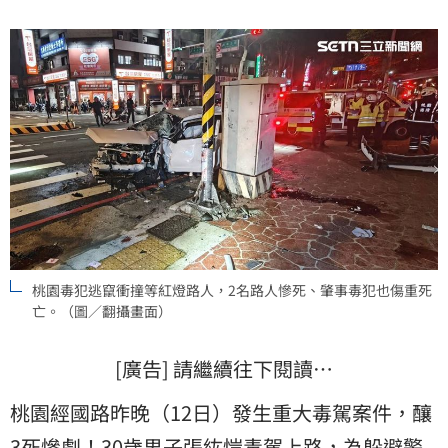
說明，事發前1秒確實有擦撞，目前相關行車紀錄器影像
及資料已全部轉交地檢署，確切肇事原因與責任將交由
檢察官調查釐清。
桃園毒犯逃竄衝撞等紅燈路人，2名路人慘死、肇事毒犯也傷重死
亡。（圖／翻攝畫面）
[廣告] 請繼續往下閱讀…
桃園經國路昨晚（12日）發生重大毒駕案件，釀
3死慘劇！30歲男子張紘愷毒駕上路，為躲避警