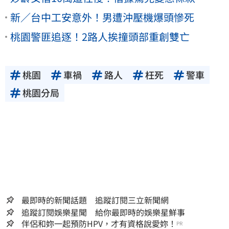
新／台中工安意外！男遭沖壓機爆頭慘死
桃園警匪追逐！2路人挨撞頭部重創雙亡
桃園
車禍
路人
枉死
警車
桃園分局
最即時的新聞話題 追蹤訂閱三立新聞網
追蹤訂閱娛樂星聞 給你最即時的娛樂星鮮事
伴侶和妳一起預防HPV，才有資格說愛妳！
PR