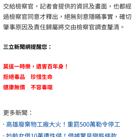
交給檢察官，記者會提供的資訊及畫面，也都經
過檢察官同意才釋出，絕無刻意隱瞞事實，確切
肇事原因及責任歸屬將交由檢察官調查釐清。
三立新聞網提醒您：
莫逞一時樂，遺害百年身！
拒絕毒品 珍惜生命
健康無價 不容毒噬
更多新聞：
高雄廢棄物工廠大火！重罰500萬勒令停工
妙齡女借10萬遭性侵！借據驚見變態條款