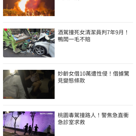
酒駕撞死女清潔員判7年9月！
鴨闆一毛不賠
妙齡女借10萬遭性侵！借據驚
見變態條款
桃園毒駕撞路人！警焦急直衝
急診室求救