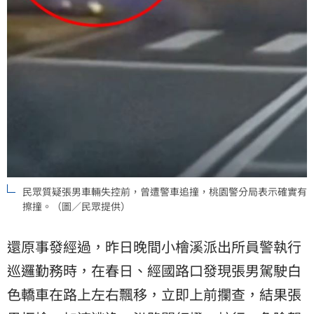
民眾質疑張男車輛失控前，曾遭警車追撞，桃園警分局表示確實有
擦撞。（圖／民眾提供）
還原事發經過，昨日晚間小檜溪派出所員警執行
巡邏勤務時，在春日、經國路口發現張男駕駛白
色轎車在路上左右飄移，立即上前攔查，結果張