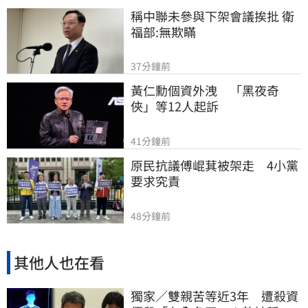
稱中聯未參與下架會議挨批 衛
福部:無欺瞞
37分鐘前
黃仁勳個資外洩　「黑夜奇
俠」等12人起訴
41分鐘前
原民抗議傅崐萁被架走　4小黨
要求究責
48分鐘前
其他人也在看
獨家／雙親苦等近3年 遭殺資