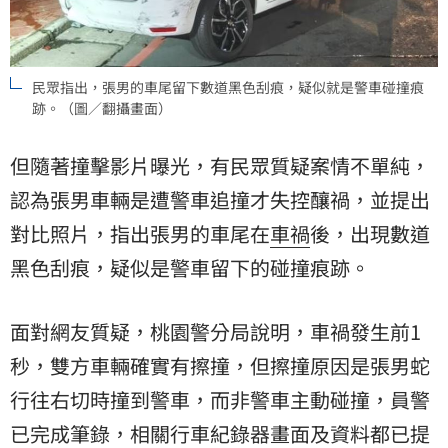
民眾指出，張男的車尾留下數道黑色刮痕，疑似就是警車碰撞痕
跡。（圖／翻攝畫面）
但隨著撞擊影片曝光，有民眾質疑案情不單純，
認為張男車輛是遭警車追撞才失控釀禍，並提出
對比照片，指出張男的車尾在
車禍
後，出現數道
黑色刮痕，疑似是警車留下的碰撞痕跡。
面對網友質疑，桃園警分局說明，車禍發生前1
秒，雙方車輛確實有擦撞，但擦撞原因是張男蛇
行往右切時撞到警車，而非警車主動碰撞，員警
已完成筆錄，相關行車紀錄器畫面及資料都已提