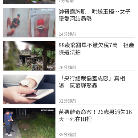
7分鐘前
帥哥露胸肌！哄送玉鐲…女子
墜愛河結局曝
24分鐘前
88歲翁罰單不繳欠稅7萬　祖產
險遭法拍
26分鐘前
「央行總裁惱羞成怒」真相
曝　阮慕驊怒轟
32分鐘前
苗栗離奇命案！26歲男消失16
天…死在田裡
35分鐘前