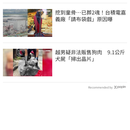
挖到童骨…已葬2魂！台積電嘉
義廠「請布袋戲」原因曝
越男疑非法販售狗肉 9.1公斤
犬屍「掃出晶片」
Recommended by