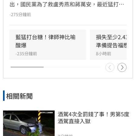
出，國民黨為了救盧秀燕和蔣萬安，最近猛打台
糖、故弄玄虛，好像台糖買了「毒油」給大家
-275分鐘前
吃。
藍猛打台糖！律師神比喻
損失至少2.43
酸爆
準備提告福懋了
-235分鐘前
8小時前
相關新聞
酒駕4次全罰錢了事！男第5度
酒駕直接入獄