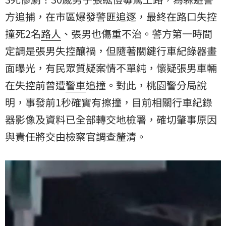
方追捕，在市區爆發警匪追逐，最終在路口失控
撞死2名
路人
、張男也傷重不治。警方第一時間
定調是張男失控釀禍，但隨著關鍵行車紀錄器畫
面曝光，有民眾質疑案情不單純，懷疑張男車輛
在失控前曾遭
警車
追撞。對此，桃園警分局說
明，事發前1秒確實有擦撞，目前相關行車紀錄
器影像及資料已全部轉交地檢署，確切肇事原因
與責任將交由檢察官調查釐清。