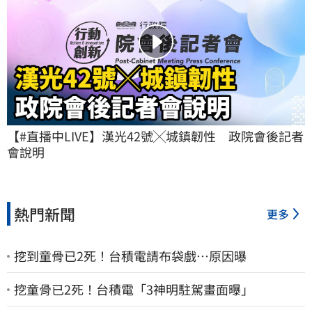
【#直播中LIVE】漢光42號╳城鎮韌性　政院會後記者
會說明
熱門新聞
更多
挖到童骨已2死！台積電請布袋戲…原因曝
挖童骨已2死！台積電「3神明駐駕畫面曝」