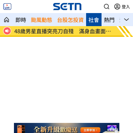
登入
即時
颱風動態
台股怎投資
社會
熱門
影音
面瘋
酒駕4次全罰錢了事！男第5度酒駕直接入
國巨、
獄