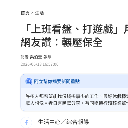
撞臉大咖韓星！《陽光》導演簽下台大
首頁
生活
台大3碩1博疑學歷造假 姜厚任女友發
「上班看盤、打遊戲」
發新冠藥拉票！郭再添陸妻二審下場慘
網友讚：輾壓保全
父親節提政見禮包 蘇巧慧：要做最強
楊千霈一人扛2女兒出國！突崩潰大哭
11
記者
吳泊萱
報導
2026/06/13 16:57:00
王凱生前暴瘦！經紀人曝「這裡」出狀
阿立幫你摘要新聞重點
見放火翻垃圾找相機 黃豪平憶16年前
中國藉颱風交管台海船舶 ！陸委會回擊
許多人都希望能找份錢多事少的工作，最好休假穩
眾人想像。近日有民眾分享，有同學轉行殯葬業幫忙
白海豚甩雨彈！週末炸大雨區域曝光
11:
月，每天上班就是看盤、玩遊戲，還可以做一輩子
生活中心／綜合報導
獨／姜厚任新歡爆黑歷史 楊光友怒揭