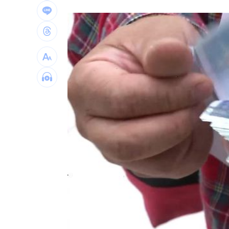
56歲男星突宣布再婚 神秘圈外妻子已
綠5戰將推父親節影音 他遭賴清德吐槽
快移車！新北高灘地「這時間」強制拖
奉獻醫學研究逾40年！林慶順教授不幸
台灣彩券開獎直播中
20:31
LIVE三立+24小時直播
15:27
三立iNEWS新聞台線上直播
18:00
AI時代！威力馬導入智慧營運系統提升
商場戰國來臨 台中「頂奢大道」逐漸
台彩父親節推新刮刮樂千萬頭獎超「爸