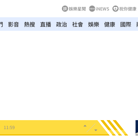
娛樂星聞
iNEWS
祝你健康
門
影音
熱搜
直播
政治
社會
娛樂
健康
國際
離世
12:10
收押
12:07
生成
12:03
傷害
12:03
告白
12:00
了
11:59