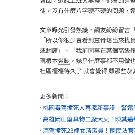
會回，還說上班太無聊。他看到有
徒，沒有什麼八字硬不硬的問題，
文章曝光引發熱議，網友紛紛留言「
「所以你很少會看到靈骨塔出來找
或酬庸」、「我前同事在某個高級
現根本
爽缺
，幾乎什麼事都不用做
社區櫃檯待久了 就會覺得 顧那些
更多新聞：
桃園毒駕撞死人再添新事證 警還
高雄岡山廢棄物工廠大火！陳其邁
酒駕撞死23歲女清潔員！國民法官