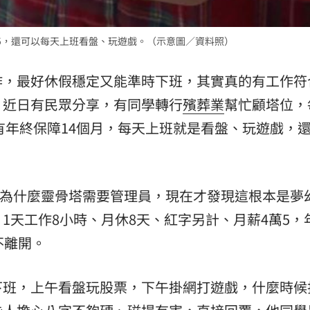
場！
10:30
5，還可以每天上班看盤、玩遊戲。（示意圖／資料照）
熱潮
10:00
作，最好休假穩定又能準時下班，其實真的有工作符
15
。近日有民眾分享，有同學轉行
殯葬業
幫忙顧塔位，
還有年終保障14個月，每天上班就是看盤、玩遊戲，
。
為什麼靈骨塔需要管理員，現在才發現這根本是夢
1天工作8小時、月休8天、紅字另計、月薪4萬5，
不離開。
下班，上午看盤玩股票，下午掛網打遊戲，什麼時候