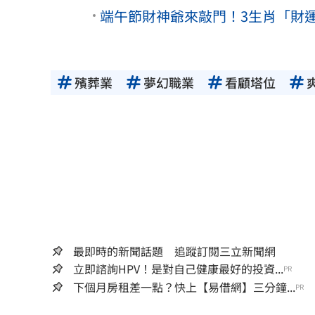
端午節財神爺來敲門！3生肖「財
殯葬業
夢幻職業
看顧塔位
最即時的新聞話題 追蹤訂閱三立新聞網
立即諮詢HPV！是對自己健康最好的投資...
PR
下個月房租差一點？快上【易借網】三分鐘...
PR