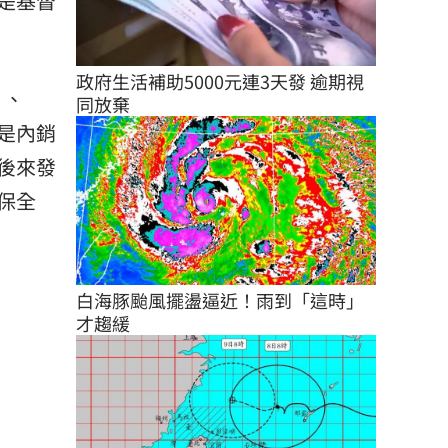
是基督
政府生活補助5000元連3天發 逾期視
」、
同放棄
是內銷
後來發
保全
白海豚颱風擺盪逼近！雨到「這時」
才趨緩