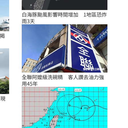
白海豚颱風影響時間增加　1地區恐炸
雨3天
揭
全聯阿嬤級洗碗精　客人讚去油力強
用45年
湧現