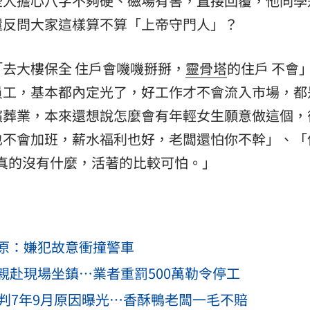
些人擔心八字不夠硬、磁場有害，直接回覆，他同學
還反問大家這樣算不算「上帝守門人」？
去大樓保全 住戶會嘰嘰掰掰，
靈骨塔
的住戶 不會
員工，基本都內定光了，好工作才不會流入市場，都
殯葬業，本來還想說怎麼會有年輕女生願意做這個，
也不會加班，薪水福利也好，老闆還怕你不幹」、「
灰真的沒有什麼，活著的比較可怕。」
原：嫌犯故意衝撞警車
親赴現場坐鎮…業者重罰500萬勒令停工
判7年9月原因曝光…香酥鴨老闆一毛不賠