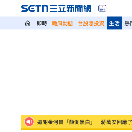
即時
颱風動態
台股怎投資
生活
熱
瑪丹娜背後推手 69歲大咖製作人家中
不滿被碎念 尪抓狂揮金屬拐杖殺妻遭
籃球賽幽靈隊伍灌水 廠商認了：是AI
掐頸列車長互毆！75歲翁頭破血流怒告
謝金燕凌晨淚憶豬哥亮！一句話藏深情
遭謝金河轟「顛倒黑白」 蔣萬安回應