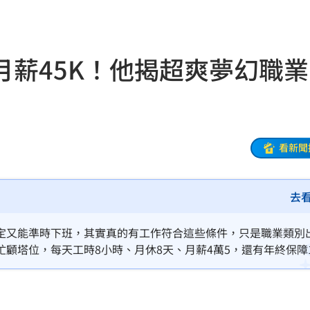
正妹
11:59
聲了
11:57
月薪45K！他揭超爽夢幻職
11:56
後盾
11:54
:49
看新聞
況
11:48
去
往事
11:47
11:44
定又能準時下班，其實真的有工作符合這些條件，只是職業類別
顧塔位，每天工時8小時、月休8天、月薪4萬5，還有年終保障
35
，簡直就是「夢幻職業」。
內幕
11:31