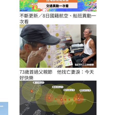
不斷更新／8日國籍航空、船班異動一
次看
73歲首過父親節　他找亡妻淚：今天
好快樂