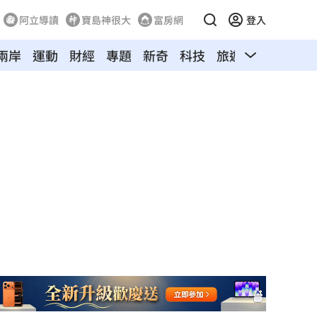
阿立導讀
寶島神很大
富房網
登入
兩岸
運動
財經
專題
新奇
科技
旅遊
汽車
寵物