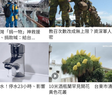
教召次數改成無上限？資深軍人
台灣「捐一物」神救援
密
、捐款喊：給台...
水！停水23小時、影響
10米酒瓶蘭罕見開花　台東市
黃色花叢