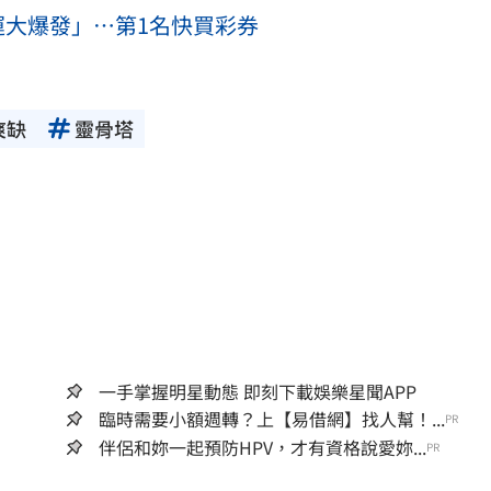
運大爆發」…第1名快買彩券
爽缺
靈骨塔
一手掌握明星動態 即刻下載娛樂星聞APP
臨時需要小額週轉？上【易借網】找人幫！...
PR
伴侶和妳一起預防HPV，才有資格說愛妳...
PR