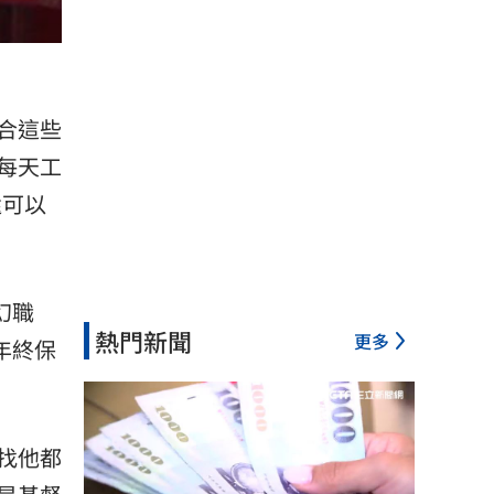
合這些
每天工
還可以
幻職
熱門新聞
更多
年終保
找他都