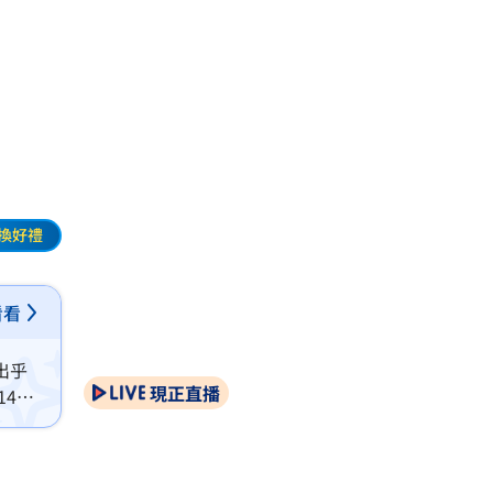
業
換好禮
看看
出乎
現正直播
14個