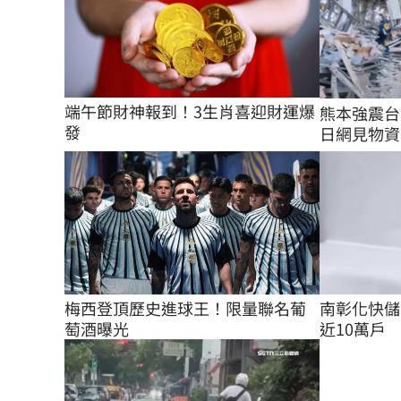
端午節財神報到！3生肖喜迎財運爆
熊本強震
發
日網見物資
南彰化快儲
梅西登頂歷史進球王！限量聯名葡
近10萬戶
萄酒曝光