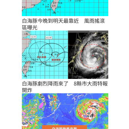
白海豚今晚到明天最靠近　風雨搖滾
區曝光
白海豚劇烈降雨來了　8縣市大雨特報
開炸