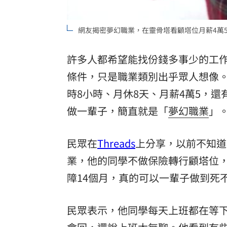
「拍片人的多重宇宙」職涯論壇9/12登
網友揭密夢幻職業，在靈骨塔看顧塔位月薪4萬
8國球員齊聚高雄 Formosa 7s掀足球
許多人都希望能找份錢多事少的工
理想混蛋號召粉絲跨海追星吃美食！
18:
條件，只是職業類別出乎眾人想像
時8小時、月休8天、月薪4萬5，
做一輩子，簡直就是「
夢幻職業
」
民眾在
Threads
上分享，以前不知道
業，他的同學不做保險轉行顧塔位，
障14個月，真的可以一輩子做到死
民眾表示，他同學每天上班都在等