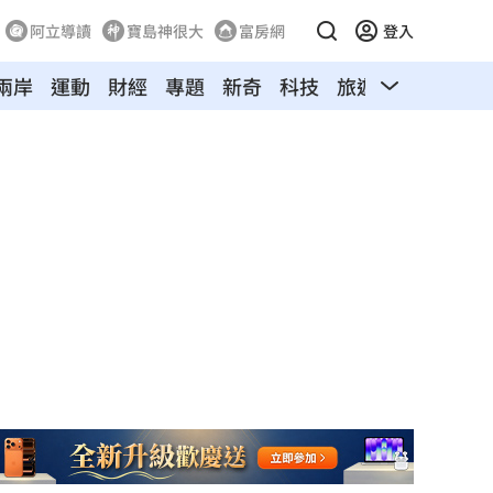
阿立導讀
寶島神很大
富房網
登入
兩岸
運動
財經
專題
新奇
科技
旅遊
汽車
寵物