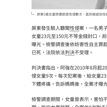
8國球員齊聚高雄 Formosa 7s掀足球
屏東5歲女童慘遭鄰居性侵數次，直到被感染性病
理想混蛋號召粉絲跨海追星吃美食！
18:
屏東發生駭人聽聞
性侵
案，一名男
女童23元至150元不等金錢封口
曝光。檢警調查後依妨害性自主罪
已死，法院依法
判決
不受理。
判決書指出，阿強在2010年8月起
侵女童9次。每次犯案後，給女童2
下體疼痛，告訴媽媽後，全案才曝
檢警調查期間，女童曾表示，害怕