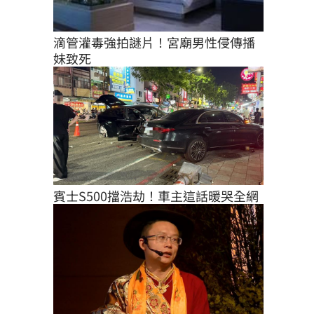
滴管灌毒強拍謎片！宮廟男性侵傳播
妹致死
賓士S500擋浩劫！車主這話暖哭全網