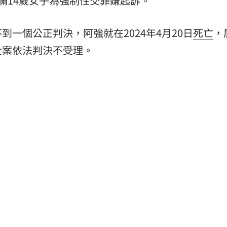
滿14歲女子為強制性交罪嫌起訴。
一個公正判決，阿強就在2024年4月20日
死亡
，
全案依法判決不受理。