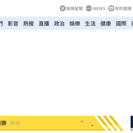
娛樂星聞
iNEWS
祝你健康
門
影音
熱搜
直播
政治
娛樂
生活
健康
國際
誰？
20:05
贖金
20:02
節
19:42
19:38
便啦
19:32
連勝
19:32