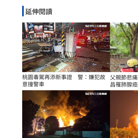
延伸閱讀
桃園毒駕再添新事證　警：嫌犯故
父親節悲痛
意撞警車
昌罹肺腺癌病