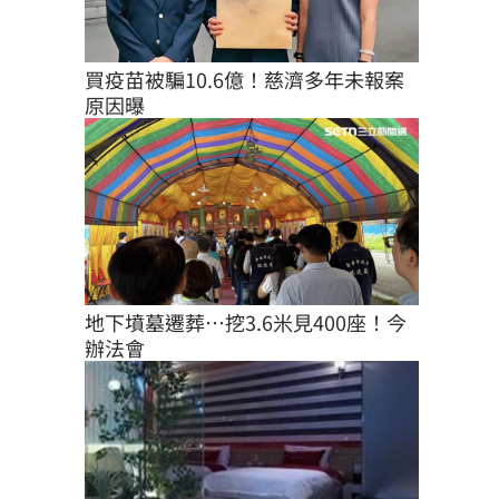
買疫苗被騙10.6億！慈濟多年未報案
原因曝
地下墳墓遷葬…挖3.6米見400座！今
辦法會