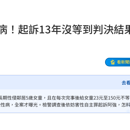
結帳
19:29
休
19:20
病！起訴13年沒等到判決結
目標
19:18
19:12
霸凌
19:08
看新聞
19:03
去
留情
19:03
股
19:03
期性侵鄰居5歲女童，且在每次完事後給女童23元至150元不
染性病，全案才曝光。檢警調查後依妨害性自主罪起訴阿強，怎
火球
18:57
依法判決不受理。
嗨翻
18:53