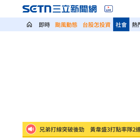
即時
颱風動態
台股怎投資
社會
熱
台灣囡仔來了 馬蒔權開唱嗨喊：我是
驚傳駭客猛攻華爾街 多家受害者已吐
公推孫散步遭撞亡 女慟:沒有爸爸的父親
台南大貨車、自小客事故 1名駕駛死亡
崔立于高雄開唱 台下讓他氣噗噗：隨
兄弟打線突破後勁 黃韋盛3打點率隊2