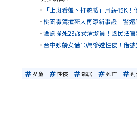
「上班看盤、打遊戲」月薪45K
桃園毒駕撞死人再添新事證 警還
酒駕撞死23歲女清潔員！國民法官
台中妙齡女借10萬慘遭性侵！借
女童
性侵
鄰居
死亡
判