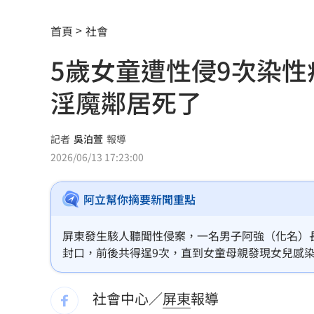
龍藏經7折仍要131.6萬 他原價現金秒
首頁
社會
99歲婆婆「月花35萬」！66歲媳無法退
5歲女童遭性侵9次染性
外野僅是短暫快樂 餅總曝張皓崴終極
淫魔鄰居死了
想靠正二翻本？ 達人教戰槓反ETF心法
男同事追求不成跟騷偷拍 女師控校方
記者
吳泊萱
報導
2026/06/13 17:23:00
演習硬上路還無照！鳳山女慘收10萬單
阿立幫你摘要新聞重點
一軍不是來跑龍套 餅總對新人不手下
靠2根鐵軌橫掃AI鏈 川湖財報衝上萬金
屏東發生駭人聽聞性侵案，一名男子阿強（化名）長
封口，前後共得逞9次，直到女童母親發現女兒感
孫易磊登板2局2K無失分！ 飆156公里
審理期間，卻傳出阿強死訊，由於被告已死，法院
社會中心／
屏東
報導
直擊／NEWBEAT高雄首秀 震胸舞全場