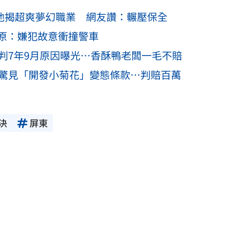
！他揭超爽夢幻職業 網友讚：輾壓保全
原：嫌犯故意衝撞警車
判7年9月原因曝光…香酥鴨老闆一毛不賠
據驚見「開發小菊花」變態條款…判賠百萬
決
屏東