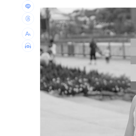
颱風紫暴雨今晚開炸 估「這時」解除
傅家接班人幕僚酒駕遭移送！公所火速
獅子座新月伴日蝕！12星座一週運勢出
桃猿二軍單場僅3投 副領隊曝下週可緩
台灣彩券開獎直播中
20:31
LIVE三立+24小時直播
15:27
三立iNEWS新聞台線上直播
18:00
商場戰國來臨 台中「頂奢大道」逐漸
台彩父親節推新刮刮樂千萬頭獎超「爸
「拍片人的多重宇宙」職涯論壇9/12登