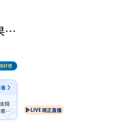
果…
換好禮
看看
等金錢
現正直播
料案件