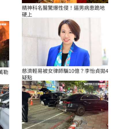
精神科名醫驚爆性侵！逼男病患跪地
硬上
慈濟輕易被女律師騙10億？李怡貞拋4
萬勒
疑點