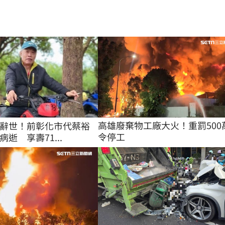
高雄廢棄物工廠大火！重罰500
辭世！前彰化市代蔡裕
令停工
逝 享壽71...