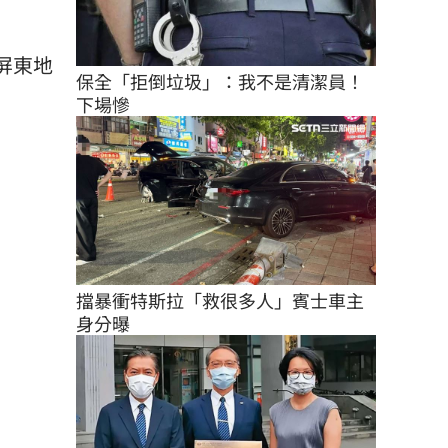
屏東地
保全「拒倒垃圾」：我不是清潔員！
下場慘
擋暴衝特斯拉「救很多人」賓士車主
身分曝