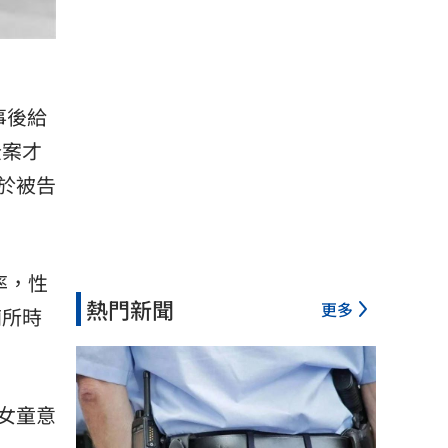
事後給
全案才
於被告
率，性
熱門新聞
更多
廁所時
女童意