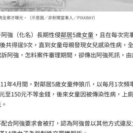
熱潮
10:00
全案才曝光。（示意圖／非新聞當事人／PIXABAY）
15
子阿強（化名）長期性侵
鄰居
5歲
女童
，且在每次完
，前後共得逞9次，直到女童母親發現女兒感染性病，
起訴阿強，怎料案件審理期間，卻傳出阿強死訊，由
2011年4月間，對鄰居5歲女童伸狼爪，以每月1次頻
3元至150元不等金錢，後來女童因被傳染性病，上
光。
不配合阿強要求會被打，認為阿強曾以其他方式違反