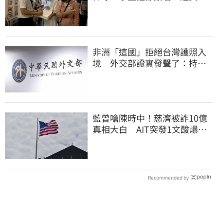
叫囂「吵死了」
非洲「這國」拒絕台灣護照入
境 外交部證實發聲了：持續
交涉聯繫
藍曾嗆陳時中！慈濟被詐10億
真相大白 AIT突發1文酸爆…
他笑：真的很會
Recommended by