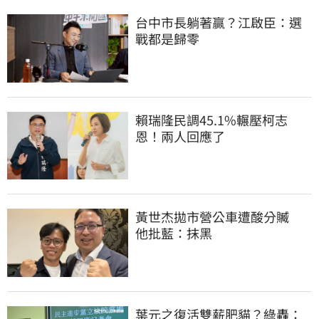
台中市長躺著贏？江啟臣：選
戰都是歸零
賴瑞隆民調45.1%輾壓柯志
恩！兩人回應了
黃世杰拋市營公車遭酸分贓　
他批藍：抹黑
葉元之復活雙薪肥貓？綠轟：