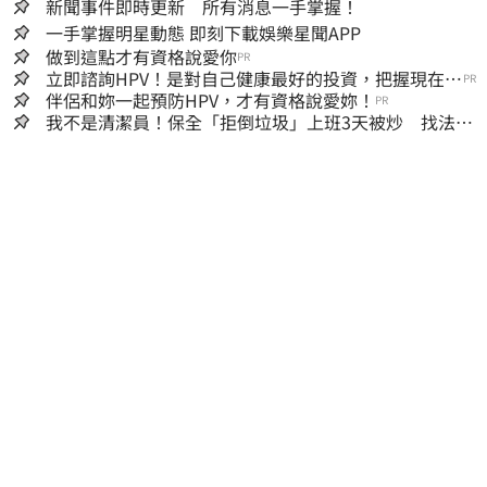
新聞事件即時更新 所有消息一手掌握！
一手掌握明星動態 即刻下載娛樂星聞APP
做到這點才有資格說愛你
PR
立即諮詢HPV！是對自己健康最好的投資，把握現在不
PR
嫌晚！
伴侶和妳一起預防HPV，才有資格說愛妳！
PR
我不是清潔員！保全「拒倒垃圾」上班3天被炒 找法院
討公道結果出爐