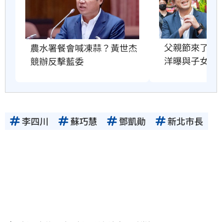
父親節來了！
農水署餐會喊凍蒜？黃世杰
洋曝與子女互
競辦反擊藍委
李四川
蘇巧慧
鄧凱勛
新北市長