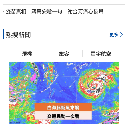
聲：余天管工會都貼錢
疫苗真相！蔣萬安嗆一句 謝金河痛心發聲
熱搜新聞
更多
飛機
旅客
星宇航空