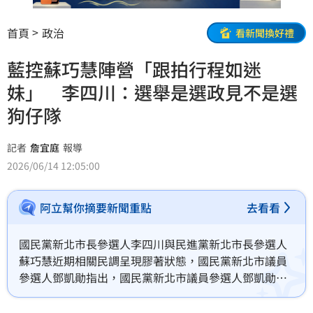
首頁
政治
看新聞換好禮
藍控蘇巧慧陣營「跟拍行程如迷
妹」 李四川：選舉是選政見不是選
狗仔隊
記者
詹宜庭
報導
2026/06/14 12:05:00
阿立幫你摘要新聞重點
去看看
國民黨新北市長參選人李四川與民進黨新北市長參選人
蘇巧慧近期相關民調呈現膠著狀態，國民黨新北市議員
參選人鄧凱勛指出，國民黨新北市議員參選人鄧凱勛指
出，蘇巧慧團隊不五時派人到川伯的場合跟拍，堪比政
壇跟騷隊，質疑蘇才是一路緊跟李腳步的大迷妹。對