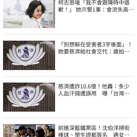
柯志恩嗆「我不會跟陳時中道
歉！」 她示警1事：會流失高雄
選票
「別想躲在受害者3字後面」！
她要慈濟給社會交代：誰拍板
付10.6億
慈濟遭詐10.6億！他轟：多少
人血汗錢遭誤用 曝「台灣這
法律」過時百年
前進深藍鐵票區！沈伯洋掃街
棒球、學生證都簽名 遇女子