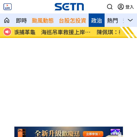
登入
即時
颱風動態
台股怎投資
政治
熱門
影音
岸安
陳佩琪：柯文哲抱怨電子手環「充電不
富邦交
便」
湯