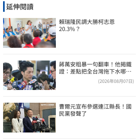
延伸閱讀
賴瑞隆民調大勝柯志恩
20.3%？
蔣萬安粗暴一句翻車！他揭鐵
證：差點把全台灣拖下水哪時
道歉
(2026年08月07日)
曹爾元宣布參選連江縣長！國
民黨發聲了