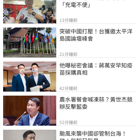
「充電不便」
13分鐘前
突破中國打壓！台獲邀太平洋
島國論壇峰會
21分鐘前
他曝秘密會議：蔣萬安早知疫
苗採購真相
42分鐘前
農水署餐會喊凍蒜？黃世杰競
辦反擊藍委
52分鐘前
颱風來襲中國卻管制台海！