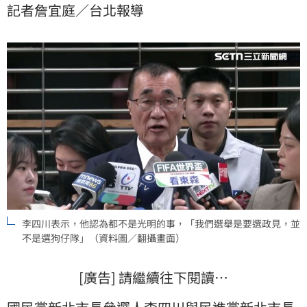
記者詹宜庭／台北報導
此，李四川今（14日）表示，他認為都不是光明的事，
「我們選舉是要選政見，並不是選狗仔隊。」
李四川表示，他認為都不是光明的事，「我們選舉是要選政見，並
不是選狗仔隊」（資料圖／翻攝畫面）
[廣告] 請繼續往下閱讀…