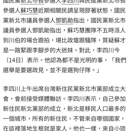
國民黨
新北市長
參選人
李四川
與民進黨新北市長
參選人
蘇巧慧
近期相關民調呈現膠著狀態，國民
黨新北市議員參選人
鄧凱勛
指出，國民黨新北市
議員參選人鄧凱勛指出，蘇巧慧團隊不五時派人
到川伯的場合跟拍，堪比政壇跟騷隊，質疑蘇才
是一路緊跟李腳步的大迷妹。對此，李四川今
（14日）表示，他認為都不是光明的事，「我們
選舉是要選政見，並不是選狗仔隊。」
李四川上午出席台灣新住民黨新北市黨部成立大
會，會前接受媒體聯訪。李四川表示，自己參加
新住民新北黨部的成立，新北是移民人口最多的
一個城市，所有的新住民，不管來自哪個國家，
在這裡落地生根就是家人。他也一樣，來自小琉