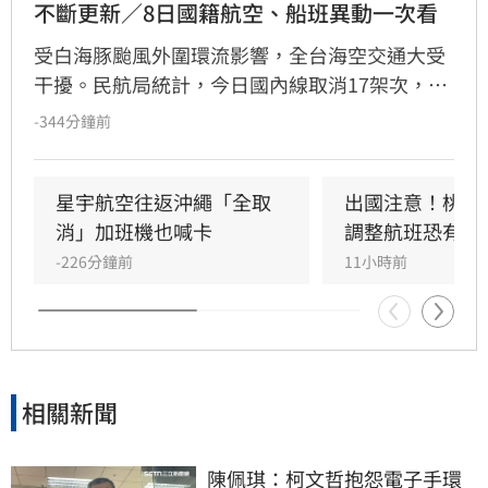
不斷更新／8日國籍航空、船班異動一次看
受白海豚颱風外圍環流影響，全台海空交通大受
干擾。民航局統計，今日國內線取消17架次，國
際暨兩岸航線取消61架次、延誤3架次。星宇航
-344分鐘前
空宣布8月8日沖繩往返航班全數取消，並將於9
日、10日加開班機疏運。海運方面，航港局指出
共9條航線、39航次停航，涵蓋馬祖、綠島、蘭
星宇航空往返沖繩「全取
出國注意！桃機
嶼及小琉球等熱門航線。建議旅客出發前務必至
消」加班機也喊卡
調整航班恐有延
航空公司官網或航港局查詢最新航班與船班動
-226分鐘前
11小時前
態，以免行程受阻。
相關新聞
陳佩琪：柯文哲抱怨電子手環