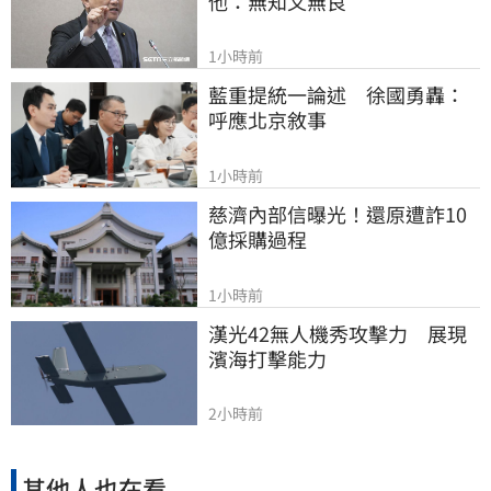
他：無知又無良
1小時前
藍重提統一論述　徐國勇轟：
呼應北京敘事
1小時前
慈濟內部信曝光！還原遭詐10
億採購過程
1小時前
漢光42無人機秀攻擊力　展現
濱海打擊能力
2小時前
其他人也在看