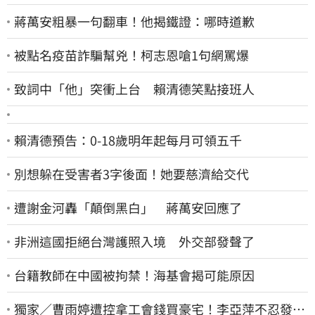
蔣萬安粗暴一句翻車！他揭鐵證：哪時道歉
被點名疫苗詐騙幫兇！柯志恩嗆1句網罵爆
致詞中「他」突衝上台 賴清德笑點接班人
賴清德預告：0-18歲明年起每月可領五千
別想躲在受害者3字後面！她要慈濟給交代
遭謝金河轟「顛倒黑白」 蔣萬安回應了
非洲這國拒絕台灣護照入境 外交部發聲了
台籍教師在中國被拘禁！海基會揭可能原因
獨家／曹雨婷遭控拿工會錢買豪宅！李亞萍不忍發