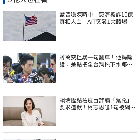
藍曾嗆陳時中！慈濟被詐10億
真相大白 AIT突發1文酸爆…
他笑：真的很會
蔣萬安粗暴一句翻車！他揭鐵
證：差點把全台灣拖下水哪時
道歉
賴瑞隆點名疫苗詐騙「幫兇」
要求道歉！柯志恩嗆1句被網罵
爆