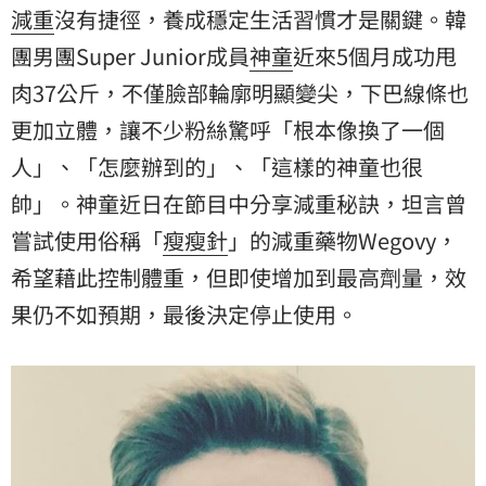
減重
沒有捷徑，養成穩定生活習慣才是關鍵。韓
團男團Super Junior成員
神童
近來5個月成功甩
肉37公斤，不僅臉部輪廓明顯變尖，下巴線條也
更加立體，讓不少粉絲驚呼「根本像換了一個
人」、「怎麼辦到的」、「這樣的神童也很
帥」。神童近日在節目中分享減重秘訣，坦言曾
嘗試使用俗稱「
瘦瘦針
」的減重藥物Wegovy，
希望藉此控制體重，但即使增加到最高劑量，效
果仍不如預期，最後決定停止使用。