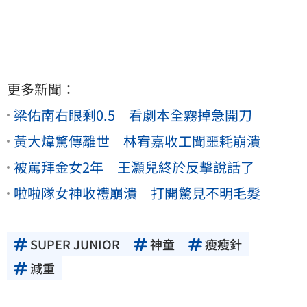
更多新聞：
梁佑南右眼剩0.5 看劇本全霧掉急開刀
黃大煒驚傳離世 林宥嘉收工聞噩耗崩潰
被罵拜金女2年 王灝兒終於反擊說話了
啦啦隊女神收禮崩潰 打開驚見不明毛髮
SUPER JUNIOR
神童
瘦瘦針
減重