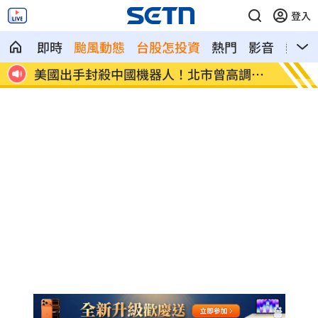
登入
即時
颱風動態
台股怎投資
熱門
影音
熱搜
報
美國出手封殺中國機器人！北市曾高調引
初來富
進
過