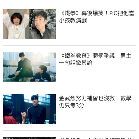
《鐵拳》幕後爆笑！P.O把他當
小孩教演戲
《鐵拳教育》體罰爭議　男主
一句話掀輿論
金武烈努力補習也沒救　數學
仍只考3分