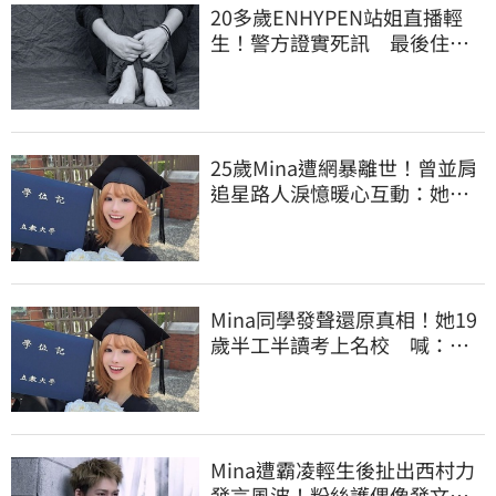
20多歲ENHYPEN站姐直播輕
生！警方證實死訊 最後住處
曝光令人鼻酸
25歲Mina遭網暴離世！曾並肩
追星路人淚憶暖心互動：她真
的很善良
Mina同學發聲還原真相！她19
歲半工半讀考上名校 喊：不
是大家說的那樣
Mina遭霸凌輕生後扯出西村力
發言風波！粉絲護偶像發文：