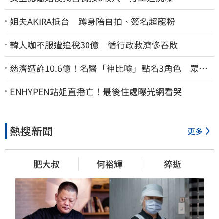
姐夫AKIRA抵台 蹲身陪自拍、簽名超寵粉
韓大咖不服遭追稅30億 循行政救濟慘吞敗
慈濟遭詐10.6億！名醫「神比喻」點名3角色 眾人
一看秒懂讚：好傳神
ENHYPEN站姐直播亡！最後住處曝光網看哭
熱搜新聞
更多
肥大叔
何裕輝
猝逝