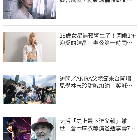
言論遭惡意扭曲
28歲女星無預警生了！閃婚2年
迎愛的結晶 老公第一時間「1
動作」放閃
訪問／AKIRA父親節來台開唱！
兒學林志玲甜喊加油 笑喊：
還檢查我演出
天后「史上最下流父親」離
世 倉木麻衣導演爸逝享壽76
歲