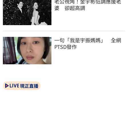
老公視角！金宇彬低調應援老
婆　卻超高調
一句「我是宇振媽媽」　全網
PTSD發作
現正直播