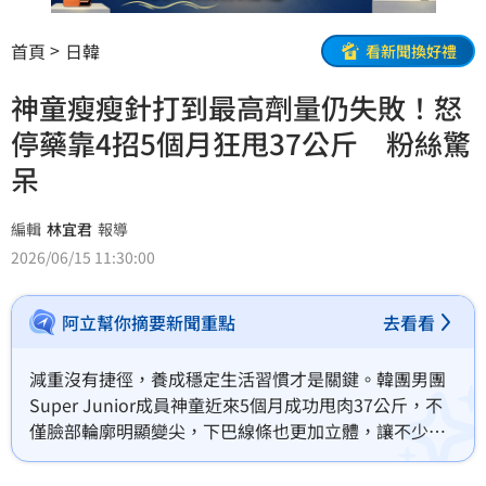
首頁
日韓
看新聞換好禮
神童瘦瘦針打到最高劑量仍失敗！怒
停藥靠4招5個月狂甩37公斤 粉絲驚
呆
編輯
林宜君
報導
2026/06/15 11:30:00
阿立幫你摘要新聞重點
去看看
減重沒有捷徑，養成穩定生活習慣才是關鍵。韓團男團
Super Junior成員神童近來5個月成功甩肉37公斤，不
僅臉部輪廓明顯變尖，下巴線條也更加立體，讓不少粉
絲驚呼「根本像換了一個人」、「怎麼辦到的」、「這
樣的神童也很帥」。林宜君