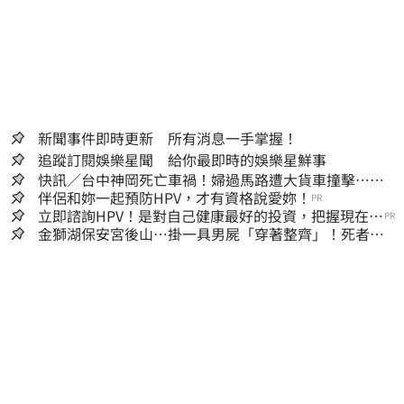
新聞事件即時更新 所有消息一手掌握！
追蹤訂閱娛樂星聞 給你最即時的娛樂星鮮事
快訊／台中神岡死亡車禍！婦過馬路遭大貨車撞擊…下
半身輾碎慘死路口
伴侶和妳一起預防HPV，才有資格說愛妳！
PR
立即諮詢HPV！是對自己健康最好的投資，把握現在不
PR
嫌晚！
金獅湖保安宮後山…掛一具男屍「穿著整齊」！死者身
份曝