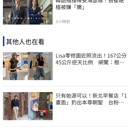
植被嫌「嫩」
3小時前
其他人也在看
Lisa零修圖近照流出！167公分
45公斤逆天比例 網驚：根本
薄到快消失
只有始源可以！新北早餐店「1
畫面」釣出本尊朝聖 台粉嚇
傻了