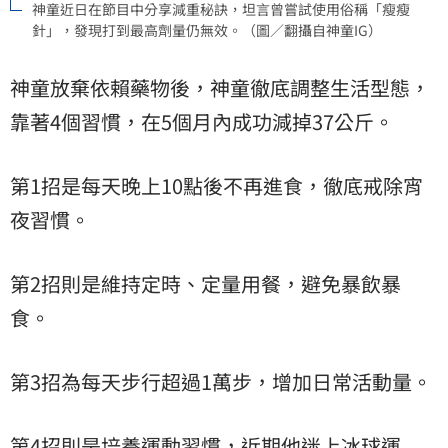
神童近日在節目中分享減重秘訣，坦言曾嘗試使用俗稱「瘦瘦
針」，發現打到最高劑量仍無效。（圖／翻攝自神童IG）
神童放棄依賴藥物後，神童徹底調整生活型態，
靠著4個習慣，在5個月內成功減掉37公斤。
第1招是每天晚上10點後不再進食，徹底戒除宵
夜習慣。
第2招則是維持定時、定量用餐，避免暴飲暴
食。
第3招為每天步行超過1萬步，增加日常活動量。
第4招則是培養運動習慣，近期他迷上冰球運