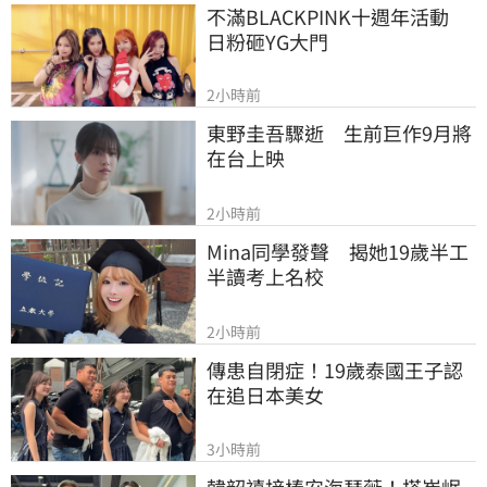
不滿BLACKPINK十週年活動　
日粉砸YG大門
2小時前
東野圭吾驟逝　生前巨作9月將
在台上映
2小時前
Mina同學發聲　揭她19歲半工
半讀考上名校
2小時前
傳患自閉症！19歲泰國王子認
在追日本美女
3小時前
韓韶禧接棒安海瑟薇！搭崔岷