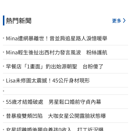
熱門新聞
更多
Mina遭網暴離世！曾並肩追星路人淚憶暖舉
Mina輕生後扯出西村力發言風波 粉絲護航
早餐店「1畫面」釣出始源朝聖 台粉傻了
Lisa未修圖太震撼！45公斤身材現形
55歲才結婚破處 男星鬆口婚前守貞內幕
昔暴瘦雙頰凹陷 大咖女星公開露臉狀態曝
女星認離婚後獨自養孩0收入 打工近況曝