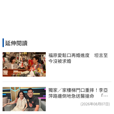
延伸閱讀
福原愛鬆口再婚進度　坦言至
今沒被求婚
獨家／家樓梯門口重摔！李亞
萍路邊倒地急送醫搶命 「最
新傷況」曝
(2026年08月07日)