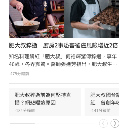
肥大叔猝逝　廚房2事恐害罹癌風險增近2倍
知名料理網紅「肥大叔」何裕輝驚傳猝逝，享年
46歲，各界震驚。醫師張進芳指出，肥大叔生前
長期在高溫、高油煙環境下高壓工作，且外型半
-475分鐘前
年內明顯消瘦，健康亮起紅燈。專家警告，廚房
油煙若未妥善排風，致癌風險極高，研究顯示每
年在油煙環境超過144次，罹肺癌機率大增1.78
肥大叔猝逝前為何堅持直
肥大叔國台語教
倍。醫師建議民眾烹飪應減少高溫快炒，改採蒸
播？網悲曝這原因
紅　曾創年收破
煮滷，並確保排油煙機效能，同時提醒若無減重
-184分鐘前
-141分鐘前
計畫卻體重驟降，應警覺是否為器官病變並儘速
就醫檢查，以維護身體健康。