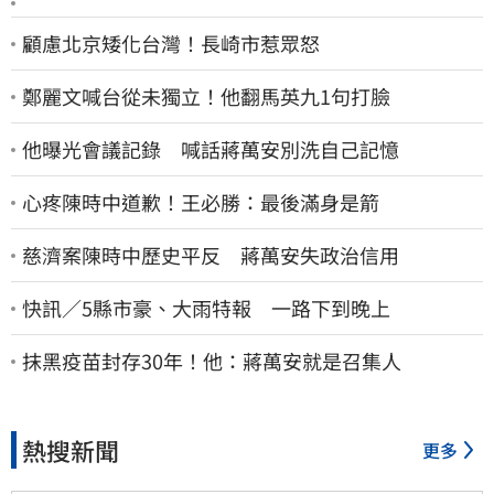
顧慮北京矮化台灣！長崎市惹眾怒
鄭麗文喊台從未獨立！他翻馬英九1句打臉
他曝光會議記錄 喊話蔣萬安別洗自己記憶
心疼陳時中道歉！王必勝：最後滿身是箭
慈濟案陳時中歷史平反 蔣萬安失政治信用
快訊／5縣市豪、大雨特報 一路下到晚上
抹黑疫苗封存30年！他：蔣萬安就是召集人
熱搜新聞
更多