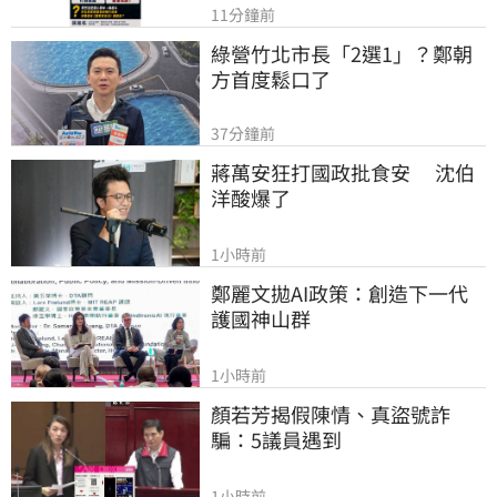
11分鐘前
綠營竹北市長「2選1」？鄭朝
方首度鬆口了
37分鐘前
蔣萬安狂打國政批食安　 沈伯
洋酸爆了
1小時前
鄭麗文拋AI政策：創造下一代
護國神山群
1小時前
顏若芳揭假陳情、真盜號詐
騙：5議員遇到
1小時前