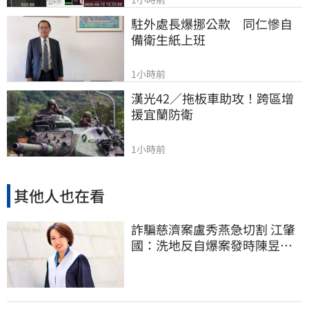
駐外處長爆挪公款　同仁慘自
備衛生紙上班
1小時前
漢光42／拖板車助攻！跨區增
援宜蘭防衛
1小時前
其他人也在看
詐騙慈濟案盧秀燕急切割 江肇
國：洗地反自爆案發時陳昱瑄
與市府關係