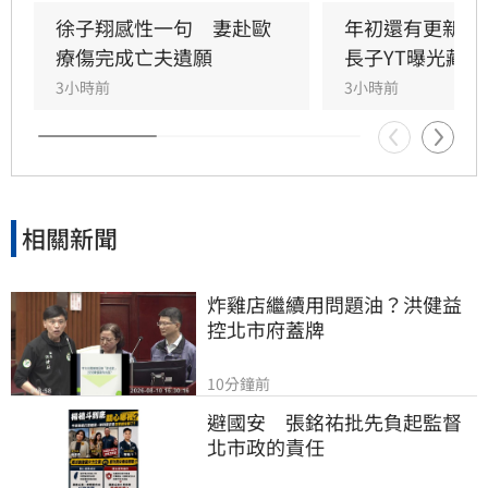
業，也開始了較頻繁的互動，不難想見這複雜的
徐子翔感性一句　妻赴歐
年初還有更新！
身世，對於徐子翔的影響。
療傷完成亡夫遺願
長子YT曝光藏熱
3小時前
3小時前
相關新聞
炸雞店繼續用問題油？洪健益
控北市府蓋牌
10分鐘前
避國安　張銘祐批先負起監督
北市政的責任