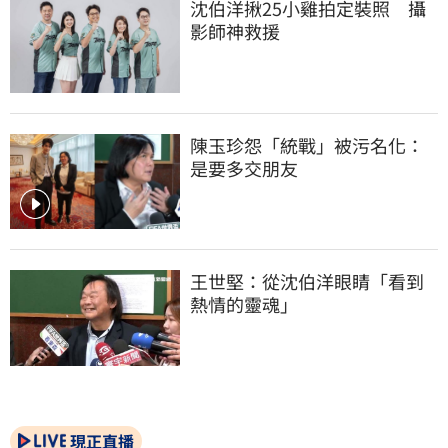
沈伯洋揪25小雞拍定裝照　攝
影師神救援
陳玉珍怨「統戰」被污名化：
是要多交朋友
王世堅：從沈伯洋眼睛「看到
熱情的靈魂」
現正直播