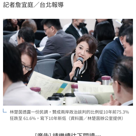
記者詹宜庭／台北報導
事，「中國想用詐騙集團路數，我們不會上當的」，更
透露一份最新民調，贊成兩岸政治談判的比例從10年前
75.3%狂跌至 61.6%，寫下10年新低。
林楚茵透露一份民調，贊成兩岸政治談判的比例從10年前75.3%
狂跌至 61.6%，寫下10年新低（資料圖／林楚茵辦公室提供）
[廣告] 請繼續往下閱讀…