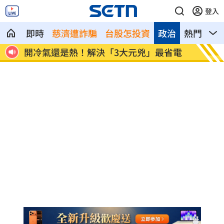
登入
即時
慈濟遭詐騙
台股怎投資
政治
熱門
影
省電
金秀賢首公開受訪 將登印尼電視台節目
澎湖後