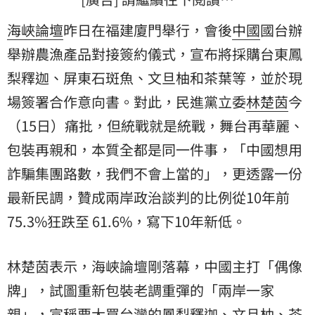
海峽論壇
昨日在福建廈門舉行，會後
中國
國台辦
舉辦農漁產品對接簽約儀式，宣布將採購台東鳳
梨釋迦、屏東石斑魚、文旦柚和茶葉等，並於現
場簽署合作意向書。對此，民進黨立委
林楚茵
今
（15日）痛批，但統戰就是統戰，舞台再華麗、
包裝再親和，本質全都是同一件事，「中國想用
詐騙集團路數，我們不會上當的」，更透露一份
最新民調，贊成兩岸政治談判的比例從10年前
75.3%狂跌至 61.6%，寫下10年新低。
林楚茵表示，海峽論壇剛落幕，中國主打「偶像
牌」，試圖重新包裝老調重彈的「兩岸一家
親」，宣稱要大買台灣的鳳梨釋迦、文旦柚、茶