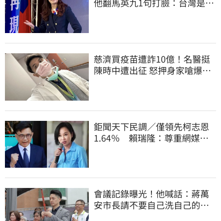
他翻馬英九1句打臉：台灣是我
們的國家
慈濟買疫苗遭詐10億！名醫挺
陳時中遭出征 怒押身家嗆爆藍
白粉
鉅聞天下民調／僅領先柯志恩
1.64％ 賴瑞隆：尊重網媒特
殊調查方式
會議記錄曝光！他喊話：蔣萬
安市長請不要自己洗自己的記
憶好嗎？