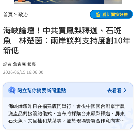
首頁
政治
看新聞換好禮
海峽論壇！中共買鳳梨釋迦、石斑
魚 林楚茵：兩岸談判支持度創10年
新低
記者
詹宜庭
報導
2026/06/15 16:06:00
阿立幫你摘要新聞重點
去看看
海峽論壇昨日在福建廈門舉行，會後中國國台辦舉辦農
漁產品對接簽約儀式，宣布將採購台東鳳梨釋迦、屏東
石斑魚、文旦柚和茶葉等，並於現場簽署合作意向書。
對此，民進黨立委林楚茵今（15日）痛批，但統戰就是
統戰，舞台再華麗、包裝再親和，本質全都是同一件