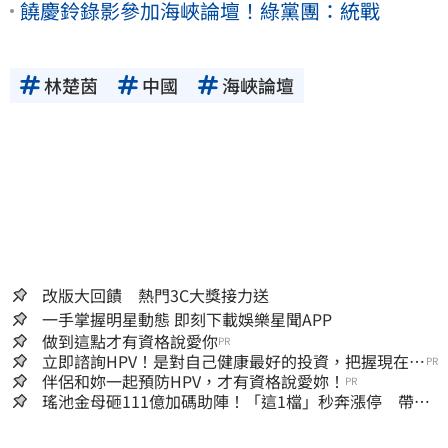
饒慶鈴錄影參加海峽論壇！綠黨團：統戰
林楚茵
中國
海峽論壇
改版大回饋 熱門3C大獎接力送
一手掌握明星動態 即刻下載娛樂星聞APP
做到這點才有資格說愛你
PR
立即諮詢HPV！是對自己健康最好的投資，把握現在不
PR
嫌晚！
伴侶和妳一起預防HPV，才有資格說愛妳！
PR
瑤池金母砸111億加碼助陣！「這1檔」秒奔漲停 帶領
散熱雙雄點火