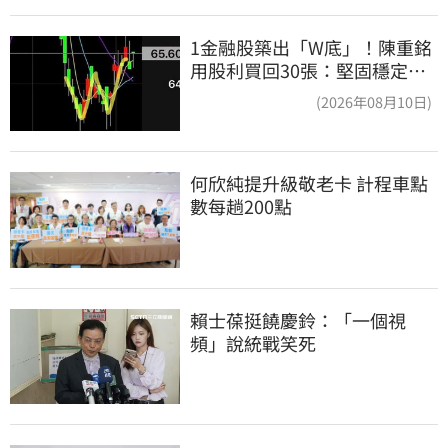
1金融股築出「W底」！陳重銘
用股利買回30張：堅固穩定的
搖錢樹
(2026年08月10日)
何欣純提升級敬老卡 計程車點
數每趟200點
賴士葆挺饒慶鈴：「一個視
頻」說統戰笑死