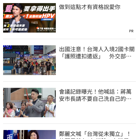
做到這點才有資格說愛你
PR
出國注意！台灣人入境2國卡關
「護照遭扣遣返」 外交部證
實了
會議記錄曝光！他喊話：蔣萬
安市長請不要自己洗自己的記
憶好嗎？
鄭麗文喊「台灣從未獨立」！