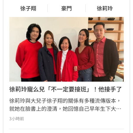
徐子翔
豪門
徐莉玲
徐莉玲寵么兒「不一定要接班」！他接手了
徐莉玲與大兒子徐子翔的關係有多種流傳版本，
就她在臉書上的澄清，她回憶自己早年生下大兒
子徐子翔後就離婚，期間因孩子被移民美國的前
3小時前
夫抱走，自此就失去了聯繫，直到2017年，徐子
翔才回到台灣，母子重逢後除了協助徐子翔創