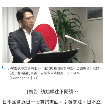
致歉並撤回發言。
小泉進次郎立場明確，不僅公開強硬反擊中國，也強調台日友好。
（圖／翻攝自防衛省・自衛隊公式動画チャンネル
【modchannel】YT）
[廣告] 請繼續往下閱讀…
日本國會
近日一段質詢畫面，引發關注。日本立