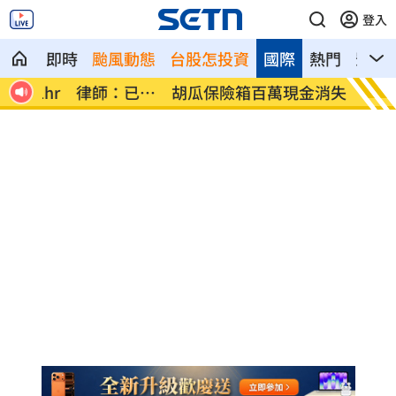
登入
即時
颱風動態
台股怎投資
國際
熱門
影音
已觸
胡瓜保險箱百萬現金消失 鬆口驚人內幕
女律假
男