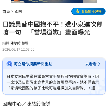
首頁
國際
看新聞換好禮
日議員替中國抱不平！遭小泉進次郎
嗆一句 「當場道歉」畫面曝光
編輯
陳慈鈴
報導
2026/06/17 12:08:00
阿立幫你摘要新聞重點
去看看
日本立憲民主黨參議員古賀千景近日在國會質詢時，因
一席涉及自衛隊家庭背景的言論引發爭議。她不僅表示
「家境較困難的孩子比較可能選擇加入自衛隊」，還質
疑日本防衛省製作的兒童版防衛白皮書，恐讓來自中
國、北韓及俄羅斯的孩童感到受傷。相關說法隨即遭日
國際中心／陳慈鈴報導
本防衛大臣小泉進次郎當場反駁，古賀千景最終也公開