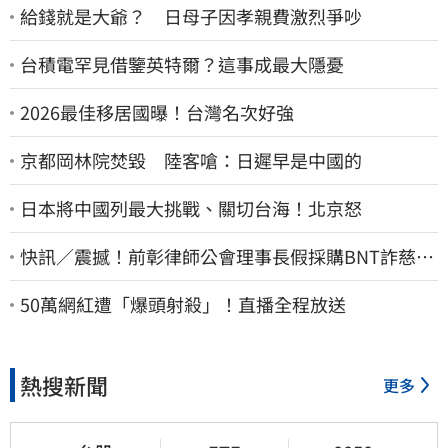
給錢就是大爺？ 日母子因孝親費激烈爭吵
台積電罕見借鑒英特爾？這事成最大隱憂
2026最佳移居國曝！台灣名次好強
京都岡林院焚毀 陸客嗆：日遲早是中國的
日本將中國列最大挑戰、關切台海！北京怒
快訊／震撼！前彰律師公會理事長假採購BNT詐慈濟
10億、洗錢囤232kg黃金
50萬網紅遭「爆頭射殺」！直播全程放送
熱搜新聞
更多