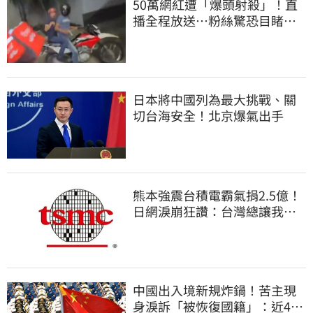
50萬網紅遭「爆頭射殺」！直
播全程放送…粉絲驚恐目睹慘
死過程
日本將中國列為最大挑戰、關
切台海安全！北京爆氣出手
熊本強震台積電霸氣捐2.5億！
日網淚崩狂讚：台灣總讓我們
感動
中國出入境新規炸鍋！苦主現
身淚訴「被恢復國籍」：近4億