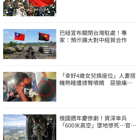
資產全停擺
巴紐宣布關閉台灣駐處！專
家：預示擴大對中經貿合作
「幸好4歲女兒換座位」人妻搭
機熟睡遭揉臀噴精 惡狼痛哭
下跪磕頭求饒
俄國週年慶慘劇！資深傘兵
「600米高空」墜地慘死…官方
噤聲、畫面瘋傳