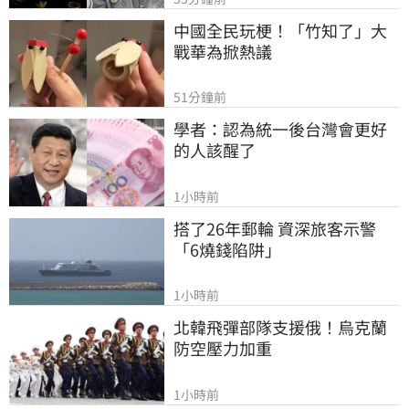
中國全民玩梗！「竹知了」大
戰華為掀熱議
51分鐘前
學者：認為統一後台灣會更好
的人該醒了
1小時前
搭了26年郵輪 資深旅客示警
「6燒錢陷阱」
1小時前
北韓飛彈部隊支援俄！烏克蘭
防空壓力加重
1小時前