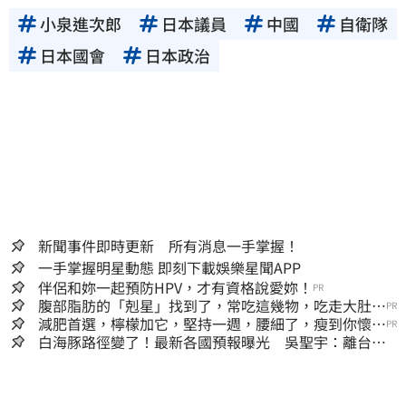
小泉進次郎
日本議員
中國
自衛隊
日本國會
日本政治
新聞事件即時更新 所有消息一手掌握！
一手掌握明星動態 即刻下載娛樂星聞APP
伴侶和妳一起預防HPV，才有資格說愛妳！
PR
腹部脂肪的「剋星」找到了，常吃這幾物，吃走大肚
PR
囊，瘦出小蠻腰
減肥首選，檸檬加它，堅持一週，腰細了，瘦到你懷疑
PR
人生
白海豚路徑變了！最新各國預報曝光 吳聖宇：離台灣
又更近一點