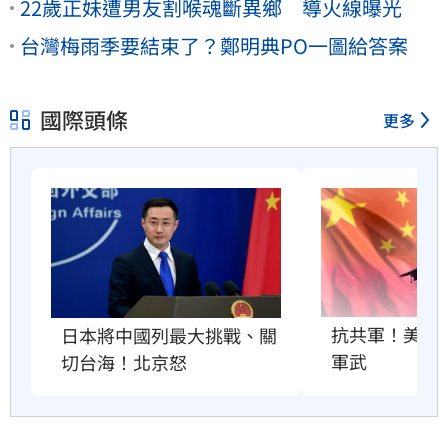
22歲正妹遭男友割喉魂斷異鄉 導火線曝光
台灣梅雨季要結束了？鄭明典PO一圖給答案
國際頭條
更多
抗共軍！美國將
日本將中國列最大挑戰、關
軍武
切台海！北京怒