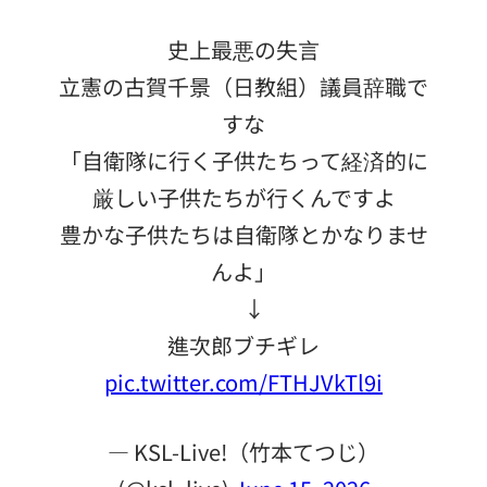
史上最悪の失言
立憲の古賀千景（日教組）議員辞職で
すな
「自衛隊に行く子供たちって経済的に
厳しい子供たちが行くんですよ
豊かな子供たちは自衛隊とかなりませ
んよ」
↓
進次郎ブチギレ
pic.twitter.com/FTHJVkTl9i
— KSL-Live!（竹本てつじ）