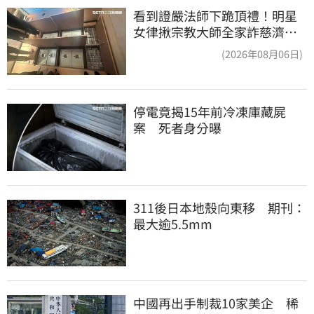
看到證嚴法師下跪頂禮！明星
女律揪宗教大師全家詐慈濟…
全家爽睡黃金堆
(2026年08月06日)
停電竟揭15年前冷凍庫藏屍
案　死者身分曝
311後日本地殼向東移　期刊：
最大逾5.5mm
中國再出手制裁10家美企　稀