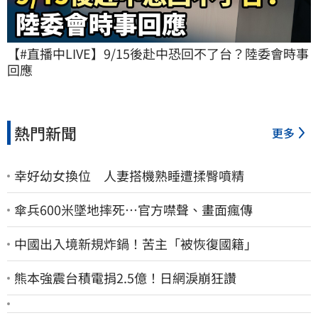
【#直播中LIVE】9/15後赴中恐回不了台？陸委會時事
回應
熱門新聞
更多
幸好幼女換位 人妻搭機熟睡遭揉臀噴精
傘兵600米墜地摔死…官方噤聲、畫面瘋傳
中國出入境新規炸鍋！苦主「被恢復國籍」
熊本強震台積電捐2.5億！日網淚崩狂讚