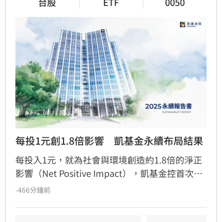
台股
ETF
0050
每投1元創1.8倍影響　凱基金永續布局結果
每投入1元，就為社會與環境創造約1.8倍的淨正
影響（Net Positive Impact），凱基金控首次應
用影響力評價（IMV）管理機制，透過聚焦「產
-466分鐘前
業投融資」與「綠色投融資」兩大核心業務，量
化投融資組合，讓約新臺幣2.1兆元的投融資創造