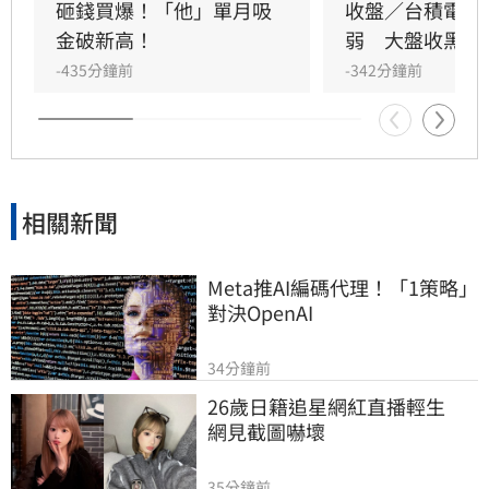
出約3.75兆元的淨正影響，將「錢流向哪裡、世
砸錢買爆！「他」單月吸
收盤／台積電跌
界就往哪裡改變」的理念，變成可驗證的成果。
金破新高！
弱　大盤收黑21
-435分鐘前
-342分鐘前
相關新聞
Meta推AI編碼代理！「1策略」
對決OpenAI
34分鐘前
26歲日籍追星網紅直播輕生　
網見截圖嚇壞
35分鐘前