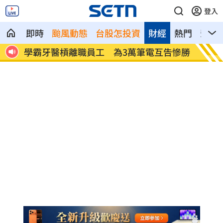
登入
即時
颱風動態
台股怎投資
財經
熱門
影音
降風
學霸牙醫槓離職員工 為3萬筆電互告慘勝
俄羅斯