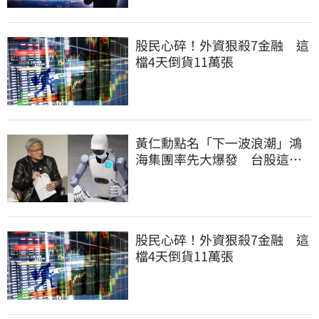
股民心碎！外資狠殺7金融 這
檔4天倒貨11萬張
黃仁勳點名「下一波浪潮」鴻
海集團率先大爆發 台股這族
群全面噴出
股民心碎！外資狠殺7金融 這
檔4天倒貨11萬張