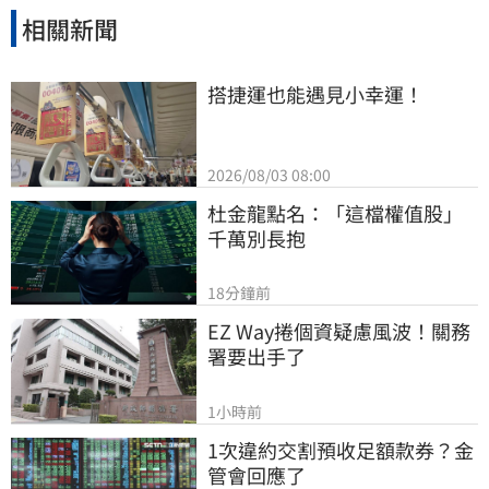
相關新聞
搭捷運也能遇見小幸運！
2026/08/03 08:00
杜金龍點名：「這檔權值股」
千萬別長抱
18分鐘前
EZ Way捲個資疑慮風波！關務
署要出手了
1小時前
1次違約交割預收足額款券？金
管會回應了