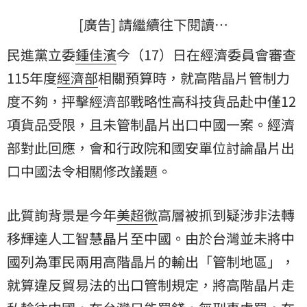
[廣告] 請繼續往下閱讀…
民進黨立委
鍾佳濱
今（17）日在經濟委員會審查
115年度
經濟部
相關預算時，就高階晶片管制力
度不夠，抨擊經濟部戰略性高科技貨品赴中僅12
項貨品受限，且未管制晶片出口中國一案。經濟
部對此回應，會和行政院和國安單位討論晶片出
口中國法令相關修改議題。
此質詢背景是今年
美超微
高層被抓到疑涉非法轉
移輝達人工智慧晶片至中國。由於台灣並未將中
國列為軍民兩用高階晶片的輸出「管制地區」，
就算違反貿易法的出口管制規定，將高階晶片走