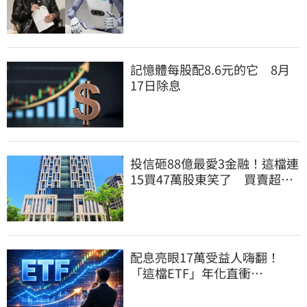
群全面噴出
記憶體每股配8.6元的它 8月
17日除息
投信砸88億最愛3金融！這檔連
15買47萬股東笑了 買賣超前
十一次看
配息亮眼17萬受益人嗨翻！
「這檔ETF」年化直衝
12.16% 最後上車日曝光