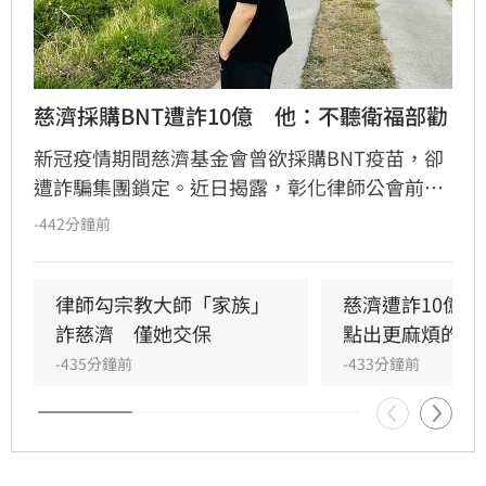
慈濟採購BNT遭詐10億　他：不聽衛福部勸
新冠疫情期間慈濟基金會曾欲採購BNT疫苗，卻
遭詐騙集團鎖定。近日揭露，彰化律師公會前理
事長陳昱瑄與通緝犯李易儒，佯稱有管道協助採
-442分鐘前
購五百萬劑BNT疫苗，藉此詐取高達三千萬美
元、約台幣十點六億元的委任報酬並進行洗錢。
前桃園市議員王浩宇對此直言，當時衛福部已明
律師勾宗教大師「家族」
慈濟遭詐10億
確勸阻，並強調緊急授權疫苗僅售予政府單位，
詐慈濟　僅她交保
點出更麻煩的問
呼籲各界勿信謠言，但慈濟未聽勸告，最終不僅
-435分鐘前
-433分鐘前
資金遭詐騙，疫苗也未能順利購得。此案震驚社
會，也讓當年藍白陣營針對陳時中與政府的疫苗
採購砲轟顯得格外諷刺，再次引發輿論對當年疫
苗採購亂象的熱烈討論。