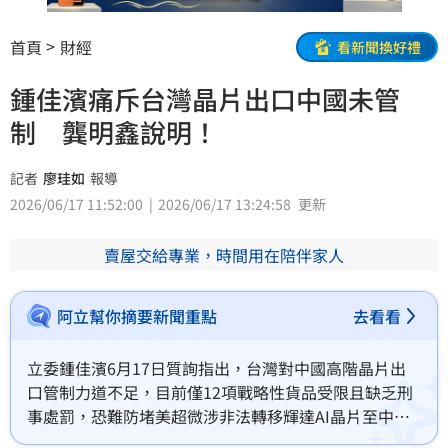
首頁
財經
看新聞換好禮
鍾佳濱痛斥台灣晶片出口中國未管
制 龔明鑫說明！
記者
廖珪如
報導
2026/06/17 11:52:00
2026/06/17 13:24:58
更新
賣屋交給專業，時間用在陪伴家人
阿立幫你摘要新聞重點
去看看
立委鍾佳濱6月17日質詢指出，台灣對中國高階晶片出
口管制力道不足，目前僅12項戰略性貨品受限且缺乏刑
事處罰，恐難防堵美超微涉非法轉移輝達AI晶片至中國
等漏洞。他要求經濟部應與美、日同步，擴大管制範圍