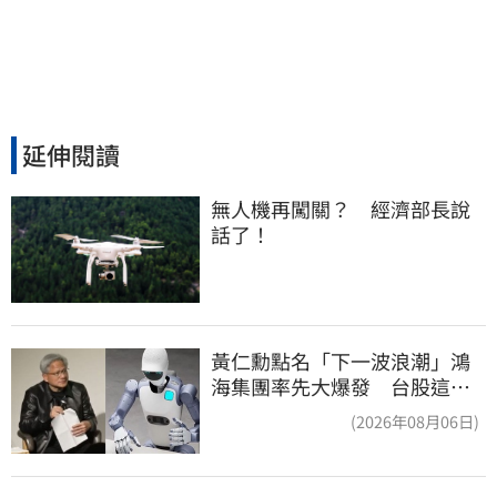
延伸閱讀
無人機再闖關？　經濟部長說
話了！
黃仁勳點名「下一波浪潮」鴻
海集團率先大爆發 台股這族
群全面噴出
(2026年08月06日)