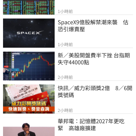
1小時前
SpaceX9億股解禁潮來襲　估
恐引爆賣壓
1小時前
新／美股開盤費半下挫 台指期
失守44000點
2小時前
快訊／威力彩頭獎2億　8／6開
獎號碼
2小時前
華邦電：記憶體2027年更吃
緊　高雄廠擴建