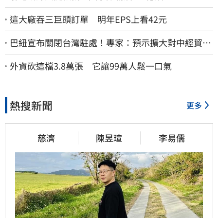
這大廠吞三巨頭訂單 明年EPS上看42元
巴紐宣布關閉台灣駐處！專家：預示擴大對中經貿合
作
外資砍這檔3.8萬張 它讓99萬人鬆一口氣
熱搜新聞
更多
慈濟
陳昱瑄
李易儒