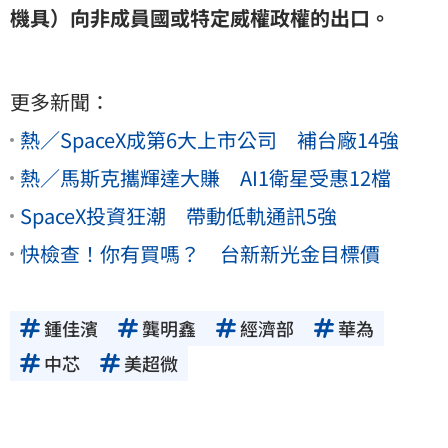
機具）向非成員國或特定威權政權的出口。
更多新聞：
熱／SpaceX成第6大上市公司 補台廠14強
熱／馬斯克攜輝達大賺 AI1衛星受惠12檔
SpaceX投資狂潮 帶動低軌通訊5強
快檢查！你有買嗎？ 台新新光金目標價
鍾佳濱
龔明鑫
經濟部
華為
中芯
美超微