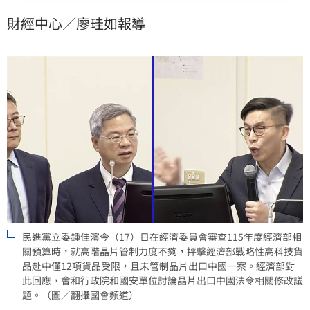
並增設刑責。經濟部長龔明鑫回應，台灣目前依瓦聖納
財經中心／廖珪如報導
協議規範，未來將與行政院及國安單位討論修法，研議
加強晶片輸出管制，並配合國際合作防堵軍商兩用科技
擴散，以維護國家安全與產業競爭力。
民進黨立委鍾佳濱今（17）日在經濟委員會審查115年度經濟部相
關預算時，就高階晶片管制力度不夠，抨擊經濟部戰略性高科技貨
品赴中僅12項貨品受限，且未管制晶片出口中國一案。經濟部對
此回應，會和行政院和國安單位討論晶片出口中國法令相關修改議
題。（圖／翻攝國會頻道）