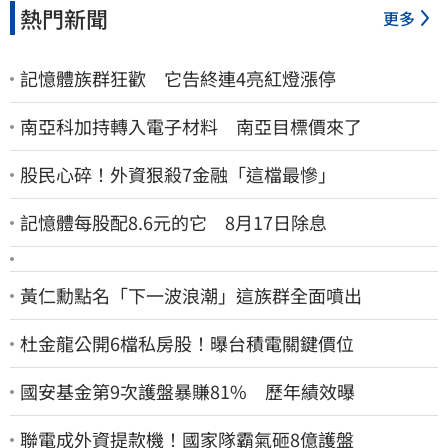
熱門新聞
更多
記憶體族群狂歡 它告終連4亮紅燈漲停
南亞科加持轉入電子材料 南亞目標價來了
股民心碎！外資狠殺7金融「這檔最慘」
記憶體每股配8.6元的它 8月17日除息
黃仁勳點名「下一波浪潮」這族群全面噴出
杜金龍公開6檔私房股！曝台積電關鍵價位
國安基金第9次護盤暴賺81% 歷年績效曝
聯電成外資提款機！國家隊霸氣砸8億護盤