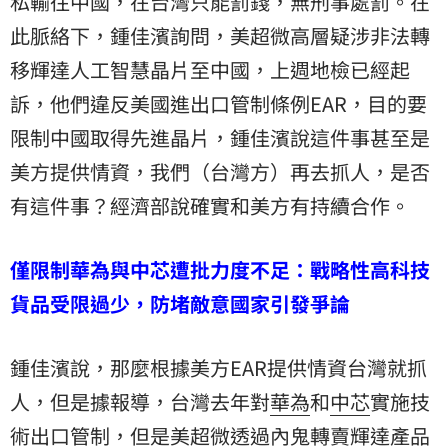
私輸往中國，在台灣只能罰錢，無刑事處罰。在
此脈絡下，鍾佳濱詢問，美超微高層疑涉非法轉
移輝達人工智慧晶片至中國，上週地檢已經起
訴，他們違反美國進出口管制條例EAR，目的要
限制中國取得先進晶片，鍾佳濱說這件事甚至是
美方提供情資，我們（台灣方）再去抓人，是否
有這件事？經濟部說確實和美方有持續合作。
僅限制華為與中芯遭批力度不足：戰略性高科技
貨品受限過少，防堵敵意國家引發爭論
鍾佳濱說，那麼根據美方EAR提供情資台灣就抓
人，但是據報導，台灣去年對
華為
和
中芯
實施技
術出口管制，但是美超微透過內鬼轉賣輝達產品