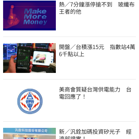
熱／7分鐘漲停搶不到　玻纖布
王者的他
開盤／台積漲15元　指數站4萬
6千點以上
美商會質疑台灣供電能力　台
電回應了！
新／汎銓加碼投資矽光子　經
濟部證實！