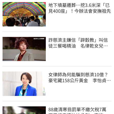
地下墳墓遷葬…挖3.6米深「已
見400座」！今辦法會安撫祖先
詐慈濟主嫌信「辟穀教」叫信
徒三餐喝精油 名律乾女兒卻
吃鮑魚喝紅酒
女律師為何能騙到慈濟10億？
豪宅藏158公斤黃金 李怡貞驚
曝背後身分
88歲清寒翁罰單不繳欠稅7萬