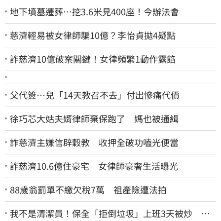
地下墳墓遷葬…挖3.6米見400座！今辦法會
慈濟輕易被女律師騙10億？李怡貞拋4疑點
詐慈濟10億破案關鍵！女律頻繁1動作露餡
父代簽…兒「14天教召不去」付出慘痛代價
徐巧芯大姑夫婿律師棄保跑了 媽也被通緝
詐慈濟主嫌信辟穀教 收押全破功嗑光便當
詐慈濟10.6億住豪宅 女律師豪奢生活曝光
88歲翁罰單不繳欠稅7萬 祖產險遭法拍
我不是清潔員！保全「拒倒垃圾」上班3天被炒 找