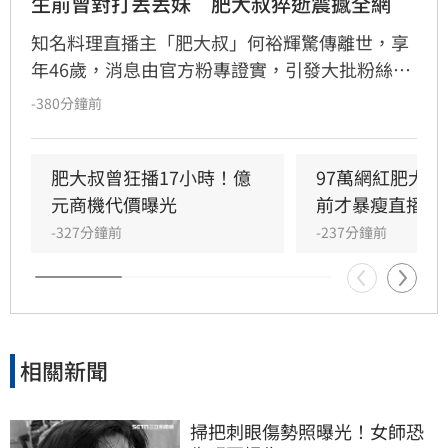
生前曾對打丟丟妹　肥大叔猝逝震撼全網
知名料理直播主「肥大叔」何裕輝驚傳離世，享
年46歲，消息由官方粉專證實，引發大批粉絲哀
悼。何裕輝從替妻子串場起家，憑藉幽默接地氣
-380分鐘前
風格與精湛廚藝，成功開創年收破億的直播傳
奇。他生前大方分享經營三大心法，強調產品品
質、真誠態度及平價策略，以薄利多銷擄獲廣大
肥大叔曾狂播17小時！億
97萬網紅肥大叔
婆媽族群，並曾躋身年度百大網紅。面對直播市
元商機代價曝光
前才暴瘦直播
場競爭，他始終保持良性態度，認為做好產品才
-327分鐘前
-237分鐘前
能站穩腳步。如今這位白手起家的直播天王驟然
殞落，留給粉絲無限追思，其對電商產業的貢獻
與堅持，將成為直播界典範。
相關新聞
掃把刺眼傷勢照曝光！女師恐