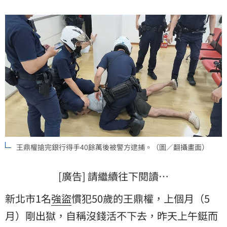
押。
王鼎權搶完銀行得手40餘萬後被警方逮捕。（圖／翻攝畫面）
[廣告] 請繼續往下閱讀…
新北市1名
強盜
慣犯50歲的王鼎權，上個月（5
月）剛出獄，自稱沒錢活不下去，昨天上午鋌而