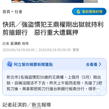
首頁
社會
看新聞換好禮
快訊／強盜慣犯王鼎權剛出獄就持利
剪搶銀行 惡行重大遭羈押
記者
莊淇鈞
報導
2026/06/18 09:00:00
2026/06/18 09:09:59
更新
阿立幫你摘要新聞重點
去看看
新北市1名強盜慣犯50歲的王鼎權，上個月（5月）剛出
獄，自稱沒錢活不下去，昨天上午鋌而走險，先搶了1把
剪刀後，再拿那把剪刀行搶台新銀行板南分行，得手約
40餘萬後，在現場清點贓款，隨即被獲報到場的警方逮
捕，警詢後被依搶奪及強盜未遂移送新北檢，經檢察官
記者莊淇鈞／
新北
報導
複訊後像新北地院法官聲請羈押，昨天深夜法官裁准羈