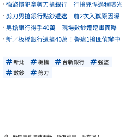
強盜慣犯拿剪刀搶銀行 行搶兇悍過程曝光
剪刀男搶銀行點鈔遭逮 前2次入獄原因曝
男搶銀行得手40萬 現場數鈔遭逮畫面曝
新／板橋銀行遭搶40萬！警逮1搶匪偵辦中
新北
板橋
台新銀行
強盜
數鈔
剪刀
新聞事件即時更新 所有消息一手掌握！