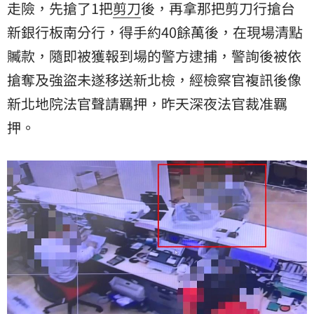
走險，先搶了1把
剪刀
後，再拿那把剪刀行搶
台
新銀行
板南分行，得手約40餘萬後，在現場清點
贓款，隨即被獲報到場的警方逮捕，警詢後被依
搶奪及強盜未遂移送新北檢，經檢察官複訊後像
新北地院法官聲請羈押，昨天深夜法官裁准羈
押。