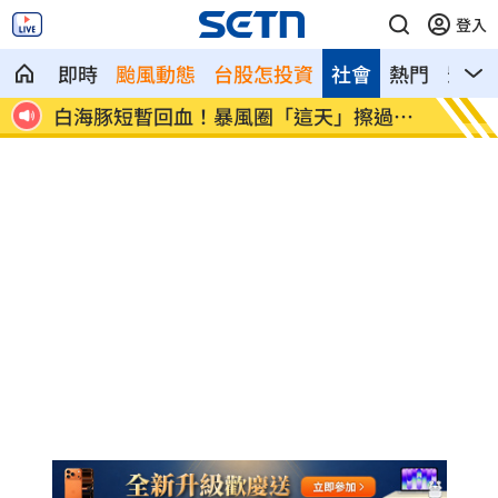
登入
即時
颱風動態
台股怎投資
社會
熱門
影音
現身
白海豚短暫回血！暴風圈「這天」擦過台
肥大叔
灣
播