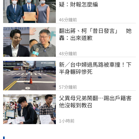
疑：財報怎麼編
46分鐘前
翻出蔣、柯「昔日發言」　她
轟：出來道歉
48分鐘前
新／台中婦過馬路被車撞！下
半身輾碎慘死
57分鐘前
父異母兄弟鬧翻…踢出戶籍害
他沒報到教召
1小時前