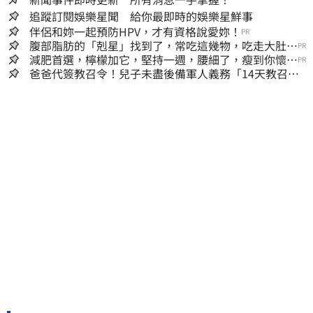
追蹤訂閱娛樂星聞 給你最即時的娛樂星鮮事
伴侶和妳一起預防HPV，才有資格說愛妳！
PR
腹部脂肪的「剋星」找到了，常吃這幾物，吃走大肚
PR
囊，瘦出小蠻腰
減肥首選，檸檬加它，堅持一週，腰細了，瘦到你懷疑
PR
人生
爸爸代簽教召令！兒子未盡後備軍人義務「14天教召不
去」換3個月刑期