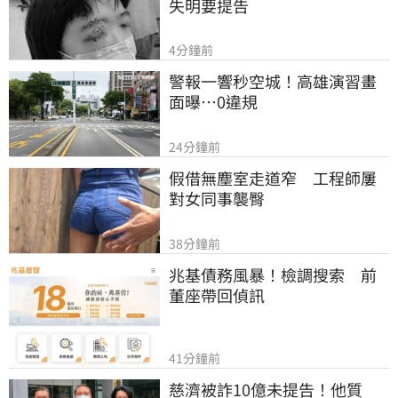
失明要提告
4分鐘前
警報一響秒空城！高雄演習畫
面曝…0違規
24分鐘前
假借無塵室走道窄　工程師屢
對女同事襲臀
38分鐘前
兆基債務風暴！檢調搜索　前
董座帶回偵訊
41分鐘前
慈濟被詐10億未提告！他質