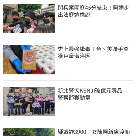
閃兵案開庭45分結束！阿達步
出法庭這樣說
史上最強緝毒！台、美聯手查
獲巨量海洛因
新北警犬KENJI破億元毒品　
警察節獲勳章
疑遭詐3900！女陳屍新店渡船