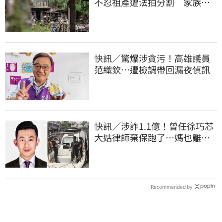
不忍祖產遭法拍分割 家族按
月代繳償債
快訊／驚爆涉貪污！高雄議員
范織欽…遭檢調帶回漏夜偵訊
快訊／涉詐1.1億！曾任徐巧芯
大姑律師棄保跑了…媽也離
境 桃檢發通緝
Recommended by