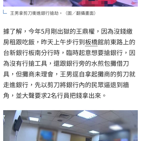
王男拿剪刀衝進銀行搶劫。（圖／翻攝畫面）
據了解，今年5月剛出獄的王鼎權，因為沒錢繳
房租跟吃飯，昨天上午步行到
板橋
館前東路上的
台新銀行板南分行時，臨時起意想要搶銀行，因
為沒有行搶工具，還跟銀行旁的水煎包攤借刀
具，但攤商未理會，王男逕自拿起攤商的剪刀就
走進銀行，先以剪刀將銀行內的民眾逼退到牆
角，並大聲要求2名行員把錢拿出來。