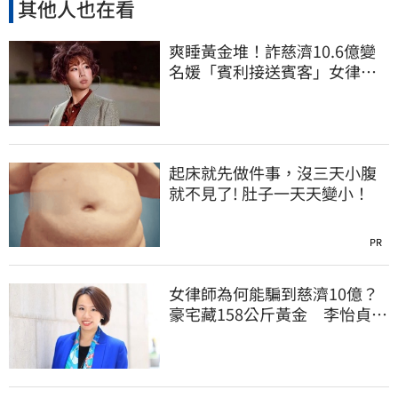
其他人也在看
爽睡黃金堆！詐慈濟10.6億變
名媛「賓利接送賓客」女律師
超奢華生活曝光
起床就先做件事，沒三天小腹
就不見了! 肚子一天天變小！
PR
女律師為何能騙到慈濟10億？
豪宅藏158公斤黃金 李怡貞驚
曝背後身分