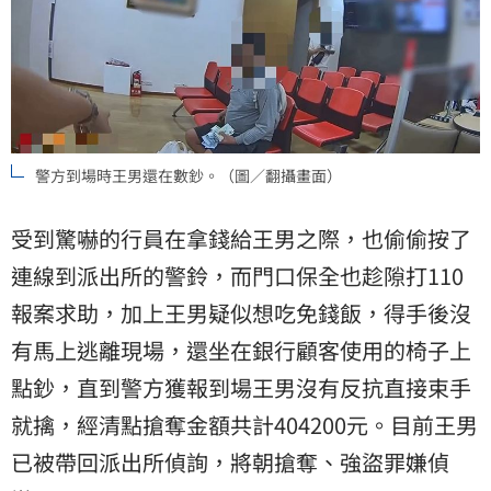
警方到場時王男還在數鈔。（圖／翻攝畫面）
受到驚嚇的行員在拿錢給王男之際，也偷偷按了
連線到派出所的警鈴，而門口保全也趁隙打110
報案求助，加上王男疑似想吃免錢飯，得手後沒
有馬上逃離現場，還坐在銀行顧客使用的椅子上
點鈔，直到警方獲報到場王男沒有反抗直接束手
就擒，經清點搶奪金額共計404200元。目前王男
已被帶回派出所偵詢，將朝搶奪、強盜罪嫌偵