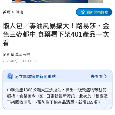
首頁
健康
看新聞換好禮
懶人包／毒油風暴擴大！路易莎、金
色三麥都中 食藥署下架401產品一次
看
記者
簡浩正
報導
2026/07/08 17:11:00
阿立幫你摘要新聞重點
去看看
中聯油脂1300公噸大豆沙拉油，檢出一級致癌物苯駢芘
超標，食藥署今（8）日更新最新資訊，此次於「稽查及
下架回收情形」-預防性下架產品清單，新增169項，總
計401項，其中包含知名餐廳金色三麥、老協珍、路易
莎、卜蜂等。（記者：簡浩正）