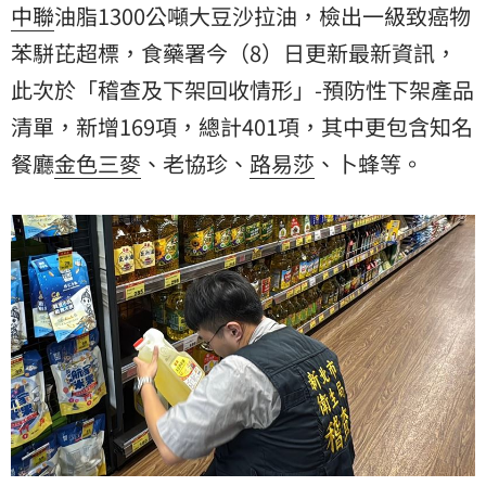
中聯
油脂1300公噸大豆沙拉油，檢出一級致癌物
苯駢芘超標，食藥署今（8）日更新最新資訊，
此次於「稽查及下架回收情形」-預防性下架產品
清單，新增169項，總計401項，其中更包含知名
餐廳
金色三麥
、老協珍、
路易莎
、卜蜂等。