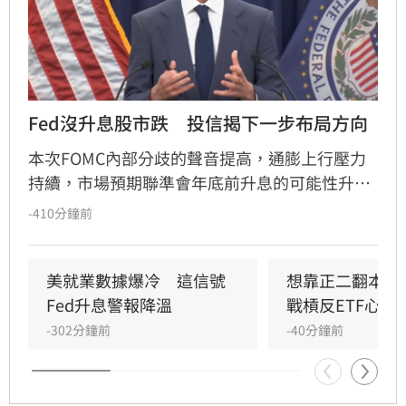
Fed沒升息股市跌　投信揭下一步布局方向
本次FOMC內部分歧的聲音提高，通膨上行壓力
持續，市場預期聯準會年底前升息的可能性升
高，凱基投信認為，升息確實會帶給金融市場波
-410分鐘前
動，但不會顯著影響股市上升的趨勢。美國聯準
會召開FOMC會議，主席華許中性偏鴿派的言論
搭配內部官員態度的分歧，使投資人質疑聯準會
美就業數據爆冷　這信號
想靠正二翻本？
在打壓通膨方面的決心。
Fed升息警報降溫
戰槓反ETF心法
-302分鐘前
-40分鐘前