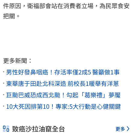
件原因，衛福部會站在消費者立場，為民眾食安
把關。
更多新聞：
男性好發鼻咽癌！存活率僅2成5 醫籲做1事
東華唐于田赴北科深造 前校長1暖舉有洋蔥
巨颱巴威恐成西北颱！勾起「葛樂禮」夢魘
10大死因排第10！專家:5大行動是心健關鍵
致癌沙拉油竄全台
更多