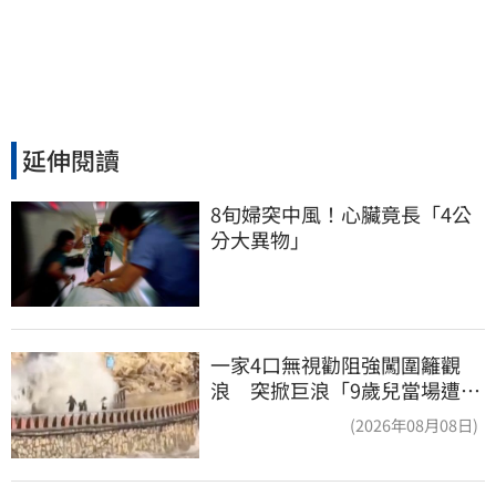
延伸閱讀
8旬婦突中風！心臟竟長「4公
分大異物」
一家4口無視勸阻強闖圍籬觀
浪 突掀巨浪「9歲兒當場遭捲
入海」
(2026年08月08日)