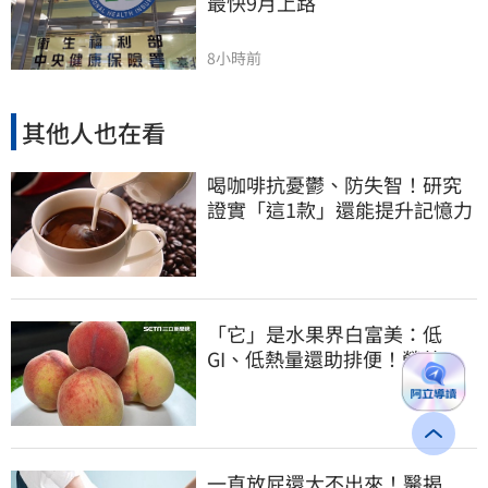
最快9月上路
8小時前
其他人也在看
喝咖啡抗憂鬱、防失智！研究
證實「這1款」還能提升記憶力
「它」是水果界白富美：低
GI、低熱量還助排便！營養師
曝黃金攝取量
一直放屁還大不出來！醫揭