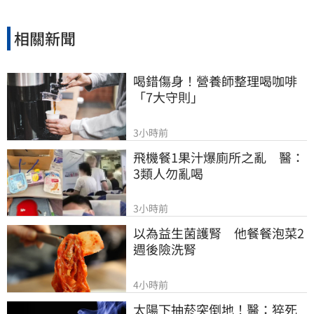
相關新聞
喝錯傷身！營養師整理喝咖啡
「7大守則」
3小時前
飛機餐1果汁爆廁所之亂　醫：
3類人勿亂喝
3小時前
以為益生菌護腎　他餐餐泡菜2
週後險洗腎
4小時前
太陽下抽菸突倒地！醫：猝死