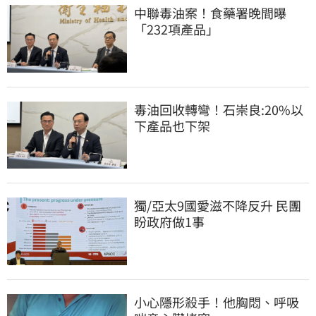
中聯毒油案！食藥署晚間曝
「232項產品」
毒油回收轉彎！石崇良:20%以
下產品也下架
獨/亞太9國愛滋不降反升 民團
盼政府做1事
小心隱形殺手！他胸悶、呼吸