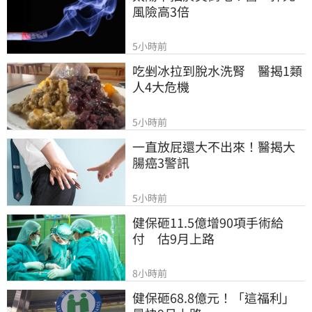
風險高3倍
5小時前
吃剉冰拉到脫水洗腎　醫揭1類
人4大危機
5小時前
一直放屁還大不出來！醫揭大
腸癌3警訊
5小時前
健保砸11.5億增90項手術給
付　估9月上路
8小時前
健保砸68.8億元！「這福利」