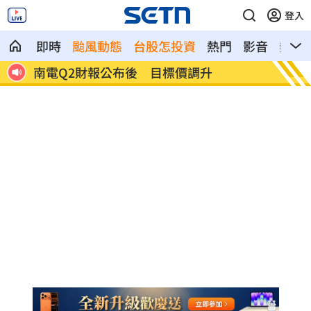
登入
即時
颱風動態
台股怎投資
熱門
影音
熱搜
雨特
南電Q2財報公布後 目標價調升
俄軍空