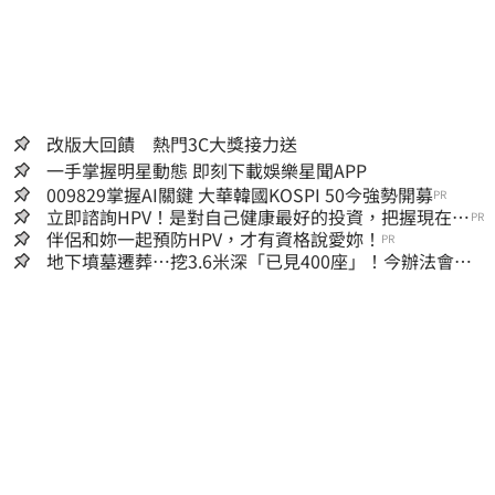
改版大回饋 熱門3C大獎接力送
一手掌握明星動態 即刻下載娛樂星聞APP
009829掌握AI關鍵 大華韓國KOSPI 50今強勢開募
PR
立即諮詢HPV！是對自己健康最好的投資，把握現在不
PR
嫌晚！
伴侶和妳一起預防HPV，才有資格說愛妳！
PR
地下墳墓遷葬…挖3.6米深「已見400座」！今辦法會安
撫祖先