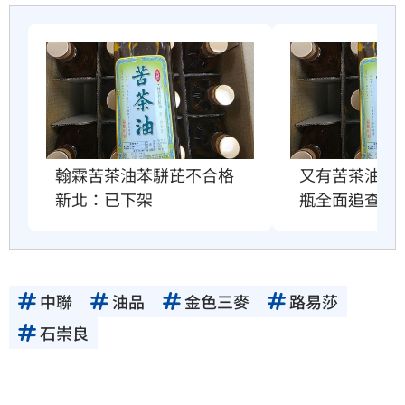
翰霖苦茶油苯駢芘不合格　
又有苦茶油苯駢
新北：已下架
瓶全面追查
中聯
油品
金色三麥
路易莎
石崇良