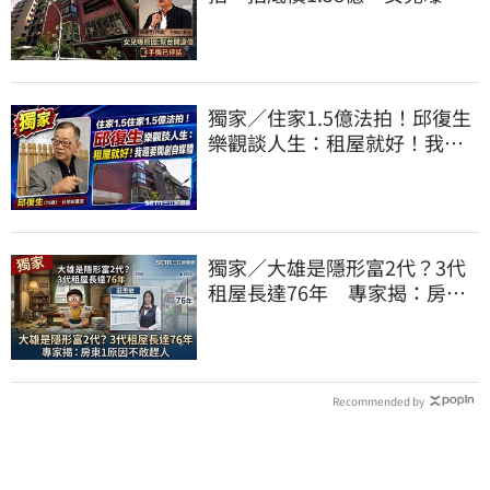
因：幫台開還債
獨家／住家1.5億法拍！邱復生
樂觀談人生：租屋就好！我還
要開創自媒體
獨家／大雄是隱形富2代？3代
租屋長達76年 專家揭：房東1
原因不敢趕人
Recommended by