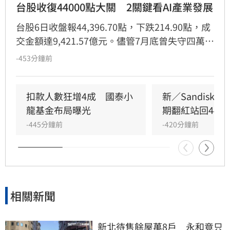
台股收復44000點大關　2關鍵看AI產業發展
台股6日收盤報44,396.70點，下跌214.90點，成
交金額達9,421.57億元。儘管7月底曾失守四萬
點，但在半導體、記憶體及CPO等族群買盤支撐
-453分鐘前
下，近期已強勢反彈逾4,000點並收復44,000點
大關。野村投信分析，市場焦點正由地緣政治風
險轉向企業基本面，加上美股受惠於油價回落與
扣款人數狂增4成　國泰小
新／Sandisk
美債殖利率下滑，市場風險情緒顯著改善。儘管
龍基金布局曝光
期翻紅站回4400
AI變現能力引發市場討論與波動，但雲端服務供
-445分鐘前
-420分鐘前
應商持續推動資本支出，顯示AI基礎建設動能未
減。隨著企業財報表現優於預期且通膨壓力緩
解，科技股後續動能仍值得投資人密切關注。
相關新聞
新北待售餘屋萬8戶　永和竟只