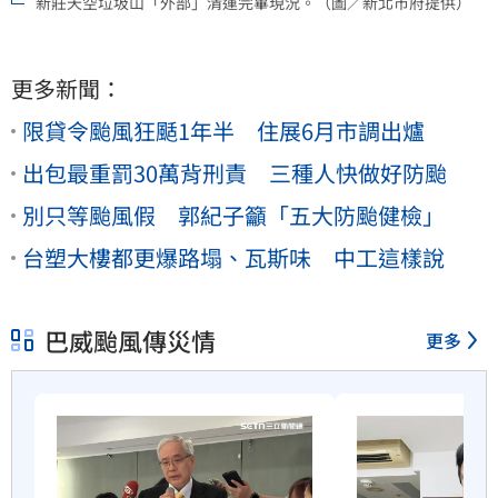
新莊天空垃圾山「外部」清運完畢現況。（圖／新北市府提供）
更多新聞：
限貸令颱風狂颳1年半 住展6月市調出爐
出包最重罰30萬背刑責 三種人快做好防颱
別只等颱風假 郭紀子籲「五大防颱健檢」
台塑大樓都更爆路塌、瓦斯味 中工這樣說
巴威颱風傳災情
更多