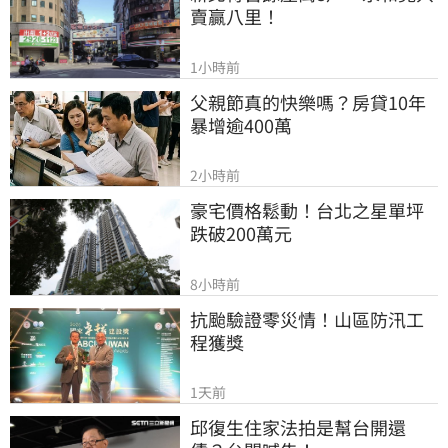
賣贏八里！
1小時前
父親節真的快樂嗎？房貸10年
暴增逾400萬
2小時前
豪宅價格鬆動！台北之星單坪
跌破200萬元
8小時前
抗颱驗證零災情！山區防汛工
程獲獎
1天前
邱復生住家法拍是幫台開還