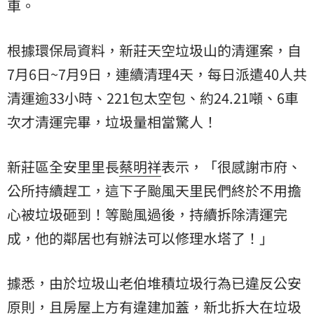
車。
根據環保局資料，新莊天空垃圾山的清運案，自
7月6日~7月9日，連續清理4天，每日派遣40人共
清運逾33小時、221包太空包、約24.21噸、6車
次才清運完畢，垃圾量相當驚人！
新莊區全安里里長
蔡明祥
表示，「很感謝市府、
公所持續趕工，這下子颱風天里民們終於不用擔
心被垃圾砸到！等颱風過後，持續拆除清運完
成，他的鄰居也有辦法可以修理水塔了！」
據悉，由於垃圾山老伯堆積垃圾行為已違反公安
原則，且房屋上方有違建加蓋，新北拆大在垃圾