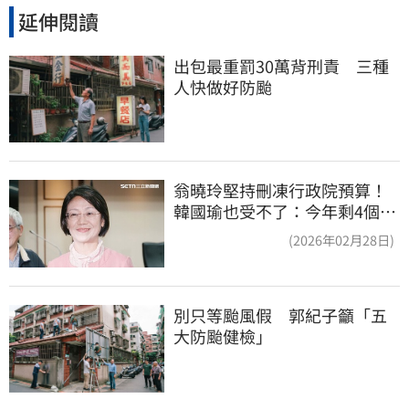
延伸閱讀
出包最重罰30萬背刑責　三種
人快做好防颱
翁曉玲堅持刪凍行政院預算！
韓國瑜也受不了：今年剩4個月
你思考一下
(2026年02月28日)
別只等颱風假　郭紀子籲「五
大防颱健檢」