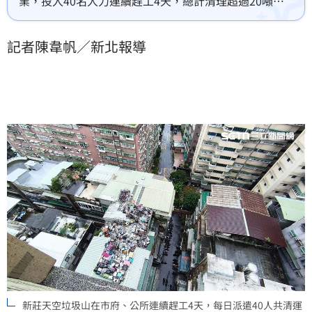
業，投入40名人力連續趕工4天，總計清理超過20噸廢
棄物、200多個太空包。在市府積極調度下，垃圾堆已
降至女兒牆以下，成功排除安全隱患，讓當地里民鬆了
記者陳韋帆／新北報導
一口氣。接下來，市府工務局拆除大隊將進場，全面拆
除該處頂樓違建，並依相關規定向屋主收取清理費用，
落實公安維護，確保周邊住戶居住環境安全，相關清運
作業圓滿落幕。
新莊天空垃圾山在市府、公所連續趕工4天，每日派遣40人共清運