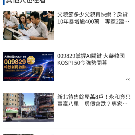
父親節多少父親真快樂？房貸
10年暴增逾400萬 專家2建議
減緩負擔
009829掌握AI關鍵 大華韓國
KOSPI 50今強勢開募
PR
新北待售餘屋萬8戶！永和竟只
賣贏八里 房價會跌？專家：
沒漲就不錯了