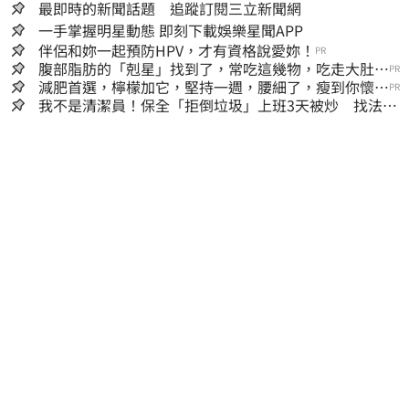
最即時的新聞話題 追蹤訂閱三立新聞網
一手掌握明星動態 即刻下載娛樂星聞APP
伴侶和妳一起預防HPV，才有資格說愛妳！
PR
腹部脂肪的「剋星」找到了，常吃這幾物，吃走大肚
PR
囊，瘦出小蠻腰
減肥首選，檸檬加它，堅持一週，腰細了，瘦到你懷疑
PR
人生
我不是清潔員！保全「拒倒垃圾」上班3天被炒 找法院
討公道結果出爐