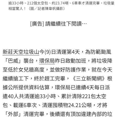
逾33小時、212個太空包、約23.74噸、6車車才清運完畢，垃圾量
相當驚人！（圖／記者陳韋帆攝影）
[廣告] 請繼續往下閱讀…
新莊天空垃圾山
今(9)日清運第4天，為防範颱風
「巴威」襲台，
環保局
昨日啟動加班，將垃圾降
至低於女兒牆高度，並做好防護作業，就在今天
繼續搶工下，終於趕工完畢，《三立新聞網》根
據公所提供資料估算，環保局已連續4天每日派
遣40人共清運逾33小時、累計清除221包太空
包、載運6車次、清運囤積物24.21公噸，才將
「外部」清運完畢，後續還有頂加違建內部的垃