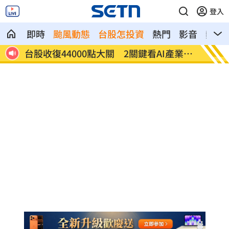
登入
即時
颱風動態
台股怎投資
熱門
影音
熱搜
產業發
他見搶案挺身相救遭圍毆亡！嫌犯最小12
扣款人
歲