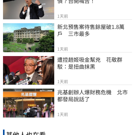
債？台開喊告！
1天前
新北預售案待售餘屋破1.8萬
戶　三市最多
1天前
遭控趙姬吸金幫兇　花敬群
駁：是扭曲抹黑
1天前
兆基創辦人爆財務危機　北市
都發局說話了
1天前
其他人也在看