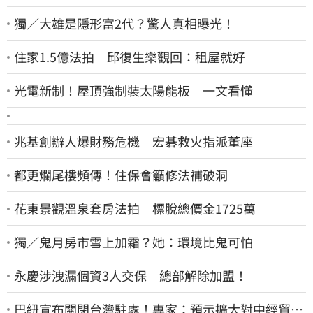
獨／大雄是隱形富2代？驚人真相曝光！
住家1.5億法拍 邱復生樂觀回：租屋就好
光電新制！屋頂強制裝太陽能板 一文看懂
兆基創辦人爆財務危機 宏碁救火指派董座
都更爛尾樓頻傳！住保會籲修法補破洞
花東景觀溫泉套房法拍 標脫總價金1725萬
獨／鬼月房市雪上加霜？她：環境比鬼可怕
永慶涉洩漏個資3人交保 總部解除加盟！
巴紐宣布關閉台灣駐處！專家：預示擴大對中經貿合