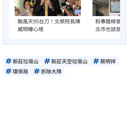
粉專酸綠營颱
颱風天95台刀！北榮院長陳
北市也該放4
威明曝心境
新莊垃圾山
新莊天空垃圾山
蔡明祥
環保局
拆除大隊