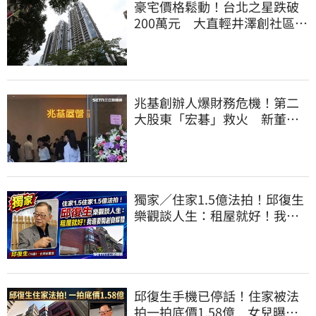
豪宅價格鬆動！台北之星跌破
200萬元 大直輕井澤創社區新
低
兆基創辦人爆財務危機！第二
大股東「宏碁」救火 新董座
李文詳最新聲明
獨家／住家1.5億法拍！邱復生
樂觀談人生：租屋就好！我還
要開創自媒體
邱復生手機已停話！住家被法
拍一拍底價1.58億 女兒曝原