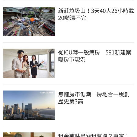
新莊垃圾山！3天40人26小時載
20噸清不完
從ICU轉一般病房　591新建案
曝房市現況
無懼房市低潮　房地合一稅創
歷史第3高
租金補貼是漲租幫兇？專家：