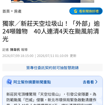
首頁
房產
看新聞換好禮
獨家／新莊天空垃圾山！「外部」逾
24噸雜物 40人連清4天在颱風前清
光
記者
陳韋帆
報導
2026/07/09 18:15:00
2026/07/11 01:10:09
更新
簽專任委託契約就可抽智慧跑錶
阿立幫你摘要新聞重點
去看看
新莊民宅頂樓驚現「天空垃圾山」，引發公安隱憂。為
防範颱風「巴威」侵襲，新北市環保局緊急啟動清運作