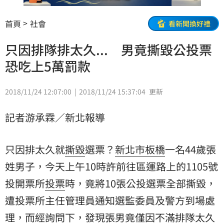
首頁
社會
看新聞換好禮
只因排隊排太久... 男竟撕毀公投票
恐吃上5萬罰款
2018/11/24 12:07:00
2018/11/24 15:37:04
更新
記者游承霖／新北報導
只因排太久就
撕毀
選票？
新北市
板橋
一名44歲張
姓男子，今天上午10時許前往區運路上的1105號
投開票所
投票
時，竟將10張公投選票全部撕毀，
遭投票所主任管理員通知選監委員及警方到場處
理，而經詢問下，發現張男竟僅因不滿排隊太久