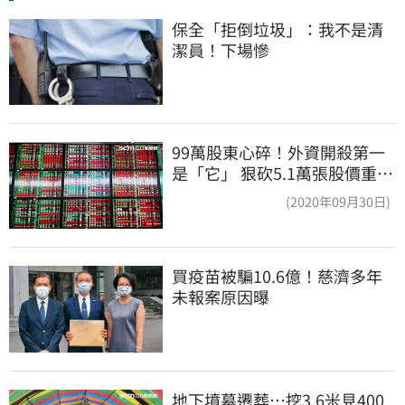
保全「拒倒垃圾」：我不是清
潔員！下場慘
99萬股東心碎！外資開殺第一
是「它」 狠砍5.1萬張股價重挫
近5%
(2020年09月30日)
買疫苗被騙10.6億！慈濟多年
未報案原因曝
地下墳墓遷葬…挖3.6米見400