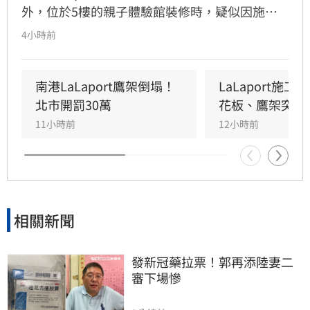
外，位於5樓的親子體驗館裝修時，疑似因施工
未固定妥當，導致鷹架與天花板崩落，現場粉塵
4小時前
瀰漫引發顧客驚慌。一名65歲婦人不幸遭砸傷，
頭部紅腫送醫後意識清楚。受此影響，業者宣布
3樓部分櫃位暫停營業，其餘區域則維持正常運
南港LaLaport鷹架倒塌！
LaLaport施
作，目前相關單位正積極介入調查，以確保商場
北市開罰30萬
花板、鷹架突掉
消費安全。
11小時前
12小時前
相關新聞
發新冠藥拉票！郭再添陸妻二
審下場慘