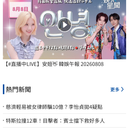
【#直播中LIVE】安妞👋 韓娛午報 20260808
熱門新聞
更多
慈濟輕易被女律師騙10億？李怡貞拋4疑點
特斯拉撞12車！目擊者：賓士擋下救好多人