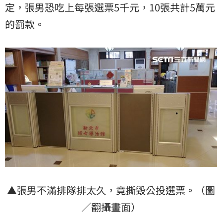
定，張男恐吃上每張選票5千元，10張共計5萬元
的罰款。
▲張男不滿排隊排太久，竟撕毀公投選票。（圖
／翻攝畫面）