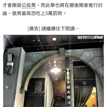
才會撕毀
公投票
，而此舉也將在選後開會進行討
論，張男最高恐吃上5萬罰款。
[廣告] 請繼續往下閱讀…