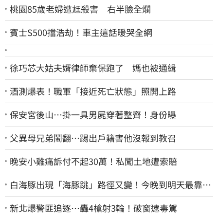
桃園85歲老婦遭尪殺害 右半臉全爛
賓士S500擋浩劫！車主這話暖哭全網
徐巧芯大姑夫婿律師棄保跑了 媽也被通緝
酒測爆表！職軍「接近死亡狀態」照開上路
保安宮後山…掛一具男屍穿著整齊！身份曝
父異母兄弟鬧翻…踢出戶籍害他沒報到教召
晚安小雞痛訴付不起30萬！私闖土地遭索賠
白海豚出現「海豚跳」路徑又變！今晚到明天最靠
近 風雨搖滾區曝光
新北爆警匪追逐…轟4槍射3輪！破窗逮毒駕