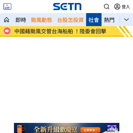
登入
即時
颱風動態
台股怎投資
社會
熱門
影音
前往
中國藉颱風交管台海船舶 ！陸委會回擊
白海豚