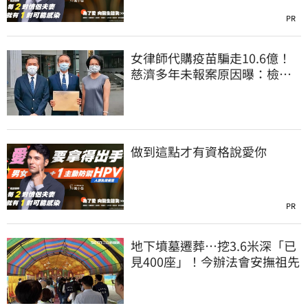
PR
女律師代購疫苗騙走10.6億！
慈濟多年未報案原因曝：檢警
上門才知被騙
做到這點才有資格說愛你
PR
地下墳墓遷葬…挖3.6米深「已
見400座」！今辦法會安撫祖先