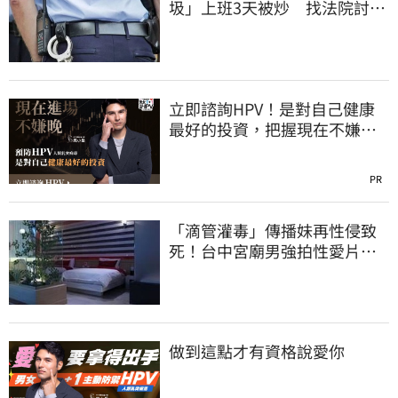
圾」上班3天被炒 找法院討公
道結果出爐
立即諮詢HPV！是對自己健康
最好的投資，把握現在不嫌
晚！
PR
「滴管灌毒」傳播妹再性侵致
死！台中宮廟男強拍性愛片
惡行曝光
做到這點才有資格說愛你