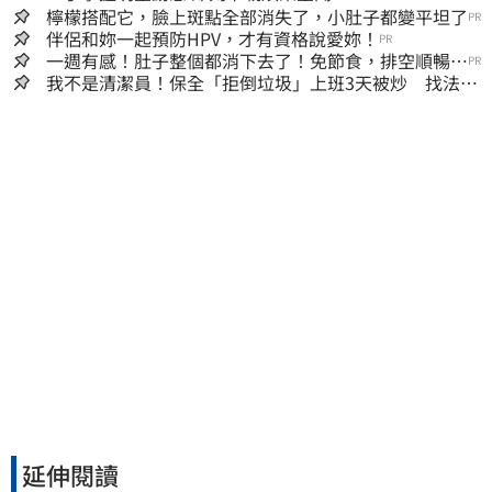
檸檬搭配它，臉上斑點全部消失了，小肚子都變平坦了
PR
伴侶和妳一起預防HPV，才有資格說愛妳！
PR
一週有感！肚子整個都消下去了！免節食，排空順暢就
PR
夠
我不是清潔員！保全「拒倒垃圾」上班3天被炒 找法院
討公道結果出爐
延伸閱讀