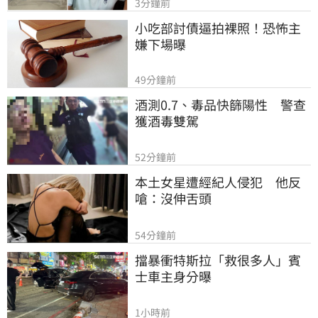
3分鐘前
小吃部討債逼拍裸照！恐怖主
嫌下場曝
49分鐘前
酒測0.7、毒品快篩陽性　警查
獲酒毒雙駕
52分鐘前
本土女星遭經紀人侵犯　他反
嗆：沒伸舌頭
54分鐘前
擋暴衝特斯拉「救很多人」賓
士車主身分曝
1小時前