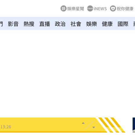
娛樂星聞
iNEWS
祝你健康
門
影音
熱搜
直播
政治
社會
娛樂
健康
國際
停
13:29
金堆
13:28
紅
13:27
金
13:26
」！
13:26
13:26