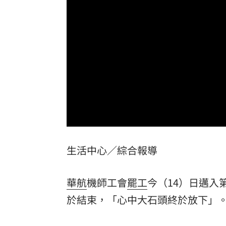
公視預算遭刪凍10.2億 卓榮泰說話了
1
想買Kia先看這篇！8月祭超狂優惠
13:00
四貸同堂玩槓桿！銀行點名2大查核死角
前兄弟打教莎菈炸裂 還是WPBL首支滿
台灣彩券開獎直播中
20:31
LIVE三立+24小時直播
15:27
生活中心／綜合報導
三立iNEWS新聞台線上直播
18:00
市場到酒場料理！可果美蕃茄醬創無限
華航
機師工會
罷工
今（14）日邁入
父親節送會拉筋的按摩椅 爸爸「筋歡喜
於結束，「心中大石頭終於放下」
油品食安事件引關注 挑選保健食品要注