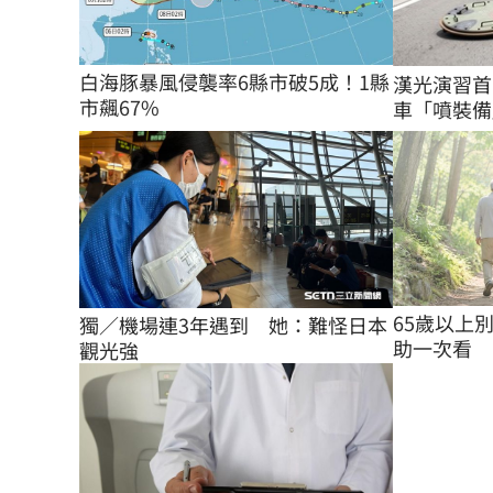
白海豚暴風侵襲率6縣市破5成！1縣
漢光演習首
市飆67%
車「噴裝備
65歲以上
獨／機場連3年遇到　她：難怪日本
助一次看
觀光強