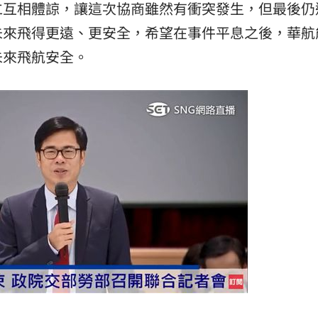
仁互相體諒，讓這次協商雖然有衝突發生，但最後仍
:00
未來飛得更遠、更安全，希望在事件平息之後，華航
未來飛航安全。
11:00