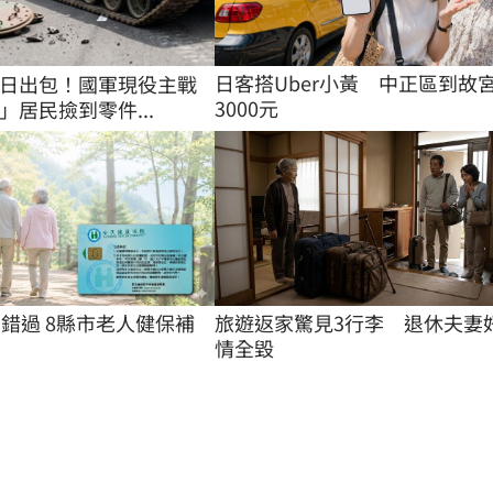
日客搭Uber小黃　中正區到故
日出包！國軍現役主戰
3000元
」居民撿到零件...
別錯過 8縣市老人健保補
旅遊返家驚見3行李　退休夫妻
情全毀