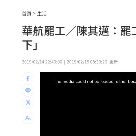
淡出16年拒復出拍戲 姜厚任轟中國劇
首頁
生活
淡江大橋今晚8時起封橋 封閉範圍一次
華航罷工／陳其邁：罷
林庭謙正式加盟台新戰神 簽下複數年
下」
漢光42／後備動員！同心36號召集令發
盧秀燕甩鍋扯台南 黃偉哲「2問題」打
2019/02/14 22:40:00
2019/02/15 08:30:26
更新
水中熱舞翻轉爆意外 李雅英當場失控
This
is
a
The media could not be loaded, either beca
modal
Mina輕生後扯出西村力發言風波 粉絲
window.
北市教育局稱廚餘給弱勢！吳思瑤轟：
1鄉鎮發錢了！符資格每人爽領5000元現
沈伯洋招募「巡洋監兵」 目標千名監