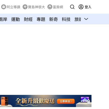
阿立導讀
寶島神很大
富房網
登入
兩岸
運動
財經
專題
新奇
科技
旅遊
汽車
寵物