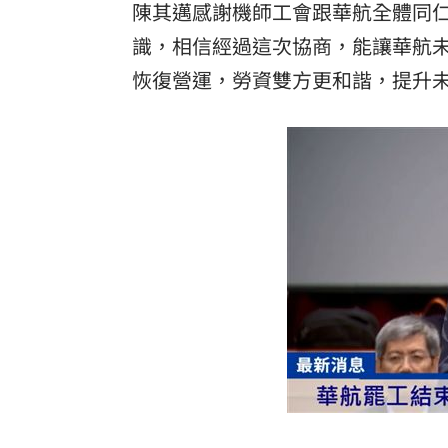
陳其邁感謝機師工會跟華航全體同
罕病博士彭士齊 輪椅上的生命覺醒！
11
識，相信經過這次協商，能讓華航
恢復營運，勞資雙方更和諧，提升
酷澎「爸氣父親節」國際官方品牌齊聚