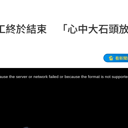
組
13:26
看
13:24
工終於結束 「心中大石頭
約
13:21
布了
13:21
臉
13:16
看新聞
變臉
13:16
use the server or network failed or because the format is not supporte
護航
13:14
歧視
13:09
金
13:08
票員
13:05