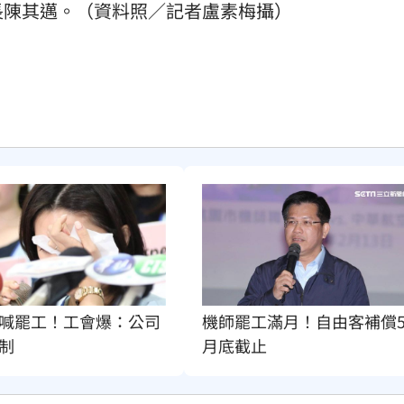
長陳其邁。（資料照／記者盧素梅攝）
喊罷工！工會爆：公司
機師罷工滿月！自由客補償
制
月底截止