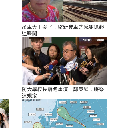
吊車大王哭了！望新豐車站感謝憶起
這瞬間
防大學校長落跑重演　鄭英耀：將祭
這規定