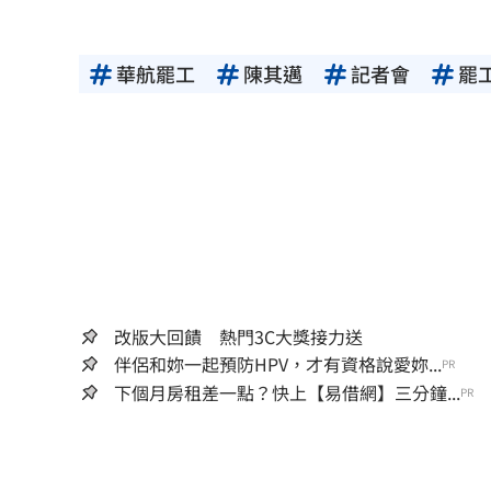
華航罷工
陳其邁
記者會
罷
改版大回饋 熱門3C大獎接力送
伴侶和妳一起預防HPV，才有資格說愛妳...
PR
下個月房租差一點？快上【易借網】三分鐘...
PR