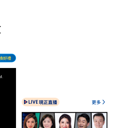
放
換好禮
d.
現正直播
更多