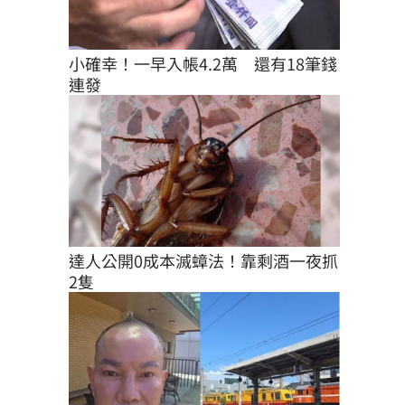
小確幸！一早入帳4.2萬　還有18筆錢
連發
達人公開0成本滅蟑法！靠剩酒一夜抓
2隻