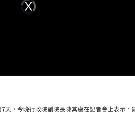
Video
Player
3:01
is
loading.
12:55
貫砲
12:54
可能
12:00
第7天，今晚行政院副院長
陳其邁
在
記者會
上表示，
」
18:00
。
意
13:00