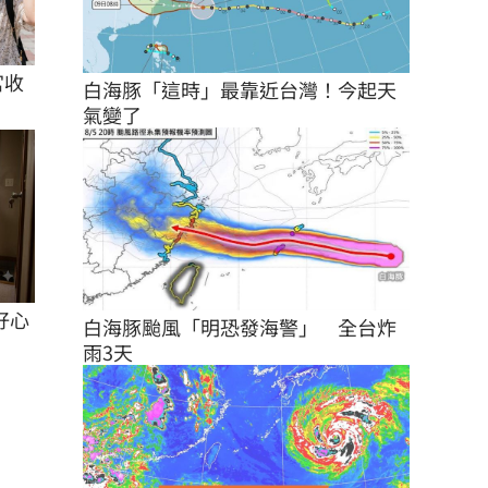
宮收
白海豚「這時」最靠近台灣！今起天
氣變了
好心
白海豚颱風「明恐發海警」　全台炸
雨3天