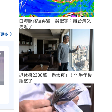
白海豚路徑再變　吳聖宇：離台灣又
更近了
更多
退休擁2300萬「過太爽」！他半年後
絕望了
5