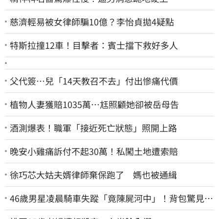
慈濟輕易被女律師騙10億？李怡貞拋4疑點
特斯拉撞12車！目擊者：賓士擋下救好多人
父代簽…兒「14天教召不去」付出慘痛代價
植物人妻獲賠1035萬…尪照顧她卻被岳母告
酒測爆表！職軍「接近死亡狀態」照開上路
晚安小雞痛訴付不起30萬！私闖土地遭索賠
徐巧芯大姑夫婿律師棄保跑了 媽也被通緝
46歲男星凌晨騎車失蹤「竟陳屍河中」！背包驚見
20kg水泥塊 死因成謎