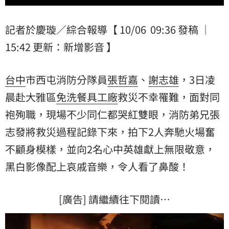
記者於慶璇／綜合報導【 10/06 09:36 發稿 ｜
15:42 更新：新增影音 】
台中
市西屯消防分隊員
張哲嘉
、
謝志雄
，3日凌
晨赴大雅區
免洗餐具
工廠
救災不幸罹難，面對同
袍殉職，現場不少同仁都哭紅雙眼，消防弟兄張
志發將救災過程記錄下來，拍下2人奔馳火場奮
不顧身模樣，並向2名心中英雄獻上無限敬意，
黑白影像配上哀戚音樂，令人看了鼻酸！
[廣告] 請繼續往下閱讀…