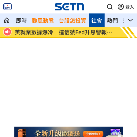
登入
即時
颱風動態
台股怎投資
社會
熱門
影音
命衛
美就業數據爆冷 這信號Fed升息警報降
梅西父
溫
壇