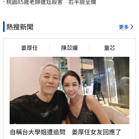
桃園85歲老婦遭尪殺害 右半臉全爛
熱搜新聞
更多
姜厚任
陳苡孋
童芯
自稱台大學姐遭追問　姜厚任女友回應了