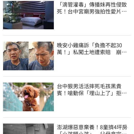
「滴管灌毒」傳播妹再性侵致
死！台中宮廟男強拍性愛片
惡行曝光
晚安小雞痛訴「負擔不起30
萬！」私闖土地遭索賠 崩
潰：不接受漫天要價
台中狠男活活摔死毛孩黑貴
賓！嗆動保「埋山上了」拒交
屍體 下場曝光
澎湖爆惡意棄養！8童擠4坪房
「小孩顧小孩」 父母拿完補