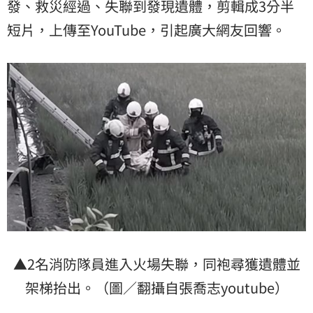
發、救災經過、失聯到發現遺體，剪輯成3分半
短片，上傳至YouTube，引起廣大網友回響。
▲2名消防隊員進入火場失聯，同袍尋獲遺體並
架梯抬出。（圖／翻攝自張喬志youtube）