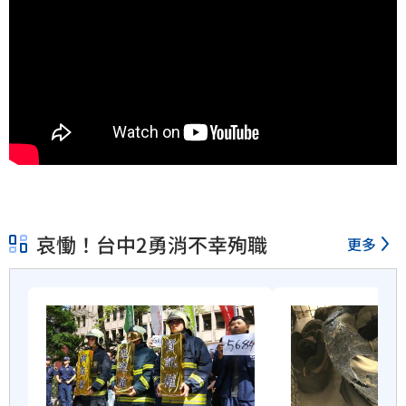
哀慟！台中2勇消不幸殉職
更多