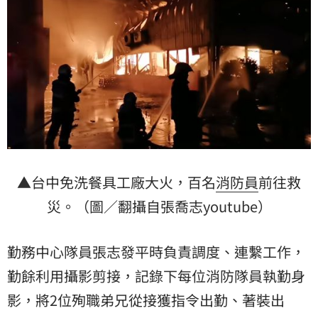
▲台中免洗餐具工廠大火，百名
消防員
前往救
災。（圖／翻攝自張喬志youtube）
勤務中心隊員張志發平時負責調度、連繫工作，
勤餘利用攝影剪接，記錄下每位消防隊員執勤身
影，將2位殉職弟兄從接獲指令出勤、著裝出