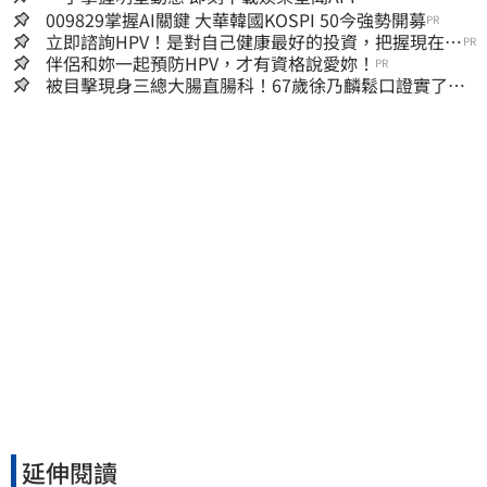
009829掌握AI關鍵 大華韓國KOSPI 50今強勢開募
PR
立即諮詢HPV！是對自己健康最好的投資，把握現在不
PR
嫌晚！
伴侶和妳一起預防HPV，才有資格說愛妳！
PR
被目擊現身三總大腸直腸科！67歲徐乃麟鬆口證實了
真實體況曝光
延伸閱讀