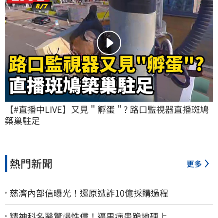
【#直播中LIVE】又見＂孵蛋＂? 路口監視器直播斑鳩
築巢駐足
熱門新聞
更多
慈濟內部信曝光！還原遭詐10億採購過程
精神科名醫驚爆性侵！逼男病患跪地硬上