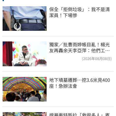
保全「拒倒垃圾」：我不是清
潔員！下場慘
獨家／批曹雨婷帳目亂！楊光
友再轟余天李亞萍：他們工會
跟演藝圈沒關
(2026年08月08日)
地下墳墓遷葬…挖3.6米見400
座！急辦法會
擋暴衝特斯拉「救很多人」賓