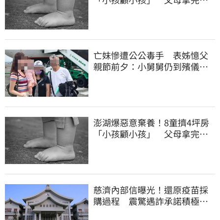
助落跑
亡妹慘遭公公毒手 表姊憶父
親節前夕：小舅舅仍到殯儀館
陪她說話
澎湖爆惡意棄養！8童擠4坪房
「小孩顧小孩」 父母拿完補
助落跑
慈濟內部信曝光！還原疫苗採
購過程 震驚遇詐承諾積極追
回善款