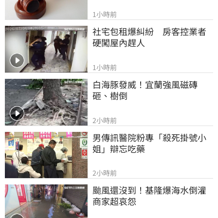
1小時前
社宅包租爆糾紛　房客控業者
硬闖屋內趕人
1小時前
白海豚發威！宜蘭強風磁磚
砸、樹倒
2小時前
男傳訊醫院粉專「殺死掛號小
姐」辯忘吃藥
2小時前
颱風還沒到！基隆爆海水倒灌 
商家超哀怨