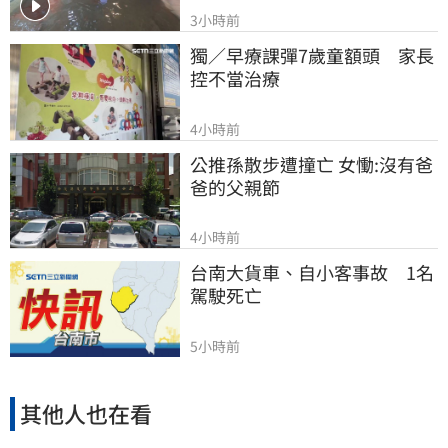
3小時前
獨／早療課彈7歲童額頭　家長
控不當治療
4小時前
公推孫散步遭撞亡 女慟:沒有爸
爸的父親節
4小時前
台南大貨車、自小客事故　1名
駕駛死亡
5小時前
其他人也在看