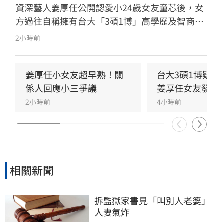
資深藝人姜厚任公開認愛小24歲女友童芯後，女
方過往自稱擁有台大「3碩1博」高學歷及智商
146等背景引發外界高度質疑。童芯日前於社群
2小時前
發布千字長文，以「台大學姐」自居暢談邏輯與
真相，試圖回應爭議，卻未提供具體學歷證明文
件，導致話題持續發酵，網友針對其學歷真實性
姜厚任小女友超早熟！關
台大3碩1博疑
仍存有諸多疑問。面對女友身陷輿論風波，姜厚
係人回應小三爭議
姜厚任女友發聲
任展現力挺態度，笑稱兩人的戀情已像偵探片，
2小時前
4小時前
強調對女友背景知情且不擔憂。林宜君
相關新聞
拆監獄家書見「叫別人老婆」
人妻氣炸