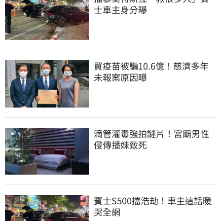
士車主身分曝
買疫苗被騙10.6億！慈濟多年
未報案原因曝
滴管灌毒強拍謎片！宮廟男性
侵傳播妹致死
賓士S500擋浩劫！車主這話暖
哭全網