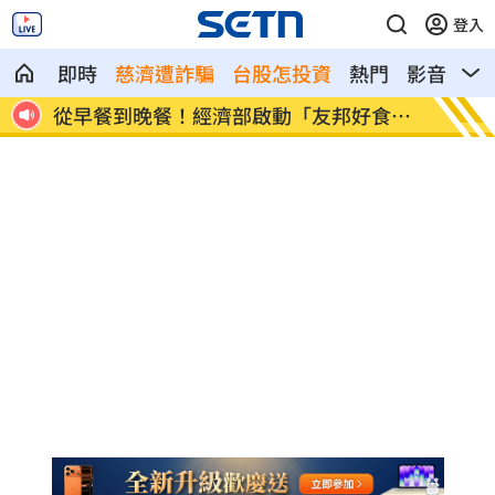
登入
即時
慈濟遭詐騙
台股怎投資
熱門
影音
熱
新作
從早餐到晚餐！經濟部啟動「友邦好食
鄭麗文
力」