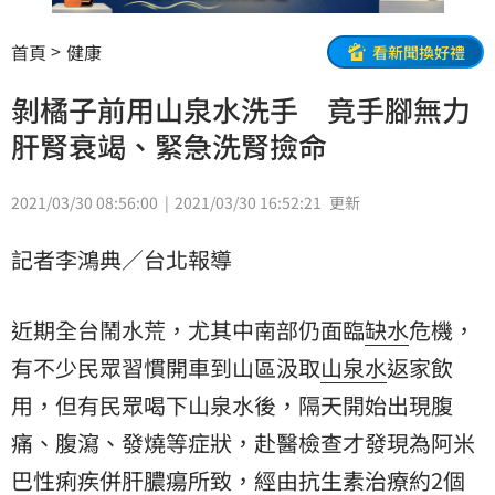
首頁
健康
看新聞換好禮
剝橘子前用山泉水洗手 竟手腳無力
肝腎衰竭、緊急洗腎撿命
2021/03/30 08:56:00
2021/03/30 16:52:21
更新
記者李鴻典／台北報導
近期全台鬧水荒，尤其中南部仍面臨
缺水
危機，
有不少民眾習慣開車到山區汲取
山泉水
返家飲
用，但有民眾喝下山泉水後，隔天開始出現腹
痛、腹瀉、發燒等症狀，赴醫檢查才發現為阿米
巴性痢疾併肝膿瘍所致，經由抗生素治療約2個