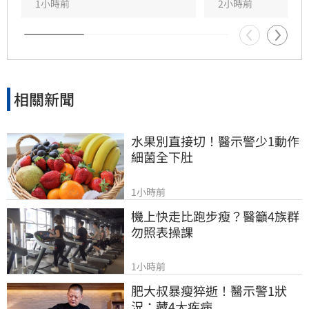
持強勁成長，這些設備供應商的營收與市場價值
1小時前
2小時前
有望持續攀升。專家提醒，投資市場瞬息萬變，
相關建議僅供參考，投資人應審慎評估潛在風險
並自行承擔決策結果。
相關新聞
水果別直接切！醫示警少1動作
細菌全下肚
1小時前
機上快走比跑步瘦？醫籲4族群
勿照表操課
1小時前
肥大叔暴瘦猝逝！醫示警1狀
況：藏4大疾病