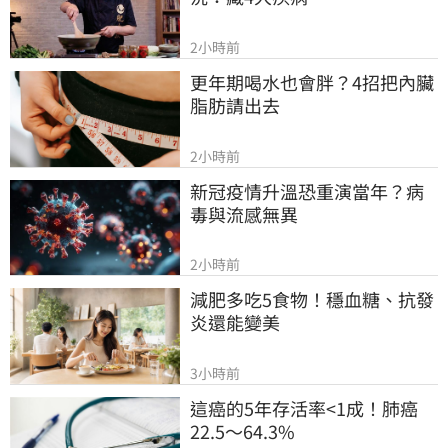
2小時前
更年期喝水也會胖？4招把內臟
脂肪請出去
2小時前
新冠疫情升溫恐重演當年？病
毒與流感無異
2小時前
減肥多吃5食物！穩血糖、抗發
炎還能變美
3小時前
這癌的5年存活率<1成！肺癌
22.5～64.3%　