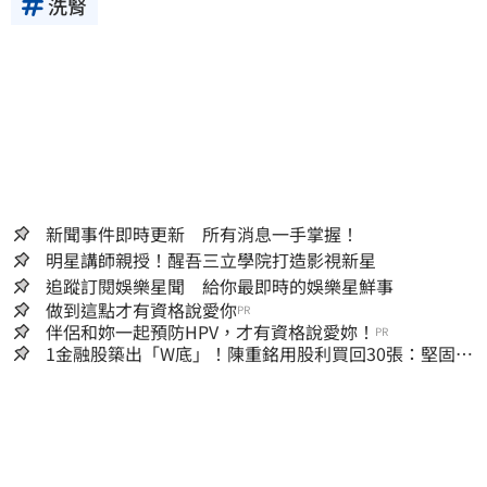
洗腎
新聞事件即時更新 所有消息一手掌握！
明星講師親授！醒吾三立學院打造影視新星
追蹤訂閱娛樂星聞 給你最即時的娛樂星鮮事
做到這點才有資格說愛你
PR
伴侶和妳一起預防HPV，才有資格說愛妳！
PR
1金融股築出「W底」！陳重銘用股利買回30張：堅固穩
定的搖錢樹