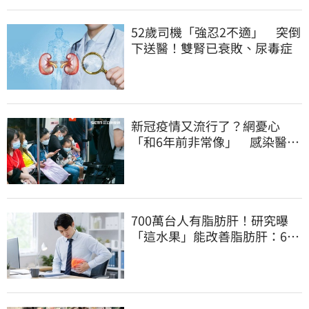
52歲司機「強忍2不適」 突倒
下送醫！雙腎已衰敗、尿毒症
新冠疫情又流行了？網憂心
「和6年前非常像」 感染醫搖
頭：差多了
700萬台人有脂肪肝！研究曝
「這水果」能改善脂肪肝：6週
就見效