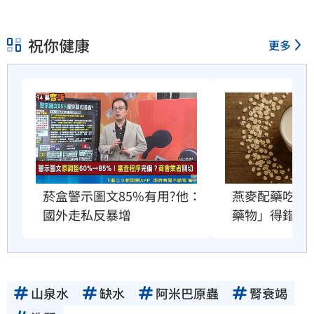
祝你健康
更多
菸盒警示圖文85%有用?他：
燕麥配藥吃？
國外走私反暴增
藥物」得錯開
山泉水
缺水
阿米巴原蟲
腎衰竭