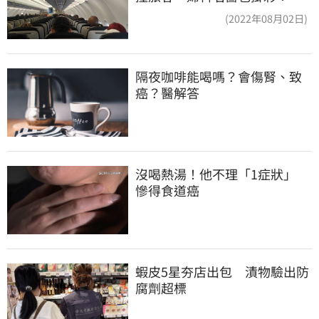
機卡半小時
(2022年08月02日)
隔夜咖啡能喝嗎？會傷腎、致
癌？醫解答
沒喝熱湯！他不理「1症狀」　
慘得食道癌
蝦皮5星夯店出包　漬物驗出防
腐劑超標