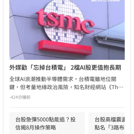
外媒勸「忘掉台積電」 2檔AI股更值抱長期
全球AI浪潮推動半導體需求，台積電雖地位關
鍵，但考量地緣政治風險，知名財經網站《The 
Motley Fool》建議投資人可轉向關注具支撐力的
-424分鐘前
半導體設備商。其中，掌握極紫外光微影技術的
艾斯摩爾（ASML）及專注晶片製程關鍵工序的
應用材料（Applied Materials）被列為值得長期
台股急彈5000點能追？投
台股高檔震盪怎
持有的潛力標的。隨著AI產業預計在2030年前保
信揭8月操作策略
點名「3路布局