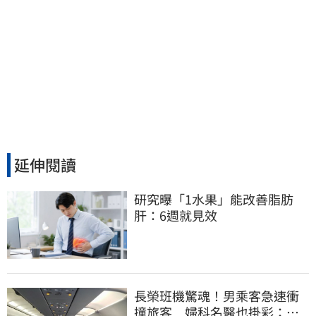
延伸閱讀
研究曝「1水果」能改善脂肪
肝：6週就見效
長榮班機驚魂！男乘客急速衝
撞旅客 婦科名醫也掛彩：全