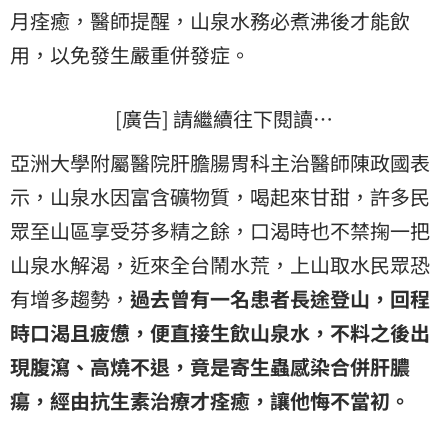
月痊癒，醫師提醒，山泉水務必煮沸後才能飲
用，以免發生嚴重併發症。
[廣告] 請繼續往下閱讀…
亞洲大學附屬醫院肝膽腸胃科主治醫師陳政國表
示，山泉水因富含礦物質，喝起來甘甜，許多民
眾至山區享受芬多精之餘，口渴時也不禁掬一把
山泉水解渴，近來全台鬧水荒，上山取水民眾恐
有增多趨勢，
過去曾有一名患者長途登山，回程
時口渴且疲憊，便直接生飲山泉水，不料之後出
現腹瀉、高燒不退，竟是寄生蟲感染合併肝膿
瘍，經由抗生素治療才痊癒，讓他悔不當初。