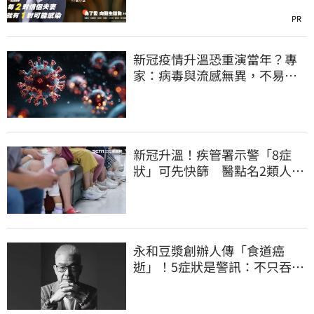
PR
新冠疫情升溫恐重演當年？專
家：病毒與流感無異，不易癱
瘓醫療
新冠升溫！疾管署示警「8症
狀」可先快篩 醫點名2類人重
症高風險
永和豆漿創辦人傳「食道癌
逝」！5症狀是警訊：不只吞嚥
困難