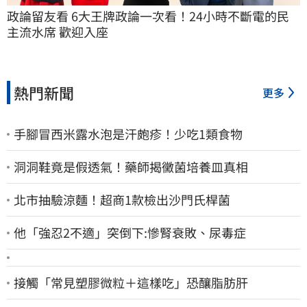
政論留友看 6大王牌政論一次看！24小時不斷電的民
主流水席 歡迎入座
熱門新聞
更多
手腳冒西米露水泡是汗皰疹！少吃1類食物
洞洞鞋竟是假透氣！藥師揭黴菌培養皿真相
北市抽驗涼麵！超商1款檢出沙門氏桿菌
他「強忍2不適」突倒下:慘腎衰敗、尿毒症
接觸「常見塑膠微粒＋這樣吃」恐釀脂肪肝