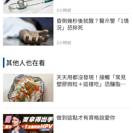
3小時前
昏倒幾秒後就醒？醫示警「1情
況」恐猝死
3小時前
其他人也在看
天天用都沒發現！接觸「常見
塑膠微粒＋這樣吃」恐釀脂肪
肝
做到這點才有資格說愛你