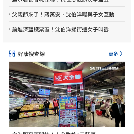
父親節來了！蔣萬安、沈伯洋曝與子女互動
前進深藍鐵票區！沈伯洋掃街遇女子叫囂
好康搜查線
更多