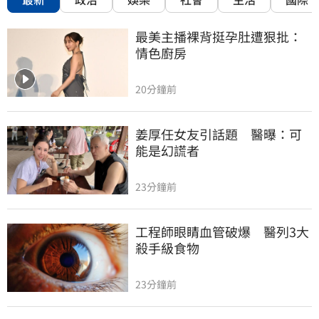
最美主播裸背挺孕肚遭狠批：
情色廚房
20分鐘前
姜厚任女友引話題　醫曝：可
能是幻謊者
23分鐘前
工程師眼睛血管破爆　醫列3大
殺手級食物
23分鐘前