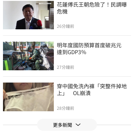
花蓮傅氏王朝危險了！民調曝
危機
26分鐘前
明年度國防預算首度破兆元　
達到GDP3％
27分鐘前
穿中國免洗內褲「突整件掉地
上」　OL崩潰
28分鐘前
更多新聞
白海豚持續逼近　公路局預警
封閉2路段