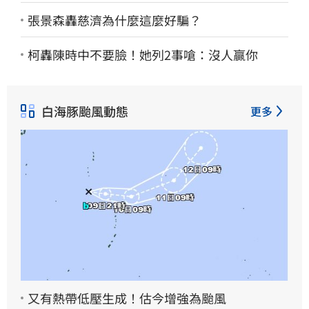
張景森轟慈濟為什麼這麼好騙？
柯轟陳時中不要臉！她列2事嗆：沒人贏你
白海豚颱風動態
更多
又有熱帶低壓生成！估今增強為颱風