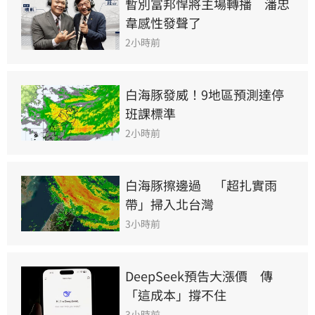
暫別富邦悍將主場轉播　潘忠
韋感性發聲了
2小時前
白海豚發威！9地區預測達停
班課標準
2小時前
白海豚擦邊過　「超扎實雨
帶」掃入北台灣
3小時前
DeepSeek預告大漲價　傳
「這成本」撐不住
3小時前