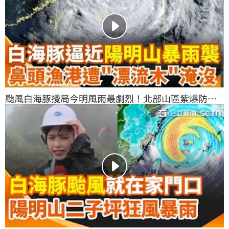
颱風白海豚攪局今明風雨最劇烈！北部山區紫爆防豪
雨 鼻頭漁港慘被淹沒｜三立新聞網 SETN.com