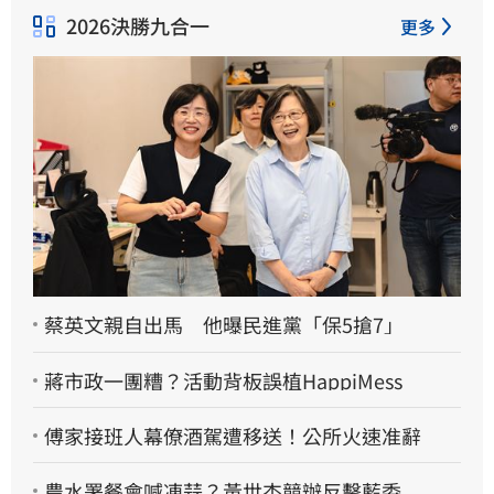
2026決勝九合一
更多
蔡英文親自出馬 他曝民進黨「保5搶7」
蔣市政一團糟？活動背板誤植HappiMess
傅家接班人幕僚酒駕遭移送！公所火速准辭
農水署餐會喊凍蒜？黃世杰競辦反擊藍委