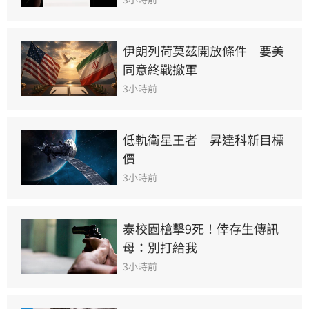
伊朗列荷莫茲開放條件　要美
同意終戰撤軍
3小時前
低軌衛星王者　昇達科新目標
價
3小時前
泰校園槍擊9死！倖存生傳訊
母：別打給我
3小時前