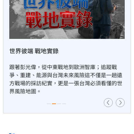
這些縣市豪、大雨下到晚上　3
地方大豪雨
52分鐘前
世界彼端 戰地實錄
12歲愛犬離世！敖犬曝頭七神
奇現象
跟著彭光偉，從中東戰地到歐洲智庫；追蹤戰
53分鐘前
爭、重建、能源與台灣未來風險這不僅是一趟遠
方戰場的採訪紀實，更是一張台灣必須看懂的世
界風險地圖。
公鹿後字母哥時代　希洛返鄉
面臨最大壓力
56分鐘前