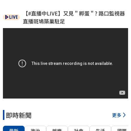
【#直播中LIVE】又見＂孵蛋＂? 路口監視器
直播斑鳩築巢駐足
即時新聞
更多
最新
政治
娛樂
社會
生活
國際