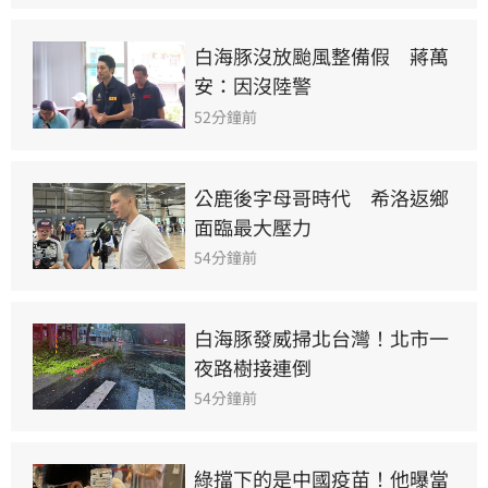
白海豚沒放颱風整備假　蔣萬
安：因沒陸警
52分鐘前
公鹿後字母哥時代　希洛返鄉
面臨最大壓力
54分鐘前
白海豚發威掃北台灣！北市一
夜路樹接連倒
54分鐘前
綠擋下的是中國疫苗！他曝當