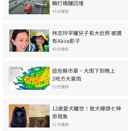
輛打橫釀回堵
44分鐘前
林志玲罕曬兒子長大近照 被讚
有Akira影子
49分鐘前
這些縣市豪、大雨下到晚上　
3地方大豪雨
50分鐘前
12歲愛犬離世！敖犬曝頭七神
奇現象
51分鐘前