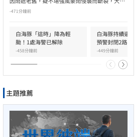
因雨遮老舊，疑不堪強風豪雨侵襲而斷裂，大量
42分鐘前
磚石與殘骸掉落街頭，所幸未釀人員傷亡。蘆洲
-471分鐘前
警方獲報後緊急拉起封鎖線並實施交管，後續將
白海豚發威 這處恐海水倒灌 小
由屋主及相關單位處理。氣象粉專指出，白海豚
心閃電雷擊
影響於今日上午最劇，氣象署針對北台灣及中部
白海豚「這時」降為輕
白海豚持續逼近
山區發布豪雨特報，提醒民眾留意強風及劇烈降
颱！1處海警已解除
預警封閉2路段
45分鐘前
雨，務必檢查家中老舊設施，預防墜落危險，並
-458分鐘前
-449分鐘前
注意午後天氣變化，盡量避免前往山區活動以確
遭挖昔罵陳時中　黃智賢戰網
保安全。
友：你靠我活
46分鐘前
主題推薦
林志玲罕曬兒子長大近照 被讚
有Akira影子
51分鐘前