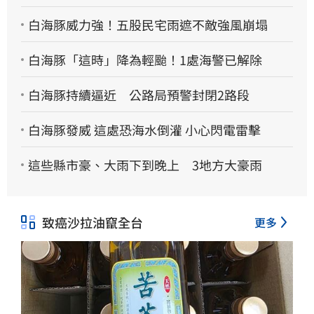
白海豚威力強！五股民宅雨遮不敵強風崩塌
白海豚「這時」降為輕颱！1處海警已解除
白海豚持續逼近 公路局預警封閉2路段
白海豚發威 這處恐海水倒灌 小心閃電雷擊
這些縣市豪、大雨下到晚上 3地方大豪雨
致癌沙拉油竄全台
更多