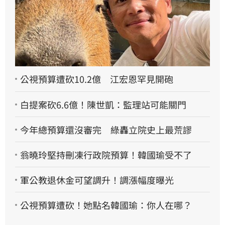
公視預算遭砍10.2億 江宏恩罕見開砲
白提案砍6.6億！陳世凱：監理站可能關門
今年總預算還沒審完 綠轟立院史上最荒謬
翁曉玲堅持刪凍行政院預算！韓國瑜受不了
軍公教退休金可望調升！調漲幅度曝光
公視預算遭砍！她點名韓國瑜：你人在哪？