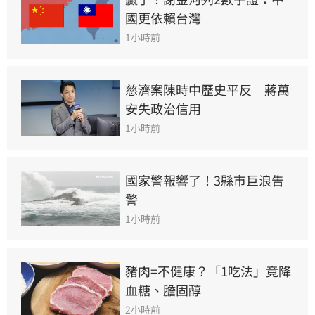
國更依賴台灣
1小時前
慈濟案陳時中歷史平反　蔣萬
安失政治信用
1小時前
國家警報響了！3縣市巨浪告
警
1小時前
豬肉=不健康？「1吃法」竟降
血糖、膽固醇
2小時前