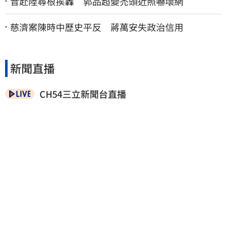
昔赴陸尋根挨轟 郭品超變禿頭近照嚇壞網
慈濟案陳時中歷史平反 蔣萬安失政治信用
新聞直播
CH54三立新聞台直播