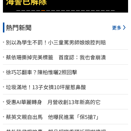
海警已解除
熱門新聞
更多
別以為學生不罰！小三童罵男師娘娘腔判賠
蔡依珊撕掉完美標籤 首度認：我也會崩潰
徐巧芯翻車？陳柏惟曬2照回擊
垃圾滿地！13子女擠10坪屋惹鼻酸
受惠AI華麗轉身 月營收創13年新高的它
蔡英文親自出馬 他曝民進黨「保5搶7」