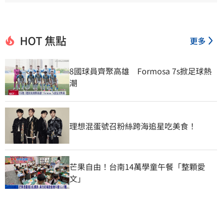
HOT 焦點
更多
8國球員齊聚高雄　Formosa 7s掀足球熱
潮
理想混蛋號召粉絲跨海追星吃美食！
芒果自由！台南14萬學童午餐「整顆愛
文」