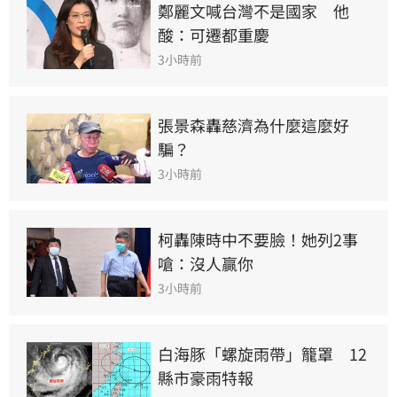
鄭麗文喊台灣不是國家　他
酸：可遷都重慶
3小時前
張景森轟慈濟為什麼這麼好
騙？
3小時前
柯轟陳時中不要臉！她列2事
嗆：沒人贏你
3小時前
白海豚「螺旋雨帶」籠罩　12
縣市豪雨特報