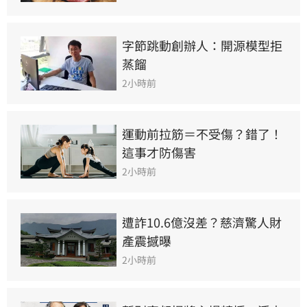
字節跳動創辦人：開源模型拒
蒸餾
2小時前
運動前拉筋＝不受傷？錯了！
這事才防傷害
2小時前
遭詐10.6億沒差？慈濟驚人財
產震撼曝
2小時前