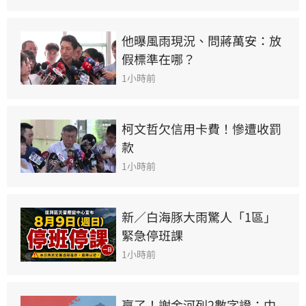
他曝風雨現況、問蔣萬安：放
假標準在哪？
1小時前
柯文哲欠信用卡費！慘遭收罰
款
1小時前
新／白海豚大雨驚人「1區」
緊急停班課
1小時前
贏了！謝金河列2數字證：中