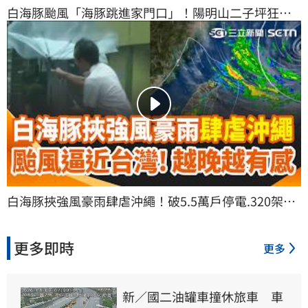
白海豚颱風「海豚跳進家門口」！陽明山二子坪狂風
暴雨 能見度低遊客防颱提早下山 外圍環流甩雨！西南
風週一接力 南台灣雨勢增｜三立新聞網 SETN.com
白海豚挾強風豪雨肆虐沖繩！破5.5萬戶停電.320架航
班停飛 颱風逼近家門口「越晚越有感」！估雨彈從北
轟到南｜三立新聞網 SETN.com
更多即時
更多
新／國二油罐車撞休旅車　車