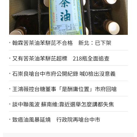
翰霖苦茶油苯駢芘不合格 新北：已下架
又有苦茶油苯駢芘超標 218瓶全面追查
石崇良嗆台中市府公開紀錄 喊0檢出沒意義
王鴻薇控台糖董事「是酬庸位置」市府回嗆
談中聯風波 蘇南維:靠近選舉怎麼講都失焦
致癌油風暴延燒 行政院再嗆台中市