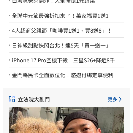
白海豚豪雨開炸！大全聯搶1元蔬菜
全聯中元節最強折扣來了！萬家福買1送1
4大超商父親節「咖啡買1送1、買8送8」！
日神級甜點快閃台北！連5天「買一送一」
iPhone 17 Pro空機下殺 三星S26+降近8千
金門縣民卡全面數位化！悠遊付綁定享便利
立法院大亂鬥
更多