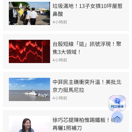
垃圾滿地！13子女擠10坪屋惹
鼻酸
4小時前
台股短線「這」訊號浮現！聚
焦3大領域！
4小時前
中菲民主礁衝突升溫！美批北
京力挺馬尼拉
4小時前
徐巧芯提陳柏惟踢鐵板！律師
再曬1照補刀