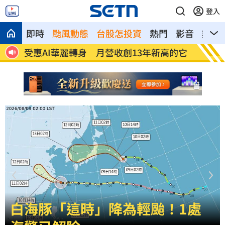
登入
即時
颱風動態
台股怎投資
熱門
影音
熱搜
者
受惠AI華麗轉身 月營收創13年新高的它
工程師
白海豚「這時」降為輕颱！1處