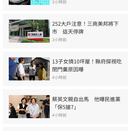
3小時前
252大戶注意！三商美邦將下
市　這天停牌
3小時前
13子女擠10坪屋！縣府探視吃
閉門羹原因曝
4小時前
蔡英文親自出馬　他曝民進黨
「保5搶7」
4小時前