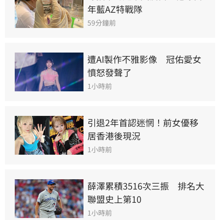
年藍AZ特戰隊
59分鐘前
遭AI製作不雅影像　冠佑愛女
憤怒發聲了
1小時前
引退2年首認迷惘！前女優移
居香港後現況
1小時前
薛澤累積3516次三振　排名大
聯盟史上第10
1小時前