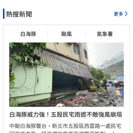
熱搜新聞
更多
30分鐘前
台中里長注意！檢察長籲「赴
白海豚
颱風
氣象署
中旅遊小心」
31分鐘前
「我是台灣人」胸章產地中
國　Cheap酸爆
41分鐘前
白海豚威力強！五股民宅雨遮不敵強風崩塌
紅襪反攻夢碎　無緣隊史單季
兩度10連勝
中颱白海豚襲台，新北市五股區西雲路一處民宅