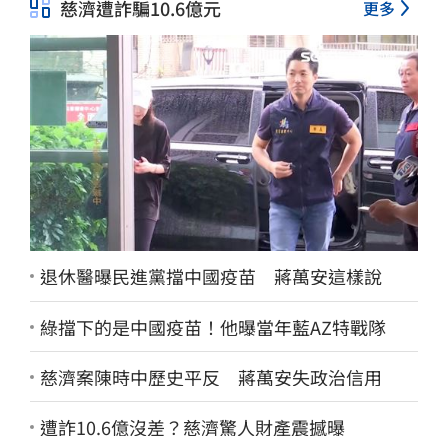
慈濟遭詐騙10.6億元
更多
退休醫曝民進黨擋中國疫苗 蔣萬安這樣說
綠擋下的是中國疫苗！他曝當年藍AZ特戰隊
慈濟案陳時中歷史平反 蔣萬安失政治信用
遭詐10.6億沒差？慈濟驚人財產震撼曝