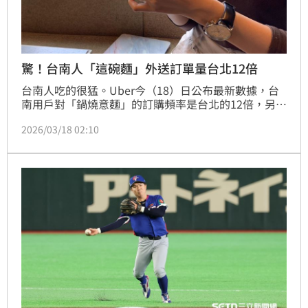
驚！台南人「這碗麵」外送訂單量台北12倍
台南人吃的很猛。Uber今（18）日公布最新數據，台
南用戶對「鍋燒意麵」的訂購頻率是台北的12倍，另外
一年還喝掉720萬杯手搖飲，兩項數據都在平台中相當
2026/03/18 02:10
突出。