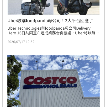
Uber收購foodpanda母公司！2大平台回應了
Uber Technologies與foodpanda母公司Delivery 
Hero 16日共同宣布達成業務合併協議，Uber將以每股
41.50歐元現金進行收購，對該公司完全稀釋後的股權
2026/07/17 10:52
估值約130億歐元（約新台幣4800億元、約148億美
元）；對此，台灣Uber給出回應。(賴俊佑)