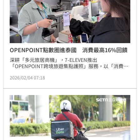
OPENPOINT點數圈進泰國 消費最高16%回饋
深耕「多元旅居商機」，7-ELEVEN推出
「OPENPOINT跨境旅遊集點護照」服務，以「消費享
優惠」、「購物即累點」策略架構跨境會員服務平台，
2026/02/04 07:18
除日本、菲律賓已有合作據點使用，自即日起再開通泰
國ALL member會員卡綁定，uniopen會員到泰國超過
15,000家7-ELEVEN消費都能累點，不用手動轉點數，
系統次月就會自動轉換成OPENPOINT，再搭配中國信
託 uniopen聯名卡消費最高