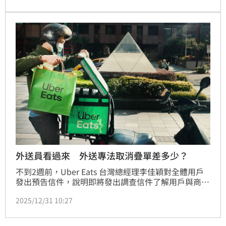
讓消費者多付20元成本；如今Uber Eats表示，最終版
本可能對外送員、合作商家、消費者產生連帶影響，會
持續與各界溝通、foodpanda也表示將展開溝通，因
應可能的產業變動及市場衝擊。
外送員看過來 外送專法取消疊單差多少？
不到2週前，Uber Eats 台灣總經理李佳穎對全體用戶
發出預告信件，說明即將發出調查信件了解用戶與商戶
想法，昨（30）日下午，Uber Eats就火速發布新聞稿
2025/12/31 10:27
揭露調查結果，同時製作出「懶人包」讓各界了解
Uber Eats視角下的《外送專法》可能狀況。