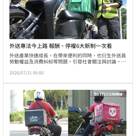
外送專法今上路 報酬、停權6大新制一次看
外送產業快速成長，在帶來便利的同時，也衍生外送員
勞動權益及消費糾紛等問題，引發社會關注與討論。為
強化外送員保障與平台管理，《外送員權益保障及外送
2026/07/21 06:00
平臺管理法》（外送專法）於今（21）日正式施行，究
竟新制有哪些改變，《三立新聞網》帶讀者一次了解。