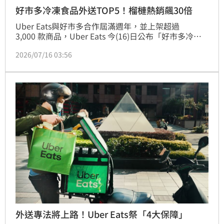
好市多冷凍食品外送TOP5！榴槤熱銷飆30倍
Uber Eats與好市多合作屆滿週年，並上架超過
3,000 款商品，Uber Eats 今(16)日公布「好市多冷凍
食品外送TOP5」以及過去一年來的洞察報告，及日起
2026/07/16 03:56
推出週年慶三大優惠，最高可折 500 元；另外，德
商 foodpanda公布「全台冰品熱銷 Top 5」，並攜手
千間熱門商家推出「爽爽送」75 折等多波限時優惠。
(賴俊佑)
外送專法將上路！Uber Eats祭「4大保障」