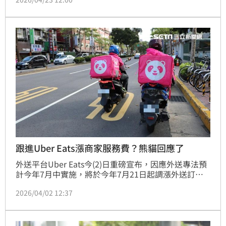
審查此案，但筆者以為，在審查之前，有一個更根本的
問題必須先被回答：Grab 真的是一個獨立的新買家
嗎？
跟進Uber Eats漲商家服務費？熊貓回應了
外送平台Uber Eats今(2)日重磅宣布，因應外送專法預
計今年7月中實施，將於今年7月21日起調漲外送訂單
服務費，foodpanda是否跟進？foodpanda表示「內
2026/04/02 12:37
部尚在審慎評估中」。（賴俊佑）