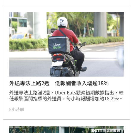
外送專法上路2週 低報酬者收入增逾18%
外送專法上路滿2週，Uber Eats觀察初期數據指出，較
低報酬區間指標的外送員，每小時報酬增加約18.2%；
同一期間，活躍外送員增加約14%，在更多外送員上線
5小時前
的情況下，每名外送員平均完成的訂單量減少約
11.1%。