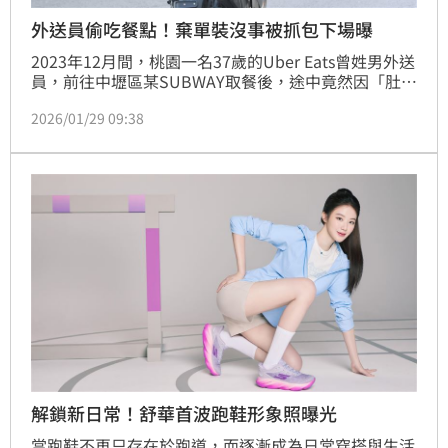
外送員偷吃餐點！棄單裝沒事被抓包下場曝
2023年12月間，桃園一名37歲的Uber Eats曾姓男外送
員，前往中壢區某SUBWAY取餐後，途中竟然因「肚子
餓」，將客人的餐點吃光光，之後還按下「棄單」，然
2026/01/29 09:38
而有其他外送員欲接單，前往餐廳後赫然發現，餐點早
已被曾男取走，店家立即報警處理。案經桃園地院審
理，依業務侵占罪判處3月徒刑，可易科罰金9萬元。
解鎖新日常！舒華首波跑鞋形象照曝光
當跑鞋不再只存在於跑道，而逐漸成為日常穿搭與生活