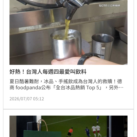
的經濟支柱、人人口中的孝子，這一張訂單恐怕是一場
悲劇的開始」。
好熱！台灣人每週四最愛叫飲料
夏日酷暑難耐，冰品、手搖飲成為台灣人的救贖！德
商 foodpanda公布「全台冰品熱銷 Top 5」，另外
foodpanda 攜手千間熱門商家推出「爽爽送」75 折等
2026/07/07 05:12
多波限時優惠；另外，Uber eats輸入優惠碼「手搖
王」享指定商家優惠。（賴俊佑）