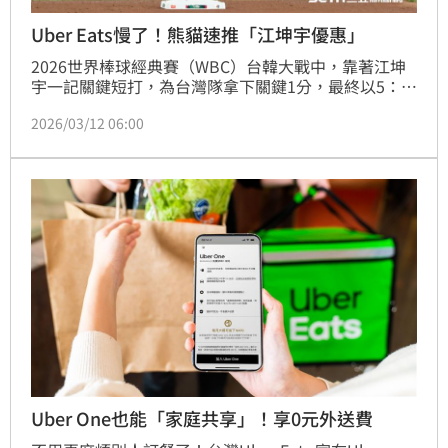
Uber Eats慢了！熊貓速推「江坤宇優惠」
2026世界棒球經典賽（WBC）台韓大戰中，靠著江坤
宇一記關鍵短打，為台灣隊拿下關鍵1分，最終以5：4
擊敗韓國；這顆被認為「成功率僅約1%」的高球，被
2026/03/12 06:00
江坤宇精準觸擊，就有網友敲碗用「都點得到」宣傳的
Uber Eats快找江坤宇代言，不過江坤宇去年就擔任
foodpanda品牌好友，foodpanda更趁勢推出「江坤
宇優惠」，Uber Eats短時間內可能點不到江坤宇。
Uber One也能「家庭共享」！享0元外送費