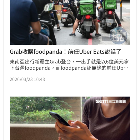
Grab收購foodpanda！前任Uber Eats說話了
東南亞出行新霸主Grab登台，一出手就是以6億美元拿
下台灣foodpanda，而foodpanda那無緣的前任Uber 
Eats，卻偏偏又是Grab的大股東，關係又競又合。今
2026/03/23 10:48
（23）日晚間，Uber Eats也發聲表示氣度，主要還是
強調自己會持續深耕台灣。