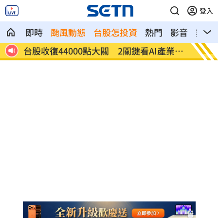
登入
即時
颱風動態
台股怎投資
熱門
影音
熱搜
產業發
他見搶案挺身相救遭圍毆亡！嫌犯最小12
扣款人
歲