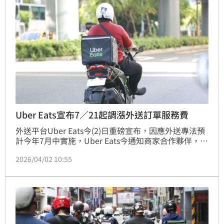
Uber Eats宣布7／21起調漲外送訂單服務費
外送平台Uber Eats今(2)日重磅宣布，因應外送專法預
計今年7月中實施，Uber Eats今通知商家合作夥伴，將
於今年7月21日起調漲外送訂單服務費，美食商家調漲
2026/04/02 10:55
2.5個百分點，生鮮雜貨商家調漲3個百分點，同時設置
「35% 服務費率上限」機制，希望在反映平台營運成
本與兼顧商家長期經營壓力之間取得平衡。（賴俊佑）