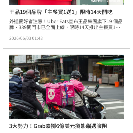
王品19個品牌「主餐買1送1」限時14天開吃
外送愛好者注意！Uber Eats宣布王品集團旗下19 個品
牌、339間門市已全面上線，限時14天推出主餐買1送1
優惠，同時預告Uber Eats和王品集團瘋美食會員今年8
2026/06/03 01:48
月將串聯，可享專屬優惠；另外，foodpanda今年端
午節攜手超過 10家生鮮雜貨品牌通路，集結多款人氣
名店粽，祭出優惠碼「生鮮一擊棒」，指定用戶滿額最
高享 79 折優惠。（賴俊佑）
3大勢力！Grab豪擲6億美元攬熊貓遇險阻