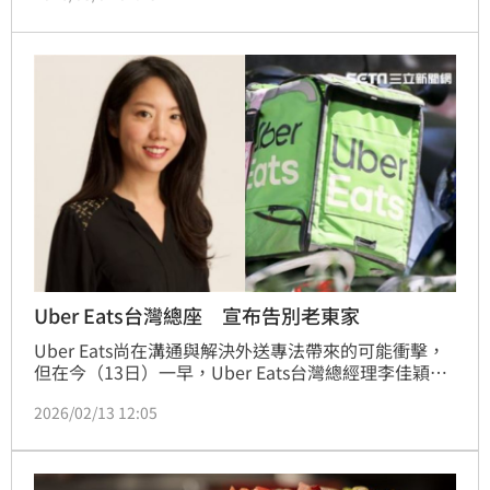
天氣回暖的時刻，給你進一步的暖心美味！此外，
beard papa’s也限時推出38婦女節優惠、鬍子爺爺周
邊商品和家樂福量販門市滿額贈活動。
Uber Eats台灣總座 宣布告別老東家
Uber Eats尚在溝通與解決外送專法帶來的可能衝擊，
但在今（13日）一早，Uber Eats台灣總經理李佳穎在
個人LINKEDIN頁面中宣布，即將暫離職場，在Uber 
2026/02/13 12:05
Eats的最後一個工作日就落在今年的4月17日。外界解
讀，李佳穎在Uber Eats服務8年，已助Uber Eats從無
到有開拓出新市場，並站穩外送霸主之位，接下來，為
因應外送專法所帶來的衝擊，將是Uber Eats台灣與新