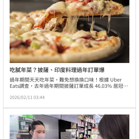
任總
吃膩年菜？披薩、印度料理過年訂單爆
過年期間天天吃年菜，難免想換換口味！根據 Uber 
Eats調查，去年過年期間披薩訂單成長 46.03% 居冠，
印度料理以 34.71% 的成長幅度緊追在後，生鮮前2名
2026/02/11 03:44
則是金針菇和茼蒿；另外，根據Uber App 數據觀察，
近兩年返鄉人潮從過年前兩天就開始明顯湧現，台北車
站更成為過去三年第一名下車點。（賴俊佑）