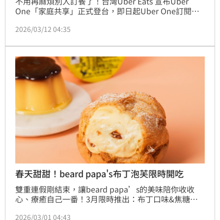
不用再麻煩別人訂餐了！台灣Uber Eats 宣布Uber 
One「家庭共享」正式登台，即日起Uber One訂閱會
員可邀請另一位成人加入家庭帳戶，共享Uber及Uber 
2026/03/12 04:35
Eats跨平台會員專屬優惠與福利；另外，foodpanda響
應世界睡眠日，公布「無咖啡因飲料熱門TOP3」，即
日起至3月31日於指定餐廳消費滿299元輸入優惠碼
「外送棒棒達」即可享85折。(賴俊佑)
春天甜甜！beard papa's布丁泡芙限時開吃
雙重連假剛結束，讓beard papa’s的美味陪你收收
心、療癒自己一番！3月限時推出：布丁口味&焦糖蘋
果口味泡芙，溫柔細膩的滋味，一口咬下，輕輕鬆鬆寵
2026/03/01 04:43
愛自己！同步回歸的超人氣蜂蜜奶油派皮，更要在這個