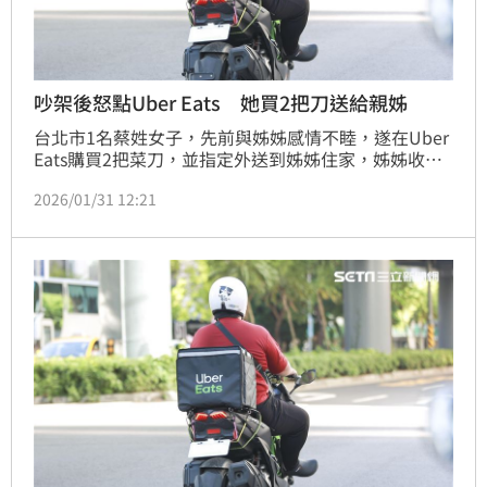
吵架後怒點Uber Eats 她買2把刀送給親姊
台北市1名蔡姓女子，先前與姊姊感情不睦，遂在Uber 
Eats購買2把菜刀，並指定外送到姊姊住家，姊姊收到
菜刀後心生畏懼，隨即前往警局報案；台北地院認為，
2026/01/31 12:21
蔡女犯行明確，遂依恐嚇危害安全罪判她拘役20日，得
易科罰金2萬元，全案仍可上訴。