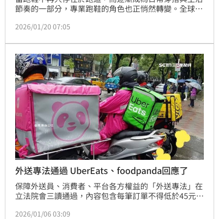
節奏的一部分，專業跑鞋的角色也正悄然轉變。全球舒
適科技品牌 SKECHERS 釋出品牌代言人舒華首波跑鞋
2026/01/20 07:05
形象照，透過 AERO BURST 旗艦級高緩震跑鞋系列，
展現以「高緩震 × 高穩定 × 高回彈」科技配置的專業
跑鞋如何自然融入日常風格，成為兼具機能與風格的舒
適存在，為跑鞋市場開啟全新風格想像。
外送專法通過 UberEats、foodpanda回應了
保障外送員、消費者、平台各方權益的「外送專法」在
立法院會三讀通過，內容包含每筆訂單不得低於45元，
且須告知外送員預估報酬、取送地點，如同禁止疊單，
2026/01/06 03:09
過去Uber執行長庫斯洛沙希訪台曾指出，禁止疊單恐