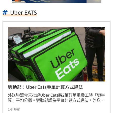
Uber EATS
勞動部：Uber Eats疊單計算方式違法
外送聯盟今天批評Uber Eats將2筆訂單重疊工時「切半
算」平均分攤。勞動部認為平台計算方式違法，外送員
可向地方檢舉，每案可處2萬元以上罰鍰，未改善可連
1小時前
續加重處罰。