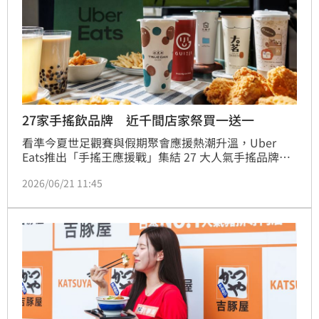
27家手搖飲品牌 近千間店家祭買一送一
看準今夏世足觀賽與假期聚會應援熱潮升溫，Uber 
Eats推出「手搖王應援戰」集結 27 大人氣手搖品牌與 
969 間合作店家，祭出指定飲品買一送一等優惠。
2026/06/21 11:45
Uber Eats同步推出限時優惠活動，即日起至 7 月 28 
日止，指定用戶於 Uber Eats App 輸入優惠序號【手搖
王】，即有機會享參與「手搖王應援戰」手搖品牌最低 
4 折起專屬活動獎勵優惠。