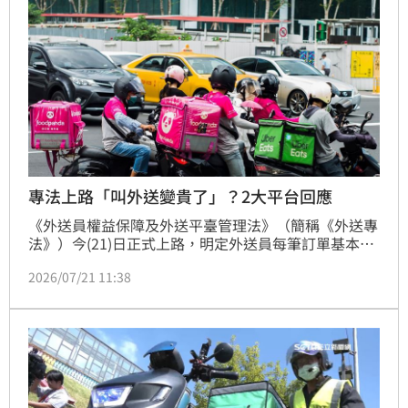
專法上路「叫外送變貴了」？2大平台回應
《外送員權益保障及外送平臺管理法》（簡稱《外送專
法》）今(21)日正式上路，明定外送員每筆訂單基本報
酬不得低於45元，Uber Eats、foodpanda兩大外送平
2026/07/21 11:38
台先前皆透露，外送專法恐造成營運成本增加，其中
Uber Eats先宣布調漲外送訂單服務費，接著再調漲
Uber one 會員，foodpanda 則表示針對各項費用的調
整與否，內部尚在審慎評估中。(賴俊佑)