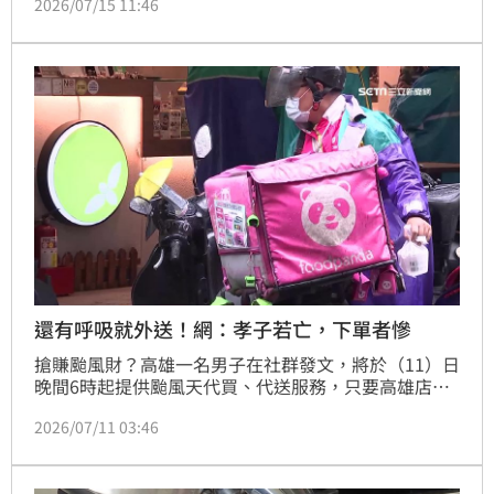
2026/07/15 11:46
外，「優快送」即時包裹物流新增上線花蓮、台東及雲
林三個城市，協助外送員拓展收入來源。（賴俊佑）
還有呼吸就外送！網：孝子若亡，下單者慘
搶賺颱風財？高雄一名男子在社群發文，將於（11）日
晚間6時起提供颱風天代買、代送服務，只要高雄店家
仍有營業，即使Foodpanda、Uber Eats暫停配送，
2026/07/11 03:46
「只要我還活著有呼吸」，就盡力外送到家，外送費雙
方談攏即可。這番「別人不送、我來送」的豪氣宣言，
很快被網友一針見血，「萬一送餐途中身亡，又是家中