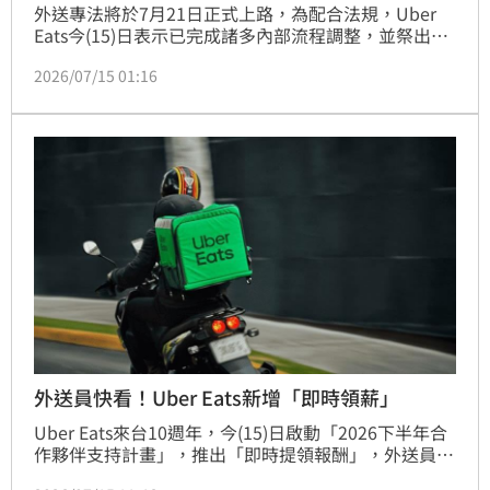
外送專法將於7月21日正式上路，為配合法規，Uber 
Eats今(15)日表示已完成諸多內部流程調整，並祭出
「4大保障」，涵蓋外送員最關心的報酬，保險、接單
2026/07/15 01:16
資訊和爭議處理等等。(賴俊佑)
外送員快看！Uber Eats新增「即時領薪」
Uber Eats來台10週年，今(15)日啟動「2026下半年合
作夥伴支持計畫」，推出「即時提領報酬」，外送員無
須等待每週自動匯款，申請後數分鐘內即時入帳，另