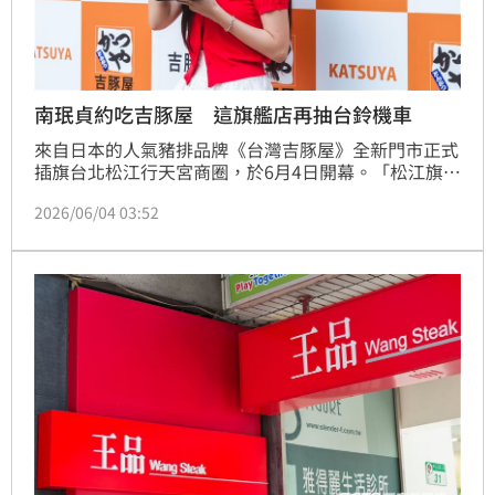
南珉貞約吃吉豚屋 這旗艦店再抽台鈴機車
來自日本的人氣豬排品牌《台灣吉豚屋》全新門市正式
插旗台北松江行天宮商圈，於6月4日開幕。「松江旗艦
店」位於捷運行天宮站附近步行約1分鐘的新門市，鄰
2026/06/04 03:52
近行天宮商圈與辦公聚落核心地段。慶松江旗艦店開
幕，《台灣吉豚屋》加碼推出會員限定抽獎活動，有機
會將人氣車款台鈴SUZUKI SUI 125騎回家。