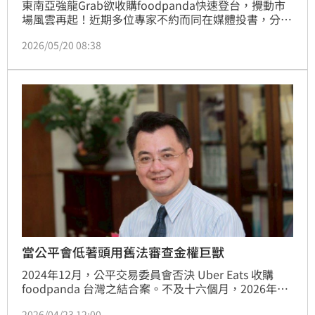
東南亞強龍Grab欲收購foodpanda快速登台，攪動市
場風雲再起！近期多位專家不約而同在媒體投書，分別
以Uber持股、中資與資安問題以輿論戰質疑Grab，本
2026/05/20 08:38
週四（21日）更將舉辦研討會企圖影響公平會審議結
果。本刊調查，反Grab聲浪鵲起，背後牽涉3大勢力，
除不願嫁入Grab的本土派外，還有2組未曾曝光的收購
者，分別來自零售與電商圈。「公平會該好好審查，但
這場合併案如果再度破局，恐讓Uber E
當公平會低著頭用舊法審查金權巨獸
2024年12月，公平交易委員會否決 Uber Eats 收購 
foodpanda 台灣之結合案。不及十六個月，2026年3
月，Grab 宣布以六億美元收購同一標的。公平會正在
2026/04/23 12:00