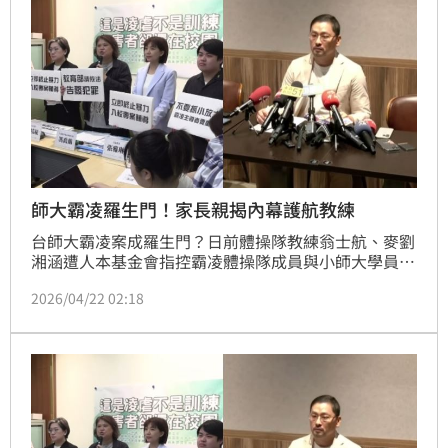
師大霸凌羅生門！家長親揭內幕護航教練
台師大霸凌案成羅生門？日前體操隊教練翁士航、麥劉
湘涵遭人本基金會指控霸凌體操隊成員與小師大學員，
雙方舉辦記者會展開攻防。多名被點名遭霸凌的家長聲
2026/04/22 02:18
援翁並澄清，強調絕無霸凌一事，盼還原事情真相，並
請各界在調查出爐前停止抹黑；人本基金會則質疑發言
家長非當事家長，且有霸凌鐵證，喊話翁無需混淆視
聽，不用部分家長及學生、體操界出席展現其組織力。