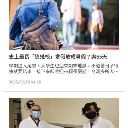
史上最長「這幾校」寒假放成暑假？爽65天
學期進入尾聲，大學生也迎來期末地獄，不過苦日子很
快就要結束，接下來即將迎來超長假期！台灣多所大學
將原本 18 週的課程縮短為 16 週，也讓 114 學年寒假
2025/12/18 04:28
一口氣拉長到最長 65 天，等於連續放假超過兩個月，
被不少學生形容是「史上最長寒假」。