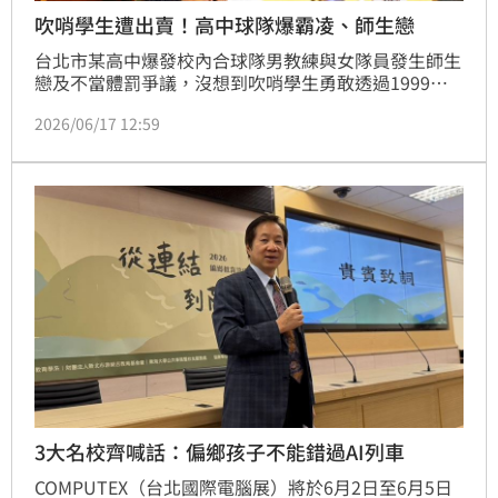
吹哨學生遭出賣！高中球隊爆霸凌、師生戀
台北市某高中爆發校內合球隊男教練與女隊員發生師生
戀及不當體罰爭議，沒想到吹哨學生勇敢透過1999市
民熱線檢舉後，身分竟遭教育局與校方高層「光速外
2026/06/17 12:59
洩」。舉報學生隨後甚至遭校方強力施壓，被迫以荒謬
理由撤銷陳情。整起吃案疑雲經台北地檢署深入追查，
時任台北市教育局性平承辦人員王家慶因涉犯洩密罪正
式遭到起訴；而校內主任教官林家豪則因主動坦承犯
行，獲檢方聲請簡易判決處刑。
3大名校齊喊話：偏鄉孩子不能錯過AI列車
COMPUTEX（台北國際電腦展）將於6月2日至6月5日