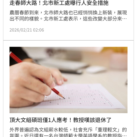
走春師大路！北市新工處曝行人安全措施
農曆春節到來，北市師大路也已經悄悄換上新裝，展現
出不同的樣貌。北市新工處表示，這些改變大部分來自
其辦理的「師大路人行環境改善工程」，在人行道拓寬
2026/02/21 02:06
及路面更新工程均於114年完工後，師大路有了更寬
敞、舒適的人行空間，周邊的台師大師生也有了更安全
及便利的通學環境，讓市民及師大的師生都能悠遊漫步
其間，提供舒適愜意的通行體驗。
頂大文組碩班僅1人應考！教授嘆該退休了
外界普遍認為文組薪水較低，社會充斥「重理輕文」的
氛圍。近日還有一名台灣師範大學英語學系的教授指