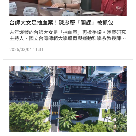
台師大女足抽血案！陳忠慶「開課」被抓包
去年爆發的台師大女足「抽血案」再掀爭議。涉案研究
主持人、國立台灣師範大學體育與運動科學系教授陳忠
慶，先前因違反《人體研究法》遭校方決議停聘3年，
2026/03/04 11:31
不過媒體直擊他已在本學期復出任教。對此，教育部今
表示，已要求台師大即刻停止安排陳忠慶授課，並限期
補正相關資料報部。