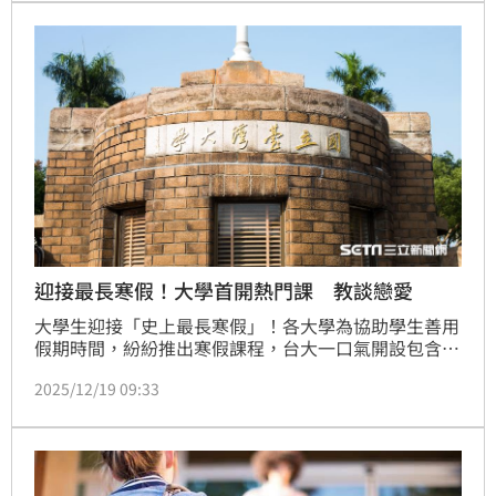
迎接最長寒假！大學首開熱門課 教談戀愛
大學生迎接「史上最長寒假」！各大學為協助學生善用
假期時間，紛紛推出寒假課程，台大一口氣開設包含
「Python商管程式設計」在內的41門課程；台科大也
2025/12/19 09:33
開設2門學期中一位難求的熱門課程，其中包括「愛情
心理學」，盼藉此紓解學生長期抽不到課的困境。