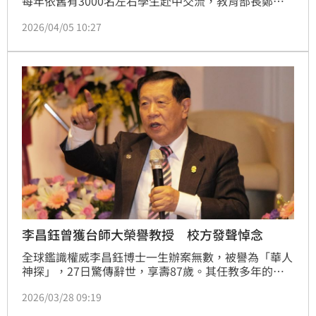
每年依舊有3000名左右學生赴中交流，教育部長鄭英
耀去年將宣布禁止國內大專校院與中國的「統戰三校」
2026/04/05 10:27
及「國防七子」交流，而台大、清大、中興等多所學
校，卻在學校官網上依舊寫出與部分統戰學校締結姊妹
校，對此台大、台師大回應，依政府兩岸規範進行，沒
有實質交流，教育部也強調，將會持續督導並強化風險
提醒。
李昌鈺曾獲台師大榮譽教授 校方發聲悼念
全球鑑識權威李昌鈺博士一生辦案無數，被譽為「華人
神探」，27日驚傳辭世，享壽87歲。其任教多年的紐
黑文大學（University of New Haven）與家人已證
2026/03/28 09:19
實，他於美國內華達州亨德森家中安詳離世。消息曝光
後，各界震驚不捨。李昌鈺生前獲頒臺灣師範大學藝術