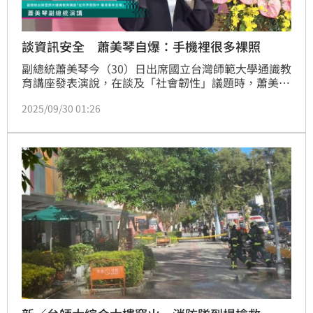
談資訊安全 蕭美琴自爆：手機裡很多裸照
副總統蕭美琴今（30）日出席國立台灣師範大學通識教
育講座發表演說，在談及「社會韌性」議題時，蕭美琴
強調，「世界上的每一個危機，都跟我們息息相關」，
2025/09/30 01:26
其中資訊安全是全社會韌性很重要的一部分，更小到個
人資安，大家手機裡的照片都要確保資安，接著卻突然
自爆：「像是我手機裡面很多裸照⋯⋯」隨後也笑著補
充：「不是我的，是我的貓！」