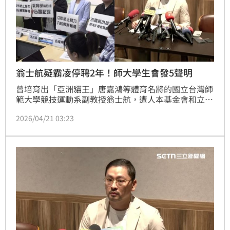
翁士航疑霸凌停聘2年！師大學生會發5聲明
曾培育出「亞洲貓王」唐嘉鴻等體育名將的國立台灣師
範大學競技運動系副教授翁士航，遭人本基金會和立委
指控，利用體操隊總教練權威，涉嫌霸凌、羞辱學生，
2026/04/21 03:23
助理教練麥劉湘涵也涉入其中，2人分別遭停聘2年與終
止聘約。台師大學生會也發聲表示，呼籲校方建立轉系
簽核的替代機制、通盤檢討競技系課程與校隊訓練之關
聯，直言：「卓越表現不應建立在身心傷害上。」（記
者：簡浩正）