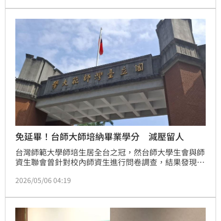
的產業數據，反而拋出了一連串關於科技毀滅與重生的
深刻時代命題。在人工智慧（AI）與無人載具急速演進
的當下，童子賢直言，世界正經歷一場前所未有的劇烈
重構。
免延畢！台師大師培納畢業學分 減壓留人
台灣師範大學師培生居全台之冠，然台師大學生會與師
資生聯會曾針對校內師資生進行問卷調查，結果發現近
3成5偏向不投入教職。對此，師大今（6）日表示，這
2026/05/06 04:19
學期起「教育專業課程」正式納入學士班畢業學分計
算，將有助減輕學生修課負擔，提升修習意願與課程完
成率。