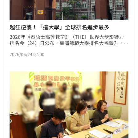
超狂逆襲！「這大學」全球排名進步最多
2026年《泰晤士高等教育》（THE）世界大學影響力
排名今（24）日公布，臺灣師範大學排名大幅躍升，從
去年的301至400名區間一舉進入全球101至200名區
2026/06/24 07:00
間，創下近年最佳成績，尤其在17項聯合國永續發展目
標（SDGs）評比中，共有11項排名較去年進步，更有3
項擠進全球前100名。