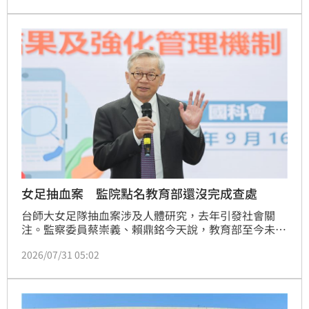
冠軍戰，馬來西亞激戰美國維斯蒙特學院，維斯蒙特再
次拉尾盤，在最後1節甩開馬來西亞，74：57後來居
上，抱走今年佛光盃男籃冠軍。
女足抽血案 監院點名教育部還沒完成查處
台師大女足隊抽血案涉及人體研究，去年引發社會關
注。監察委員蔡崇義、賴鼎銘今天說，教育部至今未依
權責、依法完成通盤查處，且對於台師大112年函報的
2026/07/31 05:02
博士生執行相關人體研究計畫等違法個案，也怠未積極
查處或研擬通案妥適作為，行政院應積極督飭所屬澈底
檢討改進。