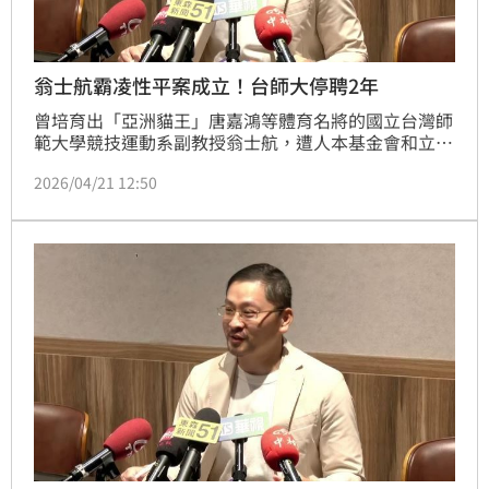
翁士航霸凌性平案成立！台師大停聘2年
曾培育出「亞洲貓王」唐嘉鴻等體育名將的國立台灣師
範大學競技運動系副教授翁士航，遭人本基金會和立委
指控，利用體操隊總教練權威，涉嫌霸凌、羞辱學生，
2026/04/21 12:50
助理教練麥劉湘涵也涉入其中，2人分別遭停聘2年與終
止聘約。但人本基金會認為，應給予其嚴重程度相符的
處分。