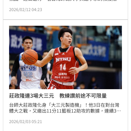
出，今年系上碩士班文學組入學考試，僅3人報名，甚
2026/02/12 04:23
至還有2人缺考，直喊「是不是該提早退休？」文章曝
光掀起討論。
莊政隆連3場大三元 教練讚前途不可限量
台師大莊政隆化身「大三元製造機」！他3日在對台灣
體大之戰，又繳出11分11籃板12助攻的數據，連續3場
達成大三元，且也是UBA生涯第4次，成為UBA史上第
2026/02/03 05:21
1人。師大總教練李秉鴻也對他大力稱讚，更說莊政隆
「前途不可限量！」