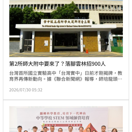
第2所師大附中要來了？落腳雲林招900人
台灣首所國立實驗高中「台灣實中」日前才剛揭牌，教
育界再傳新動向。據《聯合新聞網》報導，師培龍頭台
灣師範大學將與雲林縣政府合作設校，今（30）日簽署
2026/07/30 05:32
合作備忘錄（MOU），並成立籌備處。新校預計採國
小、國中、高中12年一貫學制，招滿後學生規模約900
人，將成為台師大首度跨出台北、攜手地方政府打造的
新教育基地。