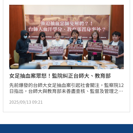
清查並督導大學落實研究倫理，避免事件重演。
女足抽血案眾怒！監院糾正台師大、教育部
先前爆發的台師大女足抽血案引起社會關注，監察院12
日指出，台師大與教育部未善盡查核、監督及管理之
責；且台師大對於本件爭議事項處置不當，嚴重斲傷學
2025/09/13 09:21
校形象，該校審查會對於利益迴避、抽血實驗等重大事
項審查流於形式，對研究對象權益保障嚴重不足；以及
台師大對於研究計畫經費支用控管寬鬆，內控機制存在
嚴重漏洞等，均有嚴重怠失，監察院因此糾正教育部與
台師大。