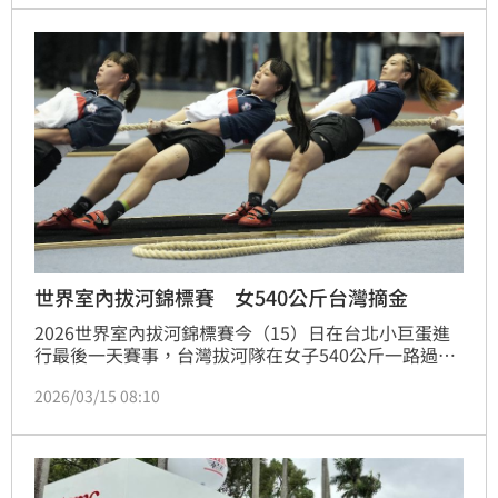
學院榮譽教授，校方今（28）日發聲追思。
世界室內拔河錦標賽 女540公斤台灣摘金
2026世界室內拔河錦標賽今（15）日在台北小巨蛋進
行最後一天賽事，台灣拔河隊在女子540公斤一路過關
斬將，決賽再直落2擊敗巴斯克如願拿回失去1屆的金
2026/03/15 08:10
牌。