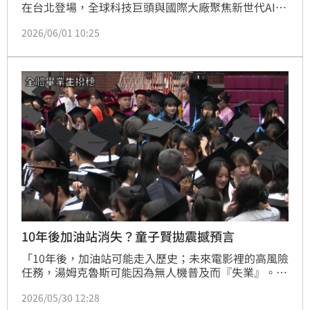
在台北登場，全球科技巨頭與國際大廠聚焦新世代AI算
力與尖端創新應用焦點中。面對AI正在重新分配全球機
2026/06/01 10:25
會的轉折點，東海、台師大、北教大與游榮吉教育基金
會強烈呼籲，AI的核心價值不應只是技術的競逐，更是
一場「教育公平革命」，因為AI正在重新分配機會，偏
鄉孩子絕對不能錯過這班列車，國內科技大廠推動CSR
時，更應強化AI教育資源比重。
10年後加油站消失？童子賢拋震撼預言
「10年後，加油站可能走入歷史；未來電影裡的高風險
任務，湯姆克魯斯可能因為無人機普及而『失業』。」
和碩聯合科技董事長童子賢今日現身國立台灣師範大學
2026/05/30 12:28
畢業典禮，面對台下 4000 多名學子，他沒有談論枯燥