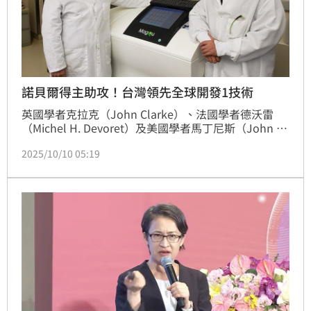
諾貝爾得主助攻！台灣領先全球開發1技術
英國學者克拉克（John Clarke）、法國學者德沃雷
（Michel H. Devoret）及美國學者馬丁尼斯（John M. 
Martinis）獲頒2025年諾貝爾物理學獎，3人因發現
2025/10/10 05:19
「電路中的宏觀量子穿隧和能量量子化」獲此殊榮。台
師大今（10）日表示，克拉克曾擔任學校講座教授，光
電所將其專精的相關研究加以深化與應用，領先全球開
發出「抽血檢測失智症」技術，並成功導入臨床市場，
開創醫學檢測新紀元