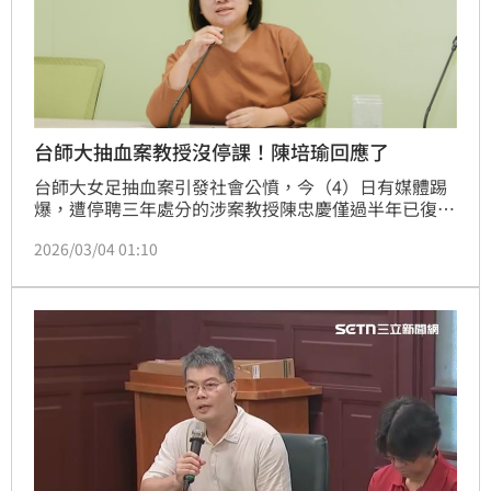
台師大抽血案教授沒停課！陳培瑜回應了
台師大女足抽血案引發社會公憤，今（4）日有媒體踢
爆，遭停聘三年處分的涉案教授陳忠慶僅過半年已復出
任教，民進黨立院黨團副幹事長陳培瑜表示，教育部回
2026/03/04 01:10
應稱已要求校方暫停授課並限期補正，她質疑，台師大
未完成補正資料，教育部做了什麼？假設一樣停聘三
年，起算期為何時？她也批評教育部不應消極，需拿出
魄力回應社會期待，認真處理此事。