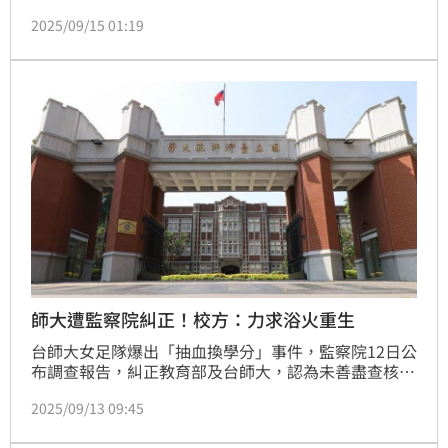
訴，在國科會補助的研究計畫中，被教練周台英強迫成
2025/09/15 01:19
為實驗對象，連續14天每天抽血3次，若不配合就以扣
學分、延畢相威脅。事件引發高度關注後，教育部、檢
調單位與國科會相繼介入調查。國科會也將於明（16）
日召開記者會，公布調查結果與後續改革措施。《三立
新聞網》為此整理這起事件始末，讓讀者一次看懂。
師大遭監察院糾正！校方：力求浴火重生
台師大女足隊爆出「抽血換學分」事件，監察院12日公
布調查報告，糾正教育部及台師大，認為未善盡查核、
監督及管理之責。台師大表示，將深切檢討並推動多項
2025/09/13 09:45
改善措施，從研究倫理教育到學生運動員支持系統全方
位強化；教育部則強調，已成立跨部會專案小組，逐案