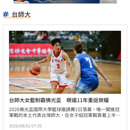
台師大
台師大女籃制霸佛光盃 睽違11年重返榮耀
2026佛光盃國際大學籃球邀請賽2日落幕，唯一闖進冠
軍戰的本土代表台灣師大，在女子組冠軍戰靠著上半場
所奠定超過20分領先優勢，68：50擊敗日本東北學院
2026/08/02 07:35
大學，自2013年後再次捧起佛光盃冠軍。壓軸男子組