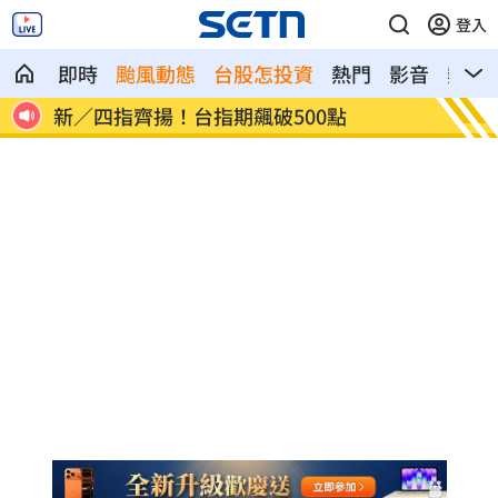
登入
即時
颱風動態
台股怎投資
熱門
影音
熱搜
慈濟遭詐10.6億元！全款拿回解方曝
稱龍蝦