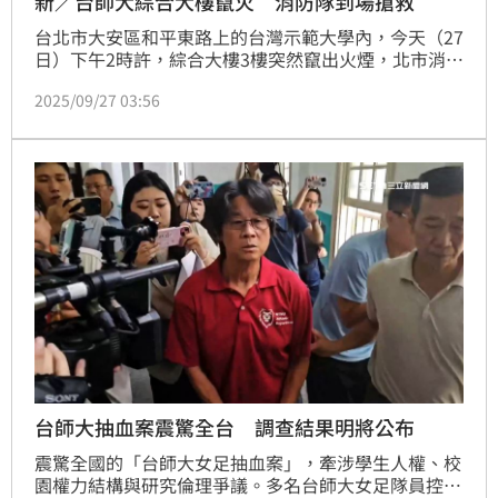
新／台師大綜合大樓竄火 消防隊到場搶救
台北市大安區和平東路上的台灣示範大學內，今天（27
日）下午2時許，綜合大樓3樓突然竄出火煙，北市消防
局獲報，派遣人車到場搶救，台電也派員到場進行斷
2025/09/27 03:56
電，火勢約半小時後撲滅包括，目前尚未傳出人員受傷
受困，火警發生原因還待火調人員調後續釐清。
台師大抽血案震驚全台 調查結果明將公布
震驚全國的「台師大女足抽血案」，牽涉學生人權、校
園權力結構與研究倫理爭議。多名台師大女足隊員控