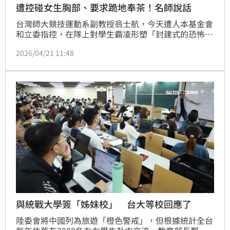
遭控碰女生胸部、要求跪地奉茶！名師說話
台灣師大競技運動系副教授翁士航，今天遭人本基金會
和立委指控，在隊上對學生霸凌形塑「封建式的恐怖統
治」。對此，翁士航今也發出4點聲明澄清並指出，他
2026/04/21 11:48
教學過程均處於高度透明且可受公評的狀態。面對外界
的監督與指教，秉持不卑不亢、理性平穩的態度面對所
有行政調查。
與統戰大學簽「姊妹校」 台大等校回應了
陸委會將中國列為旅遊「橙色警戒」，但根據統計全台