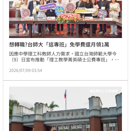
想轉職?台師大「這專班」免學費還月領1萬
因應中學理工科教師人力需求，國立台灣師範大學今
（9）日宣布推動「理工教學菁英碩士公費專班」，
115學年度預計招收30名具物理、化學及資訊科技專長
2026/07/09 03:54
人才，鎖定AI、軟體、半導體製程、設備工程、傳產工
程師及具理工科代理代課經驗者。學員除享全額公費、
每月1萬元津貼外，最快約2年可完成師資培育，取得教
師證後依規定分發至中學任教。