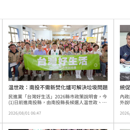
強度
12:12
1%
12:12
統位
12:11
雨婷
12:08
！
12:07
案
12:02
昏迷
12:01
統
温世政：南投不需新焚化爐可解決垃圾問題
解答
內政
民進黨「台灣好生活」2026縣市政策說明會，今
12:00
外說
(1)日前進南投縣，由南投縣長候選人温世政、內
解散
政部長劉世芳、農業部長陳駿季、立法委員羅美
小時
11:58
2026
2026/08/01 06:47
並非
玲、名間鄉長陳翰立、埔里鎮長參選人葉仁創，
途徑
接力向市民報告中央政府對南投的支持與照顧，
面曝
11:56
多年
並提出未來的城市發展藍圖與願景。温世政表