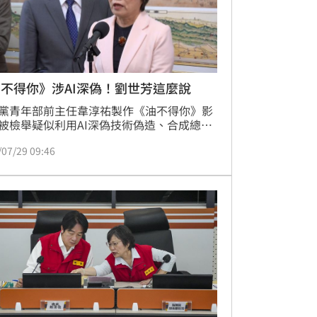
不得你》涉AI深偽！劉世芳這麼說
黨青年部前主任韋淳祐製作《油不得你》影
被檢舉疑似利用AI深偽技術偽造、合成總統
德聲音，引發爭議。內政部長劉世芳今
/07/29 09:46
9）日表示，台灣絕對保障言論自由，但偽造
的聲音，全體台灣人民都不能接受。她強
刑事局已經就刑訴法第230、231條報請北檢
，警方不針對個案，內政部尊重警方與檢方
偵查不公開偵辦。