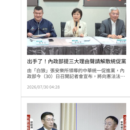
削弱抵抗意志！中國「癱瘓台北」3手段
禾浩辰受極刑逼供 滿臉鮮血頭遭塞水
李子森突「單膝下跪求婚」 杜忻恬反
48歲男星直播突亮刀自殘 滿身血畫面
台灣彩券開獎直播中
20:31
出手了！內政部提三大理由聲請解散統促黨
由「白狼」張安樂所領導的中華統一促進黨，內
LIVE三立+24小時直播
15:27
政部今（30）日召開記者會宣布，將向憲法法庭
聲請「統促黨」違憲解散。內政部提出解散統促
三立iNEWS新聞台線上直播
18:00
2026/07/30 04:28
黨三大理由，第一，配合中共在台發展組織，且
協助中共認知作戰、滲透基層，還引入中資介入
選舉；第二，跨境鎮壓，噤聲台灣民主；第三，
市場到酒場料理！可果美蕃茄醬創無限
批著政黨外衣，但實際為黑幫犯罪組織，已危害
國家安全、社會穩定及選舉公正性，因此內政部
父親節送會拉筋的按摩椅 爸爸「筋歡喜
完成相關事證蒐整後，將在8月初向憲法法庭聲
請解散中華統一促進黨
油品食安事件引關注 挑選保健食品要注