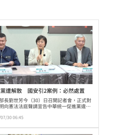
促黨遭解散 國安引2案例：必然處置
部長劉世芳今（30）日召開記者會，正式對
明向憲法法庭聲請宣告中華統一促進黨違憲
一案。對此，國安人士表示，政黨違憲解散
/07/30 06:45
台灣首創，多個民主國家皆曾成功透過司法
，解散被認定威脅憲政秩序的政黨。統促黨
來不斷戕害我國社會安寧、國家安全，以及