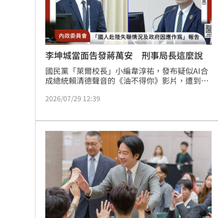
罕病博士彭士齊 輪椅上的生命覺醒！
11
酷澎「爸氣父親節」國際官方品牌齊聚
李坤城當面告發蔣萬安 刑事局長這麼說
國民黨「萊爾校長」小編韋淳祐，發布疑似AI合
成總統賴清德聲音的《油不得你》影片，遭到調
查。台北市長蔣萬安說，他特別拜託韋淳祐團隊
2026/07/29 12:39
協助製作宣傳影片，「有事衝著我來」。民進黨
立委李坤城今（29）日質詢時向刑事局長邱紹洲
表示，自己現在就要檢舉、告發蔣萬安，希望警
方去約談蔣萬安，因他已承認自己教唆製作影
片。邱紹洲僅表示，配合檢察官指示辦理。