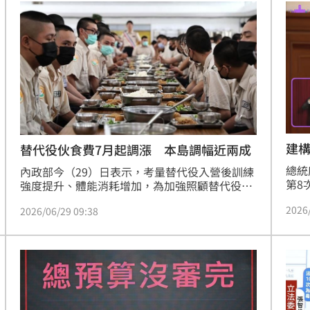
的國際能見度與影響力。
建
替代役伙食費7月起調漲 本島調幅近兩成
總統
內政部今（29）日表示，考量替代役入營後訓練
第8
強度提升、體能消耗增加，為加強照顧替代役飲
秘書
食需求與訓練期間營養補給，今年7月1日起全面
2026
本次
2026/06/29 09:38
調增替代役團膳主副食費，本島地區調增為
練，
4,560元，本島之離島地區調增為4,825元，外島
府防
地區調增為5,360元，外島之離島含國外地區調
強化
增為5,580元，其中本島地區調幅最高達
調，
18.75%。
方、