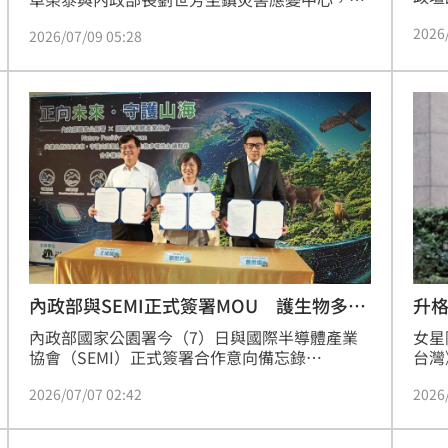
台中
取各局處與縣市政府報告。除了首當其衝的北部
2026
恩指
2026/07/09 05:28
地區外，花蓮萬里溪堰塞湖由於水量已經約七成
年1
滿，這次颱風是否會造成溢流？令外界憂心。各
察局
方協助下，已撤離188人，但卻傳出還有2人沒連
份，
繫上。對此，卓榮泰親自下令，要求務必徹底執
與地
行撤離工作。
機、
內政部與SEMI正式簽署MOU 護生物多樣
升
性
內政部國家公園署今（7）日與國際半導體產業
女星
協會（SEMI）正式簽署合作意向備忘錄
台灣
（MOU），將共同守護生物多樣性永續，標誌著
她1
2026/07/07 02:42
2026
科技業ESG與國家保育行動深度結合的重要一
「醫
步。同時，內政部也希望藉由SEMI，向世界分享
防災
台灣在自然保育與永續治理上的成果，提升台灣