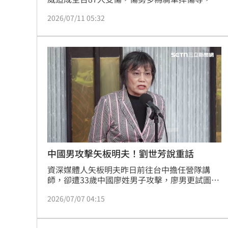
死亡或重大傷亡。土石流潛勢溪紅色警戒達45
2026/07/11 05:32
條，其中在新竹縣共28條。
中國男攻擊矢板明夫！劉世芳說重話
資深媒體人矢板明夫昨日前往台中擔任營隊講
師，卻遭33歲中國廖姓男子攻擊，廖男更試圖逃
至韓國，所幸登機前被逮補。內政部長劉世芳今
2026/07/07 04:15
（7）日赴台中國際機場慰勤警員並頒發慰勉
金，她表示，不容許境外人士挑戰台灣公權力，
並呼籲在台外籍人士遇事時務必報案，「台灣警