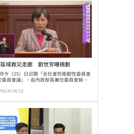
構區域救災走廊 劉世芳曝規劃
府今（25）日召開「全社會防衛韌性委員會
次委員會議」，由內政部長兼任委員會執行
劉世芳報告第7次會議列管事項辦理情形。
/06/25 06:12
列管重點聚焦三大方向，包括強化各項演
務求落實、精準及有效；提升中央與地方政
衛韌性協作能力；以及建構區域救災走廊，
國際合作與全社會防衛網絡。整體規劃強
防衛韌性不僅是軍事整備，更是中央、地
民間與國際夥伴共同參與的全社會工程。