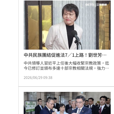
方會保護你的安全」。劉世芳也指出，若跨境鎮
壓屬實，則會以反滲透法、國安法偵辦。
中共民族團結促進法7／1上路！劉世芳回
應
中共領導人習近平上任後大幅收緊宗教政策，迄
今已修訂並頒布多達十部宗教相關法規，強力推
動「宗教中國化」，　《中華人民共和國民族團
2026/06/29 09:38
結進步促進法》也將在2026年7月1日起施行。對
此，內政部長劉世芳今（29日）表示，對於中國
所推出的「宗教中國化」，內政部也跟陸委會以
及各地廟宇的主辦人，提醒大家多注意這是否變
成另外一種統戰、認知作戰、宗教破壞的事實。