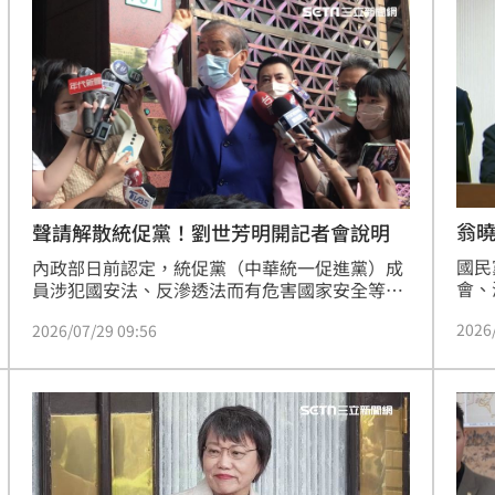
民主
示，身為南投的眷村子弟，看到南投發展呈現
曝
庭聲
「悲、老、窮」的狀態，決心要以醫師的專業回
11:55
家鄉服務與貢獻，雖然路不好走，但開始走才會
看到希望，所以他要
池
11:55
應曝
11:53
瘋傳
11:51
翁
聲請解散統促黨！劉世芳明開記者會說明
國民
內政部日前認定，統促黨（中華統一促進黨）成
會、
員涉犯國安法、反滲透法而有危害國家安全等，
查的
依憲法增修條文及政黨法規定，提經憲法法庭宣
2026
海基
2026/07/29 09:56
告政黨違憲解散。今（29）日晚間，內政部發布
共打
採訪通知，表示內政部長劉世芳將於明天下午四
說數
點召開「聲請中華統一促進黨違憲解散」記者
可能
12:00
卻不
會。
」
18:00
意
13:00