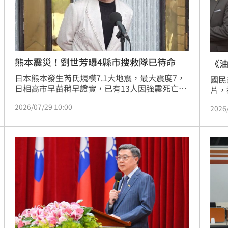
:00
11:00
熊本震災！劉世芳曝4縣市搜救隊已待命
《油
日本熊本發生芮氏規模7.1大地震，最大震度7，
國民
日相高市早苗稍早證實，已有13人因強震死亡，
片，
至少有19人失聯、受傷人數近300人。內政部長
賴清
2026/07/29 10:00
劉世芳今（29）日表示，昨晚開始台南、新竹、
2026
（2
嘉義、高雄搜救隊開始待命，日方如有需求，我
別人
方四小時內就能出發。她也說，高雄不是輪值搜
調，
救隊，但高雄跟熊本是姐妹市，高雄市長陳其邁
偵辦
因此特別要求搜救隊整備。
依照