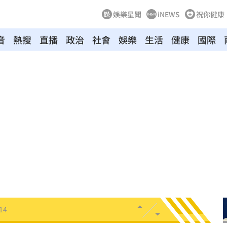
娛樂星聞
iNEWS
祝你健康
音
熱搜
直播
政治
社會
娛樂
生活
健康
國際
違憲
12:27
p
12:25
12:23
了
12:20
12:19
14