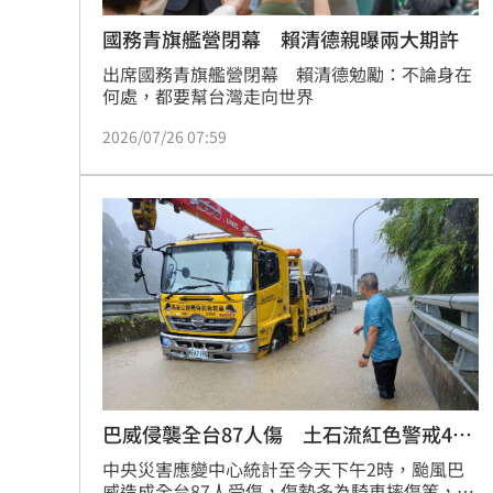
國務青旗艦營閉幕 賴清德親曝兩大期許
出席國務青旗艦營閉幕　賴清德勉勵：不論身在
何處，都要幫台灣走向世界
2026/07/26 07:59
巴威侵襲全台87人傷 土石流紅色警戒45
條
中央災害應變中心統計至今天下午2時，颱風巴
威造成全台87人受傷，傷勢多為騎車摔傷等，無