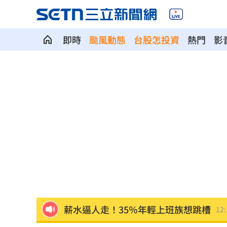
即時
颱風動態
台股怎投資
熱門
影
蔣萬安拋凍結監院 黃帝穎引釋字轟：
筆記進化！Gemini Notebook測自製Ap
軍公教退休金可望調升！調漲幅度曝光
網喊去夏莉絲幼兒園簽名 沈伯洋回應
這大廠衝破萬元大關 第3檔萬金股誕生
薪水逼人走！35％年輕上班族想跳槽
12: