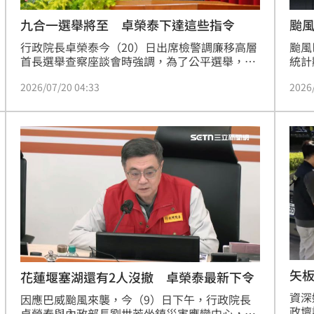
九合一選舉將至 卓榮泰下達這些指令
颱風
離
行政院長卓榮泰今（20）日出席檢警調廉移高層
颱風
首長選舉查察座談會時強調，為了公平選舉，為
統計
了守護民主，年底九合一選舉，他要求嚴查賄選
國籍
2026/07/20 04:33
2026
防止暴力、斬斷選舉賭盤、防堵深偽影音及假訊
1萬
息、阻斷境外勢力介選，希望各機關嚴厲把關，
多。
做好「世界盃守門員」角色。
矢
花蓮堰塞湖還有2人沒撤 卓榮泰最新下令
資深
因應巴威颱風來襲，今（9）日下午，行政院長
政壇
卓榮泰與內政部長劉世芳坐鎮災害應變中心，聽