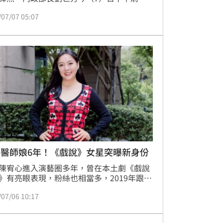
慰勉逮人有功的警方與移民，移民署長林宏
/07/07 05:07
出，廖男是廣東出生，後取得香港籍，且今
月11日就曾入境、2月22日才出境。台中市警
長吳敬田說，廖男另有同行嫌犯已確認身
但在案發前一天已經出境，他也指出，警方
檢署協調，會申請羈押廖男，並持續從手
通聯等調查。
格醫師娘6年！《戲說》女星突曝新身份
陳宥心進入演藝圈多年，曾在本土劇《戲說
》有亮眼表現，粉絲也相當多，2019年跟大
2歲的胃腸肝膽科醫師林暘朝結婚，升格為
/07/06 10:17
生娘」，2022年生下愛女，如今她宣布通過 
士的培訓。