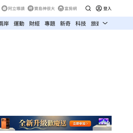
阿立導讀
寶島神很大
富房網
登入
兩岸
運動
財經
專題
新奇
科技
旅遊
汽車
寵物