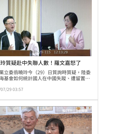
制度，已造成社會大眾紛擾不安，向憲法法
請解散才能讓國人安心。
曉玲質疑赴中失聯人數！羅文嘉怒了
黨立委翁曉玲今（29）日質詢時質疑，陸委
海基會如何統計國人在中國失蹤、遭留置盤
數字？並稱我方做法也要檢討，此舉則引起
/07/29 03:57
會秘書長羅文嘉不滿，強調中國不執行兩岸
協議，國台辦質疑我方數字造假，翁曉玲也
字錯，我方數字有憑有據，翁曉玲相信他們
相信我方？