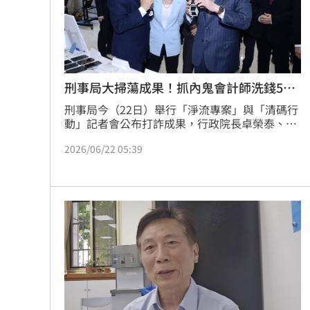
刑事局大掃蕩成果！抓內鬼會計師洗錢56
億
刑事局今（22日）舉行「淨流專案」與「清碼行
動」記者會公布打詐成果，行政院長卓榮泰、內
政部長劉世芳及警政署長張榮興等人均到場。其
2026/06/22 05:39
中，「淨流專案」共計查獲詐欺案件403件、嫌
犯579人，至於「清碼行動」共計查獲嫌犯302
人。並獲破會計師、記帳士設立人頭公司，不法
金流高達56億一案，另有生基位詐騙、投資假廣
告等。此外，「TWQR」電子支付與付款碼也成
為詐騙集團新興洗錢手法之一，呼籲民眾務必提
高警覺。