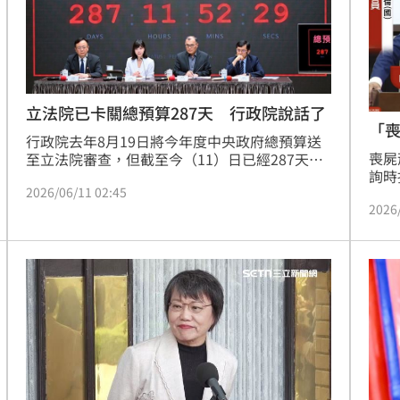
立法院已卡關總預算287天 行政院說話了
「
行政院去年8月19日將今年度中央政府總預算送
喪屍
至立法院審查，但截至今（11）日已經287天仍
詢時
未審竣，行政院又將在今年8月底再送明年度的
2026/06/11 02:45
管制
總預算到立法院審議，對此，行政院發言人李慧
2026
才說
芝疾呼，非常希望立法院可以儘速完成今年度總
還能
預算的審議，讓公務預算可以恢復常軌，「不要
在6
讓立法院出現兩本總預算都沒有審完的歷史紀
入管
錄」。