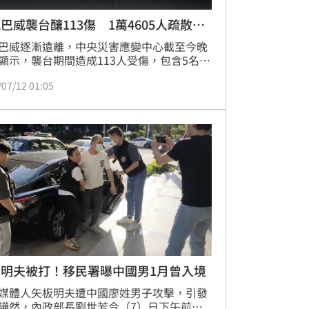
巴威襲台釀113傷 1萬4605人疏散撤
巴威逐漸遠離，中央災害應變中心截至今晚
顯示，襲台期間造成113人受傷，包含5名外
人士，無死亡或重大傷亡案。另外，全台共
/07/12 01:05
4605人疏散撤離，其中以花蓮縣5182人最
板明夫被打！移民署曝中國男1月曾入境
媒體人矢板明夫遭中國廖姓男子攻擊，引發
譁然，內政部長劉世芳今（7）日下午前往