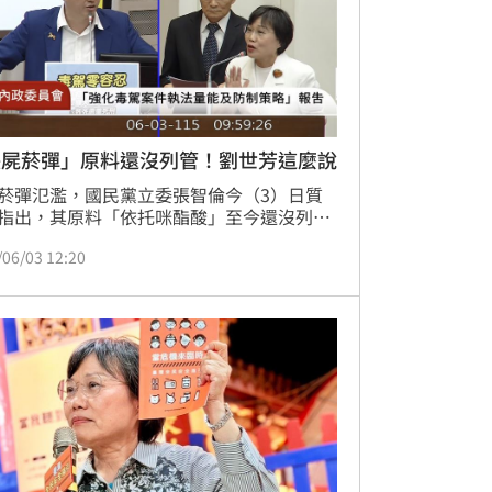
喪屍菸彈」原料還沒列管！劉世芳這麼說
菸彈氾濫，國民黨立委張智倫今（3）日質
指出，其原料「依托咪酯酸」至今還沒列入
毒品範圍，仍可以合法進口，一月查獲至今
/06/03 12:20
六月中要在毒審會報告，空窗期間販毒集團
進口原料。內政部長劉世芳則說，已經提出
月17日毒審會會議上會將「依托咪酯酸」列
制範圍。