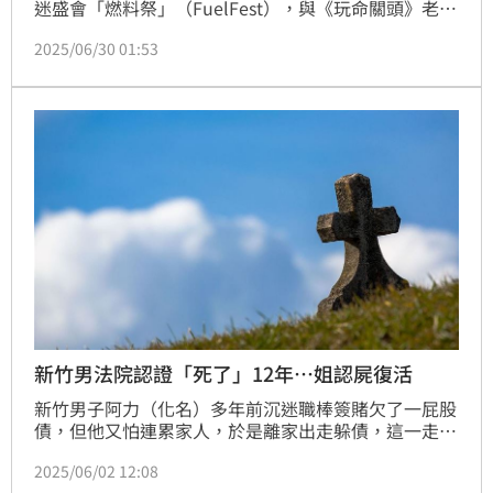
迷盛會「燃料祭」（FuelFest），與《玩命關頭》老戰
友泰瑞斯·吉布森及保羅·沃克的弟弟科迪·沃克一同
2025/06/30 01:53
亮相，並正式宣布《玩命關頭11》將於2027年4月上
映，這也被視為系列的最終章。馮迪索也透露關鍵條件
「保羅·沃克要復活！」
新竹男法院認證「死了」12年…姐認屍復活
新竹男子阿力（化名）多年前沉迷職棒簽賭欠了一屁股
債，但他又怕連累家人，於是離家出走躲債，這一走就
是12年，期間和家人斷聯，家人早在他離家1年後就聲
2025/06/02 12:08
請宣告死亡，日前阿力向法院聲請撤銷，在4名親姐確