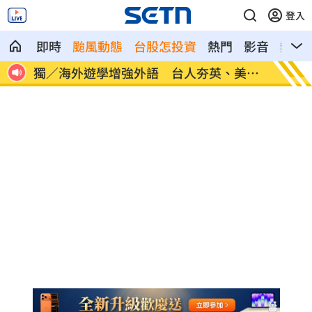
登入
即時
颱風動態
台股怎投資
熱門
影音
熱搜
美、
長尾獼猴失控狂襲居民！官方追查異常原
伊波拉
因