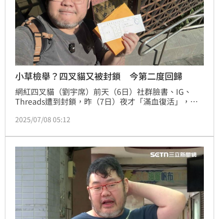
小草檢舉？四叉貓又被封鎖 今第二度回歸
網紅四叉貓（劉宇席）前天（6日）社群臉書、IG、
Threads遭到封鎖，昨（7日）夜才「滿血復活」，今
（8日）早又傳出被封鎖。四叉貓今天下午證實，他跟
2025/07/08 05:12
臉書申訴後4個小時解鎖了，「是不是復活CD（冷卻）
時間越來越短了」。