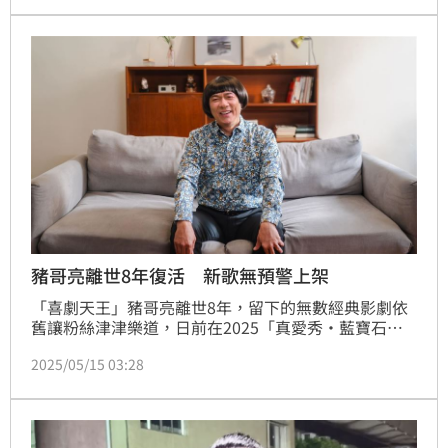
認下，法官最終裁定撤銷死亡宣告，阿力正式「復
活」。
豬哥亮離世8年復活 新歌無預警上架
「喜劇天王」豬哥亮離世8年，留下的無數經典影劇依
舊讓粉絲津津樂道，日前在2025「真愛秀・藍寶石大
歌廳」演唱會上，更讓AI豬哥亮重現大銀幕，再度唸出
2025/05/15 03:28
經典口頭禪掀起全場爆笑。驚喜的是，以「AI豬哥亮」
名義發行的首支單曲〈阿爸的話〉，歌曲及MV於今
（15）日上架。