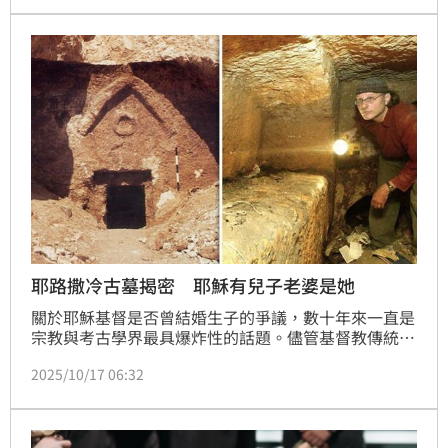
微抽動身體，讓家屬和廟方人員都嚇到尖叫失色。婦人
被送回醫院，警方也介入調查，釐清是否醫院判斷有
誤。
耶路撒冷古墓揭密 耶穌有兒子老婆是她
關於耶穌基督是否曾結婚生子的爭議，數十年來一直是
宗教與考古學界最具爆炸性的話題。儘管基督教傳統堅
信耶穌復活升天，並無世俗家庭，但一個位於耶路撒冷
2025/10/17 06:32
塔爾皮奧特（Talpiot）的古老墓穴，卻不斷以出土文
物挑戰著主流教義的核心。