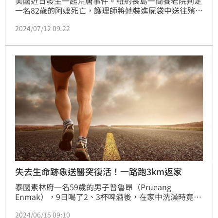
美國近日發生一起荒唐事件。紐約長島一間養老院判定
一名82歲的阿嬤死亡，護理師將她裝進屍袋中送往殯儀
館進行防腐處理，但當工作人員打開屍袋才發現阿嬤還
2024/07/12 09:22
有呼吸，雖然送往醫院急救成功，但她隔一天仍不治身
亡。
失去生命跡象送醫突復活！一路跑3km返家
泰國素林府一名59歲的男子普魯昂（Prueang 
Enmak），9日喝了2、3杯啤酒後，在家中洗澡時竟忽
然昏倒，當場失去生命跡象約20分鐘。救護人員到場
2024/06/15 09:10
後，隨即施以CPR搶救後送醫，沒想到普魯昂在救護車