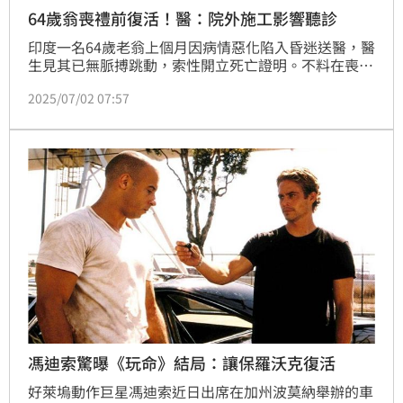
64歲翁喪禮前復活！醫：院外施工影響聽診
印度一名64歲老翁上個月因病情惡化陷入昏迷送醫，醫
生見其已無脈搏跳動，索性開立死亡證明。不料在喪禮
開始前，家屬竟發現老翁心跳尚存，趕緊將他送往另一
2025/07/02 07:57
家醫院急救，就這樣老翁在半小時後被宣告「復活」。
事後家屬氣得找上誤判死亡的醫師討說法，沒想到對方
辯稱是院外的施工噪音，害他聽不見心跳和脈搏。
馮迪索驚曝《玩命》結局：讓保羅沃克復活
好萊塢動作巨星馮迪索近日出席在加州波莫納舉辦的車