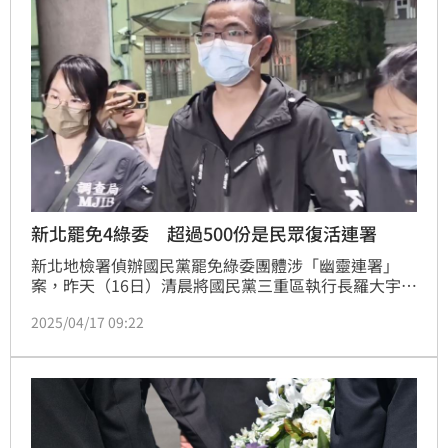
新北罷免4綠委 超過500份是民眾復活連署
新北地檢署偵辦國民黨罷免綠委團體涉「幽靈連署」
案，昨天（16日）清晨將國民黨三重區執行長羅大宇、
板橋區黨部執行長謝慶認、罷免蘇巧慧召集人王昱人、
2025/04/17 09:22
領銜人譚鎮耀、板橋黨部書記蔡甘子及志工應大華等一
共6人，聲請羈押禁見，新北地方法院晚間裁定各3萬至
20萬元金額交保，均禁止出境、出海及限制住居。據了
解，罷免連署書至少有超過500份是已過世的民眾「復
活」參與連署，疑似利用名冊抄錄。