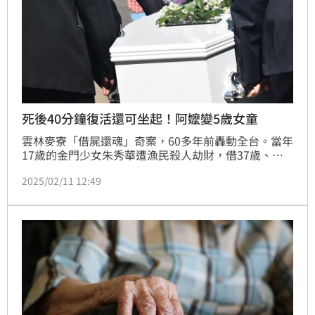
死後40分鐘復活還可坐起！阿嬤變5歲女童
雲林麥寮「借屍還魂」奇案，60多年前轟動全台。當年
17歲的金門少女朱秀華遭漁民殺人劫財，借37歲、陽
壽將盡的吳林罔腰肉身「還魂」，故事還被拍成電影。
2025/02/11 12:49
類似離奇又新奇的案件也發生在泰國！住在村莊內的85
歲老阿嬤，被宣布死亡40分鐘後竟奇蹟復活還可以坐起
來，復活後的老阿嬤像極了一名五歲年紀的小孩，事件
被傳開後也被泰國當地媒體廣為報導。