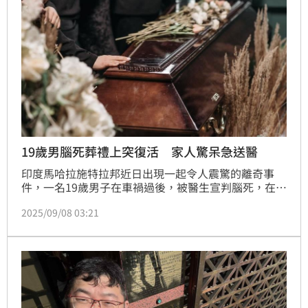
19歲男腦死葬禮上突復活 家人驚呆急送醫
印度馬哈拉施特拉邦近日出現一起令人震驚的離奇事
件，一名19歲男子在車禍過後，被醫生宣判腦死，在家
人為他舉行葬禮的過程中，竟突然甦醒並咳嗽，讓在場
2025/09/08 03:21
親友都非常震驚。目前他已被重新送往醫院，並透過呼
吸器繼續接受治療中。