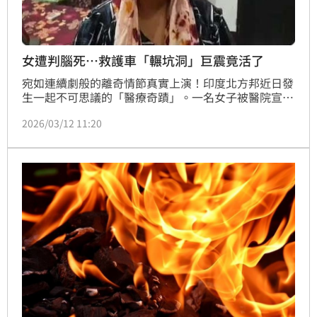
女遭判腦死…救護車「輾坑洞」巨震竟活了
宛如連續劇般的離奇情節真實上演！印度北方邦近日發
生一起不可思議的「醫療奇蹟」。一名女子被醫院宣判
「腦死」，家屬悲痛萬分地將她送上救護車準備載回家
2026/03/12 11:20
辦理後事。沒想到，救護車在途中輾過一個道路坑洞，
一陣劇烈顛簸後，原本失去生命跡象的女子竟突然恢復
呼吸！這起「死而復生」的消息曝光後，立刻在當地與
網路上掀起熱烈討論。