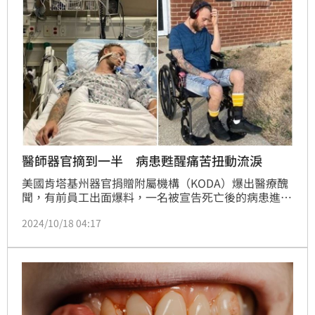
醫師器官摘到一半 病患甦醒痛苦扭動流淚
美國肯塔基州器官捐贈附屬機構（KODA）爆出醫療醜
聞，有前員工出面爆料，一名被宣告死亡後的病患進行
器官捐贈手術時「復活」，躺在手術台上淚流不止、動
2024/10/18 04:17
來動去，對此，當地相關單位已展開調查。