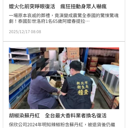
嬤火化前突睜眼復活 瘋狂扭動身眾人嚇瘋
一場原本哀戚的葬禮，竟演變成震驚全泰國的驚悚驚魂
劇！泰國彭世洛府1名65歲阿嬤春提拉
（Chonthirat），日前因腦癌被判定死亡，家屬強忍悲
2025/12/17 08:08
慟將其遺體送往寺廟準備進行火化。沒想到就在工作人
員合力要將大體抬入棺木的最後一刻，阿嬤竟然在眾目
睽睽下「奇蹟睜眼」，甚至在棺材內不斷扭動身體並發
出敲擊聲，嚇得現場法師與送行家屬魂飛魄散。
胡椒染蘇丹紅 全台最大香料業者換名復活
保欣公司2024年明知辣椒粉含蘇丹紅，被退貨後仍繼