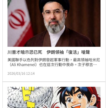
川普才暗示恐已死 伊朗領袖「復活」嗆聲
美國聯手以色列對伊朗發起軍事行動，最高領袖哈米尼
（Ali Khamenei）也在這次行動中喪命。次子穆吉塔
巴（Mojtaba Khamenei）雖接下伊朗最高領袖職位卻
2026/03/16 12:14
動向成迷，美國總統川普（Donald Trump）甚至暗示
穆吉塔巴恐怕「已經死亡」。不過，就在穆吉塔巴死訊
甚囂塵上的同時，他卻突然「赴活」在社群網站發文嗆
聲。