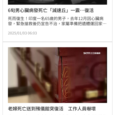
6旬男心臟病發死亡「減速丘」一震…復活
死而復生！印度一名65歲的男子，去年12月因心臟病
發，緊急搶救後仍宣告不治，家屬準備把遺體運回家辦
理後事，沒想到返家途中經過一個「減速丘」，這一個
2025/01/03 06:03
顛簸就讓男子的心臟恢復跳動，奇蹟復活。
老婦死亡送到殯儀館突復活 工作人員嚇壞