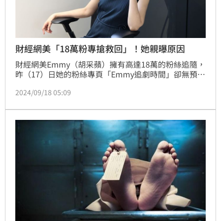
財經網美「18萬粉專搶救回」！她親曝原因
財經網美Emmy（胡采蘋）擁有高達18萬的粉絲追隨，
昨（17）日她的粉絲專頁「Emmy追劇時間」卻無預警
消失，並在事後透過個人帳號發文，示警出現大量仿冒
2024/09/18 05:09
的粉絲專頁及社團。今日她也發文宣布，粉專終於成功
搶救回來，並感謝外界關心「我要去申請藍勾勾了」。