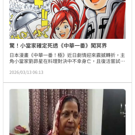
驚！小當家確定死透《中華一番》闖冥界
日本漫畫《中華一番！極》近日劇情迎來震撼轉折，主
角小當家劉昴星在料理對決中不幸身亡，且復活嘗試失
敗，引發全球漫迷熱烈討論。作者小川悅司隨即宣布，
2026/03/13 06:13
第197話將開啟全新「冥界篇」，劇情正式轉向死後世
界。儘管內膳房副主廚卡卡曾試圖透過神獸帝江重組小
當家粒子，但最終宣告無法完全復原，徹底斷絕其重返
人間的可能性。新篇章預告畫面驚現惡鬼，證實小當家
已墜入日本民間信仰中充滿絕望的「賽之河原」。這場
意料之外的劇情走向不僅成功製造話題，更讓讀者敲碗
期待在冥界看見紹安、李嚴等經典角色，甚至推測將上
演一場由閻羅王擔任評審的「地獄料理對決」，為漫畫
帶來前所未有的格局擴張。