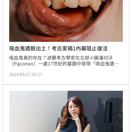
吸血鬼遺骸出土！考古家揭1內幕阻止復活
吸血鬼真的存在？波蘭考古學家在北部小鎮潘切沃
（Pączewo）一處17世紀的墓園中發現「吸血鬼遺
骸」，原這具遺骸上有一把鐮刀抵在喉嚨上，原來，這
2024/09/27 05:17
是中世紀人們為了阻止死者能死而復生，成為捕食活人
的吸血鬼。