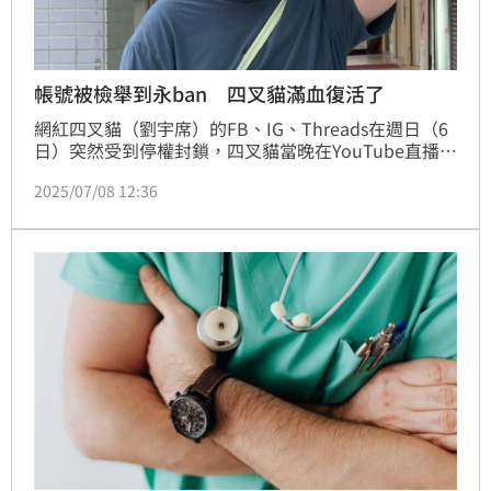
帳號被檢舉到永ban 四叉貓滿血復活了
網紅四叉貓（劉宇席）的FB、IG、Threads在週日（6
日）突然受到停權封鎖，四叉貓當晚在YouTube直播說
收到「永ban（永久封鎖）」訊息，週一（7日）下午
2025/07/08 12:36
受訪說，懷疑是小草團體「鬼針草聯隊」糾眾檢舉。週
一晚間22時40分許，四叉貓的臉書粉專等帳號解封，
他發文表示「消失了30個小時之後，我回來囉」。