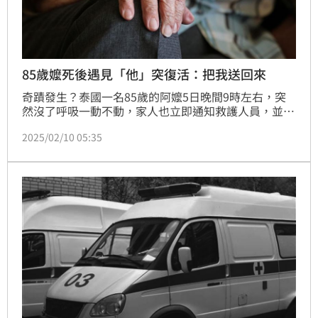
85歲嬤死後遇見「他」突復活：把我送回來
奇蹟發生？泰國一名85歲的阿嬤5日晚間9時左右，突
然沒了呼吸一動不動，家人也立即通知救護人員，並準
備將遺體送往寺廟進行宗教儀式，沒想到時隔40分鐘，
2025/02/10 05:35
原本應該已經過世的阿嬤突然復活坐起來，讓親人十分
驚訝。