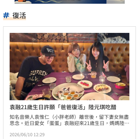
復活
袁融21歲生日許願「爸爸復活」陸元琪吃醋
知名音樂人袁惟仁（小胖老師）離世後，留下妻女無盡
思念。近日愛女「蛋蛋」袁融迎來21歲生日，媽媽陸元
琪特地陪伴她慶生，並在社群分享一家三口難得同框的
2026/06/10 12:29
溫馨畫面。怎料，袁融許下的第三個生日願望竟是「希