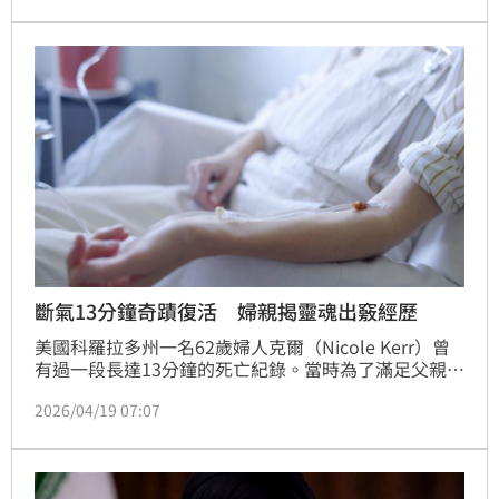
望爸爸復活」，短短一句話讓陸元琪既吃醋又心疼，忍
不住笑嘆：「蛋蛋的第三個願望：把拔復活。ㄟ……沒
有一個願望是給媽咪的。」
斷氣13分鐘奇蹟復活 婦親揭靈魂出竅經歷
美國科羅拉多州一名62歲婦人克爾（Nicole Kerr）曾
有過一段長達13分鐘的死亡紀錄。當時為了滿足父親期
望而報考空軍的她，在返營路上發生慘烈車禍。當搜救
2026/04/19 07:07
人員判定她已無生命跡象、蓋上毯子的那一刻，她卻前
往另一個世界，還領悟到死亡其實是另一種形式的生命
啟航。