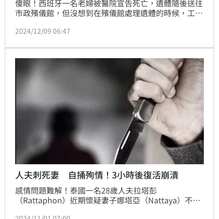
傻眼！西班牙一名老婦被醫院宣告死亡，遺體隨後送往
市政殯儀館，但沒想到在殯儀館處理遺體的時候，工作
人員發現老婦手指有動靜，因此立刻通知衛生部門，醫
2024/12/09 06:47
院進行檢查後，確認女子的生命體徵正常。
人夫刺死妻 自捅殉情！3小時後復活崩潰
感情問題難解！泰國一名28歲人夫拉塔彭
（Rattaphon）近期懷疑妻子娜塔亞（Nattaya）不
忠，2人起爭執時，當著孩子的面狠心持刀刺死她，又
2024/11/01 07:00