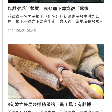
尪離家成半截屍 妻悲痛下葬竟復活返家
菲律賓一名男子捲毛（化名）月初跟妻子發生激烈口
角，捲毛一氣之下離家出走。幾天後，當地海邊發現一
具體型跟捲毛相似的遺體，由於捲毛跟妻子吵架後音訊
2024/08/21 08:45
全無，家人就認定捲毛已死，幫他幫完喪禮並下葬。沒
想到，喪事才剛辦完，捲毛隔天竟「死而復生」，大搖
大擺的走回家，讓目擊鄰居全都嚇壞，事後才發現是家
人鬧烏龍，海邊遺體根本不是捲毛，一場喪事白辦、眼
淚白流。
8旬嬤亡裹屍袋送殯儀館 員工驚：有脈搏