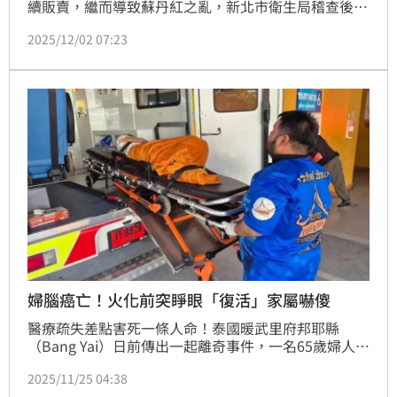
續販賣，繼而導致蘇丹紅之亂，新北市衛生局稽查後開
罰200萬元。（圖／新北市衛生局提供）
2025/12/02 07:23
婦腦癌亡！火化前突睜眼「復活」家屬嚇傻
醫療疏失差點害死一條人命！泰國暖武里府邦耶縣
（Bang Yai）日前傳出一起離奇事件，一名65歲婦人被
醫院宣判腦癌死亡，家屬領取死亡證明後把遺體送到寺
2025/11/25 04:38
廟進行各種儀式；豈料，火化前婦人突然睜開眼睛和微