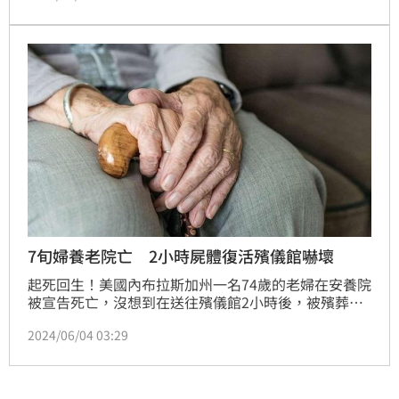
上卻突然「復活」，甚至在之後光著腳一路狂跑3公里
返家。
7旬婦養老院亡 2小時屍體復活殯儀館嚇壞
起死回生！美國內布拉斯加州一名74歲的老婦在安養院
被宣告死亡，沒想到在送往殯儀館2小時後，被殯葬人
員發現老婦還有呼吸，因此立即替她進行心肺復甦術，
2024/06/04 03:29
在送醫後確認老婦的生命跡象還在。對此，警方表示，
辦案31年以來第一次發生這種事。