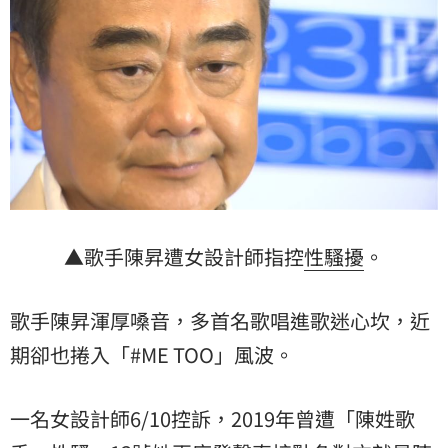
▲歌手陳昇遭女設計師指控
性騷擾
。
歌手陳昇渾厚嗓音，多首名歌唱進歌迷心坎，近
期卻也捲入「#ME TOO」風波。
一名女設計師6/10控訴，2019年曾遭「陳姓歌