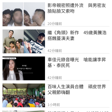
影帝親密照遭外流　與男密友
臉貼臉又索吻
20分鐘前
繼《角頭》新作　49歲黃騰浩
搭魏蔓演夫妻
42分鐘前
車佳元錄音曝光　嗆能讓李昇
基、泰民死
42分鐘前
百味人生演員合體　頑皮世界
父親節嗨翻
1小時前