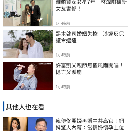
離婚資深女星7年　林煒險被新
女友害慘！
1小時前
黑木啓司婚姻失控　涉違反保
護令遭逮
1小時前
許富凱父親節無懼風雨開唱！
憶亡父淚崩
1小時前
其他人也在看
瘋傳佟麗婭再婚中共高官！網
抖驚人內幕：當情婦懷孕上位