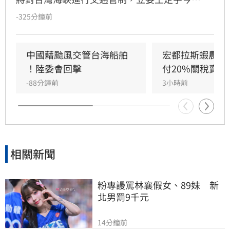
（8）日嚴詞批評，直指中國政府此舉既無知又
-325分鐘前
無良。王定宇表示，中華人民共和國對台灣海峽
毫無管轄權，利用颱風演戲管制交通不僅貽笑大
方，更藐視國際規範。他強調，中國人民處於水
中國藉颱風交管台海船舶 
宏都拉斯蝦農嗆
深火熱，政府卻忙於政治操作。王定宇感嘆，中
！陸委會回擊
付20%關稅賣台
國作為大國卻缺乏基本素質，並再次提醒「誰跟
-88分鐘前
3小時前
中國同一國誰倒楣」。
相關新聞
粉專謾罵林襄假女、89妹　新
北男罰9千元
14分鐘前