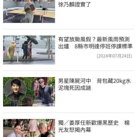
徐乃麟證實了
有望放颱風假？最新風雨預測
出爐 8縣市明達停班停課標準
(2024年07月24日)
男星陳屍河中　背包藏20kg水
泥塊死因成謎
獨／姜厚任新歡爆黑歷史　楊
光友怒揭內幕