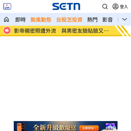
登入
即時
颱風動態
台股怎投資
熱門
影音
熱搜
又索
美法院裁定白宮宴會廳停工 川普誓言上
NCC
訴
務