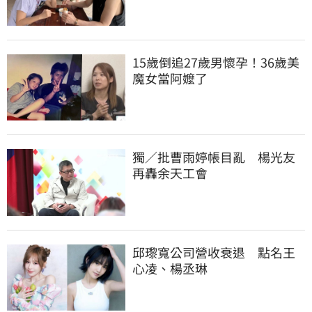
15歲倒追27歲男懷孕！36歲美
魔女當阿嬤了
獨／批曹雨婷帳目亂　楊光友
再轟余天工會
邱瓈寬公司營收衰退　點名王
心凌、楊丞琳