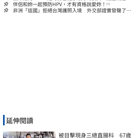
嫌晚！
伴侶和妳一起預防HPV，才有資格說愛妳！
PR
非洲「這國」拒絕台灣護照入境 外交部證實發聲了：
持續交涉聯繫
延伸閱讀
被目擊現身三總直腸科　67歲