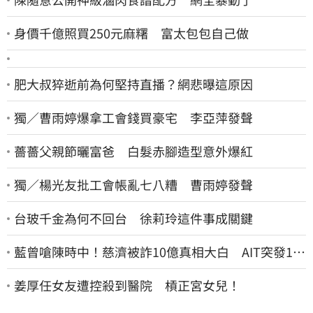
身價千億照買250元麻糬 富太包包自己做
肥大叔猝逝前為何堅持直播？網悲曝這原因
獨／曹雨婷爆拿工會錢買豪宅 李亞萍發聲
薔薔父親節曬富爸 白髮赤腳造型意外爆紅
獨／楊光友批工會帳亂七八糟 曹雨婷發聲
台玻千金為何不回台 徐莉玲這件事成關鍵
藍曾嗆陳時中！慈濟被詐10億真相大白 AIT突發1文
酸爆…他笑：真的很會
姜厚任女友遭控殺到醫院 槓正宮女兒！