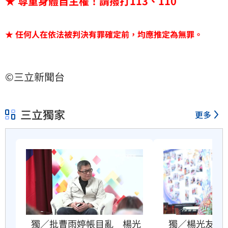
★ 尊重身體自主權！請撥打113、110
★ 任何人在依法被判決有罪確定前，均應推定為無罪。
©三立新聞台
三立獨家
更多
獨／批曹雨婷帳目亂　楊光
獨／楊光友批