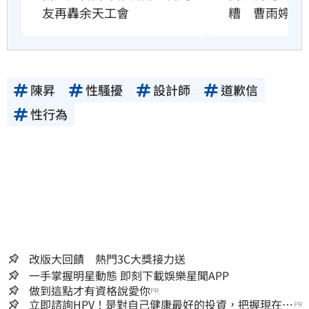
友再轟余天工會
糟　曹雨婷發
陳昇
性騷擾
設計師
道歉信
性行為
改版大回饋 熱門3C大獎接力送
一手掌握明星動態 即刻下載娛樂星聞APP
做到這點才有資格說愛你
PR
立即諮詢HPV！是對自己健康最好的投資，把握現在不
PR