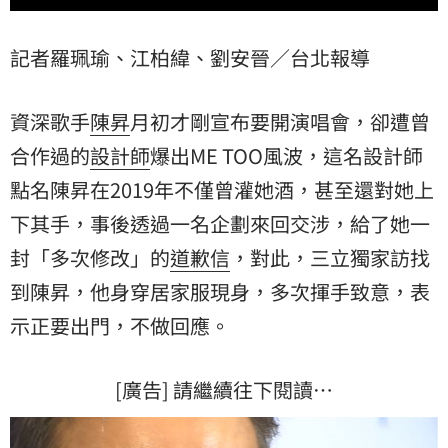
記者羅珮瑜、江柏緯、劉安晉／台北報導
資深歌手
陳昇
月初才剛宣布要開演唱會，卻遭曾
合作過的
設計師
爆出ME TOO風波，這名設計師
點名陳昇在2019年不僅曾灌她酒，甚至還對她上
下其手，事後透過一名企劃來回交涉，給了她一
封「多次修改」的
道歉信
，對此，三立獨家訪找
到陳昇，他身穿居家服現身，多次揮手致意，表
示正要出門，不做回應。
[廣告] 請繼續往下閱讀…