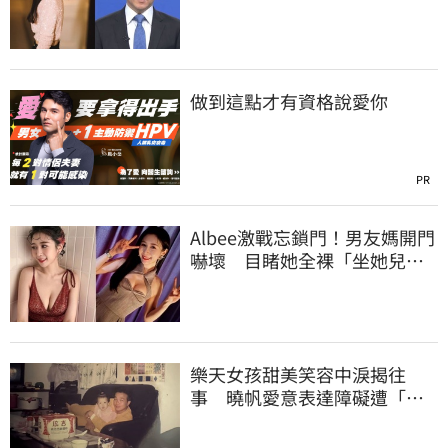
做到這點才有資格說愛你
PR
Albee激戰忘鎖門！男友媽開門
嚇壞 目睹她全裸「坐她兒子
身上」
樂天女孩甜美笑容中淚揭往
事 曉帆愛意表達障礙遭「粉
紅父愛」重擊