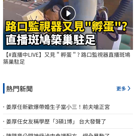
【#直播中LIVE】又見＂孵蛋＂? 路口監視器直播斑鳩
築巢駐足
熱門新聞
更多
姜厚任新歡爆帶婚生子當小三！前夫嗆正宮
姜厚任女友稱學歷「3碩1博」 台大發聲了
陳隨意公開神級滷肉食譜配方 網全暴動了