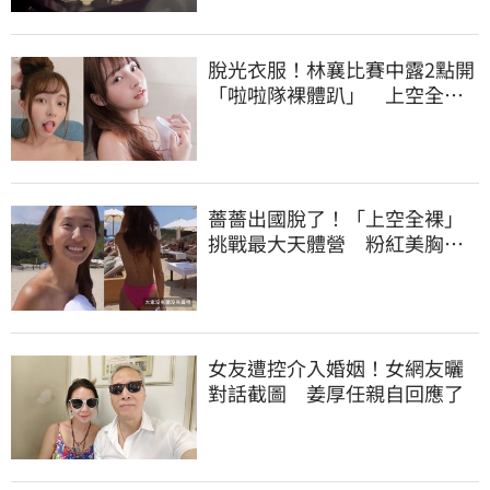
脫光衣服！林襄比賽中露2點開
「啦啦隊裸體趴」 上空全裸
被看光光
薔薔出國脫了！「上空全裸」
挑戰最大天體營 粉紅美胸被
路人狂讚
女友遭控介入婚姻！女網友曬
對話截圖 姜厚任親自回應了