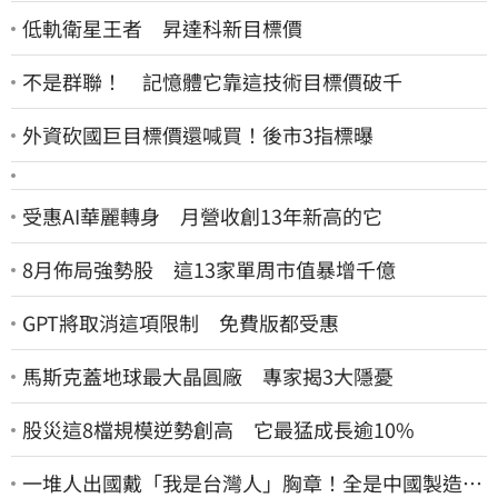
低軌衛星王者 昇達科新目標價
不是群聯！ 記憶體它靠這技術目標價破千
外資砍國巨目標價還喊買！後市3指標曝
受惠AI華麗轉身 月營收創13年新高的它
8月佈局強勢股 這13家單周市值暴增千億
GPT將取消這項限制 免費版都受惠
馬斯克蓋地球最大晶圓廠 專家揭3大隱憂
股災這8檔規模逆勢創高 它最猛成長逾10%
一堆人出國戴「我是台灣人」胸章！全是中國製造