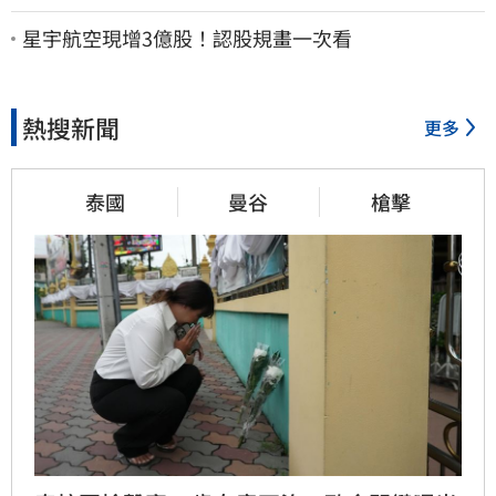
Cheap酸：精神分裂
星宇航空現增3億股！認股規畫一次看
熱搜新聞
更多
泰國
曼谷
槍擊