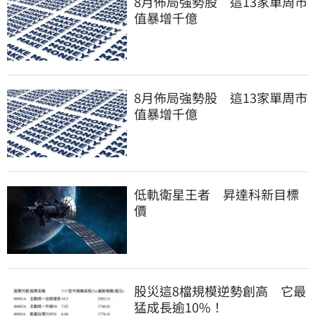
8月佈局強勢股 這13家單周市
值暴增千億
8月佈局強勢股 這13家單周市
值暴增千億
低軌衛星王者 昇達科新目標
價
股災這8檔規模逆勢創高 它最
猛成長逾10%！