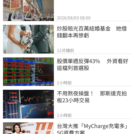
2026/08/03 08:00
炒股賠光百萬結婚基金　她借
錢翻本再慘虧
12分鐘前
股價單週反彈43%　 外資看好
這檔列首選股
1小時前
不用熬夜操盤！　那斯達克拍
板23小時交易
1小時前
台灣大推「MyCharge充電多」
5G資費方案