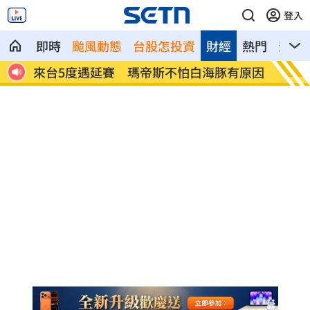
登入
即時
颱風動態
台股怎投資
財經
熱門
影音
再慘
來台5度遇延賽 瑪帝斯不怕白海豚有原因
視障男