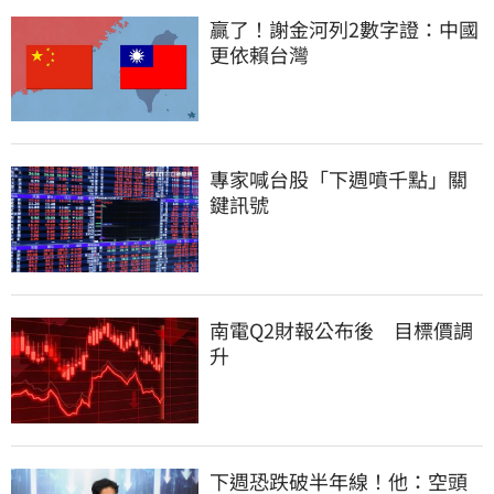
贏了！謝金河列2數字證：中國
更依賴台灣
專家喊台股「下週噴千點」關
鍵訊號
南電Q2財報公布後　目標價調
升
下週恐跌破半年線！他：空頭