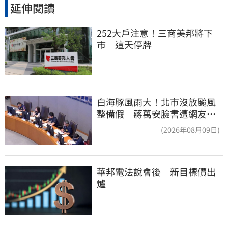
延伸閱讀
252大戶注意！三商美邦將下
市　這天停牌
白海豚風雨大！北市沒放颱風
整備假 蔣萬安臉書遭網友灌
爆：標準在哪？
(2026年08月09日)
華邦電法說會後　新目標價出
爐