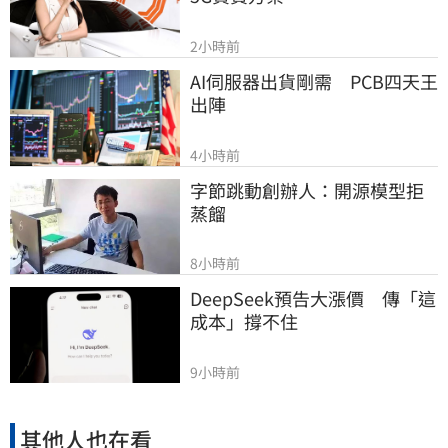
2小時前
AI伺服器出貨剛需　PCB四天王
出陣
4小時前
字節跳動創辦人：開源模型拒
蒸餾
8小時前
DeepSeek預告大漲價　傳「這
成本」撐不住
9小時前
其他人也在看