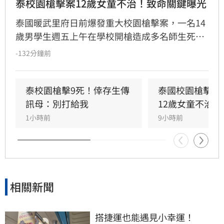
泰校園槍擊案12歲女童不治！致命關鍵曝光
泰國暖武里府日前爆發重大校園槍擊案，一名14
歲男學生週五上午在學校開槍造成多名師生死
傷，之後舉槍自盡，且嫌犯被懷疑案發前已在家
-132分鐘前
中殺害祖父母，而一名12歲女童送醫搶救後傷重
不治，使整起事件死亡人數增加至9人。慘案發
生後，泰國總理阿努廷（Anutin Charnvirakul）
泰校園槍擊9死！倖存生傳
泰國校園槍擊案
隨即承諾推動新的槍枝管制法律，未來擬限制一
訊母：別打給我
12歲女童不治
般民眾攜帶槍枝，僅允許執勤中的政府官員持
1小時前
9小時前
槍。
相關新聞
搭捷運也能遇見小幸運！