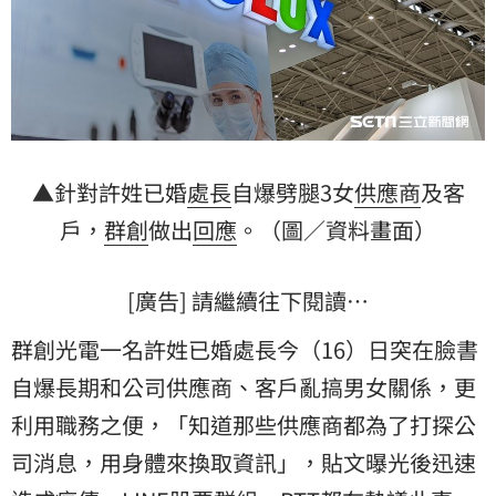
▲針對許姓已婚
處長
自爆劈腿3女
供應商
及客
戶，
群創
做出
回應
。（圖／資料畫面）
[廣告] 請繼續往下閱讀…
群創光電一名許姓已婚處長今（16）日突在臉書
自爆長期和公司供應商、客戶亂搞男女關係，更
利用職務之便，「知道那些供應商都為了打探公
司消息，用身體來換取資訊」，貼文曝光後迅速