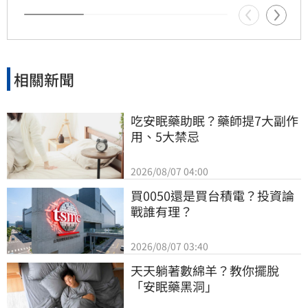
行情有望持續升溫，市場預期萬元股俱樂部規模
將擴大，投資人對於高價族群的本益比評價轉趨
樂觀。不過投資仍具風險，提醒投資人應審慎評
估市場變化。
相關新聞
吃安眠藥助眠？藥師提7大副作
用、5大禁忌
2026/08/07 04:00
買0050還是買台積電？投資論
戰誰有理？
2026/08/07 03:40
天天躺著數綿羊？教你擺脫
「安眠藥黑洞」