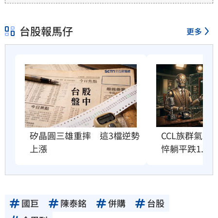
台股報馬仔
更多
矽晶圓三雄重摔　這3檔逆勢
CCL族群氣勢
上漲
悴躺平跌1.6%
國巨
陳泰銘
併購
台股