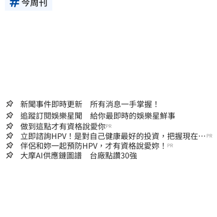
今周刊
新聞事件即時更新 所有消息一手掌握！
追蹤訂閱娛樂星聞 給你最即時的娛樂星鮮事
做到這點才有資格說愛你
PR
立即諮詢HPV！是對自己健康最好的投資，把握現在不
PR
嫌晚！
伴侶和妳一起預防HPV，才有資格說愛妳！
PR
大摩AI供應鏈圖譜 台廠點讚30強