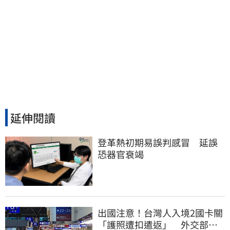
延伸閱讀
登革熱初期易誤判感冒　延誤
恐器官衰竭
出國注意！台灣人入境2國卡關
「護照遭扣遣返」 外交部證