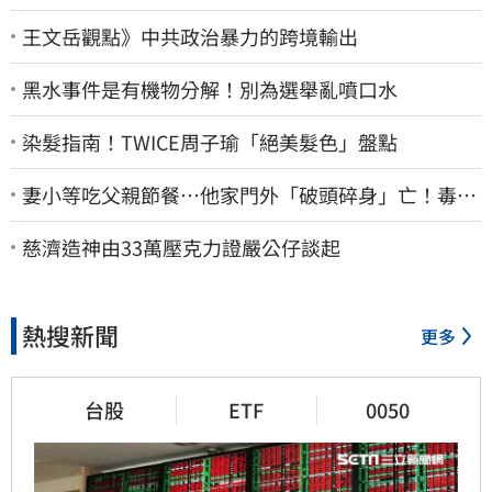
王文岳觀點》中共政治暴力的跨境輸出
黑水事件是有機物分解！別為選舉亂噴口水
染髮指南！TWICE周子瑜「絕美髮色」盤點
妻小等吃父親節餐⋯他家門外「破頭碎身」亡！毒駕
男一路向南撞死人收押
慈濟造神由33萬壓克力證嚴公仔談起
熱搜新聞
更多
台股
ETF
0050