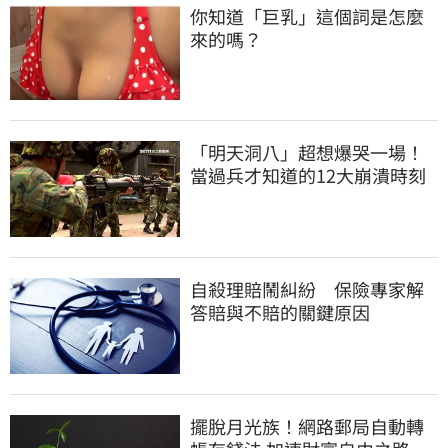
你知道「巨乳」這個詞是怎麼
來的嗎？
「明天洞八」超想爆哭一場！
當過兵才知道的12大崩潰時刻
自殺理賠鬧糾紛 保險專家解
答賠與不賠的關鍵原因
擺脫月光族！網路郵局自動轉