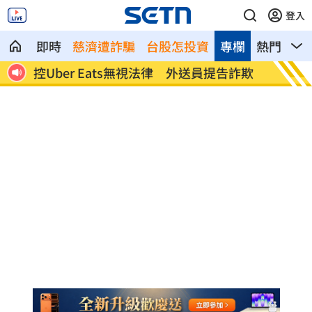
登入
即時
慈濟遭詐騙
台股怎投資
專欄
熱門
影
詐欺
合歡山公廁爆紅！男廁在南投、女廁在花
農夫
蓮