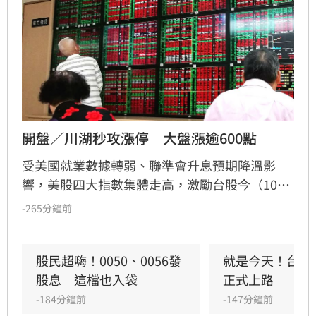
開盤／川湖秒攻漲停　大盤漲逾600點
受美國就業數據轉弱、聯準會升息預期降溫影
響，美股四大指數集體走高，激勵台股今（10）
日強勢開盤。台積電領軍上漲20元，帶動加權指
-265分鐘前
數盤中勁揚超過600點，一舉突破44800點關卡，
台指期更提前站上45000點大關。櫃買指數同步
走強，漲幅達1.98%。值得關注的是，處置股新
股民超嗨！0050、0056發
就是今天！台股
制今日正式上路，交易機制鬆綁有效提升市場流
股息　這檔也入袋
正式上路
動性。分析師指出，隨著監管環境改善，高價股
-184分鐘前
-147分鐘前