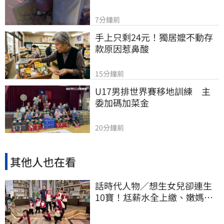
7分鐘前
手上只剩24元！獨居嬤不動存
款原因惹鼻酸
15分鐘前
U17男排世界賽移地訓練　主
委加碼加菜金
20分鐘前
其他人也在看
話時代人物／想生女兒卻連生
10寶！尪薪水全上繳、嫩媽吐
心聲：不生了