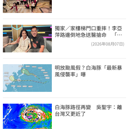
獨家／家樓梯門口重摔！李亞
萍路邊倒地急送醫搶命 「最
新傷況」曝
(2026年08月07日)
明放颱風假？白海豚「最新暴
風侵襲率」曝
白海豚路徑再變　吳聖宇：離
台灣又更近了