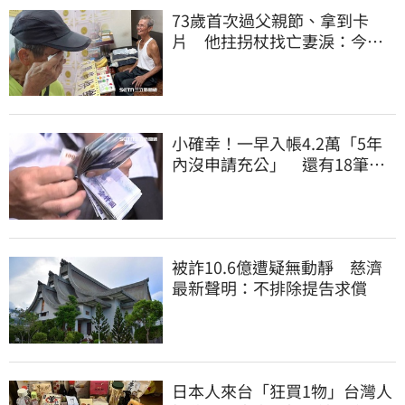
73歲首次過父親節、拿到卡
片 他拄拐杖找亡妻淚：今天
好多人來幫我慶祝
小確幸！一早入帳4.2萬「5年
內沒申請充公」 還有18筆錢
連發到8月底
被詐10.6億遭疑無動靜 慈濟
最新聲明：不排除提告求償
日本人來台「狂買1物」台灣人