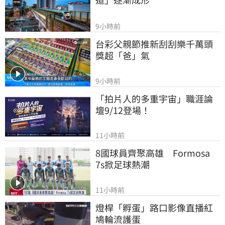
9小時前
台彩父親節推新刮刮樂千萬頭
獎超「爸」氣
9小時前
「拍片人的多重宇宙」職涯論
壇9/12登場！
11小時前
8國球員齊聚高雄　Formosa 
7s掀足球熱潮
11小時前
燈桿「孵蛋」路口影像直播紅
鳩輪流護蛋