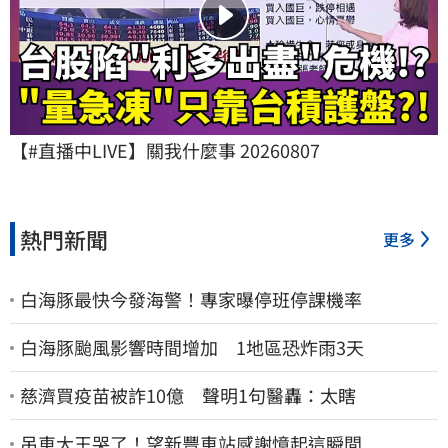
【#直播中LIVE】關我什麼事 20260807
熱門新聞
更多
白海豚最快今發海警！專家曝停班停課機率
白海豚颱風影響時間增加 1地區恐炸雨3天
慈濟買疫苗被詐10億 聲明1句醫轟：太瞎
吊車大王哭了！望新豐車站感謝憶起這瞬間