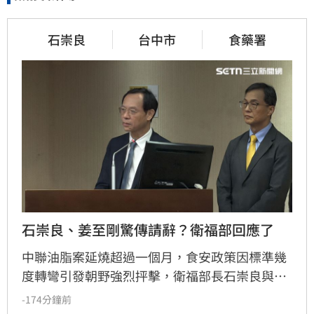
石崇良
台中市
食藥署
石崇良、姜至剛驚傳請辭？衛福部回應了
中聯油脂案延燒超過一個月，食安政策因標準幾
度轉彎引發朝野強烈抨擊，衛福部長石崇良與食
藥署長姜至剛遭點名負責。今日政壇突傳出兩人
-174分鐘前
已請辭的消息，儘管石崇良上午仍公開回應爭