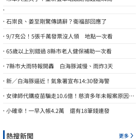
石崇良、姜至剛驚傳請辭？衛福部回應了
9/7充公！5張千萬發票沒人領 地點一次看
65歲以上別錯過 8縣市老人健保補助一次看
7縣市大雨特報開轟 白海豚減慢、雨炸3天
新／白海豚逼近！氣象署宣布14:30發海警
女律師代購疫苗騙走10.6億！慈濟多年未報案原因
曝：檢警上門才知被騙
小確幸！一早入帳4.2萬 還有18筆錢連發
熱搜新聞
更多