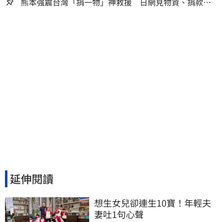
熊本強震台灣「捐一物」神救援 日網見物資、捐款
喊：給台灣統治算了
延伸閱讀
想生女兒卻連生10寶！年輕夫
妻吐1句心聲