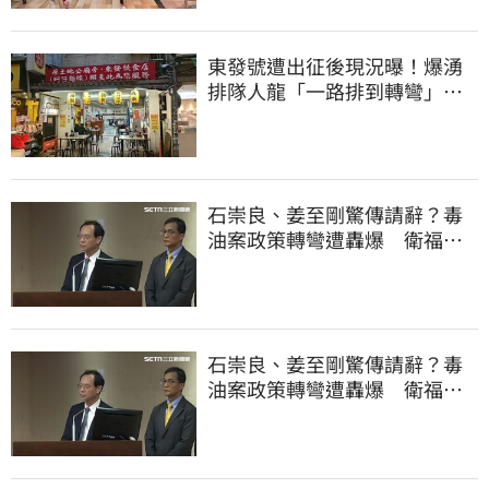
東發號遭出征後現況曝！爆湧
排隊人龍「一路排到轉彎」
上萬網友力挺
石崇良、姜至剛驚傳請辭？毒
油案政策轉彎遭轟爆 衛福部
回應了
石崇良、姜至剛驚傳請辭？毒
油案政策轉彎遭轟爆 衛福部
回應了