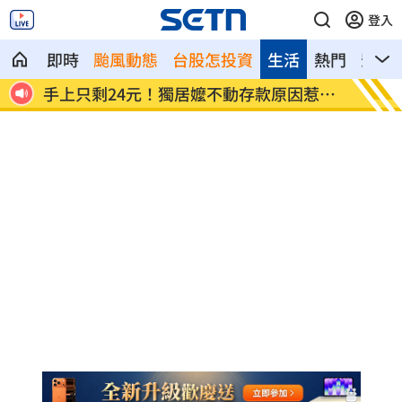
登入
即時
颱風動態
台股怎投資
生活
熱門
影音
逮補
手上只剩24元！獨居嬤不動存款原因惹鼻
小刀婚
酸
婚