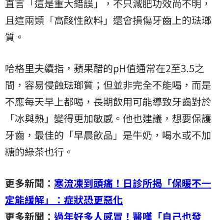
直言「這是重大錯誤」，不只減肥功效尚不明，
且這兩類「高酸性飲料」還會損傷牙齒上的琺瑯
質。
哈格里夫續指，蘋果醋的pH值通常在2至3.5之
間，容易侵蝕琺瑯質；但並非完全不能喝，而是
不應每天早上都喝，長期飲用可能導致牙齒對於
「冰與熱」變得更加敏感。他也建議，想要保護
牙齒，最佳的「早晨飲品」是牛奶，喝水或
不加
糖的綠茶也行。
更多新聞：
寒流凍到頭痛！日診所揭「保暖不一
定能緩解」：症狀恐更惡化
更多新聞：
過年好多人感冒！醫嘆「自己也發