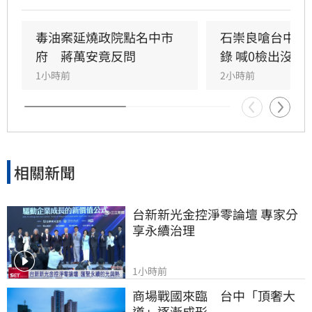
議，但隨後再度傳出請辭傳聞，針對人事異動是
否屬實，衛福部僅回應表示不予回應。
毒油案延燒政院點名中市
石崇良嗆台中市
府　蔣萬安竟反問
錄 喊0檢出沒意
1小時前
2小時前
相關新聞
台新新光金控淨零論壇 專家分
享永續治理
1小時前
商場戰國來臨　台中「頂奢大
道」逐漸成形