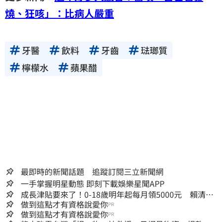
燒、狂咳」：比病人嚴重
牙醫
飲料
牙齒
琺瑯質
檸檬水
蘋果醋
最即時的新聞話題 追蹤訂閱三立新聞網
一手掌握明星動態 即刻下載娛樂星聞APP
成長津貼要來了！0-18歲明年起每月領5000元 賴清
德：此時不生更待何時
做到這點才有資格說愛你
PR
做到這點才有資格說愛你
PR