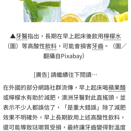
▲
牙醫
指出，長期在早上起床後飲用
檸檬水
（圖）等高酸性
飲料
，可能會損害
牙齒
。（圖／
翻攝自Pixabay）
[廣告] 請繼續往下閱讀…
在外國的部分網路社群流傳，早上起床喝
蘋果醋
或檸檬水有助於減肥，澳洲牙醫對此直搖頭，並
表示不少人都誤信了，「是重大錯誤」除了減肥
效果不明確外，早上長期飲用上述高酸性飲料，
還可能導致
琺瑯質
受損，最終讓牙齒變得對溫度