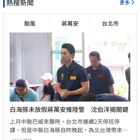
熱搜新聞
更多
颱風
蔣萬安
台北市
白海豚未放假蔣萬安推陸警　沈伯洋揭關鍵
上月中颱巴威來襲時，台北市連續2天停班停
課，但是中颱白海豚自昨晚起，為北台灣帶來強
風豪雨，但台北市今（9）日卻未放假，引發民