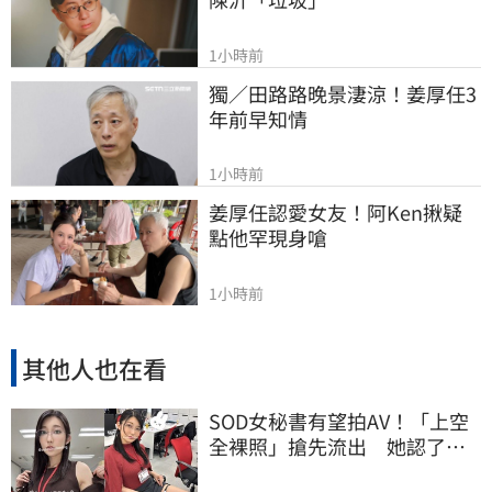
1小時前
獨／田路路晚景淒涼！姜厚任3
年前早知情
1小時前
姜厚任認愛女友！阿Ken揪疑
點他罕現身嗆
1小時前
其他人也在看
SOD女秘書有望拍AV！「上空
全裸照」搶先流出 她認了：
上班7個月沒男友