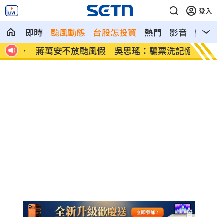
登入
即時
颱風動態
台股怎投資
熱門
影音
熱搜
爆炸
蔣萬安不放颱風假 吳思瑤：騙票洗記憶
新／1
雨