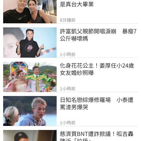
是真台大畢業
8分鐘前
許富凱父親節開唱淚崩　暴瘦7
公斤嚇壞媽
1小時前
化身花花公主！姜厚任小24歲
女友婚紗照曝
1小時前
日知名戀綜爆修羅場　小泰遭
罵渣男爆哭
1小時前
慈濟買BNT遭詐掀議！呱吉轟
陳沂「垃圾」