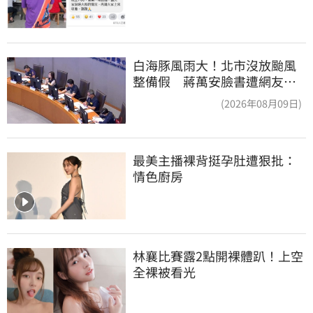
白海豚風雨大！北市沒放颱風
整備假 蔣萬安臉書遭網友灌
爆：標準在哪？
(2026年08月09日)
最美主播裸背挺孕肚遭狠批：
情色廚房
林襄比賽露2點開裸體趴！上空
全裸被看光