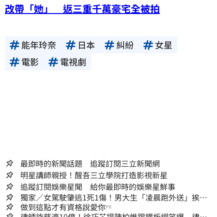
改帶「她」 返三重千萬豪宅全被拍
能年玲奈
日本
糾紛
女星
電影
電視劇
最即時的新聞話題 追蹤訂閱三立新聞網
明星講師親授！醒吾三立學院打造影視新星
追蹤訂閱娛樂星聞 給你最即時的娛樂星鮮事
獨家／女駕駛肇逃1死1傷！男大生「凌晨跑外送」挨
撞 媽淚：家快瓦解
做到這點才有資格說愛你
PR
律師詐慈濟10億！徐巧芯提陳柏惟踢鐵板網笑爆 律師