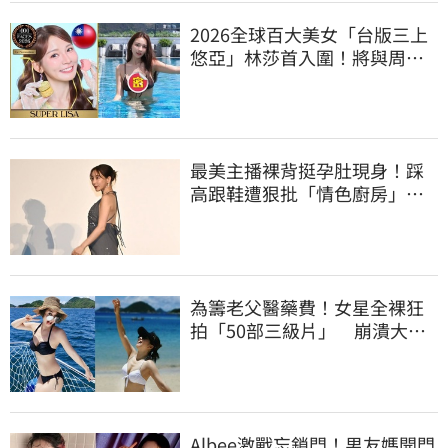
2026全球百大美女「台版三上
悠亞」林莎首入圍！將與周子
瑜、舒華競爭
最美主播裸背挺孕肚現身！踩
高跟鞋遭狠批「情色廚房」：
根本是肚兜
為籌老父醫藥費！女星全裸狂
拍「50部三級片」 崩潰大
哭：沒靈魂了
Albee激戰忘鎖門！男友媽開門