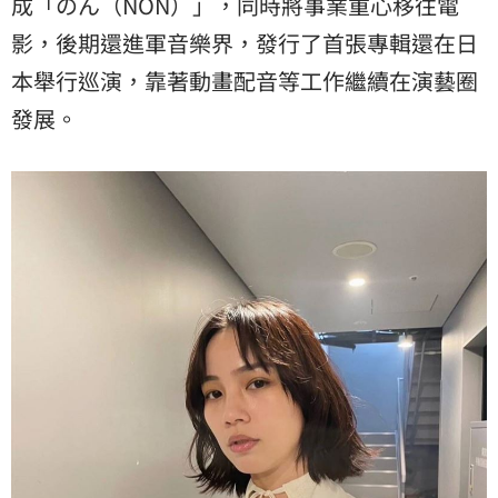
成「のん（NON）」，同時將事業重心移往電
影，後期還進軍音樂界，發行了首張專輯還在日
本舉行巡演，靠著動畫配音等工作繼續在演藝圈
發展。