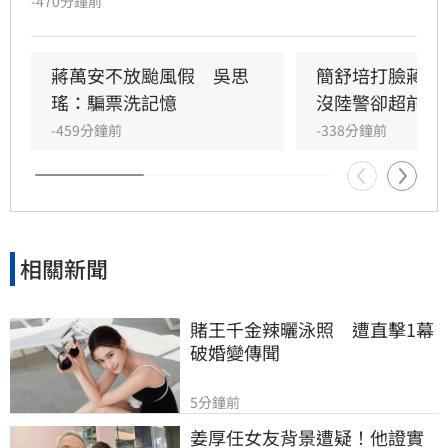
-470分鐘前
眾質疑，台北市長蔣萬安說因為這次氣象署未發
布陸警。對此，民進黨台北市長參選人沈伯洋回
應，市民會有的疑慮，不會說是精不精準的問
蔣萬安不放颱風假　吳思
簡舒培打臉蔣萬
題，而是SOP是什麼？你的標準是什麼？能不能
瑤：騙票洗記憶
沒陸警卻超前放
夠公開透明，讓市民能夠事先知道說，原來標準
-459分鐘前
-338分鐘前
是這樣，所以今天有放、今天沒有放。他呼籲，
還是很希望說能夠有一些比
相關新聞
賭王千金辣曬泳照　遭直擊1幕
破婚變傳聞
5分鐘前
姜厚任女友背景遭疑！他證實