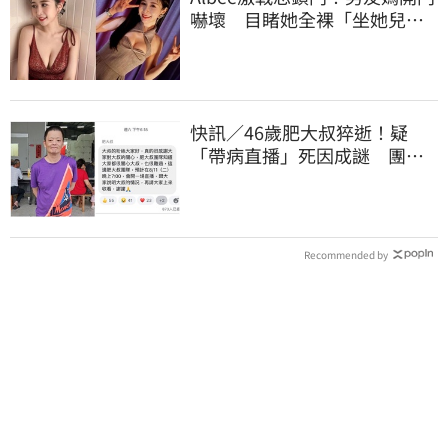
嚇壞 目睹她全裸「坐她兒子
身上」
快訊／46歲肥大叔猝逝！疑
「帶病直播」死因成謎 團隊
「證實1事」發聲
Recommended by