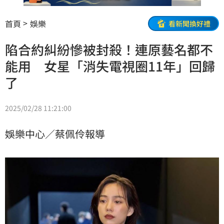
首頁
娛樂
看新聞換好禮
陷合約糾紛慘被封殺！連原藝名都不
能用 女星「消失電視圈11年」回歸
了
2025/02/28 11:21:00
娛樂中心／蔡佩伶報導