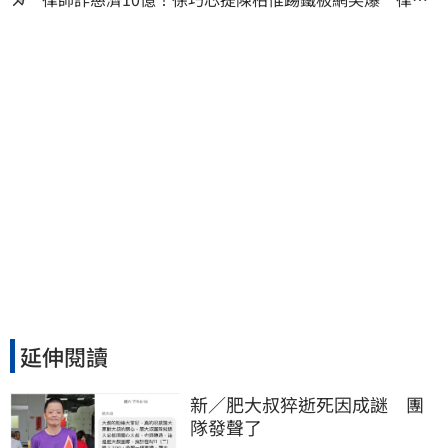
再曬1照補刀
延伸閱讀
新／肥大叔猝逝死因成謎　團
隊發聲了