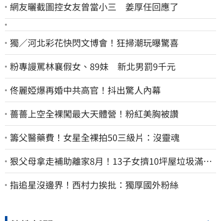
網友曬截圖控女友曾當小三 姜厚任回應了
獨／河北彩花快閃文博會！狂掃潮玩曝驚喜
粉專謾罵林襄假女、89妹 新北男罰9千元
佟麗婭爆再婚中共高官！抖出驚人內幕
薔薔上空全裸闖最大天體營！粉紅美胸被讚
籌父醫藥費！女星全裸拍50三級片：沒靈魂
狠父母拿走補助離家8月！13子女擠10坪屋垃圾滿地
驚見幼童深夜遊蕩
指追星沒邊界！西村力挨批：獨厚國外粉絲