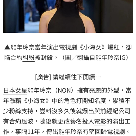
▲
能年玲奈
當年演出
電視劇
《小海女》爆紅，卻
陷合約
糾紛
被封殺。（圖／翻攝自能年玲奈IG）
[廣告] 請繼續往下閱讀…
日本
女星
能年玲奈（NON）擁有亮麗的外型，當
年憑藉《小海女》中的角色打開知名度，累積不
少粉絲支持，豈料沒多久後就爆出與前經紀公司
有合約風波，隨後就更改藝名投入
電影
的演出工
作，事隔11年，傳出能年玲奈有望回歸電視劇。