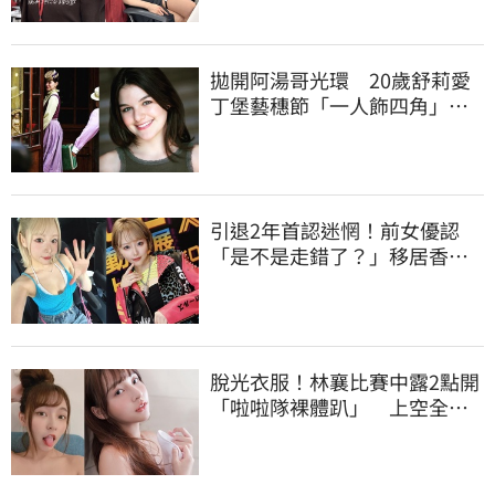
拋開阿湯哥光環 20歲舒莉愛
丁堡藝穗節「一人飾四角」驚
豔全場
引退2年首認迷惘！前女優認
「是不是走錯了？」移居香港
後真實現況
脫光衣服！林襄比賽中露2點開
「啦啦隊裸體趴」 上空全裸
被看光光