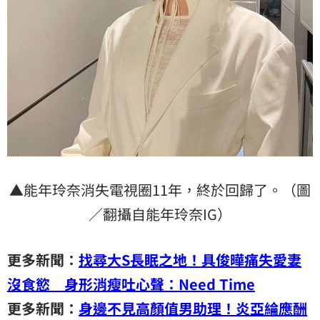
▲能年玲奈消失電視圈11年，終於回歸了。（圖
／翻攝自能年玲奈IG）
更多新聞：
找尋大S長眠之地！具俊曄痛失愛妻
沒食慾 身形消瘦吐心聲：Need Time
更多新聞：
身邊不見高顏值男助理！炎亞綸應酬