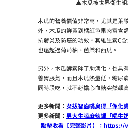
▲木瓜被世界衛生組織
木瓜的營養價值非常高，尤其是葉
外，木瓜的鮮黃到橘紅色果肉富含類
抗發炎及防癌的功效。其維生素C含
也遠超過葡萄柚、芭樂和西瓜。
另外，木瓜酵素除了助消化，也具
善胃脹氣，而且木瓜熱量低，糖尿病患
同時段吃，就不必擔心血糖突然飆
更多新聞：
女拔智齒嘴臭得「像化
更多新聞：
男大生嗑麻辣鍋「喝牛奶
點擊收看【完整影片】：https://www.