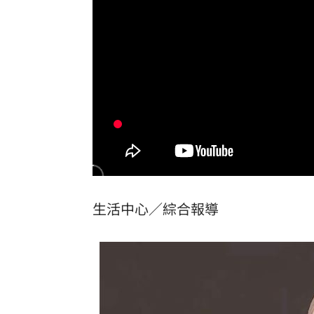
離婚資深女星7年 林煒險被新女友害慘
張翔扭傷腳踝下二軍 餅總曝為亞運保
不用跑跑跳跳！研究曝「1動作可降血壓
台灣彩券開獎直播中
20:31
LIVE三立+24小時直播
15:27
三立iNEWS新聞台線上直播
18:00
生活中心／綜合報導
商場戰國來臨 台中「頂奢大道」逐漸
台彩父親節推新刮刮樂千萬頭獎超「爸
「拍片人的多重宇宙」職涯論壇9/12登
8國球員齊聚高雄 Formosa 7s掀足球