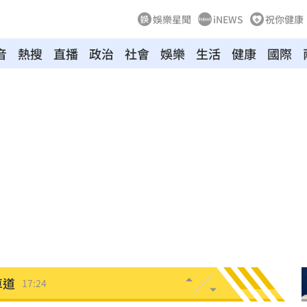
娛樂星聞
iNEWS
祝你健康
音
熱搜
直播
政治
社會
娛樂
生活
健康
國際
特報
17:32
1
17:30
架
17:27
議
17:24
車道
17:24