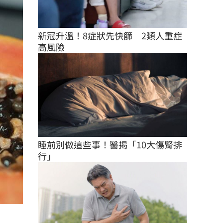
新冠升溫！8症狀先快篩　2類人重症
高風險
睡前別做這些事！醫揭「10大傷腎排
行」