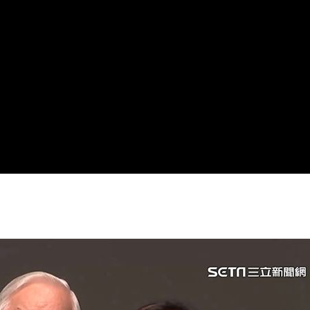
！
17:02
護他
17:01
」
17:01
成形
12:00
」氣
12:00
場！
10:30
熱潮
10:00