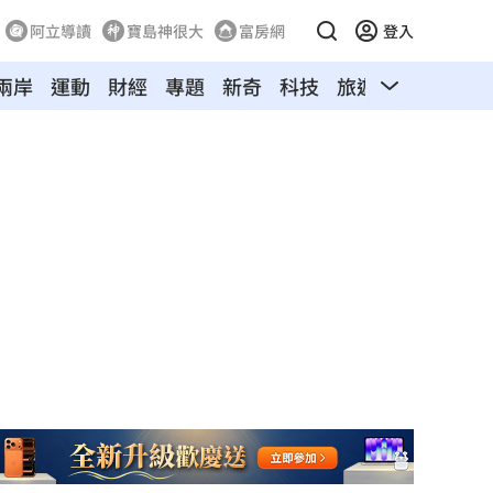
阿立導讀
寶島神很大
富房網
登入
兩岸
運動
財經
專題
新奇
科技
旅遊
汽車
寵物