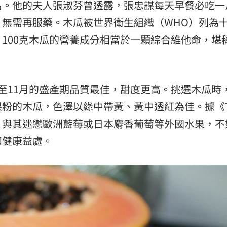
名。他的夫人張淑芬曾透露，張忠謀每天早餐必吃一
，無需再服藥。木瓜被
世界衛生組織
（WHO）列為
，100克木瓜的營養成分相當於一顆綜合維他命，堪
至11月的盛產期品質最佳，甜度更高。挑選木瓜時
粉的木瓜，色澤以綠中帶黃、黃中透紅為佳。據《T
，與其迷戀歐洲藍莓或日本麝香葡萄等外國水果，不
和健康益處。