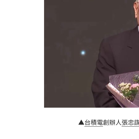
理想混蛋號召粉絲跨海追星吃美食！
18:
▲
台積電
創辦人
張忠