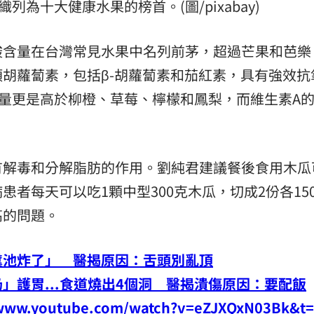
列為十大健康水果的榜首。(圖/pixabay)
酸含量在台灣常見水果中名列前茅，超過芒果和芭樂
胡蘿蔔素，包括β-胡蘿蔔素和茄紅素，具有強效抗
量更是高於柳橙、草莓、檸檬和鳳梨，而維生素A
有解毒和分解脂肪的作用。劉純君建議餐後食用木瓜
者每天可以吃1顆中型300克木瓜，切成2份各15
高的問題。
糞池炸了」 醫揭原因：舌頭別亂頂
」護胃...食道燒出4個洞 醫揭潰傷原因：要配飯
youtube.com/watch?v=eZJXQxN03Bk&t=