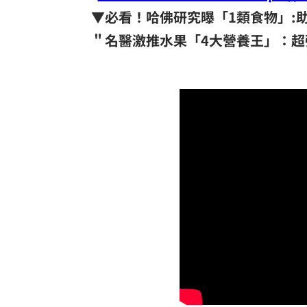
▼必看！哈佛研究曝「1類食物」:
＂名醫激推水果「4大營養王」：超