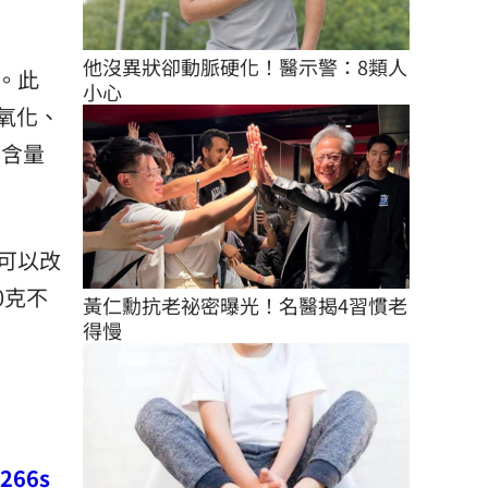
他沒異狀卻動脈硬化！醫示警：8類人
。此
小心
氧化、
的含量
可以改
0克不
黃仁勳抗老祕密曝光！名醫揭4習慣老
得慢
266s