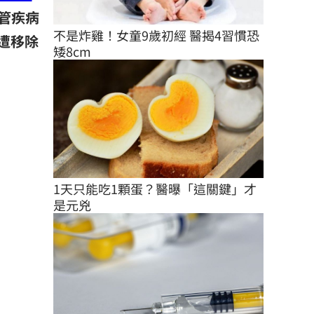
管疾病
不是炸雞！女童9歲初經 醫揭4習慣恐
遭移除
矮8cm
1天只能吃1顆蛋？醫曝「這關鍵」才
是元兇