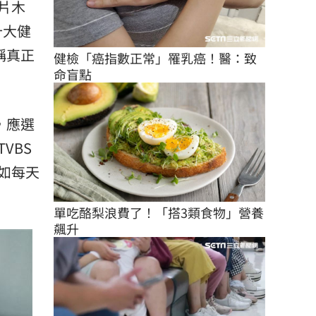
片木
十大健
稱真正
健檢「癌指數正常」罹乳癌！醫：致
命盲點
，應選
VBS
如每天
單吃酪梨浪費了！「搭3類食物」營養
飆升