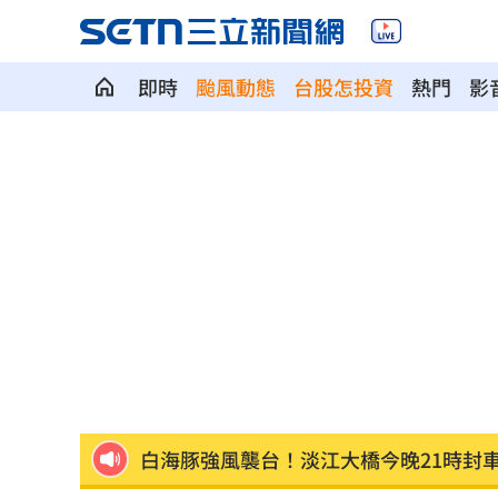
即時
颱風動態
台股怎投資
熱門
影
新／白海豚雨彈開轟！10縣市豪、大雨
林佳龍：熊本震災台灣捐款已逾2億
17:3
日本防衛預算創新高 擬編列8.9兆日圓
翰霖苦茶油苯駢芘不合格 新北：已下
白海豚逼近！宜蘭路樹被吹斷
17:27
總預算200多案保留 藍：盼大幅收斂爭
白海豚強風襲台！淡江大橋今晚21時封