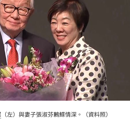
15
謀
（左）與妻子張淑芬鶼鰈情深。（資料照）