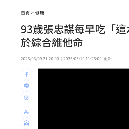
伊朗戰爭無解 美最高將領私下盤算曝
首頁
健康
漢光42／驗證即修即戰能力 展現後勤
93歲張忠謀每早吃「
斷交19年看見台灣實力！這國來台尋找
於綜合維他命
川普提名布蘭希任司法部長 獲凱西迪
國際油價仍高「下週是否漲價」中油公
2025/03/09 21:20:00
2025/03/10 11:26:09
更新
為何買疫苗需要掮客？新北議員：又是
颱風昌鴻撲向日本 恐從東北登陸穿越
百味人生演員合體 頑皮世界父親節嗨
美法官暫止藥明康德列中國軍企名單
17:
張趙紘回一軍受肯定 曾總讚心態層面