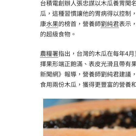
台積電創辦人張忠謀以木瓜養胃聞
瓜，這種習慣讓他的胃病得以控制
康
水果
的榜首，營養師
劉純君
表示
的超級食物。
農糧署
指出，台灣的木瓜在每年4月
擇果形端正飽滿、表皮光滑且帶有果
新聞網》報導，營養師劉純君建議
食用兩份木瓜，獲得更豐富的營養