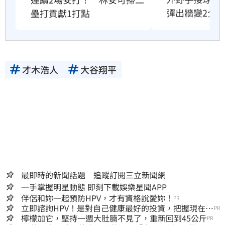
彈出牆變2分
壘打貢獻1打點
才木浩人
大谷翔平
最即時的新聞話題 追蹤訂閱三立新聞網
一手掌握明星動態 即刻下載娛樂星聞APP
伴侶和妳一起預防HPV，才有資格說愛妳！
PR
立即諮詢HPV！是對自己健康最好的投資，把握現在不
PR
嫌晚！
檸檬加它，堅持一週大肚腩不見了，重新回到45公斤
PR