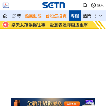
登入
即時
颱風動態
台股怎投資
專欄
熱門
影音
精油
樂天女孩淚揭往事 愛意表達障礙遭重擊
一張百
萬