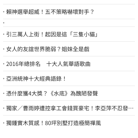
賴神選舉超威！五不策略嚇壞對手？
引三萬人上街！起因是這「三隻小貓」
女人的友誼世界脆弱？姐妹全是戲
2016年總排名 十大人氣華語歌曲
亞洲統神十大經典語錄！
憑什麼獲4大獎？《水底》為醜陋發聲
獨家／曹雨婷遭控拿工會錢買豪宅！李亞萍不忍發
聲：余天管工會都貼錢
獨鍾實木質感！80坪別墅打造極簡禪風