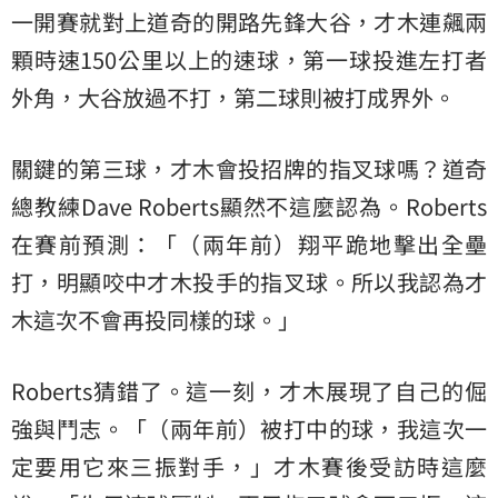
一開賽就對上道奇的開路先鋒大谷，才木連飆兩
顆時速150公里以上的速球，第一球投進左打者
外角，大谷放過不打，第二球則被打成界外。
關鍵的第三球，才木會投招牌的指叉球嗎？道奇
總教練Dave Roberts顯然不這麼認為。Roberts
在賽前預測：「（兩年前）翔平跪地擊出全壘
打，明顯咬中才木投手的指叉球。所以我認為才
木這次不會再投同樣的球。」
Roberts猜錯了。這一刻，才木展現了自己的倔
強與鬥志。「（兩年前）被打中的球，我這次一
定要用它來三振對手，」才木賽後受訪時這麼