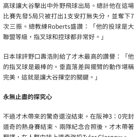
高球讓大谷擊出中外野飛球出局。總計他在這場
比賽先發5局只被打出1支安打無失分，並奪下7
次三振。總教練Roberts盛讚：「他的投球是大
聯盟等級，指叉球和控球都非常好。」
日本球評野口壽浩則給了才木最高的讚譽：「他
的指叉球是最棒的。垂直落差與擺臂的動作堪稱
完美，這就是讓大谷揮空的關鍵。」
永無止盡的探究心
不過才木帶來的驚奇還沒結束。在阪神3：0完封
道奇的熱身賽結束、兩隊紀念合照後，才木帶著
翻譯，在人群中找上道奇強投Tyler Glasnow。