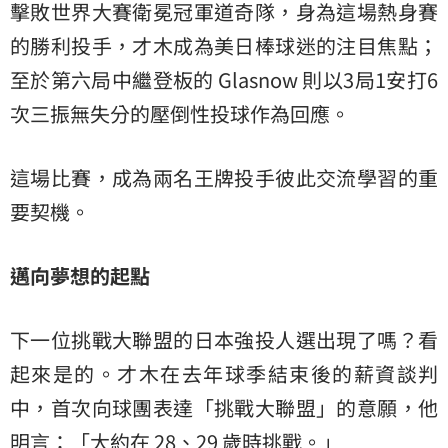
擊敗世界大賽衛冕冠軍道奇隊，身為這場熱身賽
的勝利投手，才木成為美日棒球迷的注目焦點；
至於第六局中繼登板的 Glasnow 則以3局1安打6
次三振無失分的壓倒性投球作為回應。
這場比賽，成為兩名王牌投手彼此交流學習的重
要契機。
邁向夢想的起點
下一位挑戰大聯盟的日本強投人選出現了嗎？看
起來是的。才木在去年球季結束後的薪資談判
中，首次向球團表達「挑戰大聯盟」的意願，他
明言：「大約在 28、29 歲時挑戰。」