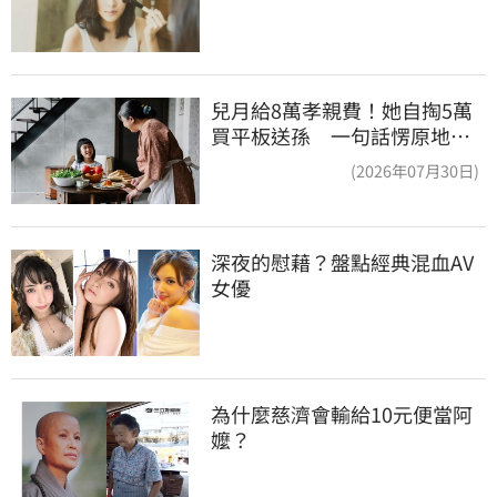
兒月給8萬孝親費！她自掏5萬
買平板送孫 一句話愣原地
「傷心不已」
(2026年07月30日)
深夜的慰藉？盤點經典混血AV
女優
為什麼慈濟會輸給10元便當阿
嬤？