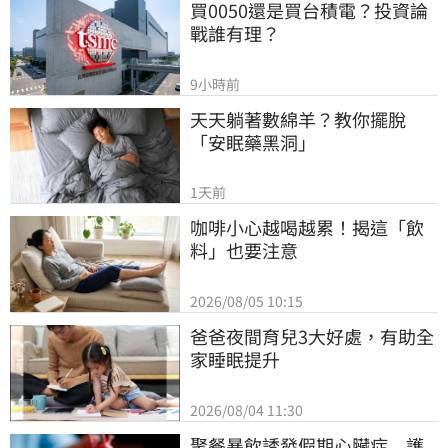
買0050還是買台積電？投資論
戰誰有理？
9小時前
天天躺著數綿羊？教你擺脫
「安眠藥黑洞」
1天前
咖啡小心越喝越累！揭這「飲
料」也要注意
2026/08/05 10:15
爸爸夜間育兒3大好處，有助全
家睡眠提升
2026/08/04 11:30
聚餐暴飲誘發假期心臟症　護