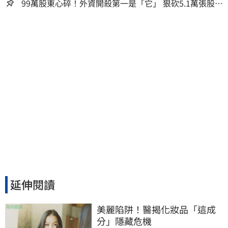
99萬股東心碎！外資開殺第一是「它」 狠砍5.1萬張股價
重挫近5%
延伸閱讀
美麗陷阱！醫揭化妝品「這成
分」隱藏危機