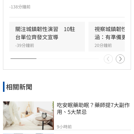
到三讀函文，強調編列預算為行政院憲政職權，
-138分鐘前
將採取必要作為維護憲政秩序。政府推動「台灣
人口對策新戰略」，包含每月五千元成長津貼，
並強調行政院版透過弱勢對存能落實公平正義，
關注城鎮韌性演習　10駐
視察城鎮韌性演
避免在野黨版本加劇貧富差距。此外，政府同步
台單位齊發文宣導
涵：有準備更安
推動育兒留停六加三、延長婚產假等多項配套措
-39分鐘前
20分鐘前
施，建構完善支持體系。政院重申，國家政策規
劃需具備整體性，針對立法院侵害預算編製權的
作為，將持續捍衛憲法賦予的權限，確保政策有
效執行以回應少子女化挑戰。
相關新聞
吃安眠藥助眠？藥師提7大副作
用、5大禁忌
9小時前