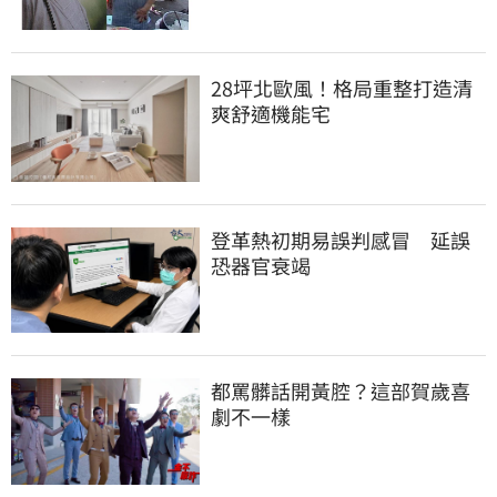
28坪北歐風！格局重整打造清
爽舒適機能宅
登革熱初期易誤判感冒　延誤
恐器官衰竭
都罵髒話開黃腔？這部賀歲喜
劇不一樣