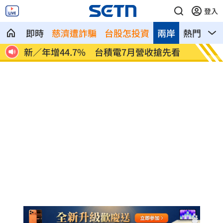
登入
即時
慈濟遭詐騙
台股怎投資
兩岸
熱門
影
見未
新／年增44.7% 台積電7月營收搶先看
1國和
99%