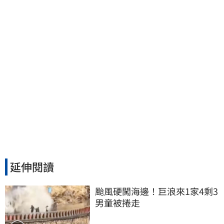
延伸閱讀
颱風硬闖海邊！巨浪來1家4剩3 
男童被捲走