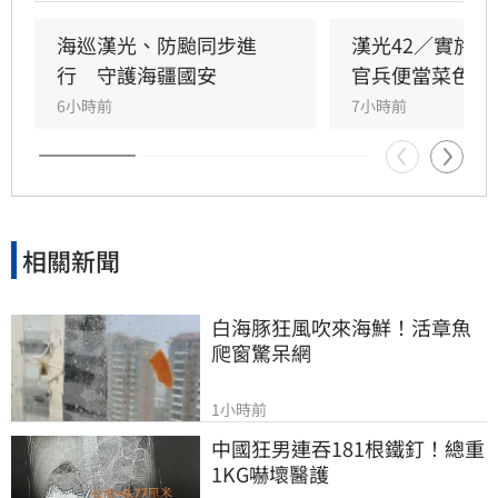
海巡漢光、防颱同步進
漢光42／實施
行　守護海疆國安
官兵便當菜色曝
6小時前
7小時前
相關新聞
白海豚狂風吹來海鮮！活章魚
爬窗驚呆網
1小時前
中國狂男連吞181根鐵釘！總重
1KG嚇壞醫護