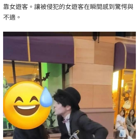
靠女遊客。讓被侵犯的女遊客在瞬間感到驚愕與
不適。