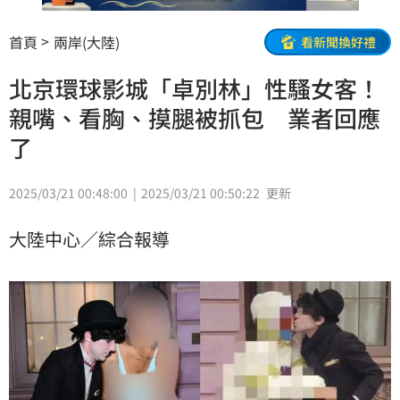
首頁
兩岸(大陸)
看新聞換好禮
北京環球影城「卓別林」性騷女客！
親嘴、看胸、摸腿被抓包 業者回應
了
2025/03/21 00:48:00
2025/03/21 00:50:22
更新
大陸中心／綜合報導