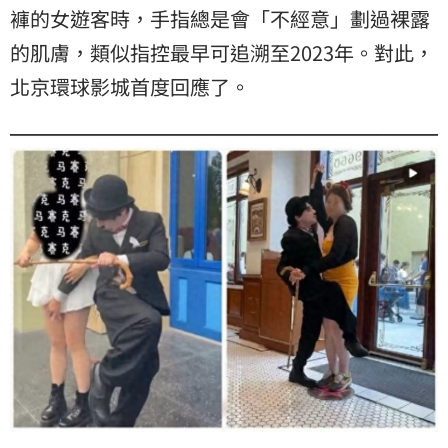
褲的女遊客時，手指總是會「不經意」劃過裸露
的肌膚，類似指控最早可追溯至2023年。對此，
北京環球影城首度回應了。