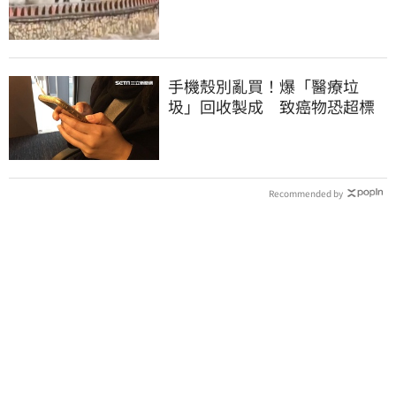
入海」
手機殼別亂買！爆「醫療垃
圾」回收製成 致癌物恐超標
Recommended by