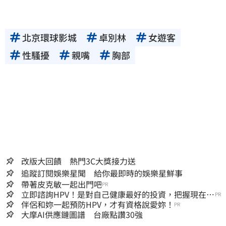
北京環球影城
卓別林
女遊客
性騷擾
親嘴
胸部
改版大回饋 熱門3C大獎接力送
追蹤訂閱娛樂星聞 給你最即時的娛樂星鮮事
帶著皮克敏一起出門吧
PR
立即諮詢HPV！是對自己健康最好的投資，把握現在不
PR
嫌晚！
伴侶和妳一起預防HPV，才有資格說愛妳！
PR
大摩AI供應鏈圖譜 台廠點讚30強