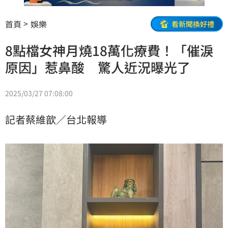
首頁
娛樂
看新聞換好禮
8點檔女神月燒18萬化療費！「催淚
原因」惹鼻酸 驚人近況曝光了
2025/03/27 07:08:00
記者蔡維歆／台北報導