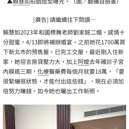
▲
賴慧如
拍戲造型曝光。（圖／翻攝自臉書）
[廣告] 請繼續往下閱讀…
賴慧如2023年和國標舞老師劉家銘二婚，感情十
分甜蜜，4/13即將補辦婚宴。之前她花1700萬買
下新北市的預售屋，已完工交屋，最近剛入住新
家，她坦言房貸壓力大，加上
阿嬤
去年確診子宮
內膜癌三期，
化療
醫藥費每個月就要18萬，「要
很緊繃很狀態，才能付出這些錢」，現在必須加
倍努力賺錢。如今她也曬出工作新照。