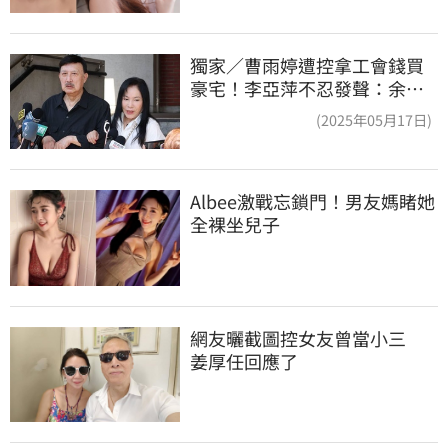
獨家／曹雨婷遭控拿工會錢買
豪宅！李亞萍不忍發聲：余天
管工會都貼錢
(2025年05月17日)
Albee激戰忘鎖門！男友媽睹她
全裸坐兒子
網友曬截圖控女友曾當小三　
姜厚任回應了