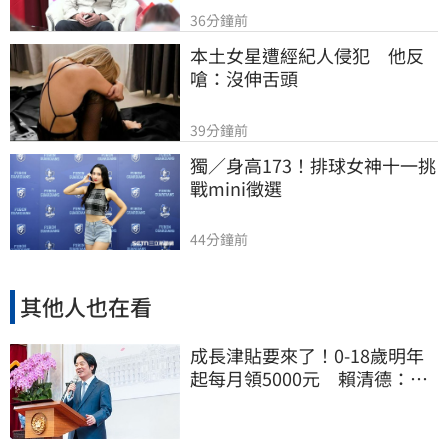
36分鐘前
本土女星遭經紀人侵犯　他反
嗆：沒伸舌頭
39分鐘前
獨／身高173！排球女神十一挑
戰mini徵選
44分鐘前
其他人也在看
成長津貼要來了！0-18歲明年
起每月領5000元 賴清德：此
時不生更待何時