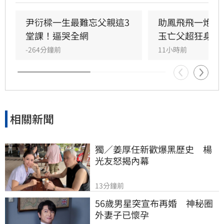
量。阿雅呼籲大眾珍惜日常，將愛化為行動，把
握與家人相處的每一刻，別讓遺憾留到最後。這
尹衍樑一生最難忘父親這3
助鳳飛飛一炮而
段真摯告白引發眾多網友共鳴，紛紛留言表達對
堂課！逼哭全網
玉亡父超狂身分
家人的愛與感恩，提醒大家及時行孝，讓愛不再
-264分鐘前
11小時前
只是心裡的遺憾。
相關新聞
獨／姜厚任新歡爆黑歷史　楊
光友怒揭內幕
13分鐘前
56歲男星突宣布再婚　神秘圈
外妻子已懷孕