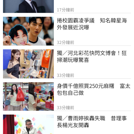
17分鐘前
捲校園霸凌爭議　知名韓星海
外發展近況曝
32分鐘前
獨／河北彩花快閃文博會！狂
掃潮玩曝驚喜
33分鐘前
身價千億照買250元麻糬　富太
包包自己做
33分鐘前
獨／曹雨婷挨轟失職　昔理事
長楊光友開轟