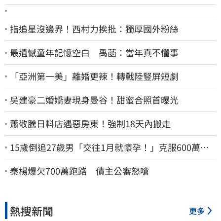
指追星沒邊界！西村力挨批：獨厚國外粉絲
最遺憾童年記憶空白 禹菡：當年真不懂事
「亞洲第一美」離婚更辣！轉戰陸豎屏短劇
吳建豪二婚嬌妻現身曼谷！甜蜜合照首曝光
蕭敬騰日料店遇惡房東！強制18天內搬走
15歲倒追27歲男「交往1月就懷孕！」克服600萬債
務 36歲美魔女當阿嬤了
秦楊爆欠700萬跑路 債主公審怒嗆
熱搜新聞
更多