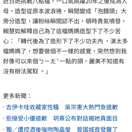
近日她挑戰八點檔，一口氣跳躍20年之後成為人
母，造型從原本波浪捲，瞬間變成「泡麵頭」大
旁分造型，讓粉絲瞬間認不出，頓時貴氣噴發，
賴慧如解釋自己為了這檔媽媽造型下了不少苦
心：「轉代後為了造形下了不少功夫內 ，演太多
檔媽媽了，想要做個不一樣的感覺，突然想到我
好像可以來個ㄅㄧㄤˋ一點的頭，麗美不知道有
沒有辦法駕馭 。」
更多新聞：
吉伊卡哇收藏家性騷 吳宗憲大熱門急道歉
拒接受小優道歉 玥熹公布對話揭她真面目
獨／遭控酒後強吻陶晶瑩 曾國城首發聲了