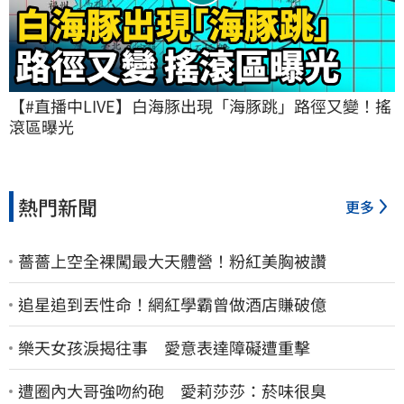
【#直播中LIVE】白海豚出現「海豚跳」路徑又變！搖
滾區曝光
熱門新聞
更多
薔薔上空全裸闖最大天體營！粉紅美胸被讚
追星追到丟性命！網紅學霸曾做酒店賺破億
樂天女孩淚揭往事 愛意表達障礙遭重擊
遭圈內大哥強吻約砲 愛莉莎莎：菸味很臭