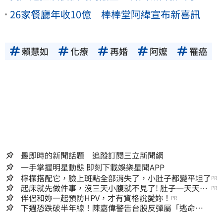
26家餐廳年收10億 棒棒堂阿緯宣布新喜訊
賴慧如
化療
再婚
阿嬤
罹癌
最即時的新聞話題 追蹤訂閱三立新聞網
一手掌握明星動態 即刻下載娛樂星聞APP
檸檬搭配它，臉上斑點全部消失了，小肚子都變平坦了
PR
起床就先做件事，沒三天小腹就不見了! 肚子一天天變
PR
小！
伴侶和妳一起預防HPV，才有資格說愛妳！
PR
下週恐跌破半年線！陳嘉偉警告台股反彈屬「逃命
波」：空頭大屠殺剛開始