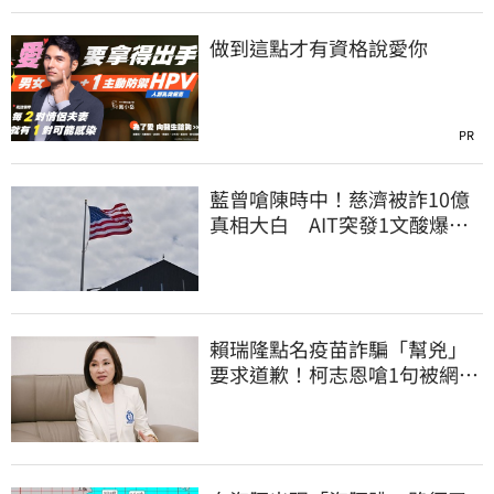
做到這點才有資格說愛你
PR
藍曾嗆陳時中！慈濟被詐10億
真相大白 AIT突發1文酸爆…
他笑：真的很會
賴瑞隆點名疫苗詐騙「幫兇」
要求道歉！柯志恩嗆1句被網罵
爆