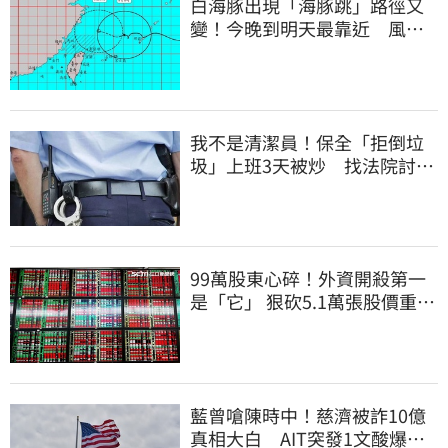
白海豚出現「海豚跳」路徑又
變！今晚到明天最靠近 風雨
搖滾區曝光
我不是清潔員！保全「拒倒垃
圾」上班3天被炒 找法院討公
道結果出爐
99萬股東心碎！外資開殺第一
是「它」 狠砍5.1萬張股價重挫
近5%
藍曾嗆陳時中！慈濟被詐10億
真相大白 AIT突發1文酸爆…