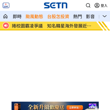
登入
即時
颱風動態
台股怎投資
熱門
影音
熱搜
幸離
捲校園霸凌爭議 知名韓星海外發展近況
鄭麗文
曝
家」