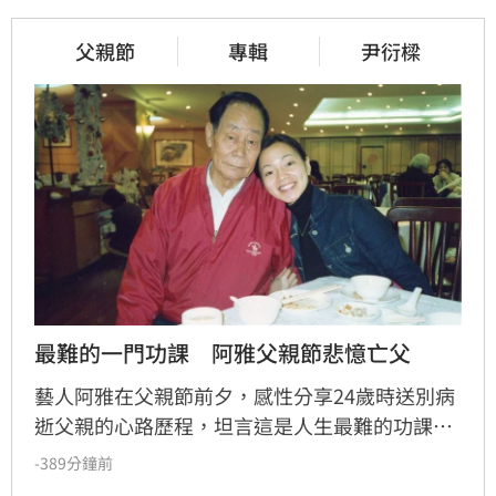
父親節
專輯
尹衍樑
最難的一門功課　阿雅父親節悲憶亡父
藝人阿雅在父親節前夕，感性分享24歲時送別病
逝父親的心路歷程，坦言這是人生最難的功課。
她回憶當時強忍悲傷，在父親耳邊承諾會照顧好
-389分鐘前
家人，並深信父親留下的愛已成為延續生命的力