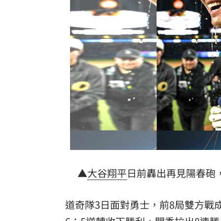
aespa攻蛋 北捷主題列車上路還能抽機
談城市願景！沈伯洋點出這區「兩個世
《不良》女主持超坎坷！尪遭槍殺抱嬰
台灣彩券開獎直播中
20:31
LIVE三立+24小時直播
15:27
三立iNEWS新聞台線上直播
18:00
台彩父親節推新刮刮樂千萬頭獎超「爸
▲
大谷翔平
日前轟出再見陽春砲
商場戰國來臨 台中「頂奢大道」逐漸
「拍片人的多重宇宙」職涯論壇9/12登
道奇隊3日面對勇士，前8局雙方戰
8國球員齊聚高雄 Formosa 7s掀足球