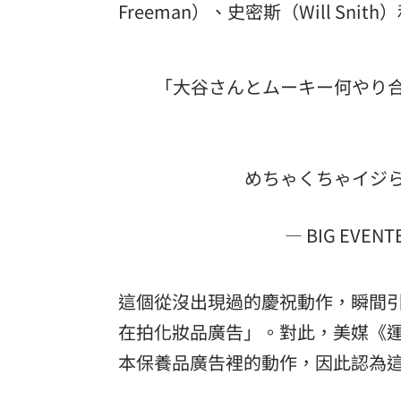
Freeman）、史密斯（Will Snit
「大谷さんとムーキー何やり
めちゃくちゃイジ
— BIG EVENTE
這個從沒出現過的慶祝動作，瞬間
在拍化妝品廣告」。對此，美媒《
本保養品廣告裡的動作，因此認為