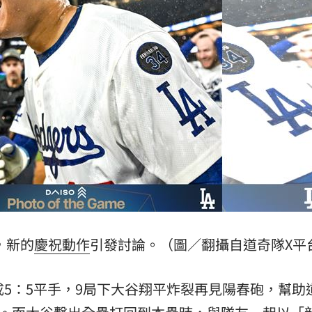
票
16:58
界」
16:56
逃命
16:54
」氣
12:00
，新的
慶祝
動作
引發討論。（圖／翻攝自道奇隊X平
成形
12:00
場！
10:30
成5：5平手，9局下大谷翔平炸裂再見陽春砲，幫助
熱潮
10:00