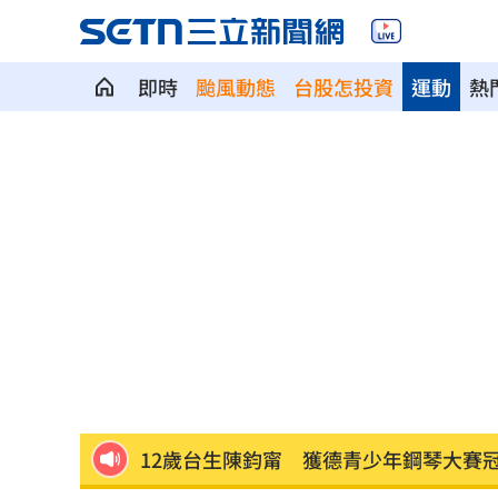
即時
颱風動態
台股怎投資
運動
熱
年度大潮8/11起連5天 低窪地區防積淹
藍扯蘇巧慧不給里長講話 卓冠廷發聲
燒臘店被砸！背後驚爆千金感情風暴
17:
11縣市明停水！「最長11小時」影響範
新／貨車掉落多枚105砲彈！卡台13線水
12歲台生陳鈞甯 獲德青少年鋼琴大賽
拜登攝護腺癌轉移 醫籲台灣推癌篩防