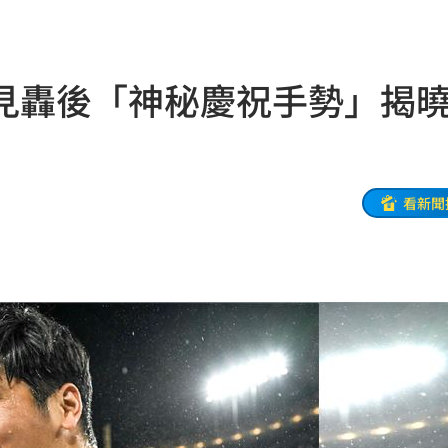
17:20
萬人
17:19
見轟後「神秘慶祝手勢」
內
17:16
市
17:11
友
看新聞
17:10
補償
17:06
百倍
17:04
幕
17:01
17:00
送員
16:59