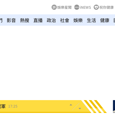
娛樂星聞
iNEWS
祝你健康
門
影音
熱搜
直播
政治
社會
娛樂
生活
健康
水
17:29
打臉
17:28
28
圍曝
17:27
溝
17:26
冠軍
17:25
晚期
17:22