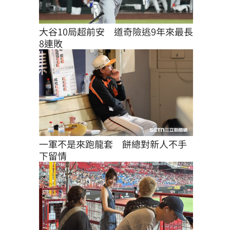
大谷10局超前安　道奇險逃9年來最長
8連敗
一軍不是來跑龍套　餅總對新人不手
下留情