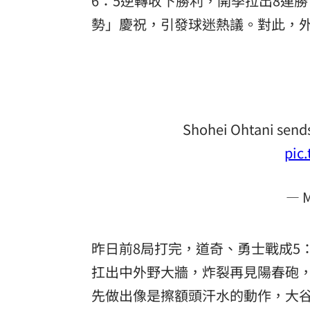
6：5逆轉收下勝利，開季拉出8連
勢
」慶祝，引發球迷熱議。對此，
理想混蛋號召粉絲跨海追星吃美食！
18:
Shohei Ohtani sends
pic
— 
昨日前8局打完，道奇、勇士戰成5
扛出中外野大牆，炸裂再見陽春砲，而他
先做出像是擦額頭汗水的動作，大谷也