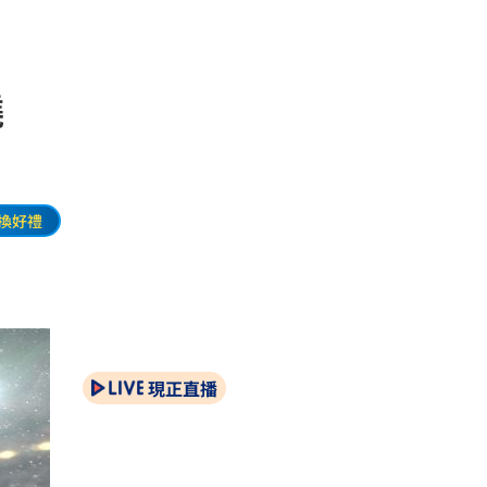
揭曉
換好禮
現正直播