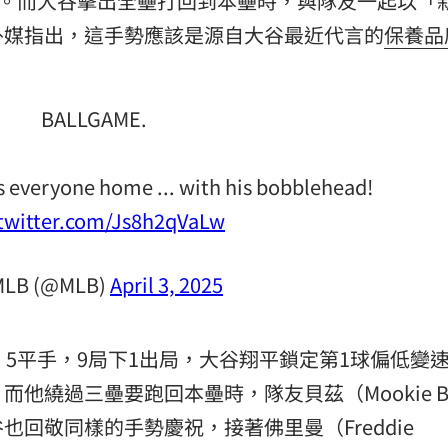
勝。而大谷擊出全壘打回到本壘時，與隊友一起以「
外媒指出，這手勢應該是源自大谷最近代言的
保養品
15
BALLGAME.
 everyone home ... with his bobblehead!
.twitter.com/Js8h2qVaLw
MLB (@MLB)
April 3, 2025
：5平手，9局下1出局，大谷翔平鎖定第1球偏低變
繞過三壘要跑回本壘時，隊友貝茲（Mookie Be
回敬同樣的手勢慶祝，接著佛里曼（Freddie