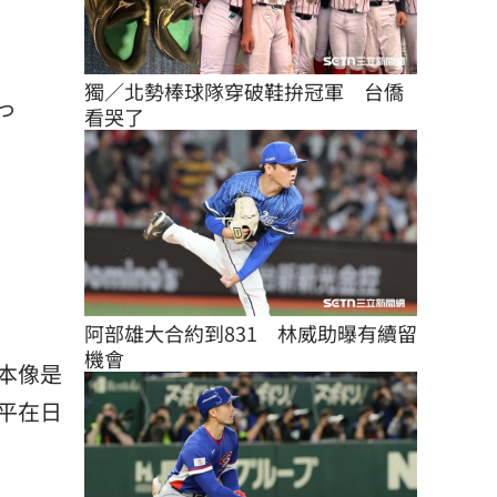
獨／北勢棒球隊穿破鞋拚冠軍　台僑
っ
看哭了
阿部雄大合約到831　林威助曝有續留
機會
本像是
平在日