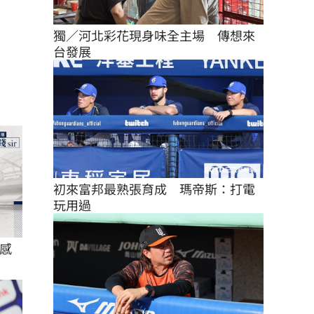
獨／河北彩花現身味全主場　傳想來
台發展
初來富邦最熟張育成　瑪帝斯：打電
玩用過
感