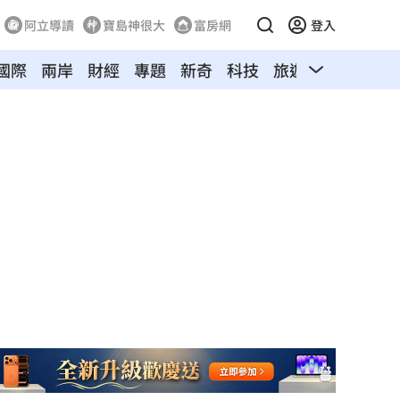
阿立導讀
寶島神很大
富房網
登入
國際
兩岸
財經
專題
新奇
科技
旅遊
汽車
寵物