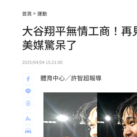
DRAM供需吃緊到2030年！高盛說話了
首頁
運動
白海豚將登陸中國 福建浙江上海撤21
大谷翔平無情工商！再
南投妻喝茫載尪自撞！車全毀2人受困車
美媒驚呆了
熊本賑災 福岡佛光山攜物資馳援八代
狂風暴雨吹走內褲！陳世軒神回笑翻網
2025/04/04 15:21:00
海水倒灌基隆愛四路積水 謝國樑研議
體育中心／許智超報導
越花俏越危險！便宜手機殼遭爆苯超標
金正烈酗酒頻闖禍 曝與台籍妻離婚內
公告7月財報後 散熱王者它目標價飆升
秋天第一杯奶茶害的？飲料店員大戰外