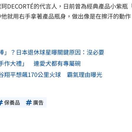
珂DECORTÉ的代言人，日前曾為經典產品小紫瓶
中他就用右手拿著產品瓶身，做出像是在擦汗的動作
棒」？日本退休球星曝關鍵原因：沒必要
手作大禮」 連愛犬都有專屬碗
谷翔平想飆170公里火球 霸氣理由曝光
保養品
廣告