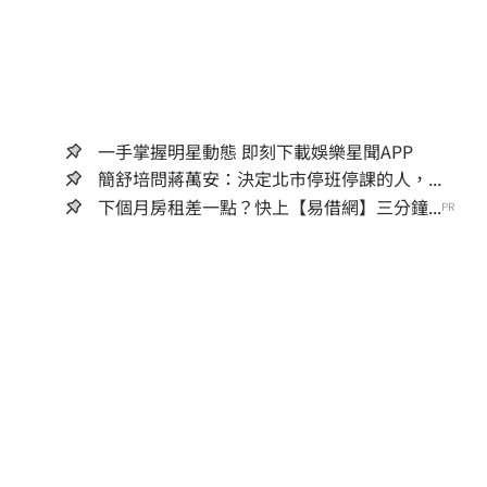
一手掌握明星動態 即刻下載娛樂星聞APP
簡舒培問蔣萬安：決定北市停班停課的人，...
下個月房租差一點？快上【易借網】三分鐘...
PR