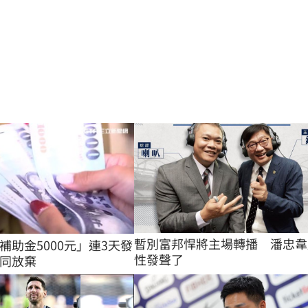
暫別富邦悍將主場轉播　潘忠韋
補助金5000元」連3天發
性發聲了
同放棄