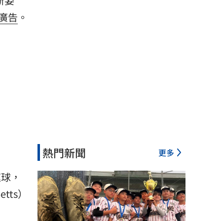
新
姿
廣告
。
熱門新聞
更多
速球，
tts）