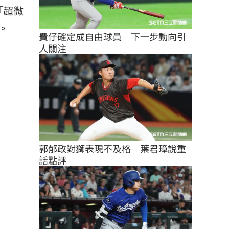
「超微
。
費仔確定成自由球員　下一步動向引
人關注
郭郁政對獅表現不及格　葉君璋說重
話點評