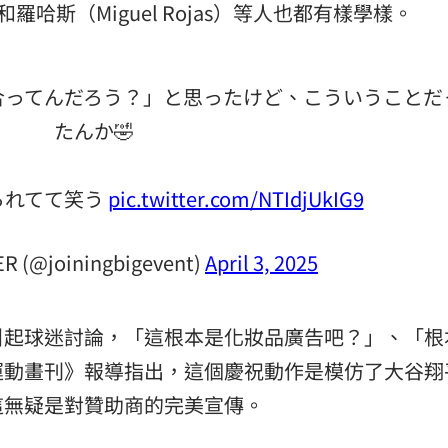
h）和羅哈斯（Miguel Rojas）等人也都有樣學樣。
合ってんだろう？」と思ったけど、こういうことだ
たんか🤣
られてて笑う
pic.twitter.com/NTIdjUkIG9
R (@joiningbigevent)
April 3, 2025
引起球迷討論，「這根本是化妝品廣告吧？」、「根
運動畫刊》報導指出，這個慶祝動作是模仿了大谷翔
這無疑是對贊助商的完美宣傳。