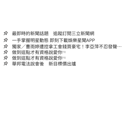
最即時的新聞話題 追蹤訂閱三立新聞網
一手掌握明星動態 即刻下載娛樂星聞APP
獨家／曹雨婷遭控拿工會錢買豪宅！李亞萍不忍發聲：
余天管工會都貼錢
做到這點才有資格說愛你
PR
做到這點才有資格說愛你
PR
華邦電法說會後 新目標價出爐