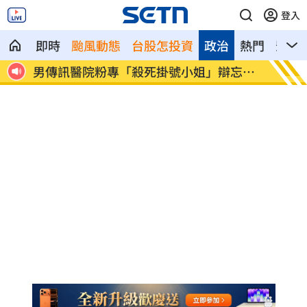
登入
即時
颱風動態
台股怎投資
政治
熱門
影音
楊光
男傳訊醫院粉專「殺死掛號小姐」辯忘吃
晚飯煮
藥