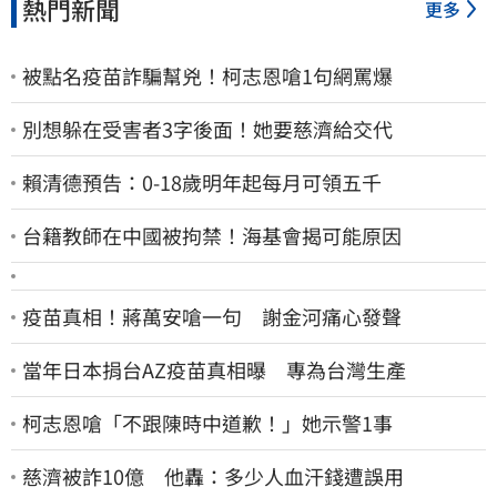
熱門新聞
更多
被點名疫苗詐騙幫兇！柯志恩嗆1句網罵爆
別想躲在受害者3字後面！她要慈濟給交代
賴清德預告：0-18歲明年起每月可領五千
台籍教師在中國被拘禁！海基會揭可能原因
疫苗真相！蔣萬安嗆一句 謝金河痛心發聲
當年日本捐台AZ疫苗真相曝 專為台灣生產
柯志恩嗆「不跟陳時中道歉！」她示警1事
慈濟被詐10億 他轟：多少人血汗錢遭誤用