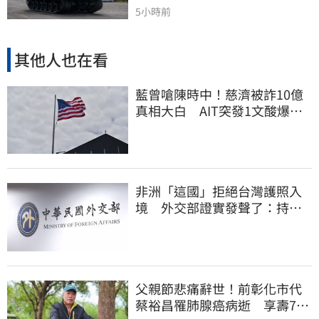
5小時前
其他人也在看
藍曾嗆陳時中！慈濟被詐10億
真相大白 AIT突發1文酸爆…
他笑：真的很會
非洲「這國」拒絕台灣護照入
境 外交部證實發聲了：持續
交涉聯繫
父親節悲痛辭世！前彰化市代
蔡裕昌罹肺腺癌病逝 享壽71