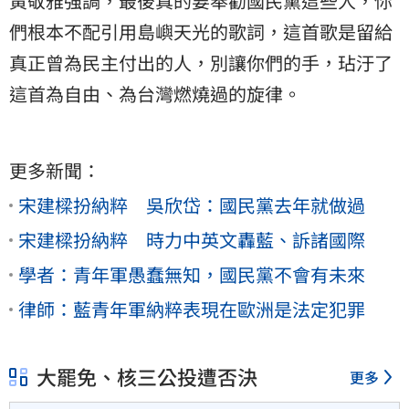
黃敬雅強調，最後真的要奉勸國民黨這些人，你
們根本不配引用島嶼天光的歌詞，這首歌是留給
真正曾為民主付出的人，別讓你們的手，玷汙了
這首為自由、為台灣燃燒過的旋律。
更多新聞：
宋建樑扮納粹 吳欣岱：國民黨去年就做過
宋建樑扮納粹 時力中英文轟藍、訴諸國際
學者：青年軍愚蠢無知，國民黨不會有未來
律師：藍青年軍納粹表現在歐洲是法定犯罪
大罷免、核三公投遭否決
更多