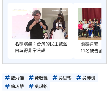
名導演轟：台灣的民主被藍
幽靈連署　國
白玩得非常荒謬
11名被告全緩
戴湘儀
黃敬雅
吳思瑤
吳沛憶
蘇巧慧
吳琪銘