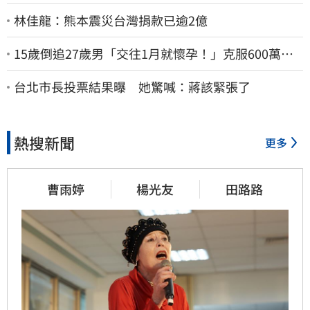
林佳龍：熊本震災台灣捐款已逾2億
15歲倒追27歲男「交往1月就懷孕！」克服600萬債
務 36歲美魔女當阿嬤了
台北市長投票結果曝 她驚喊：蔣該緊張了
熱搜新聞
更多
曹雨婷
楊光友
田路路