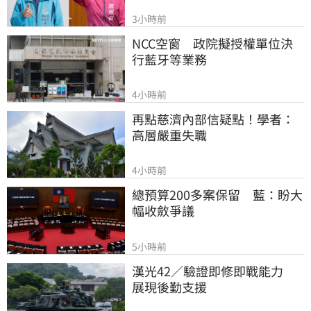
3小時前
NCC空窗　政院擬授權單位決
行藍牙等業務
4小時前
再點慈濟內部信疑點！學者：
高層嚴重失職
4小時前
總預算200多案保留　藍：盼大
幅收斂爭議
5小時前
漢光42／驗證即修即戰能力　
展現後勤支援