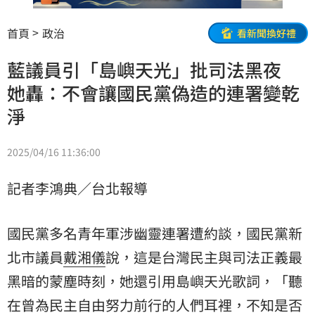
首頁
政治
看新聞換好禮
藍議員引「島嶼天光」批司法黑夜
她轟：不會讓國民黨偽造的連署變乾
淨
2025/04/16 11:36:00
記者李鴻典／台北報導
國民黨多名青年軍涉幽靈連署遭約談，國民黨新
北市議員
戴湘儀
說，這是台灣民主與司法正義最
黑暗的蒙塵時刻，她還引用島嶼天光歌詞，「聽
在曾為民主自由努力前行的人們耳裡，不知是否