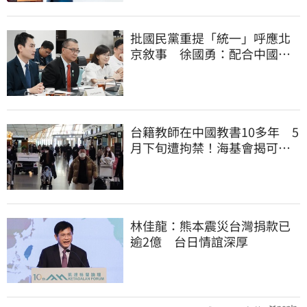
批國民黨重提「統一」呼應北
京敘事 徐國勇：配合中國削
弱國際對台信心
台籍教師在中國教書10多年 5
月下旬遭拘禁！海基會揭可能
原因
林佳龍：熊本震災台灣捐款已
逾2億 台日情誼深厚