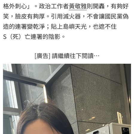
格外刺心」。政治工作者
黃敬雅
則開轟，有夠好
笑，臉皮有夠厚。引用滅火器，不會讓國民黨偽
造的連署變乾淨；貼上島嶼天光，也遮不住
S（死）亡連署的陰影。
[廣告] 請繼續往下閱讀…