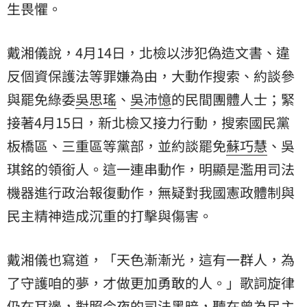
生畏懼。
戴湘儀說，4月14日，北檢以涉犯偽造文書、違
反個資保護法等罪嫌為由，大動作搜索、約談參
與罷免綠委
吳思瑤
、
吳沛憶
的民間團體人士；緊
接著4月15日，新北檢又接力行動，搜索國民黨
板橋區、三重區等黨部，並約談罷免
蘇巧慧
、
吳
琪銘
的領銜人。這一連串動作，明顯是濫用司法
機器進行政治報復動作，無疑對我國憲政體制與
民主精神造成沉重的打擊與傷害。
戴湘儀也寫道，「天色漸漸光，這有一群人，為
了守護咱的夢，才做更加勇敢的人。」歌詞旋律
仍在耳邊，對照今夜的司法黑暗，聽在曾為民主