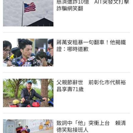
慈濟遭詐10億　AIT突發文打擊
詐騙網笑翻
蔣萬安粗暴一句翻車！他揭鐵
證：哪時道歉
父親節辭世　前彰化市代蔡裕
昌享壽71歲
致詞中「他」突衝上台　賴清
德笑點接班人