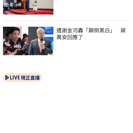
遭謝金河轟「顛倒黑白」　蔣
萬安回應了
現正直播