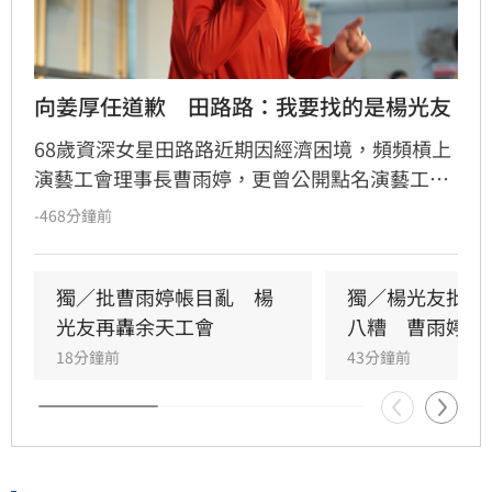
向姜厚任道歉　田路路：我要找的是楊光友
68歲資深女星田路路近期因經濟困境，頻頻槓上
演藝工會理事長曹雨婷，更曾公開點名演藝工會
創辦人姜厚任出面解決。未料田路路今（8日）
-468分鐘前
突然發文致歉，坦言自己「搞錯人了」，真正想
尋求協助的對象是曾任演藝經紀文化交流協會榮
譽理事長的資深藝人楊光友。田路路表示，先前
獨／批曹雨婷帳目亂　楊
獨／楊光友批工
揚言「開第一槍」的言論太過衝動，目前首要任
光友再轟余天工會
八糟　曹雨婷發
務是照顧好自己，不再讓親友擔心。她希望能透
18分鐘前
43分鐘前
過自身努力改善生活困境，為其他資深藝人帶來
希望。至於急尋楊光友的背後原因，以及是否涉
及演藝工會事務，仍待田路路後續說明，引發外
界高度關注。