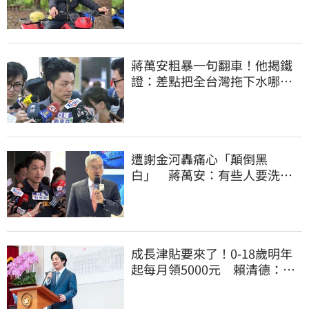
歲
蔣萬安粗暴一句翻車！他揭鐵
證：差點把全台灣拖下水哪時
道歉
遭謝金河轟痛心「顛倒黑
白」 蔣萬安：有些人要洗人
民記憶，但洗不掉的
成長津貼要來了！0-18歲明年
起每月領5000元 賴清德：此
時不生更待何時