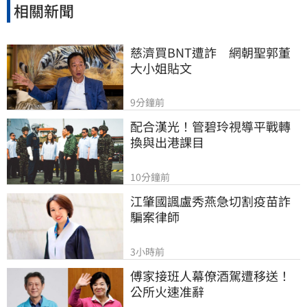
相關新聞
慈濟買BNT遭詐　網朝聖郭董
大小姐貼文
9分鐘前
配合漢光！管碧玲視導平戰轉
換與出港課目
10分鐘前
江肇國諷盧秀燕急切割疫苗詐
騙案律師
3小時前
傅家接班人幕僚酒駕遭移送！
公所火速准辭