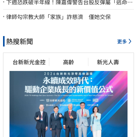
下週恐跌破半年線！陳嘉偉警告台股反彈屬「逃命
波」：空頭大屠殺剛開始
律師勾宗教大師「家族」詐慈濟 僅她交保
熱搜新聞
更多
台新新光金控
高齡
新光人壽