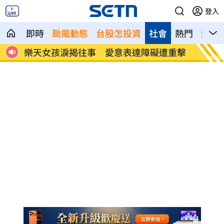
登入
即時
颱風動態
台股怎投資
社會
熱門
影音
精油
樂天女孩淚揭往事 愛意表達障礙遭重擊
一張百
萬