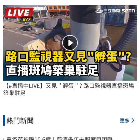
【#直播中LIVE】又見＂孵蛋＂? 路口監視器直播斑鳩
築巢駐足
熱門新聞
更多
買疫苗被騙10.6億！慈濟多年未報案原因曝