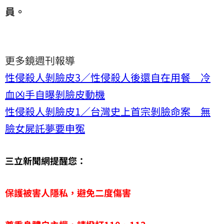
員。
更多鏡週刊報導
性侵殺人剝臉皮3／性侵殺人後還自在用餐 冷
血凶手自曝剝臉皮動機
性侵殺人剝臉皮1／台灣史上首宗剝臉命案 無
臉女屍託夢要申冤
三立新聞網提醒您：
保護被害人隱私，避免二度傷害