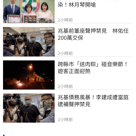
染！林月琴開嗆
2小時前
兆基前董座聲押禁見　林佑任
200萬交保
2小時前
跨縣市「送肉粽」碰音樂節！
遊客正面迎煞
2小時前
兆基債務風暴！李建成遭當庭
逮補聲押禁見
2小時前