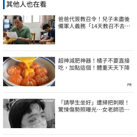
其他人也在看
爸爸代簽教召令！兒子未盡後
備軍人義務「14天教召不去」
換3個月刑期
超神減肥神器！橘子不要直接
吃，加點這個！體重天天下降
PR
「請學生坐好」遭掃把刺眼！
驚悚傷勢照曝光…女老師恐失
明堅持會提告