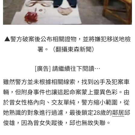
▲警方破案後公布相關證物，並將嫌犯移送地檢
署。（翻攝東森新聞）
[廣告] 請繼續往下閱讀…
雖然警方並未根據相關線索，找到凶手及犯案車
輛，但附身事件也讓這起命案蒙上靈異色彩。由
於曾女性格內向、交友單純，警方縮小範圍，從
她熟識的對象進行過濾，最後鎖定28歲的
鄰居
邱
俊雄，因為曾女失蹤後，邱也無故失聯。