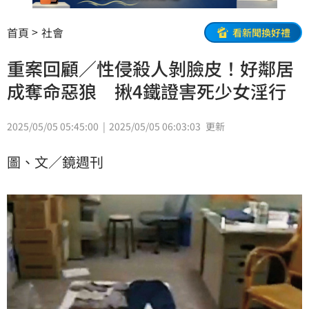
首頁
社會
看新聞換好禮
重案回顧／性侵殺人剝臉皮！好鄰居
成奪命惡狼 揪4鐵證害死少女淫行
2025/05/05 05:45:00
2025/05/05 06:03:03
更新
圖、文／鏡週刊