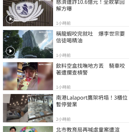
慈濟遭詐10.6億元！全款拿回
解方曝
1小時前
稱龍蝦咬完就吐　爆李世宗要
信徒喝精油
1小時前
飲料空盒找嘸地方丟　騎車咬
著遭攔查槓警
1小時前
南港Lalaport鷹架坍塌！3櫃位
暫停營業
2小時前
北市教育局再喊虐童案遭渲