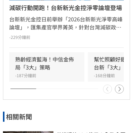
減碳行動開跑！台新新光金控淨零論壇登場
台新新光金控日前舉辦「2026台新新光淨零高峰
論壇」，匯集產官學界菁英，針對台灣減碳政
策、碳定價制度及企業轉型策略進行深度對話。
-229分鐘前
國發會主委葉俊顯與環境部部長彭啟明出席，強
調台灣正邁向碳定價市場機制時代。台新新光金
控總經理林維俊指出，論壇邁入第五年，致力協
熟齡經濟藍海！中信金佈
幫忙照顧好銀髮
助企業將永續轉化為國際競爭力。會中上銀、強
局「3大」策略
台新「3大」防
茂、宏碁及金寶等指標企業分享低碳實踐經驗。
-187分鐘前
-168分鐘前
台新新光金控憑藉優異的永續績效，不僅連續三
年獲標普全球永續年鑑銀行業全球前1%，更獲
MSCI ESG AAA最高評級，展現其帶領產業接軌
國際、推進淨零韌性家園的決心，持續成為企業
邁向永續發展的強力後盾。
相關新聞