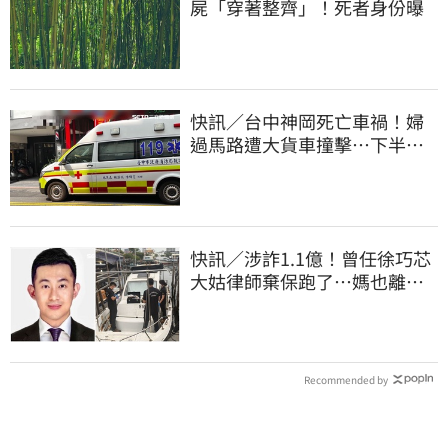
屍「穿著整齊」！死者身份曝
快訊／台中神岡死亡車禍！婦
過馬路遭大貨車撞擊…下半身
輾碎慘死路口
快訊／涉詐1.1億！曾任徐巧芯
大姑律師棄保跑了…媽也離
境 桃檢發通緝
Recommended by