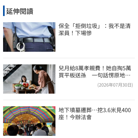
延伸閱讀
保全「拒倒垃圾」：我不是清
潔員！下場慘
兒月給8萬孝親費！她自掏5萬
買平板送孫 一句話愣原地
「傷心不已」
(2026年07月30日)
地下墳墓遷葬…挖3.6米見400
座！今辦法會