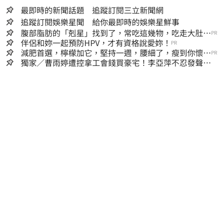
最即時的新聞話題 追蹤訂閱三立新聞網
追蹤訂閱娛樂星聞 給你最即時的娛樂星鮮事
腹部脂肪的「剋星」找到了，常吃這幾物，吃走大肚
PR
囊，瘦出小蠻腰
伴侶和妳一起預防HPV，才有資格說愛妳！
PR
減肥首選，檸檬加它，堅持一週，腰細了，瘦到你懷疑
PR
人生
獨家／曹雨婷遭控拿工會錢買豪宅！李亞萍不忍發聲：
余天管工會都貼錢