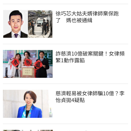
徐巧芯大姑夫婿律師棄保跑
了　媽也被通緝
詐慈濟10億破案關鍵！女律頻
繁1動作露餡
慈濟輕易被女律師騙10億？李
怡貞拋4疑點