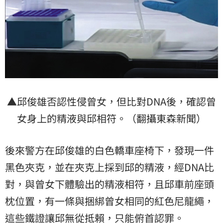
▲邱俊雄否認性侵曾女，但比對DNA後，確認曾
女身上的精液與邱相符。（翻攝東森新聞）
後來警方在邱俊雄的白色轎車座椅下，發現一件
黑色夾克，並在夾克上採到邱的精液，經DNA比
對，與曾女下體驗出的精液相符，且邱車前座頭
枕位置，有一條與捆綁曾女相同的紅色尼龍繩，
這些鐵證讓邱無從抵賴，只能俯首認罪。