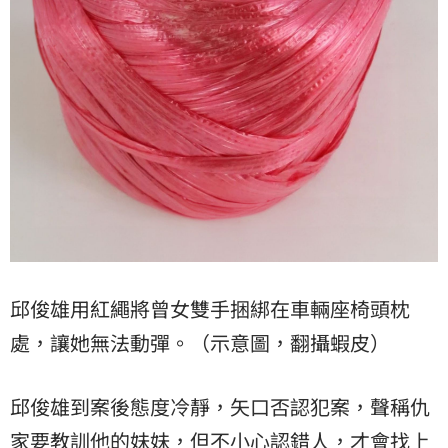
邱俊雄用紅繩將曾女雙手捆綁在車輛座椅頭枕
處，讓她無法動彈。（示意圖，翻攝蝦皮）
邱俊雄到案後態度冷靜，矢口否認犯案，聲稱仇
家要教訓他的妹妹，但不小心認錯人，才會找上