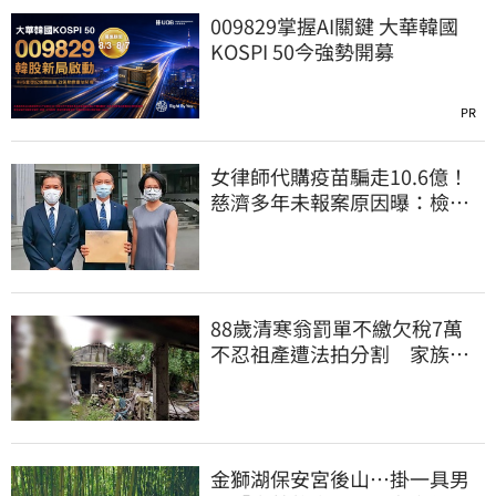
009829掌握AI關鍵 大華韓國
KOSPI 50今強勢開募
PR
女律師代購疫苗騙走10.6億！
慈濟多年未報案原因曝：檢警
上門才知被騙
88歲清寒翁罰單不繳欠稅7萬
不忍祖產遭法拍分割 家族按
月代繳償債
金獅湖保安宮後山…掛一具男