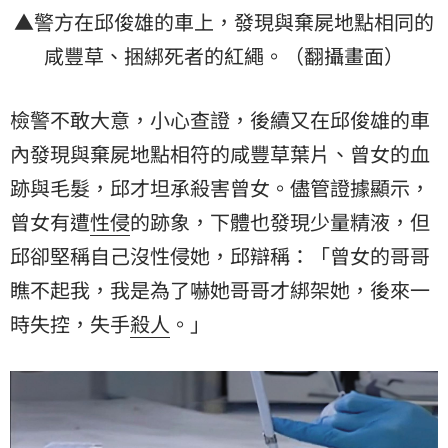
▲警方在邱俊雄的車上，發現與棄屍地點相同的
咸豐草、捆綁死者的紅繩。（翻攝畫面）
檢警不敢大意，小心查證，後續又在邱俊雄的車
內發現與棄屍地點相符的咸豐草葉片、曾女的血
跡與毛髮，邱才坦承殺害曾女。儘管證據顯示，
曾女有遭
性侵
的跡象，下體也發現少量精液，但
邱卻堅稱自己沒性侵她，邱辯稱：「曾女的哥哥
瞧不起我，我是為了嚇她哥哥才綁架她，後來一
時失控，失手
殺人
。」