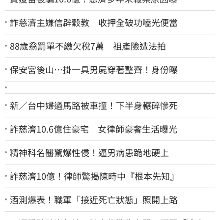
詐慈濟主嫌信辟穀教 收押全破功嗑光便當
88歲翁罰單不繳欠稅7萬 祖產險遭法拍
保安宮後山…掛一具男屍穿著整齊！身份曝
新／台中婦過馬路被車撞！下半身輾碎慘死
詐慈濟10.6億住豪宅 女律師豪奢生活曝光
精神科名醫驚爆性侵！逼男病患跪地硬上
詐慈濟10億！律師驚揭陳時中『根本先知』
酒測爆表！職軍「接近死亡狀態」照開上路