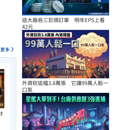
這大廠吞三巨頭訂單　明年EPS上看
42元
更多
外資砍這檔3.8萬張　它讓99萬人鬆一
口氣
財