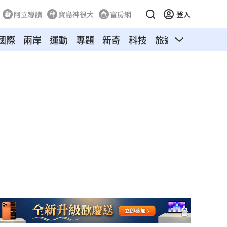
阿立導讀
寶島神很大
富房網
登入
國際
兩岸
運動
專題
新奇
科技
旅遊
汽車
寵物