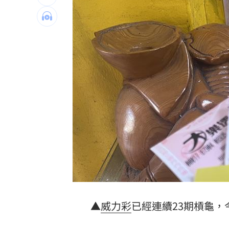
圖書館借書作者賺什麼？菜販作家：有
逾21萬員工受惠！美銀年砸78億補助瘦
屏東綠鬣蜥已抓9萬隻 最強獵人領98萬
台灣彩券開獎直播中
20:31
LIVE三立+24小時直播
15:27
三立iNEWS新聞台線上直播
18:00
理想混蛋號召粉絲跨海追星吃美食！
18:
▲
威力彩
已經連續23期槓龜，