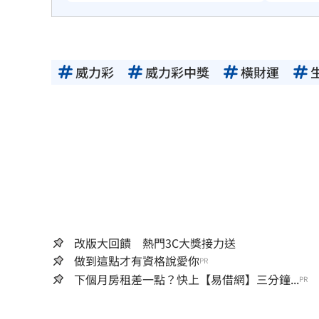
威力彩
威力彩中獎
橫財運
改版大回饋 熱門3C大獎接力送
做到這點才有資格說愛你
PR
下個月房租差一點？快上【易借網】三分鐘...
PR