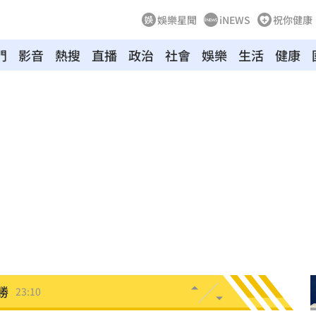
娛樂星聞
iNEWS
祝你健康
門
影音
熱搜
直播
政治
社會
娛樂
生活
健康
死
23:32
抱
23:25
疣」
23:18
夜市
23:17
他命
23:16
風阻
23:14
勝
23:10