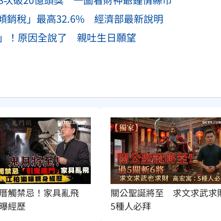
銷稅」最高32.6% 經濟部最新說明
代」！原因全說了 親吐生日願望
厝觸禁忌！家具亂飛　
關公聖誕將至　求文求武求
曝經歷
5種人必拜