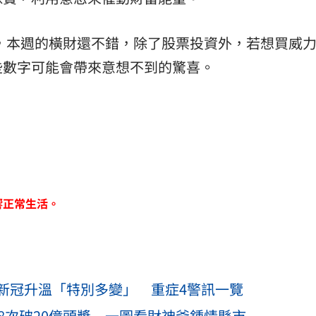
，本週的橫財還不錯，除了股票投資外，若想買威
些數字可能會帶來意想不到的驚喜。
響正常生活。
新冠升溫「特別多變」 重症4警訊一覽
8次破20億頭獎 一圖看財神爺鍾情縣市