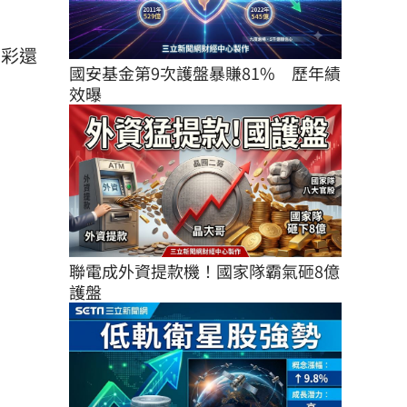
力彩還
國安基金第9次護盤暴賺81%　歷年績
效曝
聯電成外資提款機！國家隊霸氣砸8億
護盤