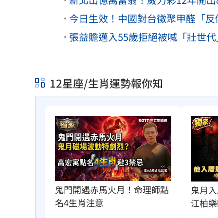
今日生效！中國對台徵聚甲醛「反傾
張益贍邁入55歲拒絕被喊「壯世
12星座/生肖運勢報你知
鬼門開遇赤馬火月！命理師點
鬼月入
名4生肖注意
江柏樂