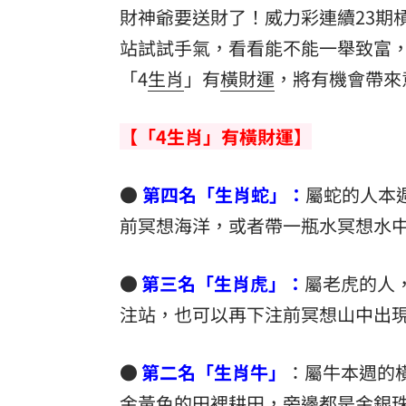
財神爺要送財了！威力彩連續23期槓
站試試手氣，看看能不能一舉致富
「4
生肖
」有
橫
財運
，將有機會帶來
【「4生肖」有橫財運】
●
第四名「生肖蛇」：
屬蛇的人本
前冥想海洋，或者帶一瓶水冥想水
●
第三名「生肖虎」：
屬老虎的人
注站，也可以再下注前冥想山中出
●
第二名「生肖牛」
：屬牛本週的
金黃色的田裡耕田，旁邊都是金銀