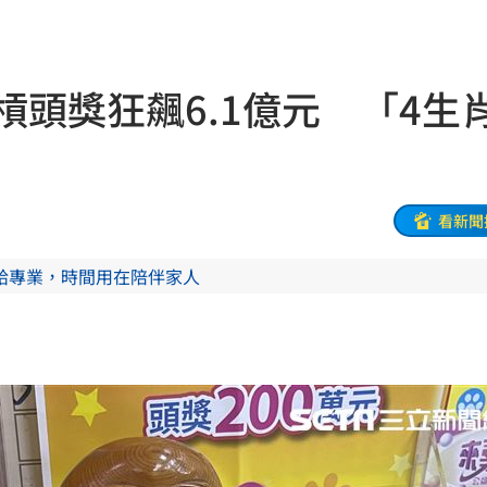
災
23:06
部勸
23:05
槓頭獎狂飆6.1億元 「4生
23:03
癌
23:00
看新聞
萬
22:59
給專業，時間用在陪伴家人
交保
22:58
落戶
22:57
問題
22:56
」
22:53