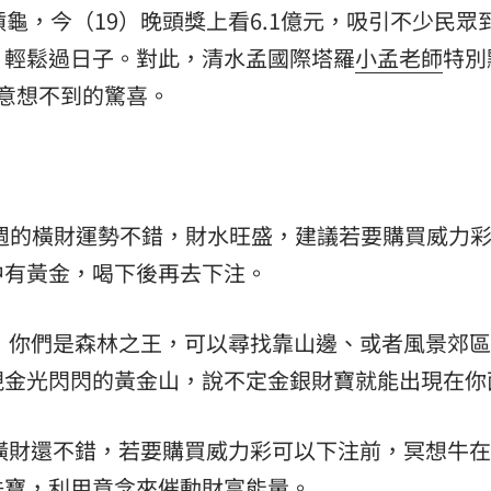
龜，今（19）晚頭獎上看6.1億元，吸引不少民眾
，輕鬆過日子。對此，清水孟國際塔羅
小孟老師
特別
意想不到的驚喜。
週的橫財運勢不錯，財水旺盛，建議若要購買威力
中有黃金，喝下後再去下注。
，你們是森林之王，可以尋找靠山邊、或者風景郊區
現金光閃閃的黃金山，說不定金銀財寶就能出現在你
橫財還不錯，若要購買威力彩可以下注前，冥想牛在
珠寶，利用意念來催動財富能量。