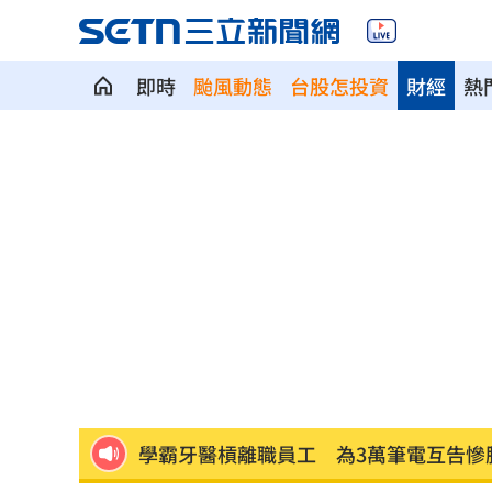
即時
颱風動態
台股怎投資
財經
熱
為5億商機翻臉 肥大叔插刀：要死一起
杜金龍點名：「這檔權值股」千萬別長
額頭冒出痘痘 女手癢猛摳竟成「病毒
政院每年加碼25.5億元 優化全台商圈
癌末男缺錢鋌而走險 3D玩具熊夾藏K
環法自行車賽爆作弊！女靠胸部裝備降
學霸牙醫槓離職員工 為3萬筆電互告慘