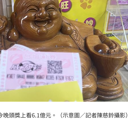
錢領
22:53
瘦針
22:50
元
22:49
15
今晚頭獎上看6.1億元。（示意圖／記者陳慈鈴攝影