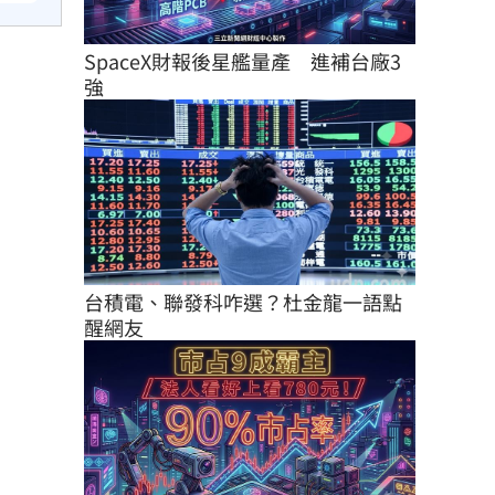
SpaceX財報後星艦量產　進補台廠3
強
台積電、聯發科咋選？杜金龍一語點
醒網友