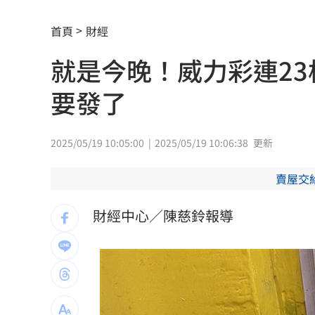
俄羅斯蝗害肆虐如末日 網驚：聖經十
首頁
財經
慈濟採購BNT遭詐10億 他：不聽衛福
就是今晚！威力彩連23
蔡英文做2件事 黃暐瀚：台東變五五波
要發了
蔣萬安危險了！《壹蘋》台北市...
23:00
「地獄酷暑」襲南韓 礦泉水曝曬恐致
2025/05/19 10:05:00
2025/05/19 10:06:38
更新
父親節真的快樂嗎？房貸10年暴增逾400
賣屋交
律師勾宗教大師「家族」詐慈濟 僅她
財經中心／陳慈鈴報導
富豪遭大義滅親！偷生子竟盜鄰居身份
慈濟遭詐10億買疫苗！他點出更麻煩的
日神級甜點快閃台北！連5天「買一送一