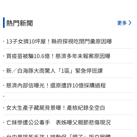
熱門新聞
更多
13子女擠10坪屋！縣府探視吃閉門羹原因曝
買疫苗被騙10.6億！慈濟多年未報案原因曝
新／白海豚大雨驚人「1區」緊急停班課
慈濟內部信曝光！還原遭詐10億採購過程
女大生產子藏屍背景曝！產檢紀錄全空白
亡妹慘遭公公毒手 表姊曝父親節悲傷現況
台中男摔死毛孩！嗆動保「埋了」拒交屍體