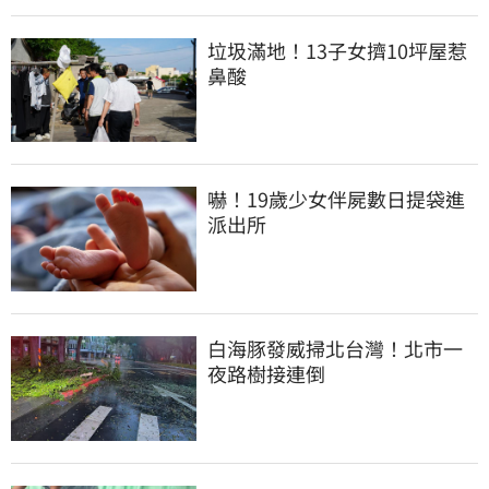
垃圾滿地！13子女擠10坪屋惹
鼻酸
嚇！19歲少女伴屍數日提袋進
派出所
白海豚發威掃北台灣！北市一
夜路樹接連倒