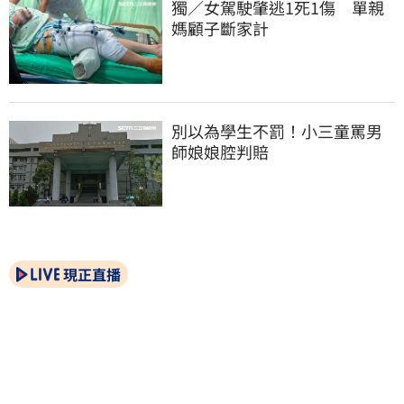
獨／女駕駛肇逃1死1傷　單親
媽顧子斷家計
別以為學生不罰！小三童罵男
師娘娘腔判賠
現正直播