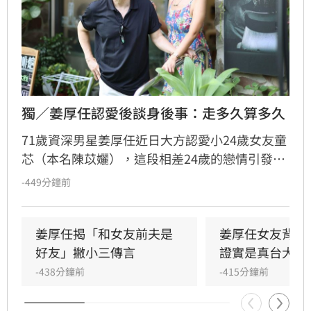
獨／姜厚任認愛後談身後事：走多久算多久
71歲資深男星姜厚任近日大方認愛小24歲女友童
芯（本名陳苡孋），這段相差24歲的戀情引發熱
議。面對外界對年齡差距的擔憂，姜厚任受訪時
-449分鐘前
坦言，誰先離開都無法預測，與其糾結未知的結
局，不如把握當下互相照顧。對於身後事規劃與
遺囑議題，他表示目前順其自然，尚未深入討
姜厚任揭「和女友前夫是
姜厚任女友背景
論。宋亭誼報導
好友」撇小三傳言
證實是真台大畢
-438分鐘前
-415分鐘前