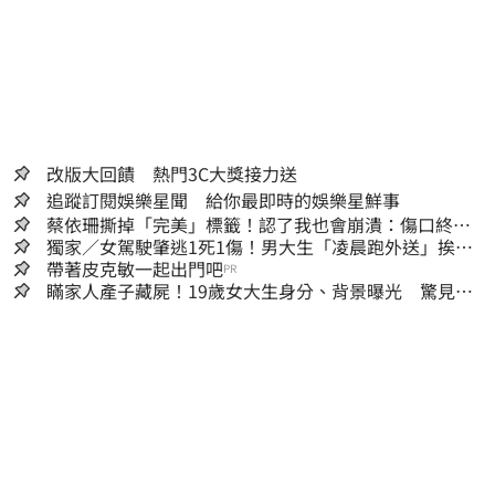
改版大回饋 熱門3C大獎接力送
追蹤訂閱娛樂星聞 給你最即時的娛樂星鮮事
蔡依珊撕掉「完美」標籤！認了我也會崩潰：傷口終究
會癒合
獨家／女駕駛肇逃1死1傷！男大生「凌晨跑外送」挨
撞 媽淚：家快瓦解
帶著皮克敏一起出門吧
PR
瞞家人產子藏屍！19歲女大生身分、背景曝光 驚見
「產檢紀錄全空白」