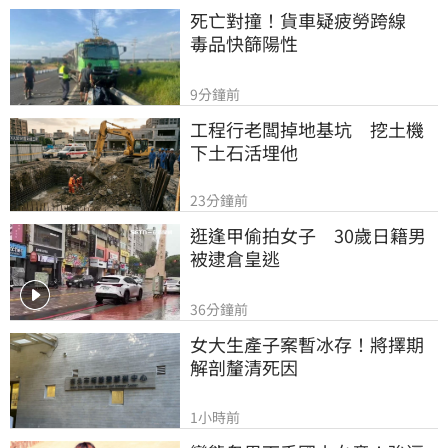
死亡對撞！貨車疑疲勞跨線　
毒品快篩陽性
9分鐘前
工程行老闆掉地基坑　挖土機
下土石活埋他
23分鐘前
逛逢甲偷拍女子　30歲日籍男
被逮倉皇逃
36分鐘前
女大生產子案暫冰存！將擇期
解剖釐清死因
1小時前