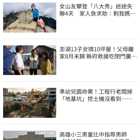
女山友攀登「八大秀」迷途失
聯4天 家人急求助：剩我媽還
沒找到
澎湖13子女擠10坪屋！父母離
家8月未歸 縣府救援吃閉門羹原
因曝
準幼兒園命案！工程行老闆掉
「地基坑」挖土機沒看到…下
土石活埋他
高雄小三男童比中指辱男師