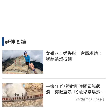
延伸閱讀
女攀八大秀失聯　家屬求助：
我媽還沒找到
一家4口無視勸阻強闖圍籬觀
浪 突掀巨浪「9歲兒當場遭捲
入海」
(2026年08月08日)