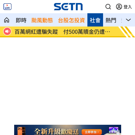
登入
即時
颱風動態
台股怎投資
社會
熱門
影音
方
百萬網紅遭騙失蹤 付500萬贖金仍遭撕
KISS 
票
辣