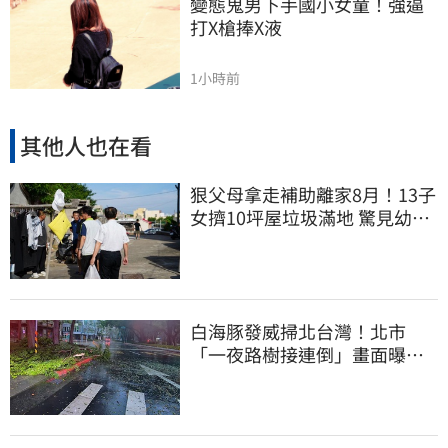
變態鬼男下手國小女童！強逼
打X槍捧X液
1小時前
其他人也在看
狠父母拿走補助離家8月！13子
女擠10坪屋垃圾滿地 驚見幼童
深夜遊蕩
白海豚發威掃北台灣！北市
「一夜路樹接連倒」畫面曝
15米巨樹躺路中央