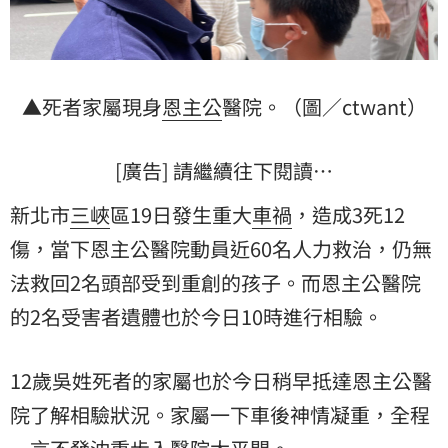
▲死者家屬現身
恩主公
醫院。（圖／ctwant）
[廣告] 請繼續往下閱讀…
新北市
三峽
區19日發生重大
車禍
，造成3死12
傷，當下恩主公醫院動員近60名人力救治，仍無
法救回2名頭部受到重創的孩子。而恩主公醫院
的2名受害者遺體也於今日10時進行相驗。
12歲吳姓死者的家屬也於今日稍早抵達恩主公醫
院了解相驗狀況。家屬一下車後神情凝重，全程