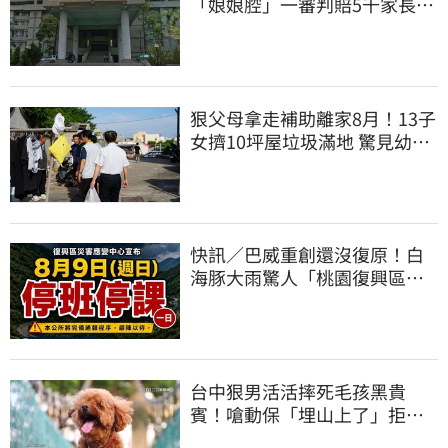
「娘娘腔」一審判賠5千家長不
服上訴 二審更慘
狠父母拿走補助離家8月！13子
女擠10坪屋垃圾滿地 驚見幼童
深夜遊蕩
快訊／巴威重創還沒復原！白
海豚大雨驚人「桃園復興區」
緊急停班停課
台中狠男活活摔死毛孩黑貴
賓！嗆動保「埋山上了」拒交
屍體 下場曝光