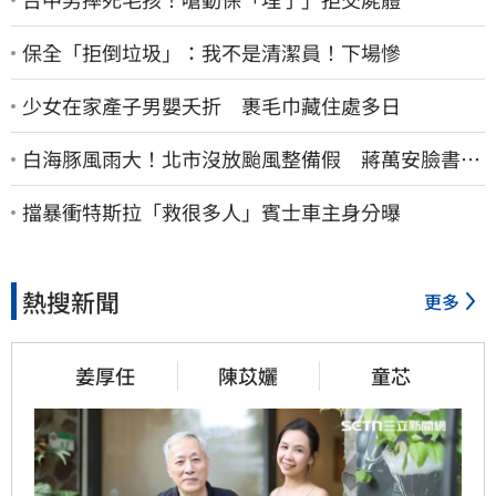
保全「拒倒垃圾」：我不是清潔員！下場慘
少女在家產子男嬰夭折 裹毛巾藏住處多日
白海豚風雨大！北市沒放颱風整備假 蔣萬安臉書遭
網友灌爆：標準在哪？
擋暴衝特斯拉「救很多人」賓士車主身分曝
熱搜新聞
更多
姜厚任
陳苡孋
童芯