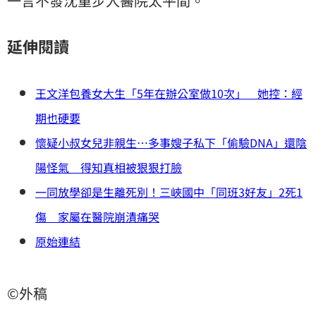
一言不發沈重步入醫院太平間。
延伸閱讀
王文洋包養女大生「5年在辦公室做10次」 她控：經
期也硬要
懷疑小叔女兒非親生…多事嫂子私下「偷驗DNA」還陰
陽怪氣 得知真相被狠狠打臉
一同放學卻是生離死別！三峽國中「同班3好友」2死1
傷 家屬在醫院崩潰痛哭
原始連結
©外稿