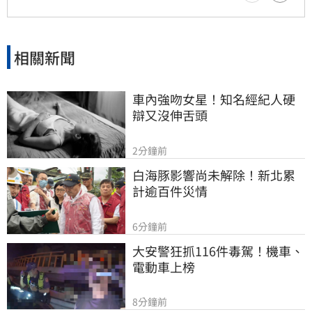
相關新聞
車內強吻女星！知名經紀人硬
辯又沒伸舌頭
2分鐘前
白海豚影響尚未解除！新北累
計逾百件災情
6分鐘前
大安警狂抓116件毒駕！機車、
電動車上榜
8分鐘前