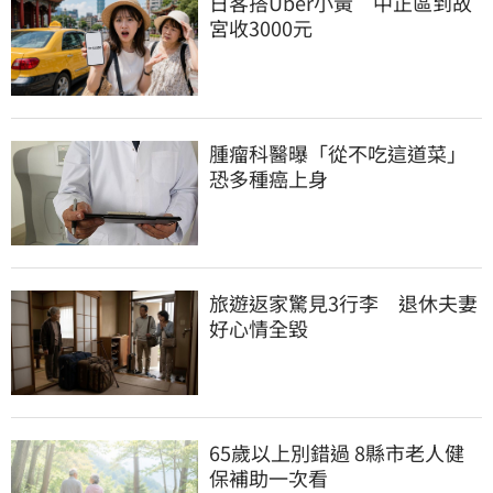
日客搭Uber小黃　中正區到故
宮收3000元
腫瘤科醫曝「從不吃這道菜」
恐多種癌上身
旅遊返家驚見3行李　退休夫妻
好心情全毀
65歲以上別錯過 8縣市老人健
保補助一次看