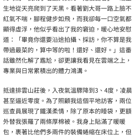
生地從天亮爬到了天黑。看著劉大哥一路上臉不
紅氣不喘，腳程健步如飛，而我卻每一口空氣都
顯得虛浮，他似乎看出了我的窘迫，暖心地安慰
道：「畢竟你還要沿途拍攝、採訪，你不算是我
帶過最菜的，算中等的啦！還好、還好。」這番
話雖然化解了尷尬，卻更讓我看見在雲端之上，
專業與日常累積出的體力鴻溝。
抵達排雲山莊後，入夜氣溫驟降到3、4度，凌晨
甚至逼近零度。為了照顧我這個平地訪客，兩位
巡查員展現了鐵漢柔情，除了原本的睡袋，更額
外替我張羅了兩條厚棉被。我身上貼滿了暖暖
包，裹著比他們多兩件的裝備蜷縮在床位上，但