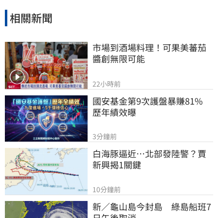
相關新聞
市場到酒場料理！可果美蕃茄
醬創無限可能
22小時前
國安基金第9次護盤暴賺81%　
歷年績效曝
3分鐘前
白海豚逼近…北部發陸警？賈
新興揭1關鍵
10分鐘前
新／龜山島今封島　綠島船班7
日午後取消