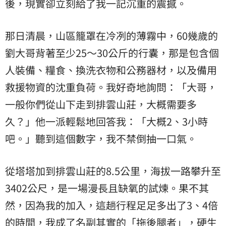
後，現實卻立刻給了我一記沉重的震撼。
那日清晨，山區籠罩在冷冽的薄霧中，60幾歲的
劉大哥背著至少25～30公斤的行囊，那是包含個
人裝備、糧食、換洗衣物和公務器材，以及備用
救援物資的沈重負荷。我好奇地詢問：「大哥，
一般你們從山下走到排雲山莊，大概需要多
久？」他一派輕鬆地回答我：「大概2、3小時
吧。」聽到這個數字，我不禁倒抽一口氣。
從塔塔加到排雲山莊的8.5公里，海拔一路攀升至
3402公尺，是一場漫長且缺氧的試煉。果不其
然，因為我的加入，這趟行程足足多出了3、4倍
的時間，我成了名副其實的「拖後腿者」，硬生