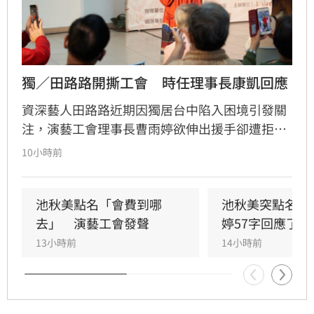
獨／田路路開撕工會　時任理事長康凱回應
資深藝人田路路近期因獨居台中陷入困境引發關
注，演藝工會理事長曹雨婷欲伸出援手卻遭拒，
田路路更在直播中控訴已退會卻仍被追討一年會
10小時前
費。針對此爭議，時任理事長康凱出面澄清並無
此事，強調會費僅每月兩百餘元，工會過去曾提
供協助，但因雙方關係疏遠，加上工會營運需仰
池秋美點名「會費到哪
池秋美突點名開
賴勞健保費用運作，坦言許多問題屬個人因素。
去」　演藝工會發聲
婷57字回應了
13小時前
14小時前