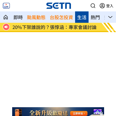
登入
即時
颱風動態
台股怎投資
生活
熱門
影音
討論
毒駕抓不完!台中前4月已1死20傷去年飆4
張韶涵
倍