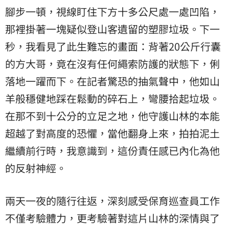
腳步一頓，視線盯住下方十多公尺處一處凹陷，
那裡掛著一塊疑似登山客遺留的塑膠垃圾。下一
秒，我看見了此生難忘的畫面：背著20公斤行囊
的方大哥，竟在沒有任何繩索防護的狀態下，俐
落地一躍而下。在記者驚恐的抽氣聲中，他如山
羊般穩健地踩在鬆動的碎石上，彎腰拾起垃圾。
在那不到十公分的立足之地，他守護山林的本能
超越了對高度的恐懼，當他翻身上來，拍拍泥土
繼續前行時，我意識到，這份責任感已內化為他
的反射神經。
兩天一夜的隨行往返，深刻感受保育巡查員工作
不僅考驗體力，更考驗著對這片山林的深情與了