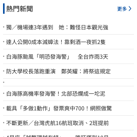
熱門新聞
更多
獨／機場連3年遇到 她：難怪日本觀光強
達人公開0成本滅蟑法！靠剩酒一夜抓2隻
白海豚颱風「明恐發海警」 全台炸雨3天
防大學校長落跑重演 鄭英耀：將祭這規定
白海豚高機率發海警！北部恐爛成一坨泥
載具「多做1動作」發票爽中700！網照做驚
不斷更新／台灣虎航16航班取消、2班提前