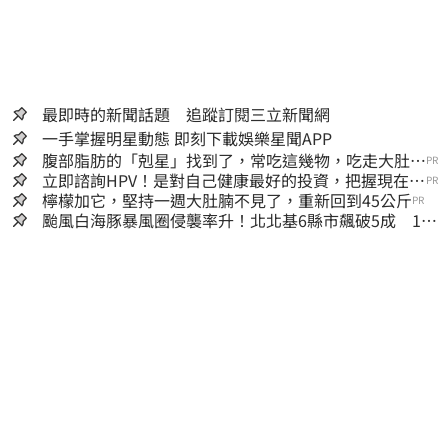
最即時的新聞話題 追蹤訂閱三立新聞網
一手掌握明星動態 即刻下載娛樂星聞APP
腹部脂肪的「剋星」找到了，常吃這幾物，吃走大肚
PR
囊，瘦出小蠻腰
立即諮詢HPV！是對自己健康最好的投資，把握現在不
PR
嫌晚！
檸檬加它，堅持一週大肚腩不見了，重新回到45公斤
PR
颱風白海豚暴風圈侵襲率升！北北基6縣市飆破5成 1縣
市「最高達67%」