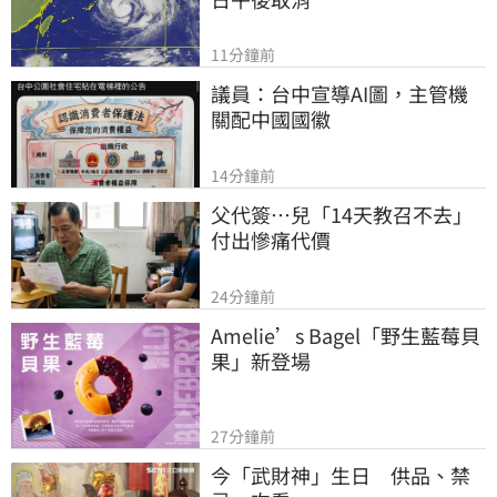
11分鐘前
議員：台中宣導AI圖，主管機
關配中國國徽
14分鐘前
父代簽…兒「14天教召不去」
付出慘痛代價
24分鐘前
Amelie’s Bagel「野生藍莓貝
果」新登場
27分鐘前
今「武財神」生日　供品、禁