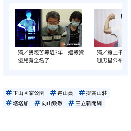
獨／雙親苦等近3年　遭殺資
獨／擁上千萬
優兒有全名了
咖男星公布遺
玉山國家公園
巡山員
排雲山莊
塔塔加
向山致敬
三立新聞網