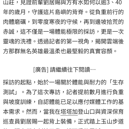
山莊
，見證前輩劉居賜與方有水如何以逾3、40
年的歲月，守護這片島嶼的背脊。從負重前行的
肉體磨礪，到零度寒夜的守候，再到邊坡拾荒的
赤誠，這不僅是一場體能極限的採訪，更是一次
靈魂的洗禮。透過記者的第一視角，揭開雲端後
方那群無名英雄最溫柔也最堅毅的真實容顏。
[廣告] 請繼續往下閱讀…
採訪的起點，始於一場關於體能與耐力的「生存
測試」。為了這次專訪，記者提前數月進行負重
與坡度訓練，自認體能已足以應付媒體工作的基
本需求。然而，當我在
塔塔加
登山口與資深保育
巡查員劉居賜一起背上裝備，正式踏上玉山步道