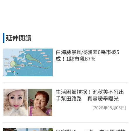
延伸閱讀
白海豚暴風侵襲率6縣市破5
成！1縣市飆67%
生活困頓拮据！池秋美不忍出
手幫田路路 真實暖舉曝光
(2026年08月05日)