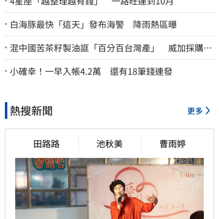
4星座「越整理越有錢」 一路旺運到10月
白海豚最快「這天」發布海警 降雨熱區曝
混中國苦茶籽製油誆「百分百台灣產」 威加採購
員、中間人收押禁見
小確幸！一早入帳4.2萬 還有18筆錢連發
熱搜新聞
更多
田路路
池秋美
曹雨婷