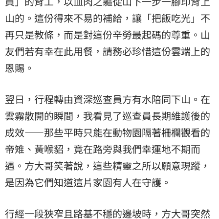
員」的背工，以血肉之軀從山下一步一腳印背上
山的。這份得來不易的補給，讓「把飯吃光」不
再只是教條，而是對這份辛勞最起碼的尊重。山
友們若有幸在此用餐，請務必珍惜這份雲端上的
恩賜。
翌日，行程轉由資深巡查員方有水陪同下山。在
雲霧散開的瞬間，我看見了巡查員長期維護後的
成效——那些平時只能在動物園隔著柵欄觀看的
帝雉、黃喉貂，竟在路旁與我們幸運地不期而
遇。方大哥笑著說，這些精靈之所以願意現蹤，
是因為它們知道這片家園有人在守護。
行經一段狹窄且路基不穩的邊坡時，方大哥突然