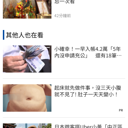
忌一次看
42分鐘前
其他人也在看
小確幸！一早入帳4.2萬「5年
內沒申請充公」 還有18筆錢
連發到8月底
起床就先做件事，沒三天小腹
就不見了! 肚子一天天變小！
PR
日本遊客搭Uber小黃「中正區