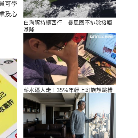
員可學
業及心
白海豚持續西行　暴風圈不排除接觸
基隆
薪水逼人走！35％年輕上班族想跳槽