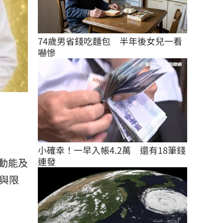
74歲男省錢吃麵包　半年後女兒一看
嚇慘
小確幸！一早入帳4.2萬　還有18筆錢
連發
動能及
與限