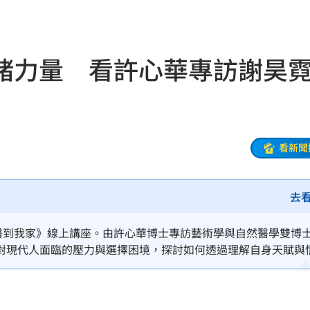
區曝
08:37
道歉
08:36
緒力量 看許心華專訪謝昊
聲
08:34
動了
08:32
揭警訊
08:28
看新聞
08:27
去
人潮
08:24
彈
08:23
名醫到我家》線上講座。由許心華博士專訪藝術學與自然醫學雙博
對現代人面臨的壓力與選擇困境，探討如何透過理解自身天賦與
別
08:23
了
08:21