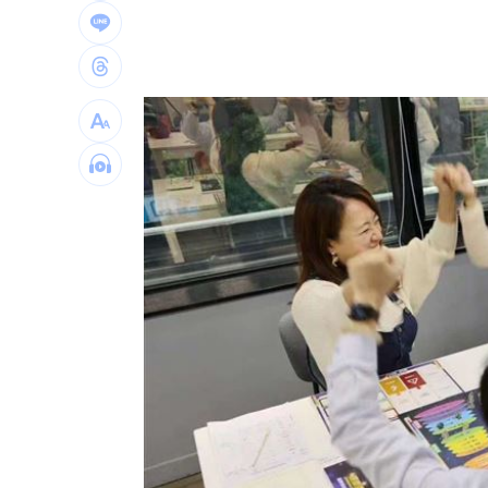
恩比德身心狀態回歸巔峰 攜詹姆斯力
女師遭學生刺眼恐失明！教育局：依法
97萬網紅肥大叔驟逝 2天前才暴瘦直播
白海豚狂攪拖出條狀冷水帶！鄭明典揭
台灣彩券開獎直播中
20:31
LIVE三立+24小時直播
15:27
三立iNEWS新聞台線上直播
18:00
理想混蛋號召粉絲跨海追星吃美食！
18: