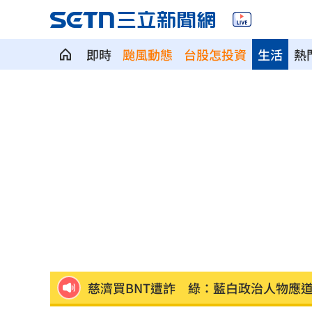
即時
颱風動態
台股怎投資
生活
熱
新／爆涉貪！議員范織欽…遭檢調漏夜
台股急跌逆勢買95％滿倉 專家曝操作
陳時中早提醒慈濟！學者：做到流血沒
高斯曼披小熊戰袍 慶幸不用先對決老
大罷免名店遭酸本業造謠 老闆怒提告
慈濟買BNT遭詐 綠：藍白政治人物應