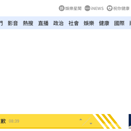
娛樂星聞
iNEWS
祝你健康
門
影音
熱搜
直播
政治
社會
娛樂
健康
國際
偵訊
08:50
手法
08:47
人理
08:46
東家
08:46
08:39
道歉
08:39