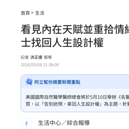
白海豚更近了！「恐輕掃北部」風雨熱
首頁
生活
抹黑陳時中擋疫苗！他曝往事嗆柯：欠
看見內在天賦並重拾情
告別綠衫軍十年生涯 布朗首揭離隊心
士找回人生設計權
陳隨意公開神級滷肉食譜配方 網全暴
ENHYPEN粉絲Mina遭網暴離世！醫師
記者
洪正達
報導
2026/05/08 21:38:00
習近平國師惹禍！狂言1句嚇跑大批台商
阿立幫你摘要新聞重點
東發號遭出征後現況曝 網爆驚人排隊
女友懷5個月身孕…跟槍毒犯共吸喪屍菸
美國國際自然醫學醫師總會將於5月10日舉辦《
霓，以「告別迷惘，拿回人生設計權」為主題，針
獨／海軍雇員0經驗開小火車…害夫妻死
模式，重新找回生命方向。
生活中心／綜合報導
美伊達協議重開荷莫茲海峽？ 川普回應