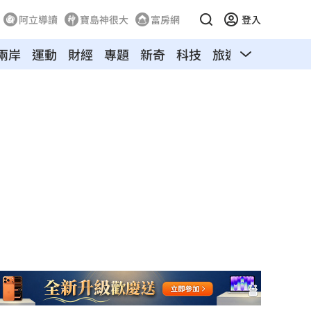
阿立導讀
寶島神很大
富房網
登入
兩岸
運動
財經
專題
新奇
科技
旅遊
汽車
寵物