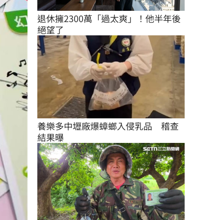
退休擁2300萬「過太爽」！他半年後
絕望了
養樂多中壢廠爆蟑螂入侵乳品　稽查
結果曝