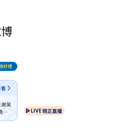
霓博
換好禮
看看
士謝昊
現正直播
情緒