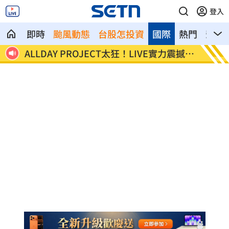
登入
即時
颱風動態
台股怎投資
國際
熱門
影音
荷莫
ALLDAY PROJECT太狂！LIVE實力震撼全
顧立雄
場
勞