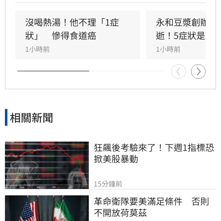
沒喝熱湯！他不理「1症
永和豆漿創辦人
狀」　慘得食道癌
逝！5症狀是警
1小時前
1小時前
相關新聞
狂飆後考驗來了！下週1指標恐
掀美股暴動
15分鐘前
革命衛隊要美滿足條件　否則
不開放荷莫茲