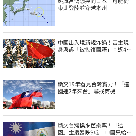
颱風昌鴻恐撲向日本 可能從
東北登陸並穿越本州
中國出入境新規炸鍋！苦主現
身淚訴「被恢復國籍」：近4億
資產權停擺
斷交19年看見台灣實力！「這
國連2年來台」尋找商機
斷交台灣換來芭樂票！「這
國」金援暴跌9成 中國只給26