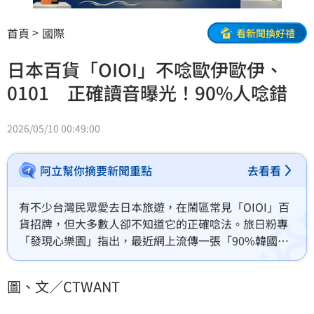
首頁
國際
看新聞換好禮
日本百貨「OIOI」不唸歐伊歐伊、
0101 正確讀音曝光！90%人唸錯
2026/05/10 00:49:00
阿立幫你摘要新聞重點
去看看
有不少台灣民眾愛去日本旅遊，在鬧區常見「OIOI」百
貨招牌，但大多數人卻不知道它的正確唸法。旅日粉專
「發現心樂園」指出，最近網上流傳一張「90%韓國人
都看不懂的招牌」照片，而招牌正是「OIOI」百貨，並
坦言自己第一次看到也念錯；而正確發音其實是「Ma-
圖、文／CTWANT
ru-i（馬魯伊）」，也就是日本知名的連鎖百貨公司「丸
井」（Marui），而非大眾直覺反應的數字或英文字母。