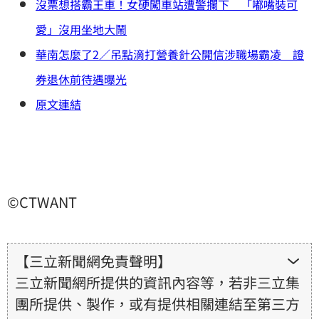
沒票想搭霸王車！女硬闖車站遭警攔下 「嘟嘴裝可
愛」沒用坐地大鬧
華南怎麼了2／吊點滴打營養針公開信涉職場霸凌 證
券退休前待遇曝光
原文連結
©CTWANT
【三立新聞網免責聲明】
三立新聞網所提供的資訊內容等，若非三立集
團所提供、製作，或有提供相關連結至第三方