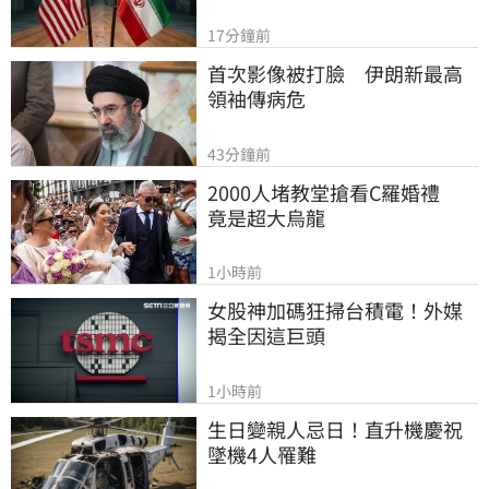
17分鐘前
首次影像被打臉　伊朗新最高
領袖傳病危
43分鐘前
2000人堵教堂搶看C羅婚禮　
竟是超大烏龍
1小時前
女股神加碼狂掃台積電！外媒
揭全因這巨頭
1小時前
生日變親人忌日！直升機慶祝
墜機4人罹難