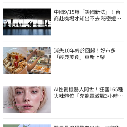
中國9/15爆「鎖國新法」！台
商赴機場才知出不去 秘密邊控
合法化
消失10年終於回歸！好市多
「經典美食」重新上架
AI性愛機器人問世！狂塞165種
火辣體位「充飽電激戰3小時」
售價曝