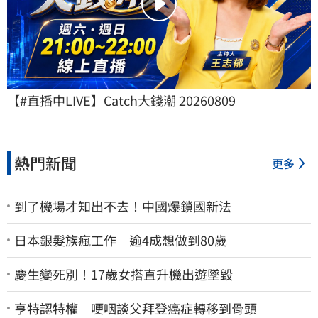
【#直播中LIVE】Catch大錢潮 20260809
熱門新聞
更多
到了機場才知出不去！中國爆鎖國新法
日本銀髮族瘋工作 逾4成想做到80歲
慶生變死別！17歲女搭直升機出遊墜毀
亨特認特權 哽咽談父拜登癌症轉移到骨頭