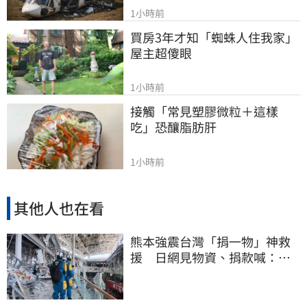
1小時前
買房3年才知「蜘蛛人住我家」
屋主超傻眼
1小時前
接觸「常見塑膠微粒＋這樣
吃」恐釀脂肪肝
1小時前
其他人也在看
熊本強震台灣「捐一物」神救
援 日網見物資、捐款喊：給
台灣統治算了