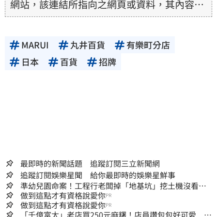
網站，該連結所指向之網頁或資料，其內容均
為所連結網站提供，相關權利均為該網站、內
容提供者或合法權利人所有，三立集團不擔保
MARUI
丸井百貨
有樂町分店
其真實性、正確性、即時性、完整性或合法
性。三立新聞網所提供的資訊內容，若其著作
日本
百貨
招牌
權不屬於三立集團所有，使用者未取得內容提
供者（著作權人）許可之前，亦不得擅自轉
貼、重製、變更、散布，否則概由使用者自負
全責。
最即時的新聞話題 追蹤訂閱三立新聞網
追蹤訂閱娛樂星聞 給你最即時的娛樂星鮮事
準幼兒園命案！工程行老闆掉「地基坑」挖土機沒看
到…下土石活埋他
做到這點才有資格說愛你
PR
做到這點才有資格說愛你
PR
「千億富太」老店買250元麻糬！店員讚包包好可愛 笑