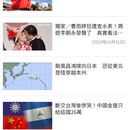
獨家／曹雨婷狂遭查水表！周
遊李朝永發聲了 真實看法曝
光
(2018年10月31日)
颱風昌鴻撲向日本　恐從東北
登陸穿越本州
斷交台灣後慘哭！中國金援只
給這國26萬