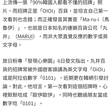
上流傳一張「90%韓國人都看不懂的招牌」照
片，而招牌正是「OIOI」百貨，並坦言自己第一
次看到也念錯；而正確發音其實是「Ma-ru-i（馬
魯伊）」，也就是日本知名的連鎖百貨公司「丸
井」（
MARUI
），而非大眾直覺反應的數字或英
文字母。
旅日粉專「發現心樂園」6日發文指出，
丸井百
貨
的招牌常被外國遊客誤讀為英文字母「OiOi」
或是阿拉伯數字「0101」，近期更在韓網引發討
論。對此，他坦言，第一次看到這個招牌時，心
裡默默唸成「歐伊歐伊」，同時也聽過朋友當成
數字唸「0101」。