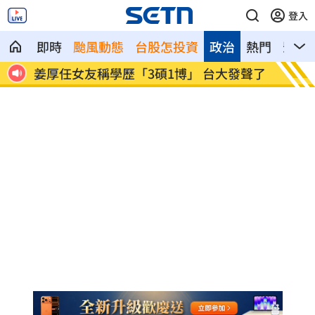
登入
即時
颱風動態
台股怎投資
政治
熱門
影音
融股
姜厚任女友稱學歷「3碩1博」 台大發聲了
官方認
助