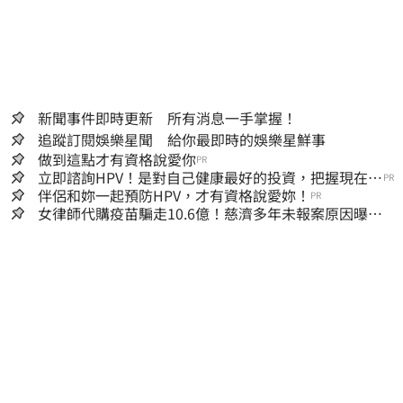
新聞事件即時更新 所有消息一手掌握！
追蹤訂閱娛樂星聞 給你最即時的娛樂星鮮事
做到這點才有資格說愛你
PR
立即諮詢HPV！是對自己健康最好的投資，把握現在不
PR
嫌晚！
伴侶和妳一起預防HPV，才有資格說愛妳！
PR
女律師代購疫苗騙走10.6億！慈濟多年未報案原因曝：
檢警上門才知被騙