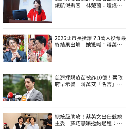
護航假掮客 林楚茵：造謠政
客出來道歉
2026北市長挺誰？3萬人投票最
終結果出爐 她驚喊：蔣萬安
真該緊張了
慈濟採購疫苗被詐10億！蔡政
府早示警 蔣萬安「名言」翻
車被酸爆
總統級助攻！蔡英文出任競總
主委 蘇巧慧曝邀約過程：她