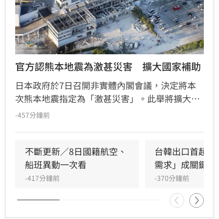
官方認熊本地震為激甚災害　擴大國家補助
日本政府於7日召開非實體內閣會議，決定將本
次熊本地震指定為「激甚災害」。此舉將擴大國
家對受災自治體在農業及基礎設施重建工程的補
-457分鐘前
助比率，減輕地方財政負擔。
不斷更新／8日國籍航空、
台韓出口首超日
船班異動一次看
需求」成關鍵
-417分鐘前
-370分鐘前