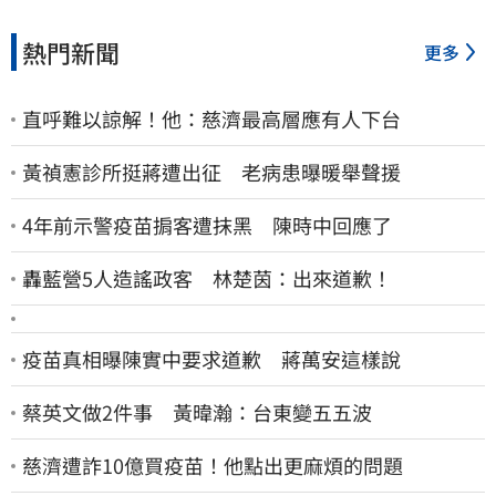
熱門新聞
更多
直呼難以諒解！他：慈濟最高層應有人下台
黃禎憲診所挺蔣遭出征 老病患曝暖舉聲援
4年前示警疫苗掮客遭抹黑 陳時中回應了
轟藍營5人造謠政客 林楚茵：出來道歉！
疫苗真相曝陳實中要求道歉 蔣萬安這樣說
蔡英文做2件事 黃暐瀚：台東變五五波
慈濟遭詐10億買疫苗！他點出更麻煩的問題