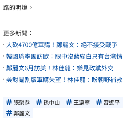
路的明燈。
更多新聞：
大砍4700億軍購！鄭麗文：絕不接受戰爭
韓國瑜率團訪歐：眼中沒藍綠白只有台灣情
鄭麗文6月訪美！林佳龍：樂見政黨外交
美對閹割版軍購失望！林佳龍：盼朝野補救
張榮恭
孫中山
王滬寧
習近平
鄭麗文