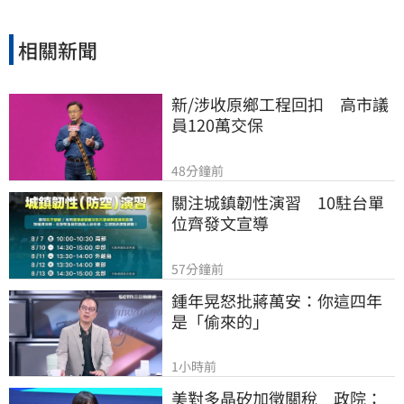
相關新聞
新/涉收原鄉工程回扣　高市議
員120萬交保
48分鐘前
關注城鎮韌性演習　10駐台單
位齊發文宣導
57分鐘前
鍾年晃怒批蔣萬安：你這四年
是「偷來的」
1小時前
美對多晶矽加徵關稅　政院：