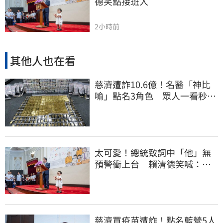
德笑點接班人
2小時前
其他人也在看
慈濟遭詐10.6億！名醫「神比
喻」點名3角色 眾人一看秒懂
讚：好傳神
太可愛！總統致詞中「他」無
預警衝上台 賴清德笑喊：卸
任再交棒給你
慈濟買疫苗遭詐！點名藍營5人