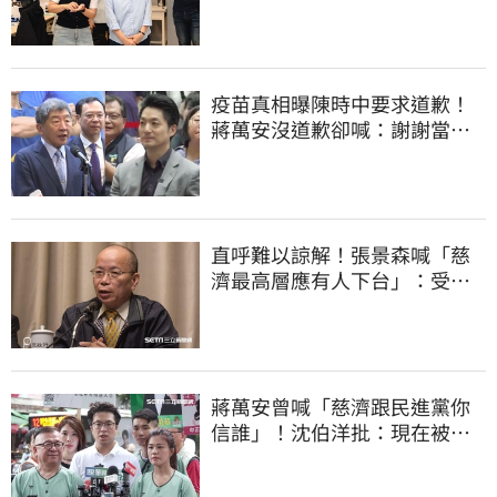
一口答應
疫苗真相曝陳時中要求道歉！
蔣萬安沒道歉卻喊：謝謝當時
的「他們」
直呼難以諒解！張景森喊「慈
濟最高層應有人下台」：受害
者是捐款的大眾
蔣萬安曾喊「慈濟跟民進黨你
信誰」！沈伯洋批：現在被發
現是胡扯