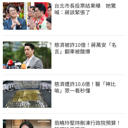
台北市長投票結果曝　她驚
喊：蔣該緊張了
慈濟被詐10億！蔣萬安「名
言」翻車被酸爆
慈濟遭詐10.6億！醫「神比
喻」眾一看秒懂
翁曉玲堅持刪凍行政院預算！