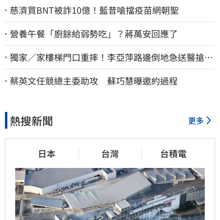
慈濟買BNT被詐10億！藍昔嗆擋疫苗網朝聖
營養午餐「廚餘給弱勢吃」？蔣萬安回應了
獨家／家樓梯門口重摔！李亞萍路邊倒地急送醫搶
命 「最新傷況」曝
蔡英文任競總主委助攻 蘇巧慧曝邀約過程
熱搜新聞
更多
日本
台灣
台積電