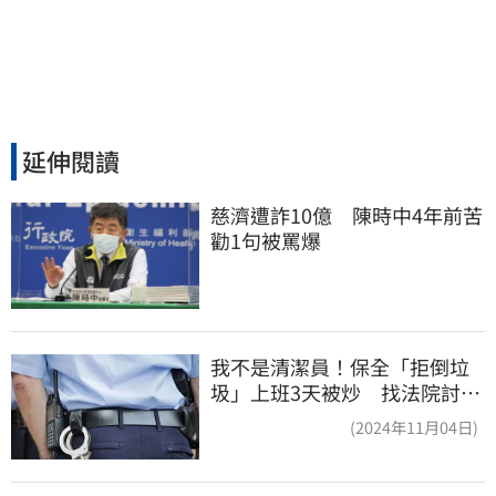
延伸閱讀
慈濟遭詐10億　陳時中4年前苦
勸1句被罵爆
我不是清潔員！保全「拒倒垃
圾」上班3天被炒 找法院討公
道結果出爐
(2024年11月04日)