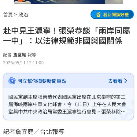
首頁
政治
看新聞換好禮
赴中見王滬寧！張榮恭談「兩岸同屬
一中」：以法律規範非國與國關係
記者
詹宜庭
報導
2026/05/11 12:11:00
阿立幫你摘要新聞重點
去看看
國民黨副主席張榮恭代表國民黨出席在北京舉辦的第三
屆海峽兩岸中華文化峰會，今（11日）上午在人民大會
堂與中共中央政治局常委王滬寧進行會見。張榮恭除了
回顧4月10日中共中央總書記習近平和國民黨主席鄭麗
文會面，也對如何推動兩岸和平發展提出3點看法，包括
記者詹宜庭／台北報導
以法律體制為規範，都用一個中國架構定位兩岸關係，