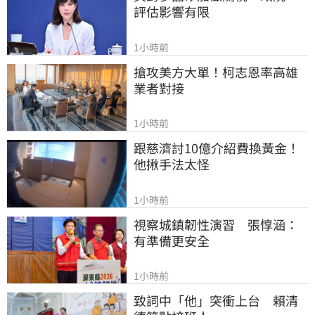
評估影響有限
1小時前
搶攻美方大單！柯志恩率高雄
業者對接
1小時前
跟慈濟討10億介紹費換黃金！
他揪手法太怪
1小時前
視察城鎮韌性演習　張惇涵：
有準備更安全
1小時前
致詞中「他」突衝上台　賴清