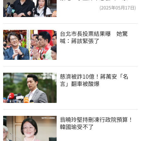
管工會都貼錢
(2025年05月17日)
台北市長投票結果曝　她驚
喊：蔣該緊張了
慈濟被詐10億！蔣萬安「名
言」翻車被酸爆
翁曉玲堅持刪凍行政院預算！
韓國瑜受不了