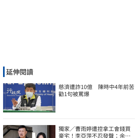
延伸閱讀
慈濟遭詐10億　陳時中4年前苦
勸1句被罵爆
獨家／曹雨婷遭控拿工會錢買
豪宅！李亞萍不忍發聲：余天