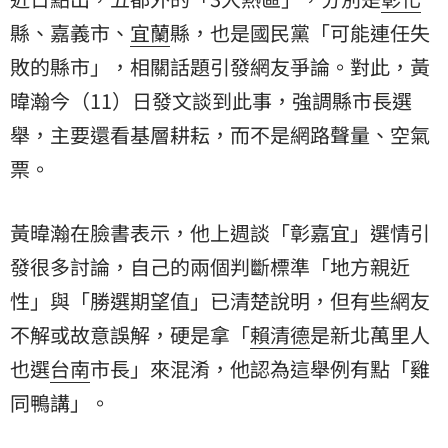
縣、嘉義市、
宜蘭
縣，也是國民黨「可能連任失
敗的縣市」，相關話題引發網友爭論。對此，黃
暐瀚今（11）日發文談到此事，強調縣市長選
舉，主要還看基層耕耘，而不是網路聲量、空氣
票。
黃暐瀚在臉書表示，他上週談「彰嘉宜」選情引
發很多討論，自己的兩個判斷標準「地方親近
性」與「勝選期望值」已清楚說明，但有些網友
不解或故意誤解，硬是拿「
賴清德
是新北萬里人
也選
台南
市長」來混淆，他認為這舉例有點「雞
同鴨講」。