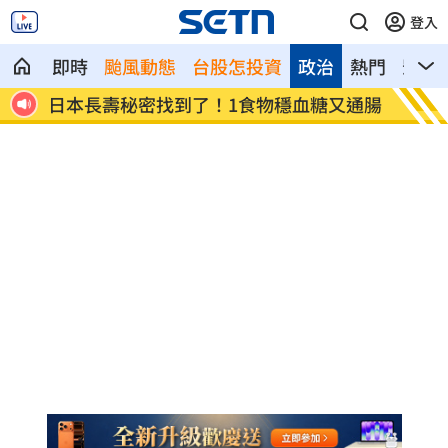
登入
即時
颱風動態
台股怎投資
政治
熱門
影音
又通腸
新/涉收原鄉工程回扣 高市議員120萬交
引退女
保
碼