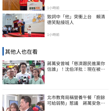
1小時前
致詞中「他」突衝上台　賴清
德笑點接班人
1小時前
其他人也在看
蔣萬安曾喊「慈濟跟民進黨你
信誰」！沈伯洋批：現在被發
現是胡扯
北市教育局稱營養午餐「廚餘
可給弱勢」惹議 蔣萬安急
喊：不會這樣做