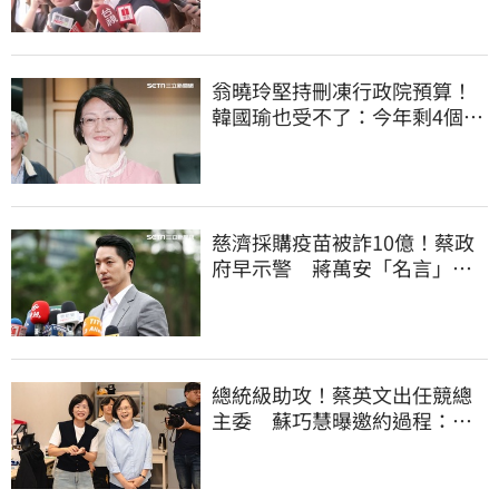
翁曉玲堅持刪凍行政院預算！
韓國瑜也受不了：今年剩4個月
你思考一下
慈濟採購疫苗被詐10億！蔡政
府早示警 蔣萬安「名言」翻
車被酸爆
總統級助攻！蔡英文出任競總
主委 蘇巧慧曝邀約過程：她
一口答應