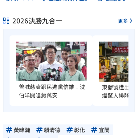
2026決勝九合一
更多
曾喊慈濟跟民進黨信誰！沈
東發號遭出征
伯洋開嗆蔣萬安
爆驚人排隊人
黃暐瀚
賴清德
彰化
宜蘭