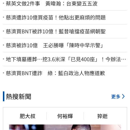
蔡英文做2件事 黃暐瀚：台東變五五波
慈濟遭詐10億買疫苗！他點出更麻煩的問題
慈濟買BNT被詐10億！藍昔嗆擋疫苗網朝聖
慈濟被詐10億 王必勝曝「陳時中早示警」
地下墳墓遷葬…挖3.6米深「已見400座」！今辦法會
安撫祖先
慈濟買BNT遭詐 綠：藍白政治人物應道歉
熱搜新聞
更多
肥大叔
何裕輝
猝逝