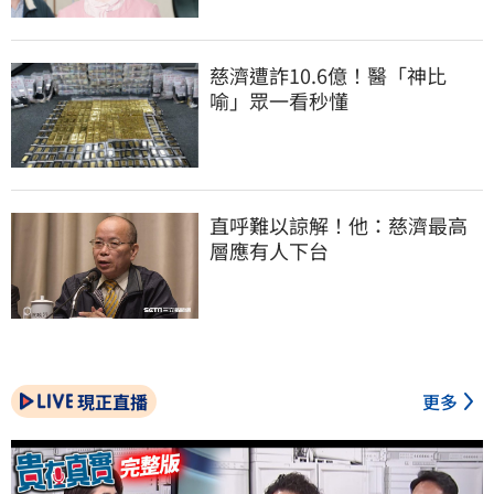
慈濟遭詐10.6億！醫「神比
喻」眾一看秒懂
直呼難以諒解！他：慈濟最高
層應有人下台
現正直播
更多