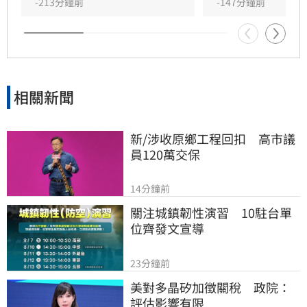
感謝他作為廚藝啟蒙，並對其猝逝感到遺憾。儘
-213分鐘前
-147分鐘前
管確切死因未明，但他認真生活、視粉絲為重的
精神，將永遠留在支持者的心中。
相關新聞
新/涉收原鄉工程回扣　高市議
員120萬交保
14分鐘前
關注城鎮韌性演習　10駐台單
位齊發文宣導
23分鐘前
美對多晶矽加徵關稅　政院：
評估影響有限