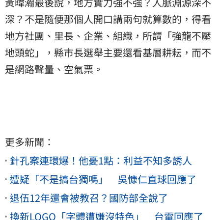
黃暐瀚最後說，地方實力強不強？人脈淵源深不
深？不是隨便那個人開口講兩句就算數的，得看
地方社團、里長、企業、組織，所謂「強龍不壓
地頭蛇」，縣市長選舉主要還看基層耕耘，而不
是網路聲量、空氣票。
更多新聞：
針孔案連環爆！他憂1點：利益不知多誘人
遭疑「不是搞台獨嗎」 吳慷仁直球回應了
退伍12年還會被教召？國防部全說了
換新LOGO「字體遭嫌沒特色」 台電回應了