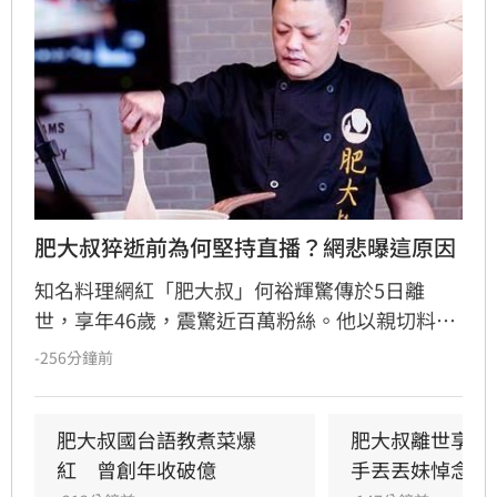
肥大叔猝逝前為何堅持直播？網悲曝這原因
知名料理網紅「肥大叔」何裕輝驚傳於5日離
世，享年46歲，震驚近百萬粉絲。他以親切料理
教學及堅持品質的創業理念聞名，從更生人翻轉
-256分鐘前
人生創下年收破億紀錄。回顧8月3日的最後直
播，當時他神情疲憊仍堅持完成工作，敬業態度
讓網友鼻酸。肥大叔曾坦言創業初期以健康換事
肥大叔國台語教煮菜爆
肥大叔離世享年
業，高強度直播成為日常。粉絲紛紛留言悼念，
紅　曾創年收破億
手丟丟妹悼念發