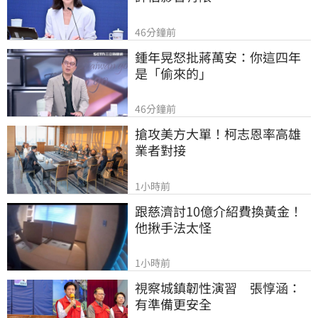
46分鐘前
鍾年晃怒批蔣萬安：你這四年
是「偷來的」
46分鐘前
搶攻美方大單！柯志恩率高雄
業者對接
1小時前
跟慈濟討10億介紹費換黃金！
他揪手法太怪
1小時前
視察城鎮韌性演習　張惇涵：
有準備更安全