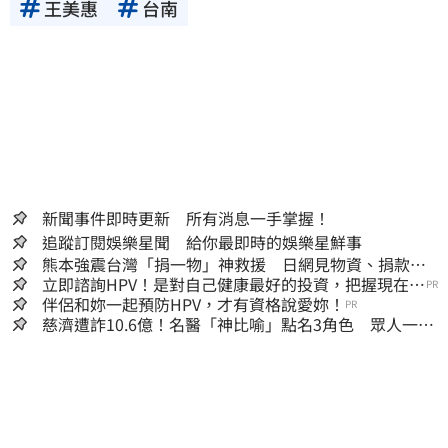
王美惠
台南
新聞事件即時更新 所有消息一手掌握！
追蹤訂閱娛樂星聞 給你最即時的娛樂星鮮事
熊本強震台灣「捐一物」神救援 日網見物資、捐款
喊：給台灣統治算了
立即諮詢HPV！是對自己健康最好的投資，把握現在不
PR
嫌晚！
伴侶和妳一起預防HPV，才有資格說愛妳！
PR
慈濟遭詐10.6億！名醫「神比喻」點名3角色 眾人一看
秒懂讚：好傳神