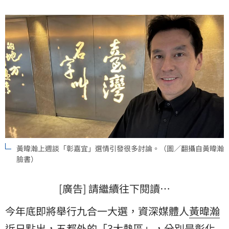
營成效，也是觀察年底台灣政局變化的重要指標。
黃暐瀚上週談「彰嘉宜」選情引發很多討論。（圖／翻攝自黃暐瀚
臉書）
[廣告] 請繼續往下閱讀…
今年底即將舉行九合一大選，資深媒體人
黃暐瀚
近日點出，五都外的「3大熱區」，分別是
彰化