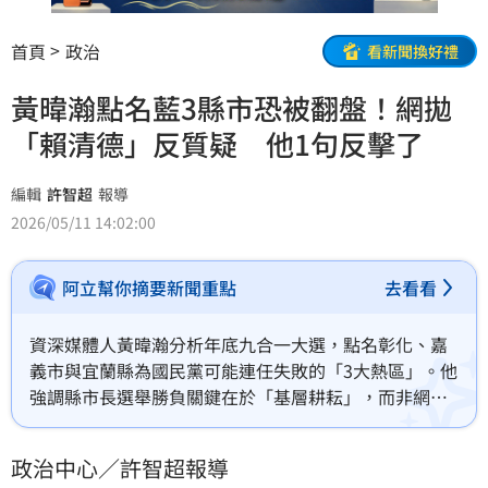
首頁
政治
看新聞換好禮
黃暐瀚點名藍3縣市恐被翻盤！網拋
「賴清德」反質疑 他1句反擊了
編輯
許智超
報導
2026/05/11 14:02:00
阿立幫你摘要新聞重點
去看看
資深媒體人黃暐瀚分析年底九合一大選，點名彰化、嘉
義市與宜蘭縣為國民黨可能連任失敗的「3大熱區」。他
強調縣市長選舉勝負關鍵在於「基層耕耘」，而非網路
聲量或空氣票。黃暐瀚以立委王美惠為例，指出深耕地
方的人脈與組織實力才是勝選基石，並反駁空降論點。
政治中心／許智超報導
這場選戰將考驗各政黨在地方社團、里長與企業間的經