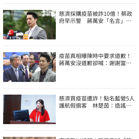
慈濟採購疫苗被詐10億！蔡政
府早示警 蔣萬安「名言」翻
車被酸爆
疫苗真相曝陳時中要求道歉！
蔣萬安沒道歉卻喊：謝謝當時
的「他們」
慈濟買疫苗遭詐！點名藍營5人
護航假掮客 林楚茵：造謠政
客出來道歉