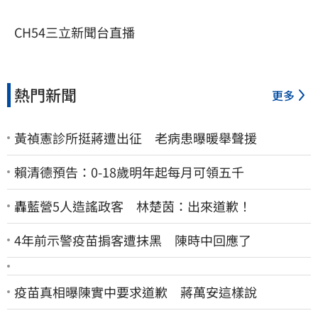
CH54三立新聞台直播
熱門新聞
更多
黃禎憲診所挺蔣遭出征 老病患曝暖舉聲援
賴清德預告：0-18歲明年起每月可領五千
轟藍營5人造謠政客 林楚茵：出來道歉！
4年前示警疫苗掮客遭抹黑 陳時中回應了
疫苗真相曝陳實中要求道歉 蔣萬安這樣說