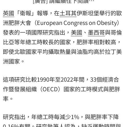
[廣告] 請繼續往下閱讀…
英國
「衛報」報導，在
土耳其
伊斯坦堡舉行的歐
洲肥胖大會（European Congress on Obesity）
發表的一項國際研究指出，
美國
、
墨西哥
與哥倫
比亞等年總工時較長的國家，肥胖率相對較高，
即使北歐國家平均攝取熱量與油脂均高於拉丁美
洲國家。
這項研究比較1990年至2022年間，33個經濟合
作暨發展組織（OECD）國家的工時模式與肥胖
率。
研究指出，年總工時每減少1%，與肥胖率下降
0.16%有關。研究執筆人認為，缺乏運動時間與