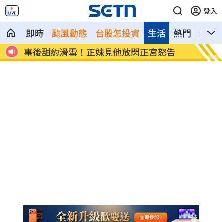
登入
即時
颱風動態
台股怎投資
生活
熱門
影音
送醫
事後甜約滑雪！正妹見他放閃正宮怒告
高雄親
潮