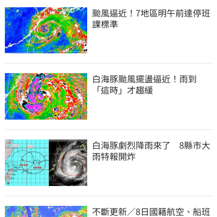
颱風逼近！7地區明午前達停班
課標準
白海豚颱風擺盪逼近！雨到
「這時」才趨緩
白海豚劇烈降雨來了　8縣市大
雨特報開炸
不斷更新／8日國籍航空、船班