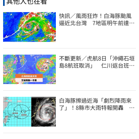
其他人也在看
快訊／風雨狂炸！白海豚颱風
逼近北台灣 7地區明午前達停
班課標準
不斷更新／虎航8日「沖繩石垣
島8航班取消」 仁川返台班機
提前1天起飛
白海豚擦過近海「劇烈降雨來
了」！8縣市大雨特報開轟 今
明風雨最集中