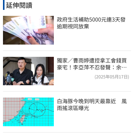
延伸閱讀
政府生活補助5000元連3天發 
逾期視同放棄
獨家／曹雨婷遭控拿工會錢買
豪宅！李亞萍不忍發聲：余天
管工會都貼錢
(2025年05月17日)
白海豚今晚到明天最靠近　風
雨搖滾區曝光