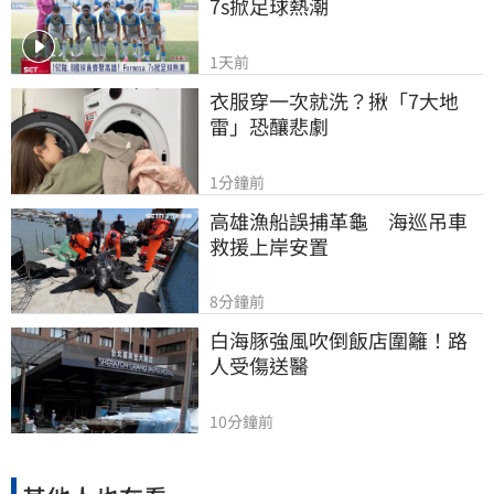
7s掀足球熱潮
1天前
衣服穿一次就洗？揪「7大地
雷」恐釀悲劇
1分鐘前
高雄漁船誤捕革龜　海巡吊車
救援上岸安置
8分鐘前
白海豚強風吹倒飯店圍籬！路
人受傷送醫
10分鐘前