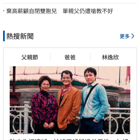
棄
棄高薪顧自閉雙胞兒 單親父仍遭嗆教不好
熱搜新聞
更多
父親節
爸爸
林逸欣