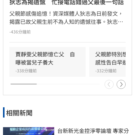
狄志為揭遺憾　忙接電話錯過父最後一句話
父親節感傷追憶！資深媒體人狄志為日前發文，
揭露已故父親生前不為人知的遺憾往事。狄志為
透露，父親一生以海為家，兩人相處時間極少，
-436分鐘前
甚至錯過他的婚禮。直到父親罹患胃癌末期，才
坦承當年曾悄悄現身婚宴現場，因愧對家人只敢
在門外落淚。最讓狄志為心碎的是，當年陪病重
賈靜雯父親節憶亡父　自
父親節特別想他
父親曬太陽時，自己因忙於接工作電話而忽視了
曝被當兒子養大
感性告白早逝父
父親，沒想到那竟是父子最後的相處，父親回房
-338分鐘前
-332分鐘前
後便陷入永眠。這段錯過的對話成為他20年來心
中最深的遺憾，他以此感嘆，有些電話晚點接沒
關係，但錯過的親情與話語，可能再也無法挽
回，呼籲大眾珍惜身邊親人。
相關新聞
台新新光金控淨零論壇 專家分