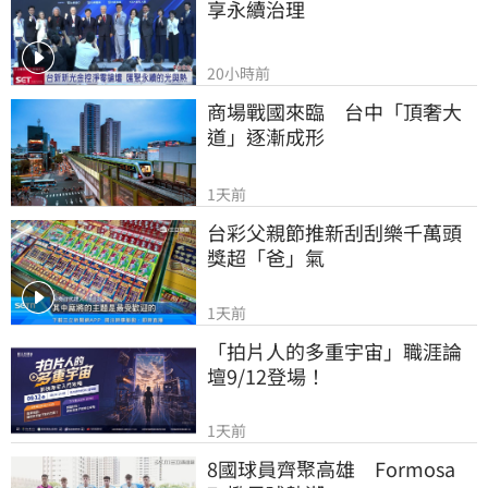
享永續治理
20小時前
商場戰國來臨　台中「頂奢大
道」逐漸成形
1天前
台彩父親節推新刮刮樂千萬頭
獎超「爸」氣
1天前
「拍片人的多重宇宙」職涯論
壇9/12登場！
1天前
8國球員齊聚高雄　Formosa 