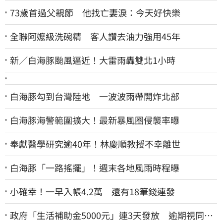
73歲首過父親節 他找亡妻淚：今天好快樂
全聯阿嬤級洗碗精 客人讚去油力強用45年
新／白海豚颱風逼近！大雷雨轟雙北1小時
白海豚勾到台灣陸地 一波波雨帶開炸北部
白海豚海警範圍擴大！最新暴風圈侵襲率曝
奉獻醫學研究逾40年！林慶順教授不幸離世
白海豚「一路搖擺」！週末各地風雨時程曝
小確幸！一早入帳4.2萬 還有18筆錢連發
政府「生活補助金5000元」連3天發放 逾期視同放