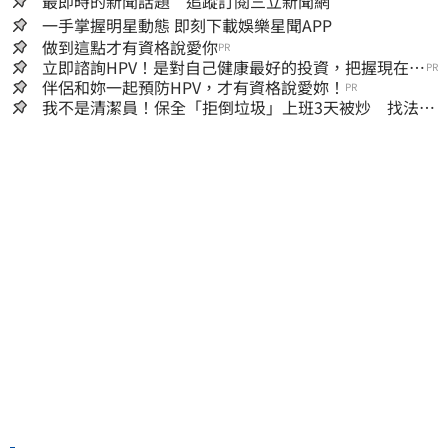
最即時的新聞話題 追蹤訂閱三立新聞網
一手掌握明星動態 即刻下載娛樂星聞APP
做到這點才有資格說愛你
PR
立即諮詢HPV！是對自己健康最好的投資，把握現在不
PR
嫌晚！
伴侶和妳一起預防HPV，才有資格說愛妳！
PR
我不是清潔員！保全「拒倒垃圾」上班3天被炒 找法院
討公道結果出爐