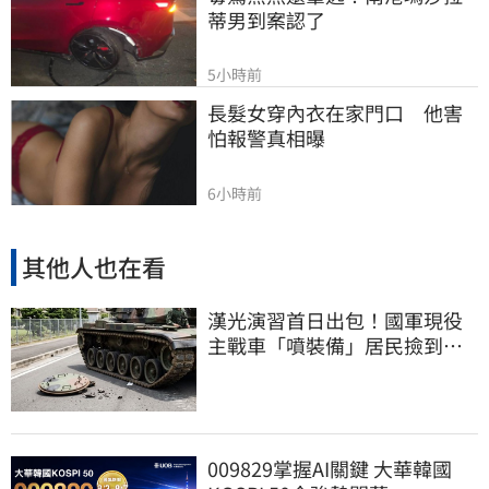
蒂男到案認了
5小時前
長髮女穿內衣在家門口　他害
怕報警真相曝
6小時前
其他人也在看
漢光演習首日出包！國軍現役
主戰車「噴裝備」居民撿到零
件…軍方說話了
009829掌握AI關鍵 大華韓國