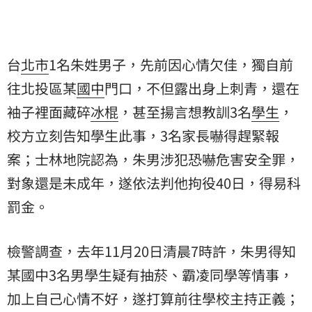
台
北市
1名朱姓男子，先前因心情欠佳，獨自前
往北投區某
國中
門口，不但露出身上刺青，還在
袖子裡面藏碎
冰棍
，甚至揚言想教訓3名
學生
，
校方立刻告知學生此事，3名家長嚇得趕緊報
案；士林地院認為，朱男涉犯恐嚇危害安全罪，
對象還是未成年，遂依法判他拘役40日，得易科
罰金。
檢警調查，去年11月20日清晨7時許，朱男得知
某國中3名男學生疑有抽菸、霸凌同學等情事，
加上自己心情不好，遂打算前往學校主持正義；