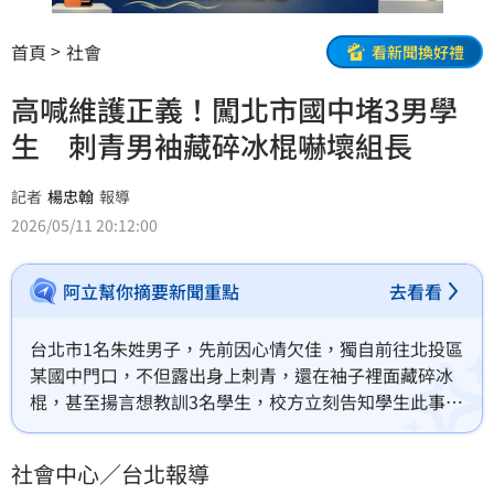
首頁
社會
看新聞換好禮
高喊維護正義！闖北市國中堵3男學
生 刺青男袖藏碎冰棍嚇壞組長
記者
楊忠翰
報導
2026/05/11 20:12:00
阿立幫你摘要新聞重點
去看看
台北市1名朱姓男子，先前因心情欠佳，獨自前往北投區
某國中門口，不但露出身上刺青，還在袖子裡面藏碎冰
棍，甚至揚言想教訓3名學生，校方立刻告知學生此事，
3名家長嚇得趕緊報案；士林地院認為，朱男涉犯恐嚇危
害安全罪，對象還是未成年，遂依法判他拘役40日，得
社會中心／台北報導
易科罰金。