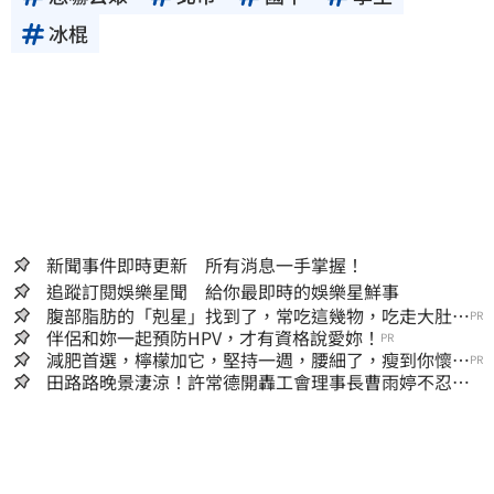
冰棍
新聞事件即時更新 所有消息一手掌握！
追蹤訂閱娛樂星聞 給你最即時的娛樂星鮮事
腹部脂肪的「剋星」找到了，常吃這幾物，吃走大肚
PR
囊，瘦出小蠻腰
伴侶和妳一起預防HPV，才有資格說愛妳！
PR
減肥首選，檸檬加它，堅持一週，腰細了，瘦到你懷疑
PR
人生
田路路晚景淒涼！許常德開轟工會理事長曹雨婷不忍
了：別只包紅包慰問