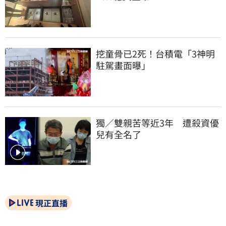
挖童骨已2死！台積電「3神明
駐駕畫面曝」
獨／雙親苦等近3年　遭殺資優
兒有全名了
現正直播