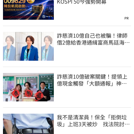
KOSPI 50今強勢開募
PR
詐慈濟10億自己也被騙！律師
借2億給香港通緝富商馬廷海建
台北天空塔
詐慈濟10億破案關鍵！提領上
億現金觸發「大額通報」神鬼
律師遭擊落內幕
我不是清潔員！保全「拒倒垃
圾」上班3天被炒 找法院討公
道結果出爐