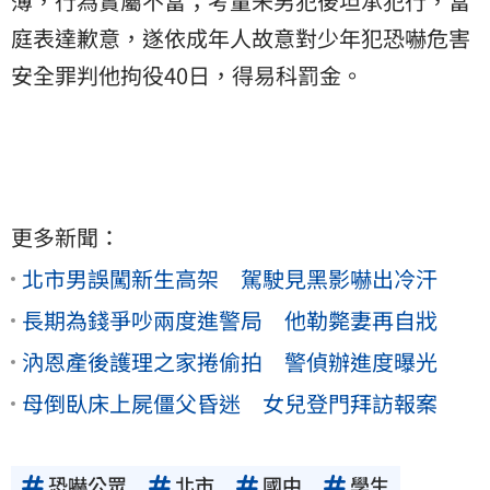
薄，行為實屬不當；考量朱男犯後坦承犯行，當
庭表達歉意，遂依成年人故意對少年犯恐嚇危害
安全罪判他拘役40日，得易科罰金。
更多新聞：
北市男誤闖新生高架 駕駛見黑影嚇出冷汗
長期為錢爭吵兩度進警局 他勒斃妻再自戕
汭恩產後護理之家捲偷拍 警偵辦進度曝光
母倒臥床上屍僵父昏迷 女兒登門拜訪報案
恐嚇公眾
北市
國中
學生