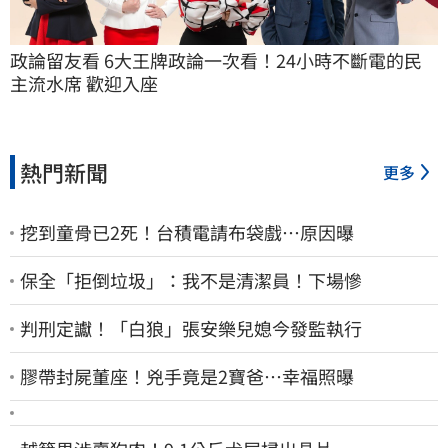
政論留友看 6大王牌政論一次看！24小時不斷電的民
主流水席 歡迎入座
熱門新聞
更多
挖到童骨已2死！台積電請布袋戲…原因曝
保全「拒倒垃圾」：我不是清潔員！下場慘
判刑定讞！「白狼」張安樂兒媳今發監執行
膠帶封屍董座！兇手竟是2寶爸…幸福照曝