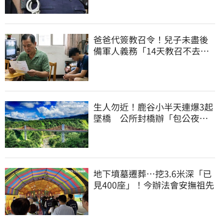
爸爸代簽教召令！兒子未盡後
備軍人義務「14天教召不去」
換3個月刑期
生人勿近！鹿谷小半天連爆3起
墜橋 公所封橋辦「包公夜
審」替亡魂伸冤
地下墳墓遷葬…挖3.6米深「已
見400座」！今辦法會安撫祖先