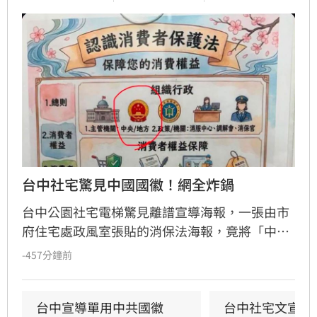
台中社宅驚見中國國徽！網全炸鍋
台中公園社宅電梯驚見離譜宣導海報，一張由市
府住宅處政風室張貼的消保法海報，竟將「中央
機關」圖示誤植為中國國徽，五星圖樣引發民眾
-457分鐘前
譁然。政治工作者周軒質疑市府立場，網友更諷
刺台中是否已中國化。對此，台中市住宅發展工
程處6日緊急滅火，坦承是內部人員使用AI製圖卻
台中宣導單用中共國徽　
台中社宅文宣驚