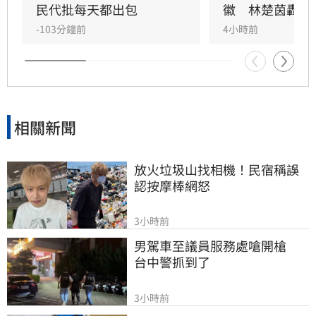
未落實校稿釀禍，已將爭議海報全面下架並致
民代批每天都出包
徽　林楚茵轟這
歉，承諾未來將嚴格審核宣導品內容，杜絕類似
-103分鐘前
4小時前
荒謬烏龍再次發生。
相關新聞
放火垃圾山找相機！民宿稱誤
認按摩棒網怒
3小時前
男駕車至議員服務處嗆開槍　
台中警抓到了
3小時前