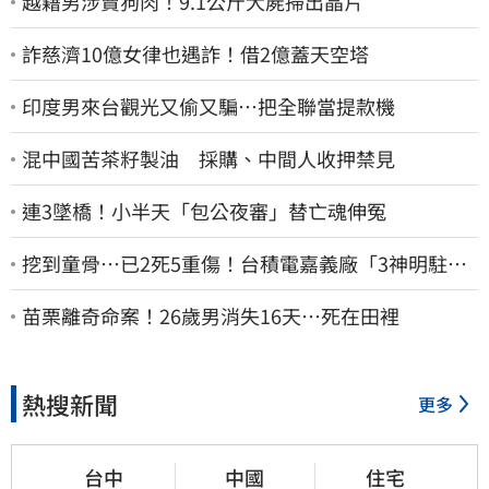
越籍男涉賣狗肉！9.1公斤犬屍掃出晶片
詐慈濟10億女律也遇詐！借2億蓋天空塔
印度男來台觀光又偷又騙…把全聯當提款機
混中國苦茶籽製油 採購、中間人收押禁見
連3墜橋！小半天「包公夜審」替亡魂伸冤
挖到童骨…已2死5重傷！台積電嘉義廠「3神明駐駕
畫面曝光」
苗栗離奇命案！26歲男消失16天…死在田裡
熱搜新聞
更多
台中
中國
住宅