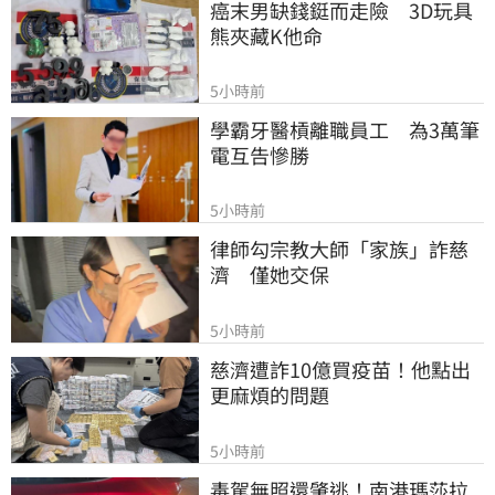
癌末男缺錢鋌而走險　3D玩具
熊夾藏K他命
5小時前
學霸牙醫槓離職員工　為3萬筆
電互告慘勝
5小時前
律師勾宗教大師「家族」詐慈
濟　僅她交保
5小時前
慈濟遭詐10億買疫苗！他點出
更麻煩的問題
5小時前
毒駕無照還肇逃！南港瑪莎拉