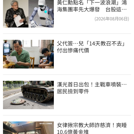
黃仁勳點名「下一波浪潮」鴻
海集團率先大爆發 台股這族
群全面噴出
(2026年08月06日)
父代簽…兒「14天教召不去」
付出慘痛代價
漢光首日出包！主戰車噴裝…
居民撿到零件
女律揪宗教大師詐慈濟！爽睡
10.6億黃金堆