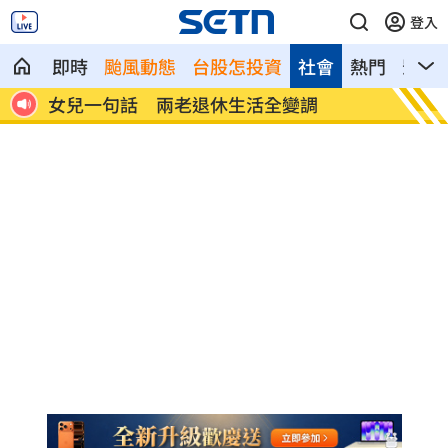
登入
即時
颱風動態
台股怎投資
社會
熱門
影音
首富
女兒一句話 兩老退休生活全變調
記憶體
襲