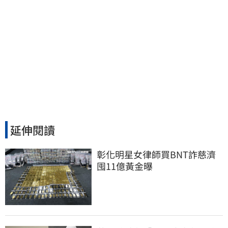
延伸閱讀
彰化明星女律師買BNT詐慈濟 
囤11億黃金曝