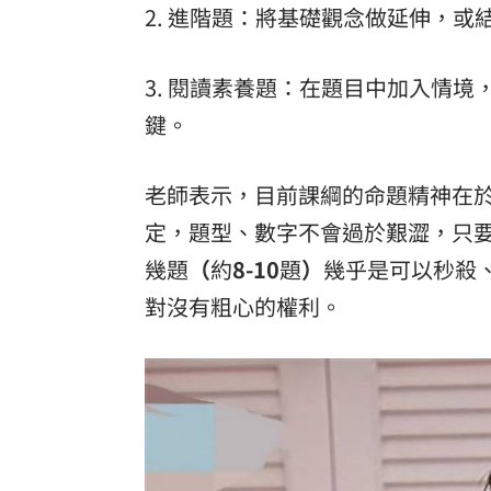
2. 進階題：將基礎觀念做延伸，
理想混蛋號召粉絲跨海追星吃美食！
18:
3. 閱讀素養題：在題目中加入情
鍵。
老師表示，目前課綱的命題精神在
定，題型、數字不會過於艱澀，只
幾題
（
約
8-10
題
）
幾乎是可以秒殺
對沒有粗心的權利。