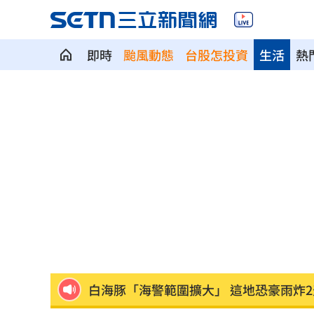
即時
颱風動態
台股怎投資
生活
熱
史上最賺上半年！華航客貨兩旺吸金千
獨／宿霧玩「巨人盪鞦韆」慘撞柱腦震
MVP舞台帶上女兒同歡 艾菩樂盼記得
陳傑憲猛打助2連勝 餅總卻虧「做蠢事
又有苦茶油苯駢芘超標 218瓶全面追查
白海豚「海警範圍擴大」 這地恐豪雨炸2
桃猿洋將2投2打爭一軍 艾菩樂認良性