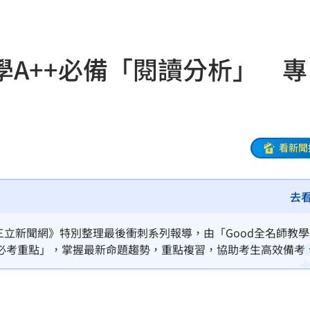
電
21:58
A++必備「閱讀分析」 專
上場
21:54
狀況
21:54
有名
21:50
看新聞
主委
21:44
去
00
21:42
落
21:39
三立新聞網》特別整理最後衝刺系列報導，由「Good全名師教
必考重點」，掌握最新命題趨勢，重點複習，協助考生高效備考
蛋
21:38
登場
21:36