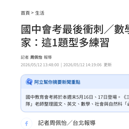
華邦電法說會後 新目標價出爐
22:00
首頁
生活
高雄轎車暴衝連3撞！波及13車600戶停
國中會考最後衝刺／數學
陳晨威失誤釀失分 教頭透露其實抱病
家：這1題型多練習
昆凌8歲愛子拜中醫為師 幫把脈說中1
父親節最雷禮物 「茶具、領帶」榜上
記者
周佩怡
報導
2026/05/12 13:48:00
2026/05/12 14:19:06
更新
魏平政太樂觀 爆王惠美未允諾接競總
阿立幫你摘要新聞重點
川普喊戰爭快結束 美股漲、台指期衝450
拖吊車「沒綁好」！ 百萬休旅重摔滑
國中教育會考將於本週末5月16日、17日登場。《
隊」老師整理國文、英文、數學、社會與自然科「
燈桿「孵蛋」路口影像直播紅鳩輪流護
升得分。
記者周佩怡／台北報導
減碳行動開跑！台新新光金控淨零論壇