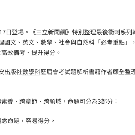
補
21:31
21:31
、17日登場。《三立新聞網》特別整理最後衝刺系列
鼻酸
21:30
理國文、英文、數學、社會與自然科「必考重點」
生高效備考、提升得分。
安出版社
數學科
歷屆會考試題解析書籍作者顧全整
成形
12:00
素養、跨章節、跨領域，命題可分為3部分：
」氣
12:00
場！
10:30
觀念命題，容易得分。
熱潮
10:00