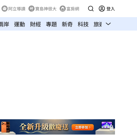
阿立導讀
寶島神很大
富房網
登入
兩岸
運動
財經
專題
新奇
科技
旅遊
汽車
寵物