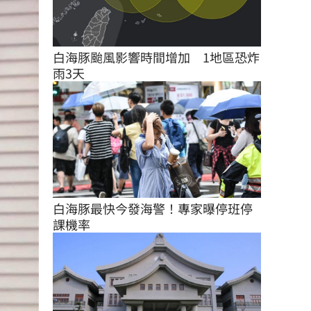
白海豚颱風影響時間增加　1地區恐炸
雨3天
白海豚最快今發海警！專家曝停班停
課機率