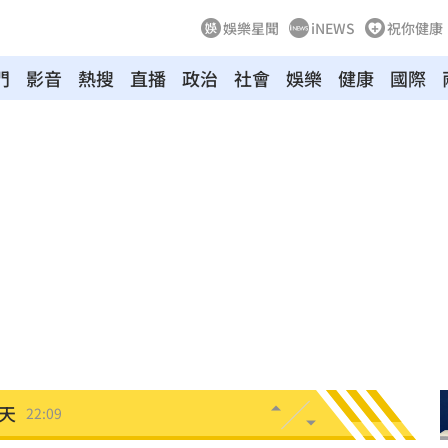
娛樂星聞
iNEWS
祝你健康
門
影音
熱搜
直播
政治
社會
娛樂
健康
國際
億
22:25
盪
22:24
台灣
22:23
」
22:14
22:13
天
22:09
競爭
22:06