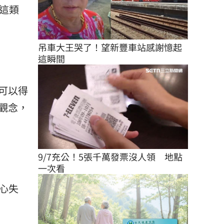
這類
吊車大王哭了！望新豐車站感謝憶起
這瞬間
可以得
觀念，
9/7充公！5張千萬發票沒人領　地點
一次看
心失