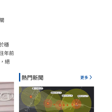
關
於穩
往年前
，絕
熱門新聞
更多