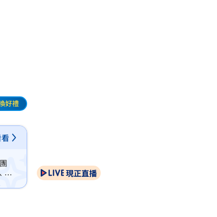
換好禮
看看
學團
現正直播
、提