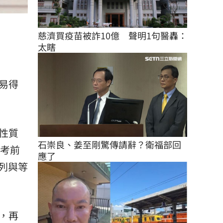
慈濟買疫苗被詐10億　聲明1句醫轟：
太瞎
易得
性質
石崇良、姜至剛驚傳請辭？衛福部回
在考前
應了
列與等
，再