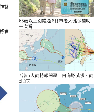
作答
65歲以上別錯過 8縣市老人健保補助
一次看
將會
7縣市大雨特報開轟　白海豚減慢、雨
炸3天