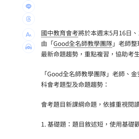
兆基債務風暴！前董座李建成遭當庭逮
合體沈伯洋 「過來人」陳時中送3叮嚀
國中
教育
會考
將於本週末5月16日
手上只剩24元！獨居嬤不動存款原因惹
由「
Good全名師教學團隊
」老師整
台灣彩券開獎直播中
20:31
最新命題趨勢，重點複習，協助考
LIVE三立+24小時直播
15:27
「Good全名師教學團隊」老師、金
三立iNEWS新聞台線上直播
18:00
科會考題型及命題趨勢：
商場戰國來臨 台中「頂奢大道」逐漸
會考題目新課綱命題，依據重視閱讀
台彩父親節推新刮刮樂千萬頭獎超「爸
「拍片人的多重宇宙」職涯論壇9/12登
1. 基礎題：題目敘述短，使用基礎
8國球員齊聚高雄 Formosa 7s掀足球