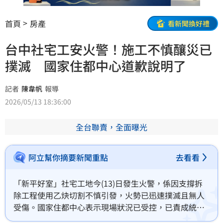
首頁
房產
看新聞換好禮
台中社宅工安火警！施工不慎釀災已
撲滅 國家住都中心道歉說明了
記者
陳韋帆
報導
2026/05/13 18:36:00
全台聯賣，全面曝光
阿立幫你摘要新聞重點
去看看
「新平好室」社宅工地今(13)日發生火警，係因支撐拆
除工程使用乙炔切割不慎引發，火勢已迅速撲滅且無人
受傷。國家住都中心表示現場狀況已受控，已責成統包
廠商進行結構安全鑑定並提出檢討報告，同步通報勞檢