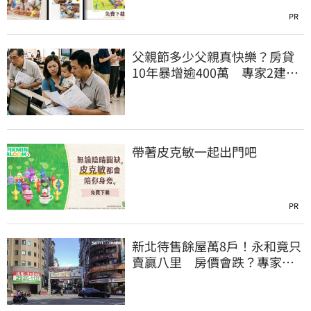
PR
父親節多少父親真快樂？房貸
10年暴增逾400萬 專家2建議
減緩負擔
帶著皮克敏一起出門吧
PR
新北待售餘屋萬8戶！永和竟只
賣贏八里 房價會跌？專家：
沒漲就不錯了