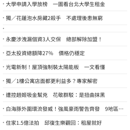
大學申請入學放榜 一圖看台北大學生租金
獨／花蓮泡水房藏2殺手 不處理後患無窮
永慶涉洩漏個資3人交保 總部解除加盟！
亞太投資總額降27％ 價格仍穩定
光電新制！屋頂強制裝太陽能板 一文看懂
獨／1樓公寓店面都更利益多？專家解密
遭控趙姬吸金幫兇 花敬群駁：是扭曲抹黑
白海豚外圍環流發威！強風豪雨警告齊發 9地區風
雨預測達停班課標準
住家1.5億法拍 邱復生樂觀回：租屋就好