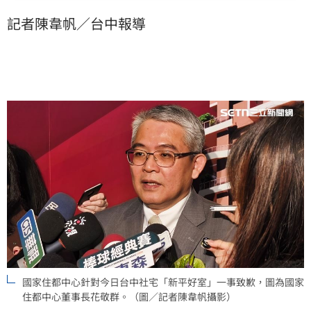
單位配合調查，對造成民眾恐慌誠摯致歉。（陳韋帆）
記者陳韋帆／台中報導
國家住都中心針對今日台中社宅「新平好室」一事致歉，圖為國家
住都中心董事長花敬群。（圖／記者陳韋帆攝影）