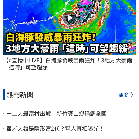
【#直播中LIVE】白海豚發威暴雨狂炸！3地方大豪雨 
「這時」可望趨緩
熱門新聞
更多
十二大最富村出爐 新竹寶山鄉稱霸全國
獨／大雄是隱形富2代？驚人真相曝光！