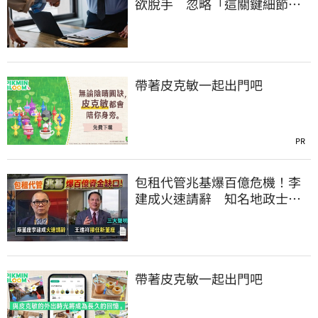
欲脫手 忽略「這關鍵細節」
竟卡關
帶著皮克敏一起出門吧
PR
包租代管兆基爆百億危機！李
建成火速請辭 知名地政士接
任董座發三聲明
帶著皮克敏一起出門吧