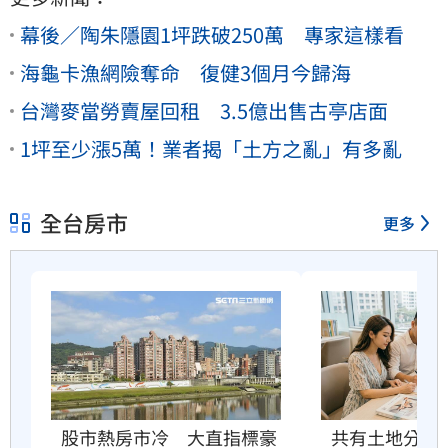
幕後／陶朱隱園1坪跌破250萬 專家這樣看
海龜卡漁網險奪命 復健3個月今歸海
台灣麥當勞賣屋回租 3.5億出售古亭店面
1坪至少漲5萬！業者揭「土方之亂」有多亂
全台房市
更多
股市熱房市冷　大直指標豪
共有土地分內