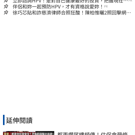
立即諮詢HPV！是對自己健康最好的投資，把握現在不
PR
嫌晚！
伴侶和妳一起預防HPV，才有資格說愛妳！
PR
徐巧芯貼和詐慈濟律師合照狂酸！陳柏惟曬2照回擊網笑
翻
延伸閱讀
都更爛尾樓頻傳！住保會籲修