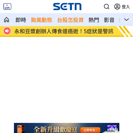
登入
即時
颱風動態
台股怎投資
熱門
影音
熱搜
是警訊
股市熱房市冷 大直指標豪宅跌破10年前
姜厚任
點