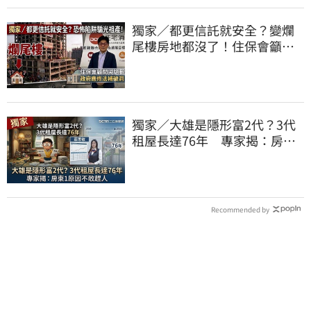
獨家／都更信託就安全？變爛
尾樓房地都沒了！住保會籲修
法：別裝聾作啞
獨家／大雄是隱形富2代？3代
租屋長達76年 專家揭：房東1
原因不敢趕人
Recommended by