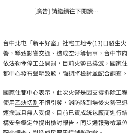
[廣告] 請繼續往下閱讀…
台中北屯「
新平好室
」社宅工地今(13)日發生火
警，導致影響交通、造成空汙等情事，台中市府
依法勒令停工並開罰，目前火勢已撲滅，
國家住
都中心
發布聲明致歉，強調將檢討並配合調查。
國家住都中心表示，此次火警是因支撐拆除工程
使用
乙炔切割
不慎引發，消防隊到場後火勢已迅
速撲滅且無人受傷。目前已責成統包廠商進行結
構安全鑑定並提出檢討報告，同步通報勞檢單位
配合調查，對造成民眾恐慌誠摯致歉。