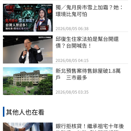
獨／鬼月房市雪上加霜？她：
環境比鬼可怕
2026/08/05 06:38
邱復生住家法拍是幫台開還
債？台開喊告！
2026/08/05 04:15
新北預售案待售餘屋破1.8萬
戶　三市最多
2026/08/05 03:35
其他人也在看
銀行拒核貸！繼承祖宅十年後