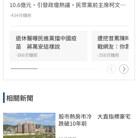
10.6億元，引發政壇熱議。民眾黨前主席柯文哲
今（9日）對此痛批，民進黨擁有龐大特別預
-434分鐘前
算，卻不負責任地讓民間團體奔走買疫苗，如今
竟反過來嘲笑慈濟受騙，怒斥這種行為實在是王
X蛋。
退休醫曝民進黨擋中國疫
遭挖昔罵陳時中
苗　蔣萬安這樣說
戰網友：你靠我
-366分鐘前
-358分鐘前
相關新聞
股市熱房市冷　大直指標豪宅
跌破10年前