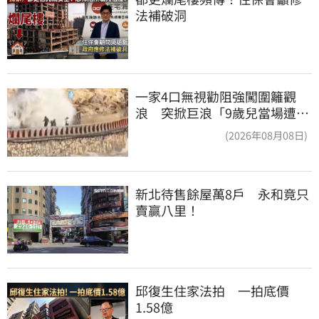
法補破洞
一家4口無視勸阻強闖圍籬觀
浪 突掀巨浪「9歲兒當場遭捲
入海」
(2026年08月08日)
新北待售餘屋萬8戶　永和竟只
賣贏八里！
邱復生住家法拍　一拍底價
1.58億