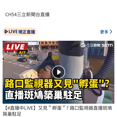
CH54三立新聞台直播
現正直播
更多
【#直播中LIVE】又見＂孵蛋＂? 路口監視器直播斑鳩
築巢駐足