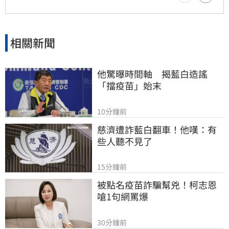
力寄予厚望。提醒投資人，投資股票具備風險，
應審慎評估市場波動並自行承擔決策結果。
相關新聞
他驚曝時間軸　揭藍白造謠
「擋疫苗」始末
10分鐘前
慈濟遭詐藍白翻車！他嘆：有
些人聽不見了
15分鐘前
被點名疫苗詐騙幫兇！柯志恩
嗆1句網罵爆
30分鐘前