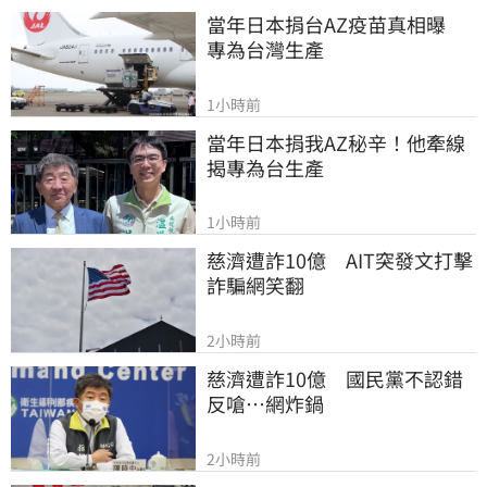
當年日本捐台AZ疫苗真相曝　
專為台灣生產
1小時前
當年日本捐我AZ秘辛！他牽線
揭專為台生產
1小時前
慈濟遭詐10億　AIT突發文打擊
詐騙網笑翻
2小時前
慈濟遭詐10億　國民黨不認錯
反嗆⋯網炸鍋
2小時前