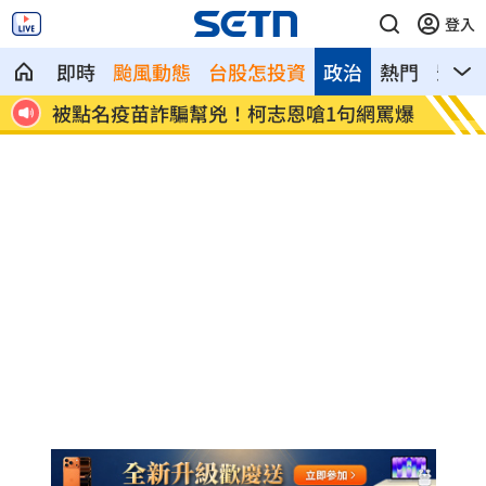
登入
即時
颱風動態
台股怎投資
政治
熱門
影音
腎
被點名疫苗詐騙幫兇！柯志恩嗆1句網罵爆
台中「
聲