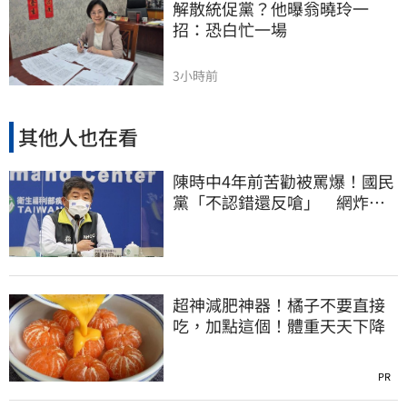
解散統促黨？他曝翁曉玲一
招：恐白忙一場
3小時前
其他人也在看
陳時中4年前苦勸被罵爆！國民
黨「不認錯還反嗆」 網炸
鍋：道歉很難？
超神減肥神器！橘子不要直接
吃，加點這個！體重天天下降
PR