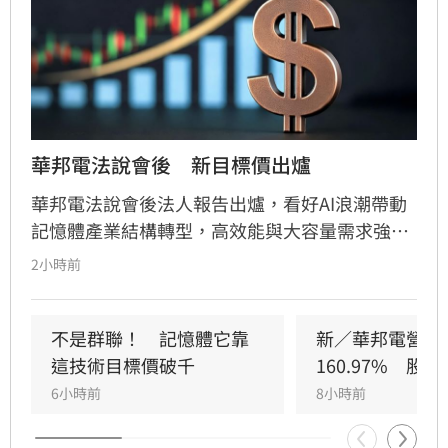
華邦電法說會後　新目標價出爐
華邦電法說會後法人報告出爐，看好AI浪潮帶動
記憶體產業結構轉型，高效能與大容量需求強
勁，推升DRAM與Flash報價持續走揚。華邦電第
2小時前
2季獲利亮眼，毛利率衝上66.25%，每股純益達
5.40元。此外，矽電容產能滿載成為新成長引
擎，公司並大幅調升2026年資本支出至395億
不是群聯！　記憶體它靠
新／華邦電營收
元，全力衝刺高雄廠擴產與先進製程。法人分析
這技術目標價破千
160.97%　股
指出，隨AI需求爆發，2027年記憶體供需缺口將
6小時前
8小時前
擴大，華邦電中長線營運看俏，兩家本土券商分
別給予200元及275元目標價，市場對其獲利爆發