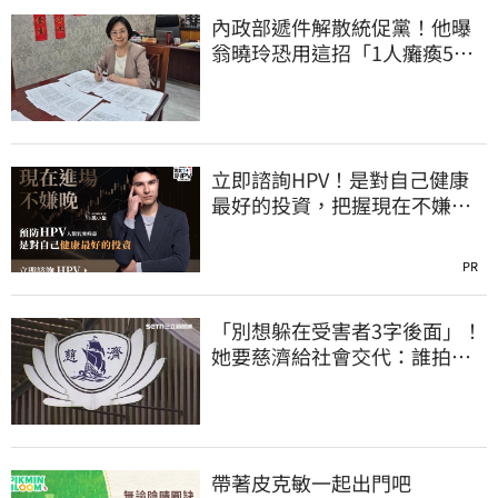
內政部遞件解散統促黨！他曝
翁曉玲恐用這招「1人癱瘓5
權」：恐白忙一場
立即諮詢HPV！是對自己健康
最好的投資，把握現在不嫌
晚！
PR
「別想躲在受害者3字後面」！
她要慈濟給社會交代：誰拍板
付10.6億
帶著皮克敏一起出門吧