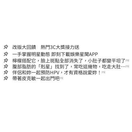
改版大回饋 熱門3C大獎接力送
一手掌握明星動態 即刻下載娛樂星聞APP
檸檬搭配它，臉上斑點全部消失了，小肚子都變平坦了
PR
腹部脂肪的「剋星」找到了，常吃這幾物，吃走大肚
PR
囊，瘦出小蠻腰
伴侶和妳一起預防HPV，才有資格說愛妳！
PR
帶著皮克敏一起出門吧
PR