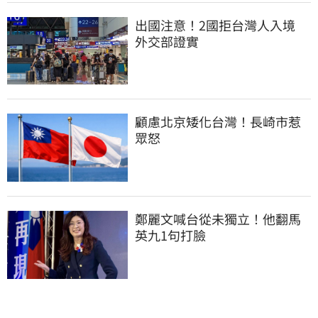
出國注意！2國拒台灣人入境　
外交部證實
顧慮北京矮化台灣！長崎市惹
眾怒
鄭麗文喊台從未獨立！他翻馬
英九1句打臉