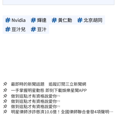
Nvidia
輝達
黃仁勳
北京胡同
豆汁兒
豆汁
最即時的新聞話題 追蹤訂閱三立新聞網
一手掌握明星動態 即刻下載娛樂星聞APP
做到這點才有資格說愛你
PR
做到這點才有資格說愛你
PR
做到這點才有資格說愛你
PR
明星律師涉詐慈濟10.6億！全國律師聯合會發4項聲明
予以最嚴厲譴責