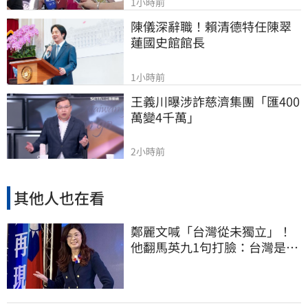
1小時前
陳儀深辭職！賴清德特任陳翠
蓮國史館館長
1小時前
王義川曝涉詐慈濟集團「匯400
萬變4千萬」
2小時前
其他人也在看
鄭麗文喊「台灣從未獨立」！
他翻馬英九1句打臉：台灣是我
們的國家