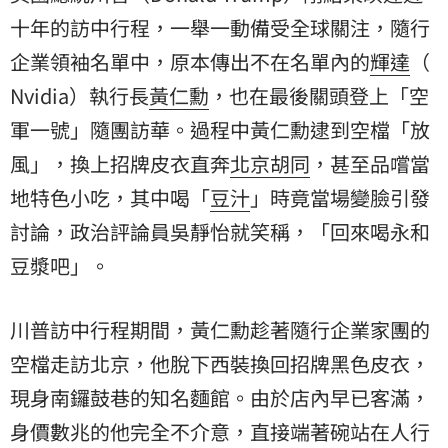
十年的訪中行程，一舉一動備受全球關注，隨行
企業領袖名單中，原本傳出不在名單內的
輝達
（
Nvidia
）執行長
黃仁勳
，也在最後關頭登上「空
軍一號」隨團訪華。過程中黃仁勳逮到空檔「放
風」，換上招牌皮衣直奔
北京胡同
，甚至品嚐當
地特色小吃，其中喝「
豆汁
」時竟當場變臉引發
討論，政治評論員吳靜怡就笑稱，「回來喝永和
豆漿吧」。
川普訪中行程期間，黃仁勳趁著隨行企業家團的
空檔走訪北京，他脫下西裝換回招牌黑色皮衣，
現身南鑼鼓巷的知名麵館。由於店內早已客滿，
身價數兆的他完全不介意，直接端著碗站在人行