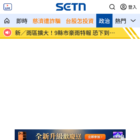
登入
即時
慈濟遭詐騙
台股怎投資
政治
熱門
影
到明
打靶彈藏辦公室！副所長偷查情敵個資被
新／「
搜