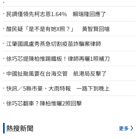
民調僅領先柯志恩1.64% 賴瑞隆回應了
酸民疑「是不是有她X照？」 黃智賢回嗆
江肇國諷盧秀燕急切割疫苗詐騙案律師
徐巧芯提陳柏惟踢鐵板！律師再曬1照補刀
中國扯颱風要在台海交管 航港局反擊了
快訊／5縣市豪、大雨特報 一路下到晚上
徐巧芯翻車？陳柏惟曬2照回擊
熱搜新聞
更多