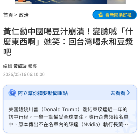
首頁
政治
看新聞換好禮
黃仁勳中國喝豆汁崩潰！變臉喊「什
麼東西啊」她笑：回台灣喝永和豆漿
吧
編輯
黃韻璇
報導
2026/05/16 06:10:00
阿立幫你摘要新聞重點
去看看
美國總統川普（Donald Trump）剛結束睽違近十年的
訪中行程，一舉一動備受全球關注，隨行企業領袖名單
中，原本傳出不在名單內的輝達（Nvidia）執行長黃仁
勳，也在最後關頭登上「空軍一號」隨團訪華。過程中
黃仁勳逮到空檔「放風」，換上招牌皮衣直奔北京胡