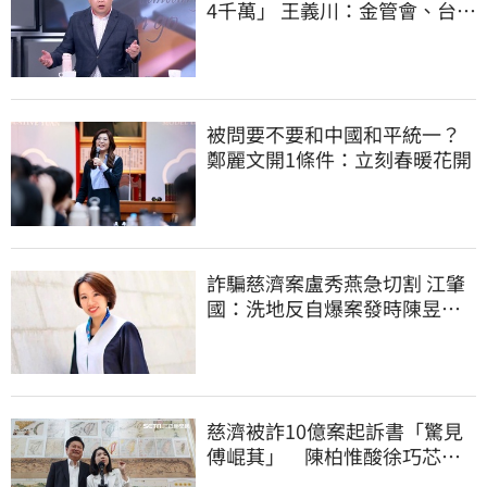
4千萬」 王義川：金管會、台銀
動起來
被問要不要和中國和平統一？
鄭麗文開1條件：立刻春暖花開
詐騙慈濟案盧秀燕急切割 江肇
國：洗地反自爆案發時陳昱瑄
與市府關係
慈濟被詐10億案起訴書「驚見
傅崐萁」 陳柏惟酸徐巧芯：
你還和他合照