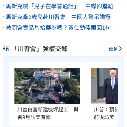
馬斯克喊「兒子在學普通話」 中媒卻尷尬
馬斯克牽6歲兒赴川習會 中國人驚呆讚爆
被問會賣晶片給華為嗎？黃仁勳傻眼回1句
「川習會」強權交鋒
更多
川普：預計習近
川普白宮新建機坪趕工　與
前後訪美
習9月訪美有關