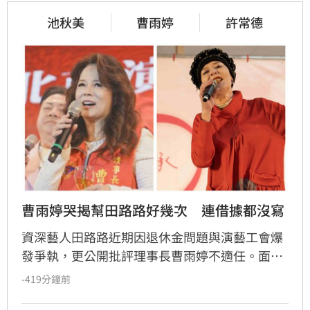
池秋美
曹雨婷
許常德
曹雨婷哭揭幫田路路好幾次　連借據都沒寫
資深藝人田路路近期因退休金問題與演藝工會爆
發爭執，更公開批評理事長曹雨婷不適任。面對
指控，曹雨婷日前發布聲明反擊，並在受訪時落
-419分鐘前
淚回憶，過去曾多次慷慨解囊協助田路路度過難