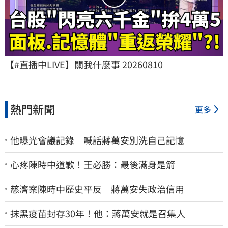
【#直播中LIVE】關我什麼事 20260810
熱門新聞
更多
他曝光會議記錄 喊話蔣萬安別洗自己記憶
心疼陳時中道歉！王必勝：最後滿身是箭
慈濟案陳時中歷史平反 蔣萬安失政治信用
抹黑疫苗封存30年！他：蔣萬安就是召集人