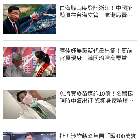
白海豚兩度登陸浙江！中國扯
颱風在台海交管 航港局轟：
假執法、真擴權
應佳妤無黨籍代母出征！藍前
官員現身 韓國瑜贈高票當
選、蔣萬安也祝賀
慈濟買疫苗遭詐10億！名醫挺
陳時中遭出征 怒押身家嗆爆藍
白粉
扯！涉詐慈濟集團「匯400萬變