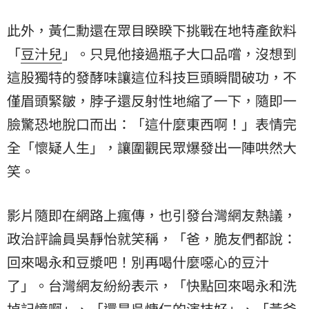
此外，黃仁勳還在眾目睽睽下挑戰在地特產飲料
「
豆汁兒
」。只見他接過瓶子大口品嚐，沒想到
這股獨特的發酵味讓這位科技巨頭瞬間破功，不
僅眉頭緊皺，脖子還反射性地縮了一下，隨即一
臉驚恐地脫口而出：「這什麼東西啊！」表情完
全「懷疑人生」，讓圍觀民眾爆發出一陣哄然大
笑。
影片隨即在網路上瘋傳，也引發台灣網友熱議，
政治評論員吳靜怡就笑稱，「爸，脆友們都說：
回來喝永和豆漿吧！別再喝什麼噁心的豆汁
了」。台灣網友紛紛表示，「快點回來喝永和洗
掉記憶啊」、「還是吳慷仁的演技好」、「黃爸