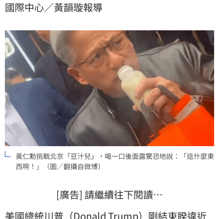
國際中心／黃韻璇報導
同，甚至品嚐當地特色小吃，其中喝「豆汁」時竟當場
變臉引發討論，政治評論員吳靜怡就笑稱，「回來喝永
和豆漿吧」。
黃仁勳挑戰北京「豆汁兒」，喝一口後面露驚恐地說：「這什麼東
西啊！」（圖／翻攝自微博）
[廣告] 請繼續往下閱讀…
美國總統川普（Donald Trump）剛結束睽違近