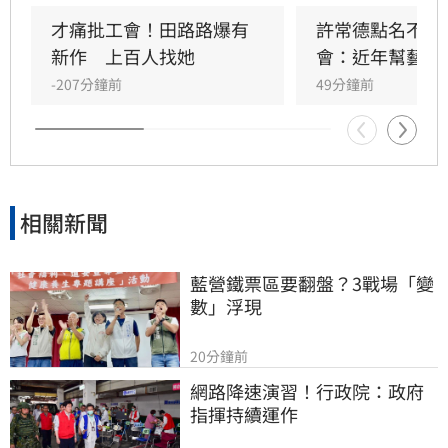
關，甚至曾主動捧場其餐飲生意。
才痛批工會！田路路爆有
許常德點名不透
新作　上百人找她
會：近年幫藝人
-207分鐘前
49分鐘前
相關新聞
藍營鐵票區要翻盤？3戰場「變
數」浮現
20分鐘前
網路降速演習！行政院：政府
指揮持續運作