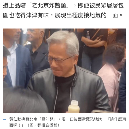
道上品嚐「老北京炸醬麵」，即便被民眾層層包
圍也吃得津津有味，展現出極度接地氣的一面。
黃仁勳挑戰北京「豆汁兒」，喝一口後面露驚恐地說：「這什麼東
西啊！」（圖／翻攝自微博）