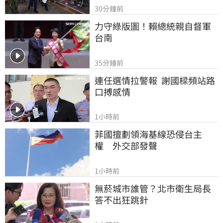
30分鐘前
力守綠版圖！賴總統親自督軍
台南
35分鐘前
連任選情拉警報  謝國樑頻站路
口搏感情
1小時前
菲國擅劃領海基線恐侵台主
權　外交部發聲
1小時前
無菸城市誰管？北市衛生局長
答不出狂跳針