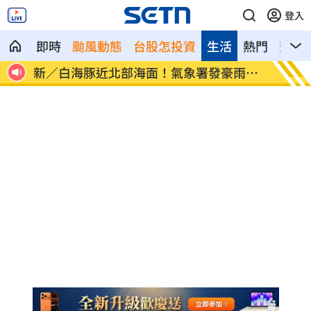
登入
即時
颱風動態
台股怎投資
生活
熱門
影音
像台
新／白海豚近北部海面！氣象署發豪雨特
南電Q
報