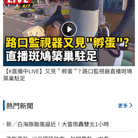
【#直播中LIVE】又見＂孵蛋＂? 路口監視器直播斑鳩
築巢駐足
熱門新聞
更多
新／白海豚颱風逼近！大雷雨轟雙北1小時