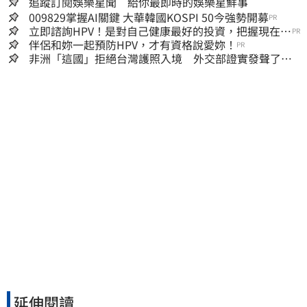
追蹤訂閱娛樂星聞 給你最即時的娛樂星鮮事
009829掌握AI關鍵 大華韓國KOSPI 50今強勢開募
PR
立即諮詢HPV！是對自己健康最好的投資，把握現在不
PR
嫌晚！
伴侶和妳一起預防HPV，才有資格說愛妳！
PR
非洲「這國」拒絕台灣護照入境 外交部證實發聲了：
持續交涉聯繫
延伸閱讀