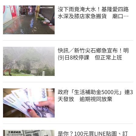
沒下雨竟淹大水！基隆愛四路
水深及膝店家急搬貨 廟口夜
市封路改道
快訊／新竹尖石鄉急宣布！明
(9)日8校停課 但正常上班
政府「生活補助金5000元」連3
天發放 逾期視同放棄
是你？100元買LINE貼圖、訂