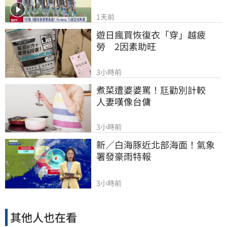
1天前
遊日瘋買恢復衣「穿」越疲
勞　2因素助旺
3小時前
煮菜遭婆婆罵！尫勸別計較　
人妻嘆像台傭
3小時前
新／白海豚近北部海面！氣象
署發豪雨特報
3小時前
其他人也在看