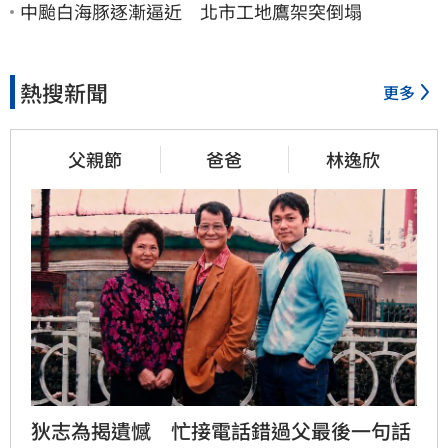
中颱白海豚逐漸逼近 北市工地鷹架突倒塌
熱搜新聞
更多
父親節
爸爸
林逸欣
狄志為揭遺憾　忙接電話錯過父最後一句話