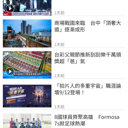
1天前
商場戰國來臨　台中「頂奢大
道」逐漸成形
1天前
台彩父親節推新刮刮樂千萬頭
獎超「爸」氣
1天前
「拍片人的多重宇宙」職涯論
壇9/12登場！
1天前
8國球員齊聚高雄　Formosa 
7s掀足球熱潮