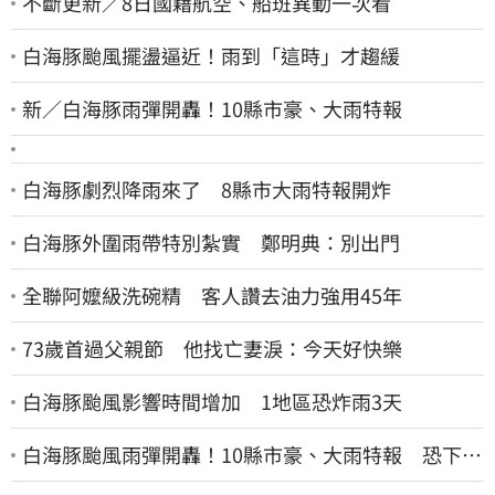
不斷更新／8日國籍航空、船班異動一次看
白海豚颱風擺盪逼近！雨到「這時」才趨緩
新／白海豚雨彈開轟！10縣市豪、大雨特報
白海豚劇烈降雨來了 8縣市大雨特報開炸
白海豚外圍雨帶特別紮實 鄭明典：別出門
全聯阿嬤級洗碗精 客人讚去油力強用45年
73歲首過父親節 他找亡妻淚：今天好快樂
白海豚颱風影響時間增加 1地區恐炸雨3天
白海豚颱風雨彈開轟！10縣市豪、大雨特報 恐下到
明天