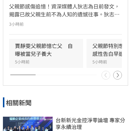
父親節感傷追憶！資深媒體人狄志為日前發文，
揭露已故父親生前不為人知的遺憾往事。狄志為
透露，父親一生以海為家，兩人相處時間極少，
3小時前
甚至錯過他的婚禮。直到父親罹患胃癌末期，才
坦承當年曾悄悄現身婚宴現場，因愧對家人只敢
在門外落淚。最讓狄志為心碎的是，當年陪病重
賈靜雯父親節憶亡父　自
父親節特別想他
父親曬太陽時，自己因忙於接工作電話而忽視了
曝被當兒子養大
感性告白早逝父
父親，沒想到那竟是父子最後的相處，父親回房
5小時前
5小時前
後便陷入永眠。這段錯過的對話成為他20年來心
中最深的遺憾，他以此感嘆，有些電話晚點接沒
關係，但錯過的親情與話語，可能再也無法挽
回，呼籲大眾珍惜身邊親人。
相關新聞
台新新光金控淨零論壇 專家分
享永續治理