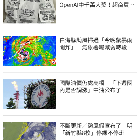
OpenAI中千萬大獎！超商買10
元麥香爽中200萬
白海豚颱風掃過「今晚紫暴雨
開炸」 氣象署曝減弱時段
國際油價仍處高檔 「下週國
內是否調漲」中油公布了
不斷更新／颱風假宣布了 明
「新竹縣8校」停課不停班