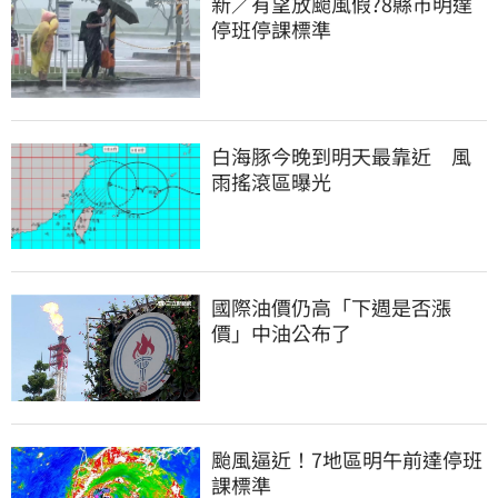
新／有望放颱風假?8縣市明達
停班停課標準
白海豚今晚到明天最靠近　風
雨搖滾區曝光
國際油價仍高「下週是否漲
價」中油公布了
颱風逼近！7地區明午前達停班
課標準